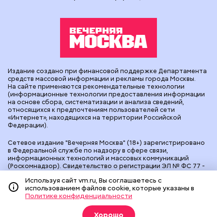
Издание создано при финансовой поддержке Департамента
средств массовой информации и рекламы города Москвы.
На сайте применяются рекомендательные технологии
(информационные технологии предоставления информации
на основе сбора, систематизации и анализа сведений,
относящихся к предпочтениям пользователей сети
«Интернет», находящихся на территории Российской
Федерации).
Сетевое издание "Вечерняя Москва" (18+) зарегистрировано
в Федеральной службе по надзору в сфере связи,
информационных технологий и массовых коммуникаций
(Роскомнадзор). Свидетельство о регистрации ЭЛ № ФС 77 -
90524 от 09.12.2025. Учредитель: АО "Редакция газеты
Используя сайт vm.ru, Вы соглашаетесь с
"Вечерняя Москва". Главный редактор
vm.ru
: Александр
использованием файлов cookie, которые указаны в
Геннадьевич Глуходедов. Адрес редакции: 127015, г.Москва,
Политике конфиденциальности
Бумажный пр-д, д. 14, стр. 2. Телефон:
+7(499)557-04-24
. Адрес
эл.почты:
edit@vm.ru
. Почта для связи с редакцией сайта:
news@vm.ru
.
Хорошо