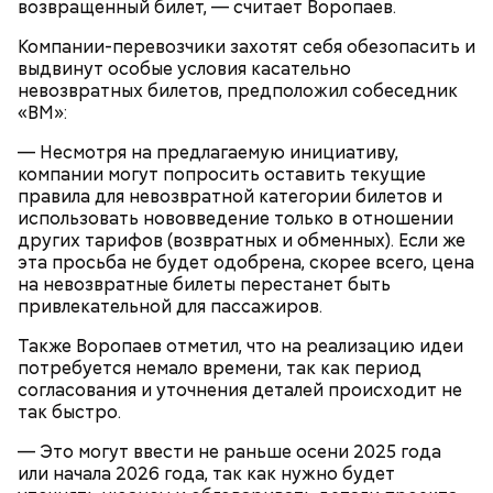
возвращенный билет, — считает Воропаев.
Ранние плоды, по словам врача, лучше не есть:
Компании-перевозчики захотят себя обезопасить и
выдвинут особые условия касательно
Терапевт Кондрахин назвал
Чистит сосуды и защищает от
продукты и напитки, которые
невозвратных билетов, предположил собеседник
рака: чем полезен кресс-салат
выводят токсины из организма
«ВМ»:
— Несмотря на предлагаемую инициативу,
компании могут попросить оставить текущие
правила для невозвратной категории билетов и
использовать нововведение только в отношении
других тарифов (возвратных и обменных). Если же
Спагетти из кабачков
эта просьба не будет одобрена, скорее всего, цена
на невозвратные билеты перестанет быть
привлекательной для пассажиров.
Также Воропаев отметил, что на реализацию идеи
— В дыне содержится много сахара, который
потребуется немало времени, так как период
представлен фруктозой. С одной стороны — это
согласования и уточнения деталей происходит не
хорошо, потому что дает энергию. Но важно
так быстро.
помнить, что сладкими дынями не нужно сильно
увлекаться, так же как и арбузами, людям с
— Это могут ввести не раньше осени 2025 года
сахарным диабетом и лишним весом, —
или начала 2026 года, так как нужно будет
подчеркнула доктор.