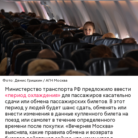
Ингредиенты:
При выборе дыни эксперт посоветовала
Фото: Денис Гришкин / АГН Москва
ориентироваться на запах:
Министерство транспорта РФ предложило ввести
«период охлаждения»
для пассажиров касательно
сдачи или обмена пассажирских билетов. В этот
период у людей будет шанс сдать, обменять или
внести изменения в данные купленного билета на
поезд или самолет в течение определенного
времени после покупки. «Вечерняя Москва»
выясняла, какие правила обмена и возврата