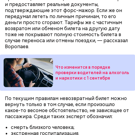
и предоставляет реальные документы,
Дальше нужно добавить немного растительного
подтверждающие этот форс-мажор. Если же он
масла, соль, а сверху бросить хаотично
передумал лететь по личным причинам, то его
порезанную брынзу. Затем добавляются помидоры
деньги просто сгорают. Тарифы же с частичным
черри или грунтовые, — рассказал шеф-повар.
возвратом или обменом билета на другую дату
тоже не покрывают полную стоимость билета в
случае переноса или отмены поездки, — рассказал
Воропаев.
— Там может содержаться огромное количество
нитратов, которое вызовет головокружение,
гипоксию и ухудшение физического состояния, —
Что изменится в порядке
предостерегла Соломатина.
проверки водителей на алкоголь
и наркотики с 1 сентября
кабачок;
брынза;
По текущим правилам невозвратный билет можно
растительное масло;
вернуть только в том случае, если произошло
помидоры черри либо грунтовые.
какое-то весомое обстоятельство, не зависящее от
пассажира. Среди таких эксперт обозначил:
смерть близкого человека;
экстренная госпитализация.