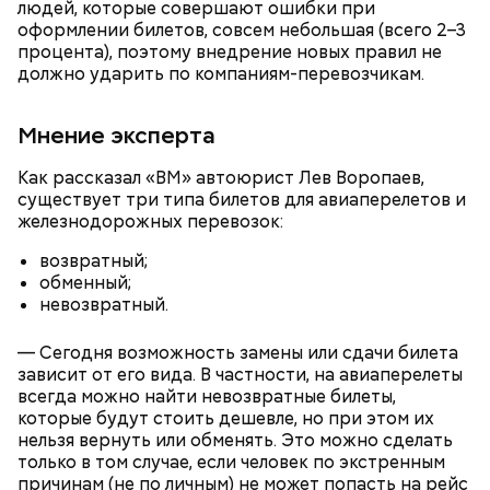
людей, которые совершают ошибки при
оформлении билетов, совсем небольшая (всего 2–3
процента), поэтому внедрение новых правил не
должно ударить по компаниям-перевозчикам.
Противень ставится в духовку, разогретую до 180–
Мнение эксперта
190 градусов. Спагетти из кабачка нужно запекать
25–30 минут.
Как рассказал «ВМ» автоюрист Лев Воропаев,
существует три типа билетов для авиаперелетов и
железнодорожных перевозок:
возвратный;
обменный;
Также не нужно есть дыню до корки, потому что
невозвратный.
именно там скапливаются нитраты. И важно
тщательно ее мыть, чтобы не отравиться, добавила
— Сегодня возможность замены или сдачи билета
собеседница «ВМ».
зависит от его вида. В частности, на авиаперелеты
всегда можно найти невозвратные билеты,
которые будут стоить дешевле, но при этом их
нельзя вернуть или обменять. Это можно сделать
— Кабачки нужно натереть длинными слайсами
только в том случае, если человек по экстренным
(это можно сделать на специальной терке),
причинам (не по личным) не может попасть на рейс
похожими на спагетти, и уложить в противень.