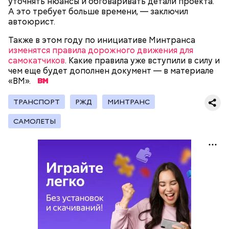
уточнять нюансы и обговаривать детали проекта.
А это требует больше времени, — заключил
автоюрист.
Также в этом году по инициативе Минтранса
изменятся правила дорожного движения для
— Кабачки, порезанные кубиками, нужно легко
самокатчиков
. Какие правила уже вступили в силу и
обжарить на сковороде. К ним добавляются зелень
чем еще будет дополнен документ — в материале
петрушки, чеснок, соль и оливковое масло.
«ВМ».
Получается очень вкусно, — поделился рецептом
Копылов.
ТРАНСПОРТ
РЖД
МИНТРАНС
САМОЛЕТЫ
с сахарным диабетом;
лишним весом.
кабачок;