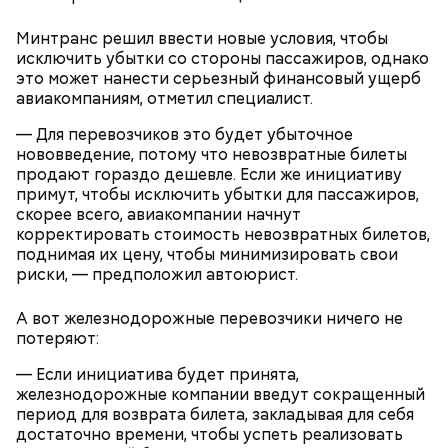
Минтранс решил ввести новые условия, чтобы
исключить убытки со стороны пассажиров, однако
беременным, кормящим женщинам;
это может нанести серьезный финансовый ущерб
людям с ослабленной иммунной системой;
авиакомпаниям, отметил специалист.
пожилым;
детям.
— Для перевозчиков это будет убыточное
нововведение, потому что невозвратные билеты
продают гораздо дешевле. Если же инициативу
примут, чтобы исключить убытки для пассажиров,
скорее всего, авиакомпании начнут
корректировать стоимость невозвратных билетов,
поднимая их цену, чтобы минимизировать свои
Ингредиенты:
риски, — предположил автоюрист.
А вот железнодорожные перевозчики ничего не
потеряют:
— Если инициатива будет принята,
железнодорожные компании введут сокращенный
период для возврата билета, закладывая для себя
достаточно времени, чтобы успеть реализовать