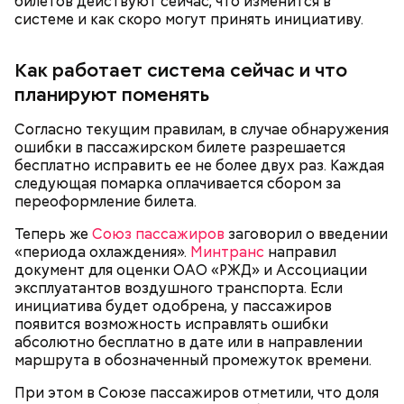
билетов действуют сейчас, что изменится в
системе и как скоро могут принять инициативу.
Как работает система сейчас и что
планируют поменять
Согласно текущим правилам, в случае обнаружения
ошибки в пассажирском билете разрешается
бесплатно исправить ее не более двух раз. Каждая
Кабачки, тушеные с курицей
следующая помарка оплачивается сбором за
Эндокринолог Куликова
Фото: Shutterstock
Уберут отеки и улучшат зрение:
переоформление билета.
Как приготовить домашний
объяснила, в чем заключается
диетолог Соломатина рассказала
майонез: три простых рецепта
польза сезонных овощей и
о пользе кабачков
Теперь же
Союз пассажиров
заговорил о введении
фруктов
«периода охлаждения».
Минтранс
направил
документ для оценки ОАО «РЖД» и Ассоциации
эксплуатантов воздушного транспорта. Если
инициатива будет одобрена, у пассажиров
появится возможность исправлять ошибки
Как выбрать дыню
абсолютно бесплатно в дате или в направлении
маршрута в обозначенный промежуток времени.
При этом в Союзе пассажиров отметили, что доля