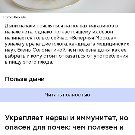
лютеин и зеаксантин — эти каротиноиды
отлично поддерживают наше зрение;
калий — оказывает мочегонное действие,
Фото: Pexels
поддерживает сердечно-сосудистую
систему и предотвращает скачки давления;
Дыни начали появляться на полках магазинов в
магний — помогает калию и не дает сосудам
начале лета, однако по-настоящему их сезон
спазмироваться.
начинается только сейчас. «Вечерняя Москва»
узнала у врача-диетолога, кандидата медицинских
наук Елены Соломатиной, чем полезна дыня, как ее
По мнению специалиста, здоровому человеку
выбрать и кому стоит отказаться от употребления
достаточно включать щавель в рацион несколько
в пищу этого плода.
раз в месяц. В небольших количествах в свежем
виде или припущенном на сковороде.
Польза дыни
Читать полностью
Укрепляет нервы и иммунитет, но
опасен для почек: чем полезен и
— Если человек уже болеет мочекаменной