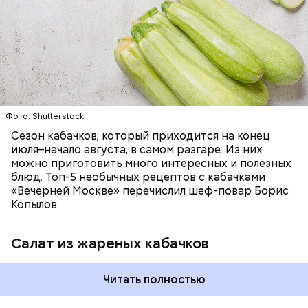
салаты, лаваш с творогом и сыром, пироги, омлет,
запеканка. Щавеля там везде используется
ЕДА
ОВОЩИ
РЕЦЕПТЫ
немного, поэтому никакого вреда от него не будет.
Чем разнообразнее рацион питания человека, тем
лучше. Потому что это исключает вероятность
возникновения дефицитов микроэлементов, —
заверил специалист.
Фото: Shutterstock
Фото: Shutterstock
Сезон кабачков, который приходится на конец
июля–начало августа, в самом разгаре. Из них
можно приготовить много интересных и полезных
блюд. Топ-5 необычных рецептов с кабачками
«Вечерней Москве» перечислил шеф-повар Борис
Вред дыни
Копылов.
Салат из жареных кабачков
А врач-эндокринолог Алексей Калинчев рассказал,
что существует множество блюд, где используют
растение.
Читать полностью
кремний — укрепляет кости, зубы, волосы и
ногти и оказывает омолаживающее действие;