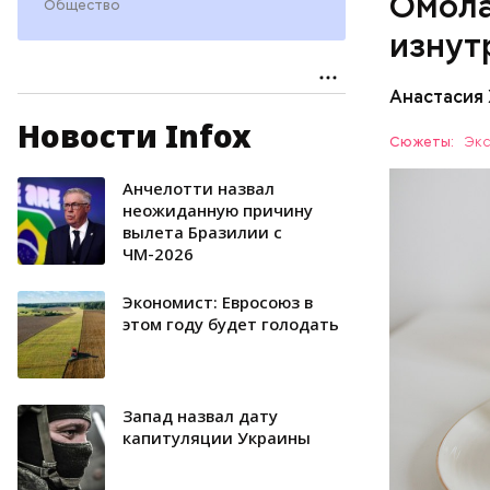
Омола
Общество
наше зр
изнут
калий —
сердечн
Анастасия
давлени
магний 
Новости Infox
Дыня соде
Сюжеты:
Экс
организму
рассказал
Анчелотти назвал
ЗДОРОВЬ
минералам
неожиданную причину
вылета Бразилии с
ФРУКТЫ
ЧМ-2026
Экономист: Евросоюз в
этом году будет голодать
Запад назвал дату
капитуляции Украины