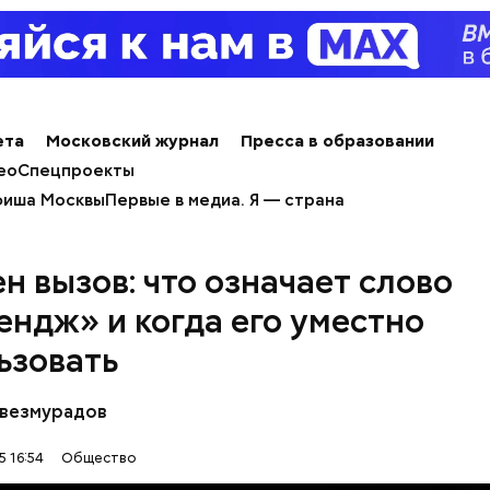
ета
Московский журнал
Пресса в образовании
ео
Спецпроекты
иша Москвы
Первые в медиа. Я — страна
н вызов: что означает слово
ендж» и когда его уместно
ьзовать
ным диабетом;
весом.
везмурадов
ти из кабачков
5 16:54
Общество