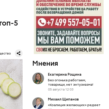
топ-5
щество
Мнения
Екатерина Рощина
Без огонька работаем,
товарищи, нет энтузиазма!
05 августа 12:03
Михаил Щипанов
«Коалиция желающих» редеет