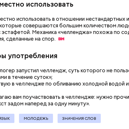
уместно использовать
;
естно использовать в отношении нестандартных 
а;
 которые совершаются большим количеством люд
с эстафетой. Механика «челленджа» похожа по с
ое масло;
ия, сделанные на
спор.
erstock
ы употребления
логер запустил
челлендж
, суть которого не поль
ми в течение суток»;
твую в
челлендже
по обливанию холодной водой и
гаю вам поучаствовать в
челлендже
: нужно проч
ыни
кст задом наперед за одну минуту».
ЯЗЫК
МОЛОДЕЖЬ
ЗНАЧЕНИЯ СЛОВ