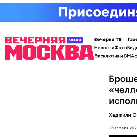
Вечерка ТВ
Газ
Новости
Фото
Вид
Эксклюзивы ВМ
Аф
Броше
«челл
испол
с сахар
лишним 
Хаджили О
Спагет
28 апреля 202