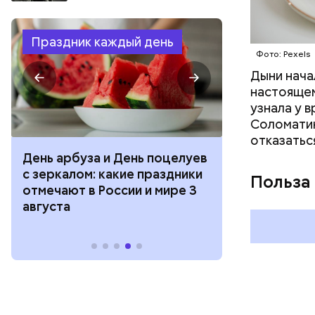
Праздник каждый день
Фото: Pexels
Дыни начал
настоящем
узнала у 
Соломатин
отказатьс
День арбуза и День поцелуев
День тульско
с зеркалом: какие праздники
День сидения
Польза
отмечают в России и мире 3
подоконника
августа
праздники о
и мире 2 авг