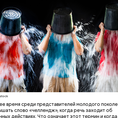
Бесконечное ничто: названа
Ни одного дня н
главная опасность
артист Юрий Ку
зеркальной даты 8 августа
откровенно о п
2026 года
клоуна
stock
ее время среди представителей молодого покол
ышать слово «челлендж», когда речь заходит об
ных действиях. Что означает этот термин и когда