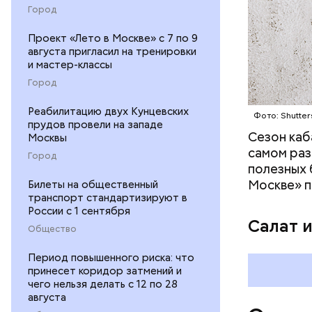
Город
положител
предотвра
кремний
Проект «Лето в Москве» с 7 по 9
августа пригласил на тренировки
омолаж
и мастер-классы
витамин
Город
помогае
кожи;
Реабилитацию двух Кунцевских
Фото: Shutter
клетчат
прудов провели на западе
холесте
Сезон каб
Москвы
фолиева
самом раз
Город
беремен
полезных 
плода. 
Москве» п
Билеты на общественный
гомоцис
транспорт стандартизируют в
России с 1 сентября
организ
Салат 
ряда оп
Общество
бета-ка
Период повышенного риска: что
иммунит
принесет коридор затмений и
«делает
чего нельзя делать с 12 по 28
А еще и
августа
лютеин 