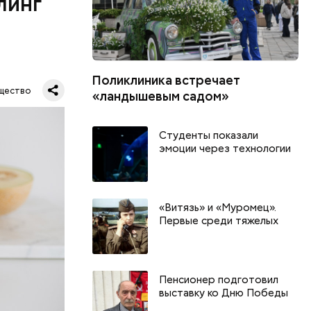
линг
ся.
Поликлиника встречает
му
щество
«ландышевым садом»
ь,
и и
Студенты показали
эмоции через технологии
«Витязь» и «Муромец».
Первые среди тяжелых
Пенсионер подготовил
выставку ко Дню Победы