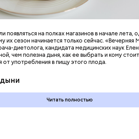
и появляться на полках магазинов в начале лета, о
у их сезон начинается только сейчас. «Вечерняя 
врача-диетолога, кандидата медицинских наук Еле
ой, чем полезна дыня, как ее выбрать и кому стои
я от употребления в пищу этого плода.
го пряника и
День шевеления пальцами но
 на
и Международный день
 дыни
х: какие
подкаблучника: какие
тмечают в России
праздники отмечают в Росси
уста
и мире 6 августа
Читать полностью