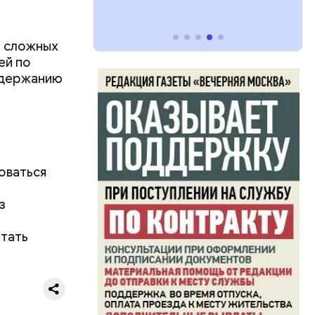
и сложных
ей по
одержанию
зоваться
з
итать