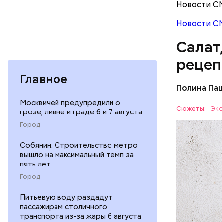
Новости С
Новости С
Салат
рецеп
Главное
Полина Па
Ингредие
Москвичей предупредили о
Сюжеты:
Экс
грозе, ливне и граде 6 и 7 августа
ЕДА
Город
Собянин: Строительство метро
вышло на максимальный темп за
пять лет
Город
Питьевую воду раздадут
пассажирам столичного
— В момен
транспорта из-за жары 6 августа
контролир