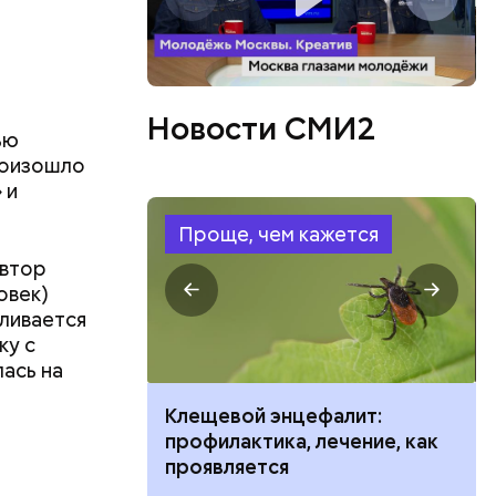
ть
ь и
 людям:
ецептом
Новости СМИ2
ью
роизошло
 и
Проще, чем кажется
автор
овек)
ливается
ку с
лась на
ить развитие
Клещевой энцефалит:
профилактика, лечение, как
проявляется