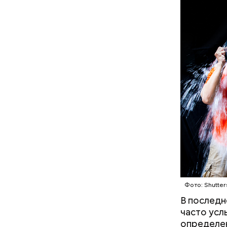
нного риска:
Салат, спагетти и блюдо по-
коридор
тайски: топ-5 рецептов из
 нельзя
кабачков
28 августа
Фото: Shutter
В последн
часто усл
определен