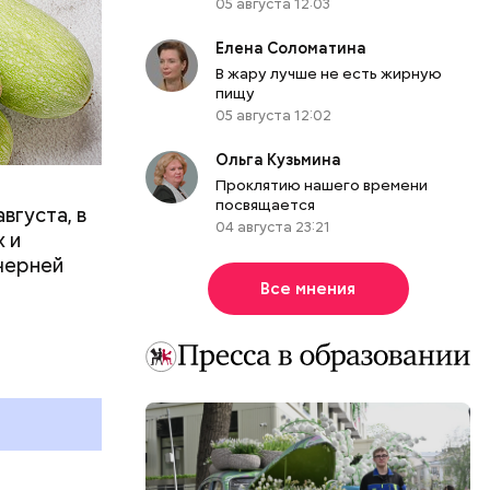
05 августа 12:03
Елена Соломатина
вает
В жару лучше не есть жирную
пищу
р,
05 августа 12:02
ргор
Ольга Кузьмина
Проклятию нашего времени
посвящается
вгуста, в
04 августа 23:21
дима
 и
убка у
черней
овня
Все мнения
 в
развитие
е
ня
органов.
ет;
рживают