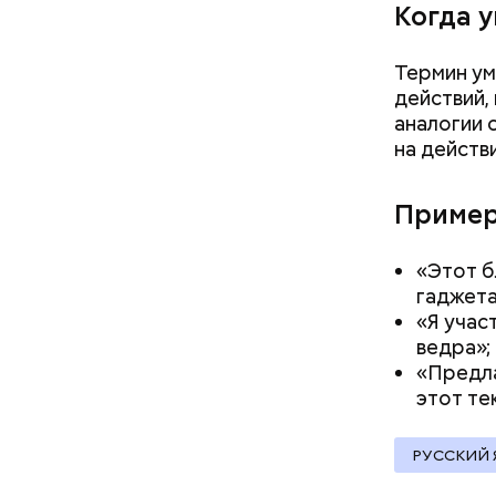
Когда 
документы
кабачок
Термин ум
петрушк
действий,
чеснок;
аналогии 
оливков
на действ
соль.
Фото: Shutt
Пример
«Этот б
гаджета
«Я учас
ведра»;
«Предла
Вред д
этот те
РУССКИЙ 