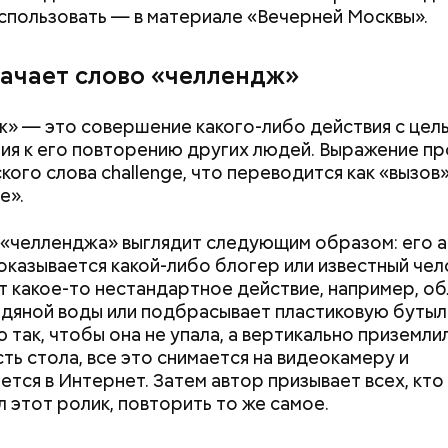
, порезанные кубиками, нужно легко обжарить на
етолог предупредила: не для всех дыня может бы
спользовать — в материале «Вечерней Москвы».
. К ним добавляются зелень петрушки, чеснок, сол
В первую очередь ее стоит есть с осторожностью
 масло. Получается очень вкусно, — поделился р
начает слово «челлендж»
» — это совершение какого-либо действия с цел
ия к его повторению других людей. Выражение п
кого слова challenge, что переводится как «вызов»
е».
«челленджа» выглядит следующим образом: его 
 оказывается какой-либо блогер или известный чел
 какое-то нестандартное действие, например, об
дяной воды или подбрасывает пластиковую бутыл
 так, чтобы она не упала, а вертикально приземли
ть стола, все это снимается на видеокамеру и
Как узнать, снесут ли дом по
Как предотврат
ется в Интернет. Затем автор призывает всех, кто
реновации в Москве: где
диабета
 этот ролик, повторить то же самое.
искать информацию и сроки