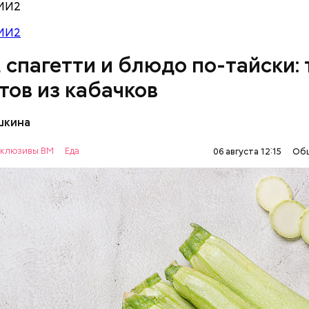
МИ2
МИ2
, спагетти и блюдо по-тайски: 
тов из кабачков
шкина
нты:
клюзивы ВМ
Еда
06 августа 12:15
Об
ОВОЩИ
РЕЦЕПТЫ
т стресса он держит сосуды под контролем и
ует более 300 реакций нашего организма. Также