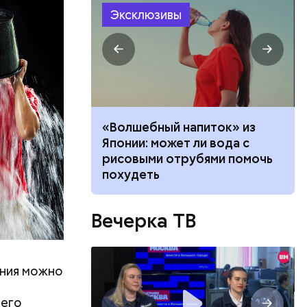
Эксклюзивы
е работал:
«Волшебный напиток» из
клачев —
Японии: может ли вода с
рофессии
рисовыми отрубями помочь
похудеть
Вечерка ТВ
ения можно
 его