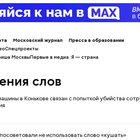
ета
Московский журнал
Пресса в образовании
ео
Спецпроекты
иша Москвы
Первые в медиа. Я — страна
ения слов
машины в Конькове связан с попыткой убийства сот
ия
посоветовали не использовать слово «кушать»