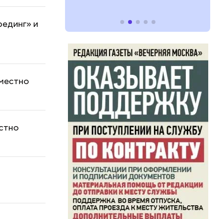
рединг» и
уместно
естно