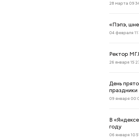
28 марта 09:3
«Пэпэ, шне
04 февраля 11
Ректор МГЛ
26 января 15:2
День прято
праздники 
09 января 00:
В «Яндексе
году
06 января 10:5