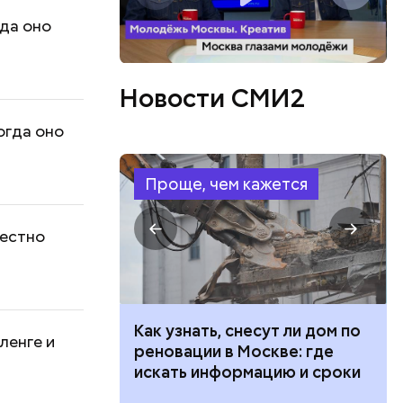
гда оно
Новости СМИ2
огда оно
Проще, чем кажется
местно
 100 тысяч
Как узнать, снесут ли дом по
ленге и
дарства при
реновации в Москве: где
ии: кто может
искать информацию и сроки
 какие нужны