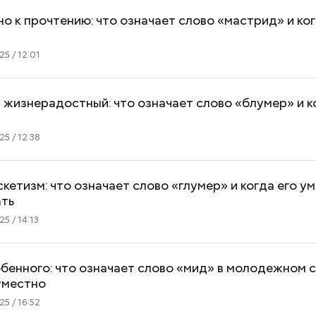
о к прочтению: что означает слово «мастрид» и ко
5 / 12:01
 жизнерадостный: что означает слово «блумер» и к
5 / 12:38
скетизм: что означает слово «глумер» и когда его у
ать
5 / 14:13
Как поменять батареи дома и
Как получить до
бенного: что означает слово «мид» в молодежном с
не получить штраф
рублей от госу
уместно
трудной ситуац
5 / 16:52
претендовать и