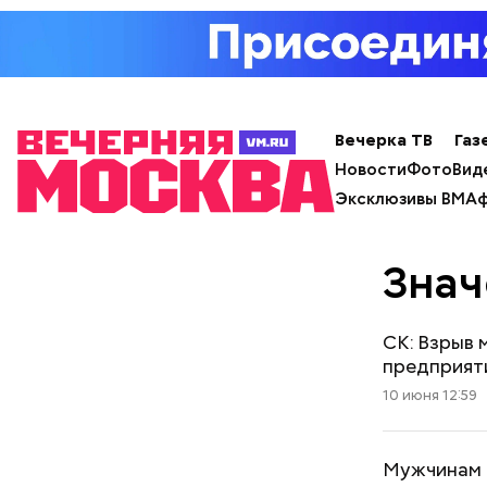
Вечерка ТВ
Газ
Новости
Фото
Вид
Эксклюзивы ВМ
Аф
Знач
СК: Взрыв 
предприят
10 июня 12:59
Мужчинам 