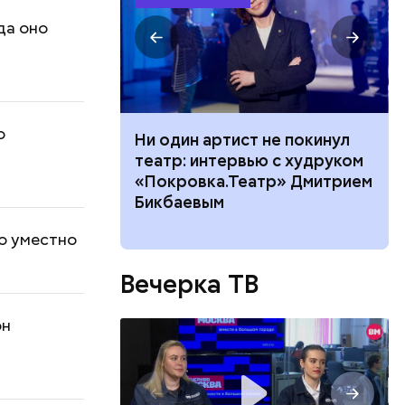
да оно
о
ного риска:
Ни один артист не покинул
оридор
театр: интервью с худруком
 нельзя
«Покровка.Театр» Дмитрием
8 августа
Бикбаевым
но уместно
Вечерка ТВ
он