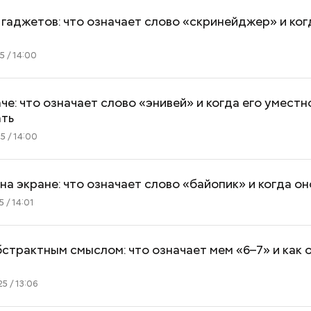
гаджетов: что означает слово «скринейджер» и ког
 / 14:00
аче: что означает слово «энивей» и когда его уместн
Поощрение вместо
Период повышен
ать
принуждения: что вошло в
что принесет к
 / 14:00
новый ГОСТ по труду и зачем
затмений и чего
он нужен
делать с 12 по 2
на экране: что означает слово «байопик» и когда о
 / 14:01
страктным смыслом: что означает мем «6–7» и как 
5 / 13:06