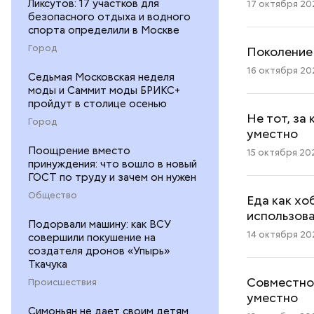
Ликсутов: 17 участков для
17 октября 202
безопасного отдыха и водного
спорта определили в Москве
Город
Поколение 
16 октября 202
Седьмая Московская неделя
моды и Саммит моды БРИКС+
пройдут в столице осенью
Не тот, за
Город
уместно
Поощрение вместо
15 октября 202
принуждения: что вошло в новый
ГОСТ по труду и зачем он нужен
Общество
Еда как хо
использов
Подорвали машину: как ВСУ
14 октября 202
совершили покушение на
создателя дронов «Упырь»
Ткачука
Совместное
Происшествия
уместно
Симоньян не дает своим детям