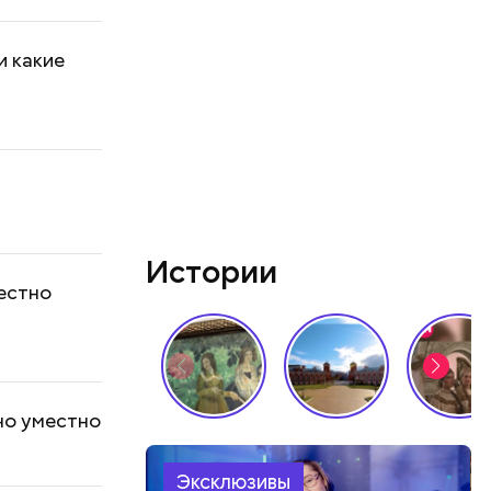
и какие
Истории
местно
оно уместно
Эксклюзивы