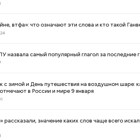
4
йне, втфа»: что означают эти слова и кто такой Ганв
:24
У назвала самый популярный глагол за последние 
7
к с зимой и День путешествия на воздушном шаре: к
отмечают в России и мире 9 января
01
» рассказали, значение каких слов чаще всего искал
1