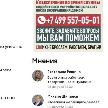
но уместно
Мнения
а оно
Екатерина Рощина
Без огонька работаем,
товарищи, нет энтузиазма!
05 августа 12:03
Михаил Щипанов
гда оно
«Коалиция желающих» редеет
05 августа 12:03