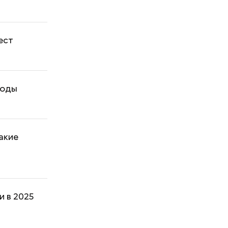
ест
годы
акие
и в 2025