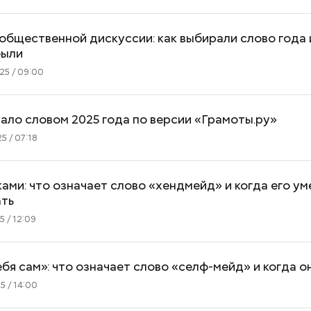
бщественной дискуссии: как выбирали слово года 
были
25 / 09:00
ало словом 2025 года по версии «Грамоты.ру»
5 / 07:18
ами: что означает слово «хендмейд» и когда его у
ать
 / 12:09
бя сам»: что означает слово «селф-мейд» и когда 
 / 14:00