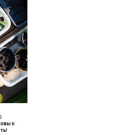
фруктозой.
 Но важно
к же как и
с
товы к
ть!