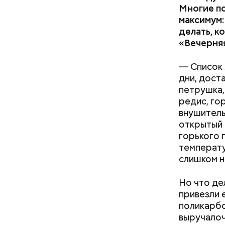
Многие по
максимум:
делать, к
«Вечерня
— Список 
дни, дост
петрушка,
редис, го
внушитель
открытый 
с сахар
горького 
лишним 
температу
Спагет
слишком н
Но что де
привезли 
поликарбо
выручалоч