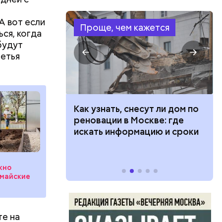
о
А вот если
Проще, чем кажется
ся, когда
будут
ретья
 100 тысяч
Как узнать, снесут ли дом по
дарства при
реновации в Москве: где
ии: кто может
искать информацию и сроки
 какие нужны
жно
 майские
те на