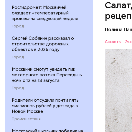
Салат
Росгидромет: Москвичей
ожидает «температурный
рецеп
провал» на следующей неделе
Город
Полина Па
Ингредие
Сергей Собянин рассказал о
Сюжеты:
Экс
строительстве дорожных
объектов в 2026 году
ЕДА
Город
Москвичи смогут увидеть пик
метеорного потока Персеиды в
ночь с 12 на 13 августа
Город
Родители отсудили почти пять
— В момен
миллионов рублей у детсада в
контролир
Новой Москве
положител
Происшествия
предотвра
кремний
Московский школьник победил на