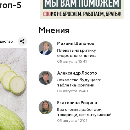
топ-5
Мнения
щество
Михаил Щипанов
Плевать на критику
очередного нытика
06 августа 15:41
Александр Лосото
Лекарство будущего:
таблетка-оригами
06 августа 15:40
Екатерина Рощина
Без огонька работаем,
товарищи, нет энтузиазма!
05 августа 12:03
вает