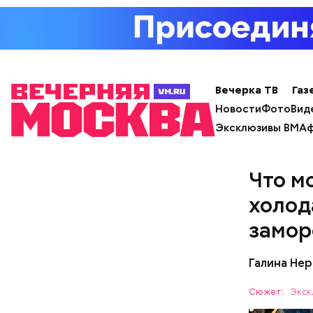
кабачок
брынза;
растите
Ранние пло
помидор
Вечерка ТВ
Газ
Новости
Фото
Вид
Эксклюзивы ВМ
Аф
Что м
холод
замор
Галина Не
Сюжет:
Экск