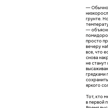
— Обычно 
низкоросл
грунте. Н
температу
— объясня
помидоров
просто пр
вечеру на
все, что 
снова нак
не станут
высаживаю
грядками 
сохранить
яркого со
— Кабачки
Однако ди
Тот, кто 
сковороде
полезна. 
в первой 
оливковое
Время выс
Копылов.