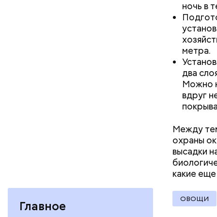
ночь в т
чеснок;
Подгото
оливков
установ
соль.
Фото: Shutt
хозяйст
метра.
Установ
два сло
Можно н
вдруг н
покрывал
Между тем
Вред д
охраны о
высадки н
биологиче
какие ещ
ОВОЩИ
Главное