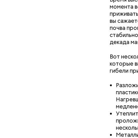
момента в
приживать
вы сажает
почва про
стабильно
декада ма
Вот неско
которые в
гибели пр
Разложи
пластик
Нагревш
медленн
Утеплит
проложи
несколь
кабачок
Металли
петрушк