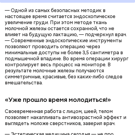
нитратов, которое вызовет головокружение,
гипоксию и ухудшение физического состояния, —
— Одной из самых безопасных методик в
предостерегла Соломатина.
настоящее время считается эндоскопическое
увеличение груди. При этом методе ткань
молочной железы остается сохранной, что не
влияет на будущую лактацию, — подчеркнул врач.
кабачок;
— Современные эндоскопические инструменты
брынза;
позволяют проводить операцию через
растительное масло;
минимальные доступы не более 3,5 сантиметра в
помидоры черри либо грунтовые.
подмышечной впадине. Во время операции хирург
контролирует весь процесс на мониторе. В
результате молочные железы получаются
симметричные, красивые, без каких-либо следов
вмешательства.
«Уже прошло время молодиться!»
беременным, кормящим женщинам;
людям с ослабленной иммунной системой;
Своевременная работа с лицом, шеей, телом
пожилым;
позволяет накапливать антивозрастной эффект и
детям.
выглядеть моложе сверстников, заверил врач.
— Эстетическая медицина сегодня — не про