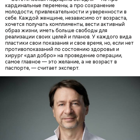
кардинальные перемены, а про сохранение
молодости, привлекательности и уверенности в
себе. Каждой женщине, независимо от возраста,
хочется получать комплименты, вести активный
Ингредиенты:
образ жизни, иметь больше свободы для
реализации своих целей и планов. У каждого вида
пластики свои показания и свое время, но, если нет
противопоказаний по состоянию здоровья и
хирург «дал добро» на проведение операции,
самое главное — это желание, а не возраст в
паспорте, — считает эксперт.
Ранние плоды, по словам врача, лучше не есть:
Терапевт Кондрахин назвал
Чистит сосуды и защищает от
продукты и напитки, которые
рака: чем полезен кресс-салат
выводят токсины из организма