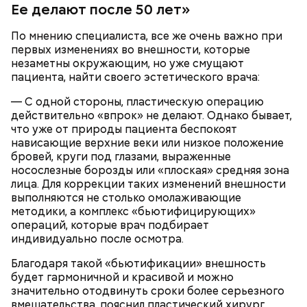
Ее делают после 50 лет»
По мнению специалиста, все же очень важно при
первых изменениях во внешности, которые
кабачок;
незаметны окружающим, но уже смущают
лук;
пациента, найти своего эстетического врача:
растительное масло;
— Она должна приятно пахнуть. Если дыня не
соль, перец по вкусу;
— С одной стороны, пластическую операцию
пахнет, значит, ее созревание ускорили или
свежий базилик;
действительно «впрок» не делают. Однако бывает,
сорвали недозревшей. Она может быть мягкой, но
сливки жирностью 20 процентов.
что уже от природы пациента беспокоят
будет безвкусной.
нависающие верхние веки или низкое положение
бровей, круги под глазами, выраженные
носослезные борозды или «плоская» средняя зона
лица. Для коррекции таких изменений внешности
выполняются не столько омолаживающие
методики, а комплекс «бьютифицирующих»
операций, которые врач подбирает
индивидуально после осмотра.
Благодаря такой «бьютификации» внешность
будет гармоничной и красивой и можно
значительно отодвинуть сроки более серьезного
вмешательства, пояснил пластический хирург.