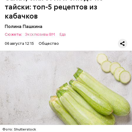
Однако диетолог предупредила: не для всех дыня
тайски: топ-5 рецептов из
может быть полезна. В первую очередь ее стоит
есть с осторожностью людям:
кабачков
Полина Пашкина
Сюжеты:
Эксклюзивы ВМ
Еда
06 августа 12:15
Общество
Ингредиенты:
ЕДА
ОВОЩИ
РЕЦЕПТЫ
Фото: Shutterstock
Фото: Shutterstock