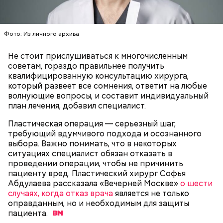
Спагетти из кабачков
Фото: Из личного архива
Не стоит прислушиваться к многочисленным
советам, гораздо правильнее получить
— В дыне содержится много сахара, который
квалифицированную консультацию хирурга,
представлен фруктозой. С одной стороны — это
который развеет все сомнения, ответит на любые
хорошо, потому что дает энергию. Но важно
волнующие вопросы, и составит индивидуальный
помнить, что сладкими дынями не нужно сильно
план лечения, добавил специалист.
увлекаться, так же как и арбузами, людям с
сахарным диабетом и лишним весом, —
Пластическая операция — серьезный шаг,
подчеркнула доктор.
требующий вдумчивого подхода и осознанного
выбора. Важно понимать, что в некоторых
ситуациях специалист обязан отказать в
проведении операции, чтобы не причинить
пациенту вред. Пластический хирург Софья
Абдулаева рассказала «Вечерней Москве»
о шести
— Кабачки, порезанные кубиками, нужно легко
случаях, когда отказ врача
является не только
обжарить на сковороде. К ним добавляются зелень
оправданным, но и необходимым для защиты
петрушки, чеснок, соль и оливковое масло.
пациента.
Получается очень вкусно, — поделился рецептом