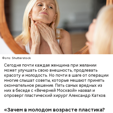
— Курица сначала обжаривается с небольшим
Фото: Shutterstock
Кроме того, специалист не советует покупать
количеством масла и лука на сковороде. Затем ее
Сегодня почти каждая женщина при желании
дыню с вмятиной или перележавшую в магазине
нужно отправить в глубокий противень. Сверху
может улучшать свою внешность, продлевать
долгое время:
кладем кабачки, нарезанные крупным кубиком, —
красоту и молодость. Но почти в шаге от операции
порекомендовал собеседник «ВМ».
многие слышат советы, которые мешают принять
окончательное решение. Пять самых вредных из
них в беседе с «Вечерней Москвой» назвал и
опроверг пластический хирург Александр Катков.
«Зачем в молодом возрасте пластика?