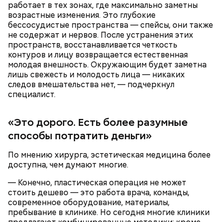
Кабачки, тушеные с курицей
работает в тех зонах, где максимально заметны
возрастные изменения. Это глубокие
Эндокринолог Куликова
Фото: Shutterstock
Уберут отеки и улучшат зрение:
бессосудистые пространства — спейсы, они также
Как приготовить домашний
объяснила, в чем заключается
диетолог Соломатина рассказала
майонез: три простых рецепта
польза сезонных овощей и
не содержат и нервов. После устранения этих
о пользе кабачков
фруктов
пространств, восстанавливается четкость
контуров и лицу возвращается естественная
молодая внешность. Окружающим будет заметна
лишь свежесть и молодость лица — никаких
следов вмешательства нет, — подчеркнул
Как выбрать дыню
специалист.
«Это дорого. Есть более разумные
способы потратить деньги»
По мнению хирурга, эстетическая медицина более
доступна, чем думают многие.
— Конечно, пластическая операция не может
Противень ставится в духовку, разогретую до 180–
стоить дешево — это работа врача, команды,
190 градусов. Спагетти из кабачка нужно запекать
современное оборудование, материалы,
25–30 минут.
пребывание в клинике. Но сегодня многие клиники