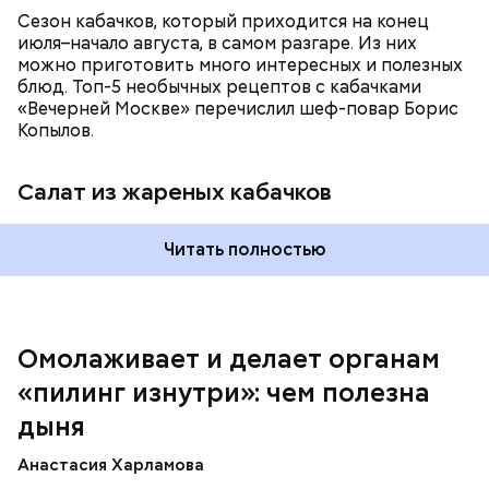
Сезон кабачков, который приходится на конец
июля–начало августа, в самом разгаре. Из них
можно приготовить много интересных и полезных
блюд. Топ-5 необычных рецептов с кабачками
«Вечерней Москве» перечислил шеф-повар Борис
Вред дыни
Копылов.
Салат из жареных кабачков
Читать полностью
кремний — укрепляет кости, зубы, волосы и
ногти и оказывает омолаживающее действие;
витамин С — работает как антиоксидант,
иммуномодулятор, помогает выработке
соединительной ткани, улучшает тургор кожи;
Омолаживает и делает органам
клетчатка — достаточно нежная и забирает
«пилинг изнутри»: чем полезна
излишки холестерина, сахара и соли тяжелых
металлов;
дыня
фолиевая кислота (в большом количестве) —
она необходима беременным женщинам,
Анастасия Харламова
— В момент стресса он держит сосуды под
чтобы формировалась нервная трубка у