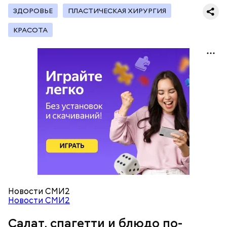
Копылов.
ЗДОРОВЬЕ
ПЛАСТИЧЕСКАЯ ХИРУРГИЯ
КРАСОТА
с сахарным диабетом;
лишним весом.
кабачок;
петрушка;
чеснок;
оливковое масло;
соль.
Новости СМИ2
Новости СМИ2
Салат, спагетти и блюдо по-