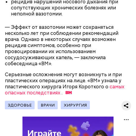
рецидив нарушений носового дыхания при
сопутствующих хронических болезнях или
День «Счастье случается»
неполной вазотомии.
Противень ставится в духовку, разогретую до 180–
190 градусов. Спагетти из кабачка нужно запекать
25–30 минут.
— Эффект от вазотомии может сохраняться
несколько лет при соблюдении рекомендаций
врача. Однако в некоторых случаях возможен
рецидив симптомов, особенно при
провоцировании их использованием
сосудосуживающих капель, — заключила
собеседница «ВМ».
Серьезные осложнения могут возникнуть и при
пластических операциях на лице. «ВМ» узнала у
пластического хирурга Игоря Короткого о
самых
опасных последствиях
.
Международный день бесконечности придумал
— Кабачки нужно натереть длинными слайсами
ЗДОРОВЬЕ
ВРАЧИ
ХИРУРГИЯ
американский философ Жан-Пьер Ади Феньо в
(это можно сделать на специальной терке),
1987 году. Так как цифра восемь похожа на знак
похожими на спагетти, и уложить в противень.
День малины со сливками отмечается в США в
бесконечности, то и дата была выбрана «08.08». В
Дальше нужно добавить немного растительного
честь вкусового сочетания этой ягоды со сливками.
этот праздник организуются тематические лекции
масла, соль, а сверху бросить хаотично
В этот праздник люди едят не только малину со
по математике и философии, а также проводят
порезанную брынзу. Затем добавляются помидоры