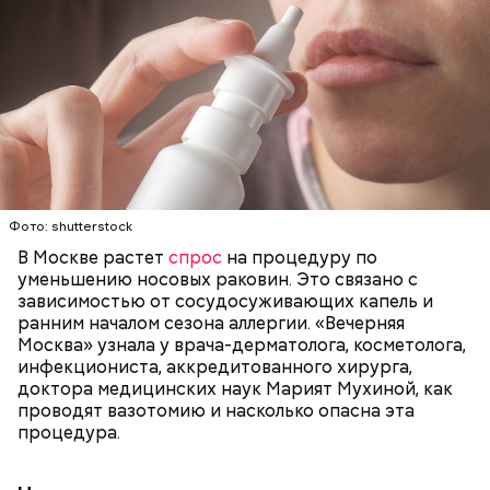
К обжаренным овощам можно добавить кисло-
сладкий соус, а затем добавить их к курице.
Получится очень вкусное блюдо.
Фото: shutterstock
В Москве растет
спрос
на процедуру по
уменьшению носовых раковин. Это связано с
зависимостью от сосудосуживающих капель и
ранним началом сезона аллергии. «Вечерняя
Москва» узнала у врача-дерматолога, косметолога,
инфекциониста, аккредитованного хирурга,
— Восточный вариант блюда. Курицу обжариваем,
доктора медицинских наук Марият Мухиной, как
к ней добавляем соевый и рыбный соус. Дальше
проводят вазотомию и насколько опасна эта
разрезаем кабачок, вынимаем из него семена и
процедура.
нарезаем полосками, небольшими дольками. К нему
добавляем болгарский перец, морковь и быстро