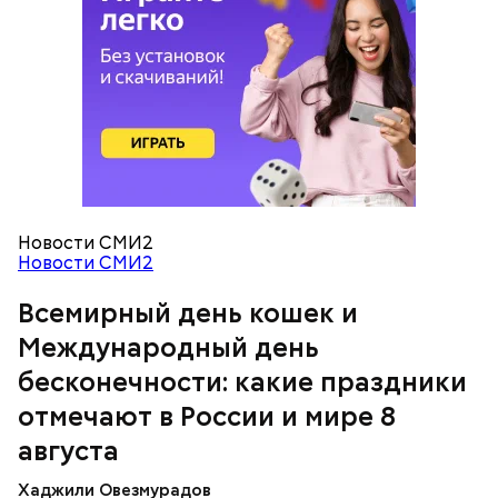
сливками, но и другие десерты на основе этих
выставки на тему бесконечности.
черри или грунтовые, — рассказал шеф-повар.
двух ингредиентов. Их можно купить в магазине
или сделать самостоятельно вместе со своими
родными и близкими.
Новости СМИ2
кабачок;
Новости СМИ2
брынза;
растительное масло;
Всемирный день кошек и
Международный день бесконечности
помидоры черри либо грунтовые.
Международный день
бесконечности: какие праздники
День малины со сливками
отмечают в России и мире 8
августа
Хаджили Овезмурадов