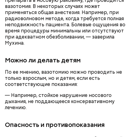
препарата в носовую раковину, где проводится
вазотомия. В некоторых случаях может
применяться общая анестезия. Например, при
радиоволновом методе, когда требуется полная
неподвижность пациента. Болевые ощущения во
время процедуры минимальны или отсутствуют
при адекватном обезболивании, — заверила
Мухина.
Можно ли делать детям
кабачок;
лук;
По ее мнению, вазотомию можно проводить не
растительное масло;
только взрослым, но и детям, если есть
соль, перец по вкусу;
соответствующие показания:
свежий базилик;
сливки жирностью 20 процентов.
— Например, стойкое нарушение носового
дыхания, не поддающееся консервативному
лечению.
Опасность и противопоказания