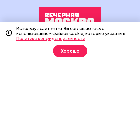
Используя сайт vm.ru, Вы соглашаетесь с
использованием файлов cookie, которые указаны в
Политике конфиденциальности
Издание создано при финансовой поддержке Департамента
средств массовой информации и рекламы города Москвы.
Хорошо
На сайте применяются рекомендательные технологии
(информационные технологии предоставления информации
на основе сбора, систематизации и анализа сведений,
относящихся к предпочтениям пользователей сети
«Интернет», находящихся на территории Российской
Федерации).
Сетевое издание "Вечерняя Москва" (18+) зарегистрировано
в Федеральной службе по надзору в сфере связи,
информационных технологий и массовых коммуникаций
(Роскомнадзор). Свидетельство о регистрации ЭЛ № ФС 77 -
90524 от 09.12.2025. Учредитель: АО "Редакция газеты
"Вечерняя Москва". Главный редактор
vm.ru
: Александр
Геннадьевич Глуходедов. Адрес редакции: 127015, г.Москва,
Бумажный пр-д, д. 14, стр. 2. Телефон:
+7(499)557-04-24
. Адрес
эл.почты:
edit@vm.ru
. Почта для связи с редакцией сайта:
news@vm.ru
.