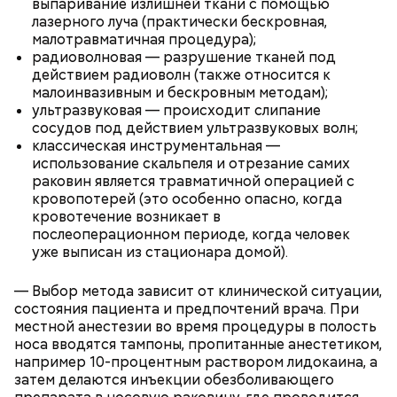
выпаривание излишней ткани с помощью
Все в противне заливается сливками. По вкусу
лазерного луча (практически бескровная,
можно добавить соль и перец. Сверху блюдо
малотравматичная процедура);
присыпают свежим базиликом и отправляют в
радиоволновая — разрушение тканей под
духовку на 15 минут.
действием радиоволн (также относится к
малоинвазивным и бескровным методам);
ультразвуковая — происходит слипание
сосудов под действием ультразвуковых волн;
классическая инструментальная —
использование скальпеля и отрезание самих
раковин является травматичной операцией с
кровопотерей (это особенно опасно, когда
кровотечение возникает в
послеоперационном периоде, когда человек
уже выписан из стационара домой).
— Выбор метода зависит от клинической ситуации,
— Курица сначала обжаривается с небольшим
состояния пациента и предпочтений врача. При
количеством масла и лука на сковороде. Затем ее
местной анестезии во время процедуры в полость
нужно отправить в глубокий противень. Сверху
носа вводятся тампоны, пропитанные анестетиком,
кладем кабачки, нарезанные крупным кубиком, —
например 10-процентным раствором лидокаина, а
порекомендовал собеседник «ВМ».
затем делаются инъекции обезболивающего