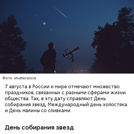
День собирания звезд учрежден в честь
метеорного потока Персеиды, который ежегодно
— Кабачки, порезанные кубиками, нужно легко
можно наблюдать в августе. Все любители
обжарить на сковороде. К ним добавляются зелень
смотреть на звездопад 7 августа выезжают за
петрушки, чеснок, соль и оливковое масло.
город — в местность, где нет светового
Получается очень вкусно, — поделился рецептом
ЕДА
ПРАЗДНИКИ
ЗВЕЗДОПАД
загрязнения и где можно невооруженным глазом
Копылов.
СЛАДОСТИ
АСТРОНОМИЯ
наблюдать за падающими звездами.
Фото: shutterstock
7 августа в России и мире отмечают множество
праздников, связанных с разными сферами жизни
общества. Так, в эту дату справляют День
собирания звезд, Международный день холостяка
кабачок;
и День малины со сливками.
петрушка;
чеснок;
День собирания звезд
оливковое масло;
соль.