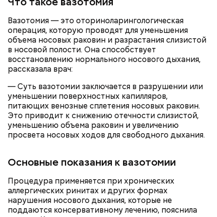
Что такое вазотомия
обжариваем, — рассказал шеф-повар.
Вазотомия — это оториноларингологическая
операция, которую проводят для уменьшения
объема носовых раковин и разрастания слизистой
в носовой полости. Она способствует
восстановлению нормального носового дыхания,
рассказала врач:
— Суть вазотомии заключается в разрушении или
курица;
уменьшении поверхностных капилляров,
кабачок;
питающих венозные сплетения носовых раковин.
рыбный соус;
Это приводит к снижению отечности слизистой,
соевый соус;
уменьшению объема раковин и увеличению
кисло-сладкий соус;
просвета носовых ходов для свободного дыхания.
болгарский перец;
морковь.
Основные показания к вазотомии
Процедура применяется при хронических
аллергических ринитах и других формах
нарушения носового дыхания, которые не
поддаются консервативному лечению, пояснила