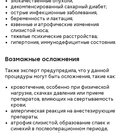
злокачественные опухоли;
декомпенсированный сахарный диабет;
острые инфекционные заболевания,
беременность и лактация;
язвенные и атрофические изменения
День «Счастье случается» был инициирован
слизистой носа;
Тайным обществом счастливых людей, чтобы
тяжелые психические расстройства;
Кабачки, тушеные с курицей
напомнить людям, что счастье на самом деле
гипертония, иммунодефицитные состояния.
кроется в мелочах. Отпраздновать этот день
Эндокринолог Куликова
Уберут отеки и улучшат зрение:
Как приготовить домашний
объяснила, в чем заключается
можно, поделившись с другими людьми
диетолог Соломатина рассказала
майонез: три простых рецепта
польза сезонных овощей и
счастливыми моментами из своей жизни.
о пользе кабачков
Возможные осложнения
фруктов
Также эксперт предупредила, что у данной
процедуры могут быть осложнения, такие как:
кровотечение, особенно при физической
нагрузке, скачках давления или приеме
препаратов, влияющих на свертываемость
крови;
аллергическая реакция на анестезирующие
препараты;
атрофия слизистой, образование спаек и
синехий в послеоперационном периоде;