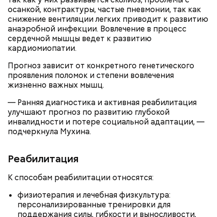
— Кабачки нужно натереть длинными слайсами
осанкой, контрактуры, частые пневмонии, так как
(это можно сделать на специальной терке),
День малины со сливками отмечается в США в
снижение вентиляции легких приводит к развитию
похожими на спагетти, и уложить в противень.
честь вкусового сочетания этой ягоды со сливками.
анаэробной инфекции. Вовлечение в процесс
Дальше нужно добавить немного растительного
В этот праздник люди едят не только малину со
сердечной мышцы ведет к развитию
масла, соль, а сверху бросить хаотично
сливками, но и другие десерты на основе этих
кардиомиопатии.
порезанную брынзу. Затем добавляются помидоры
двух ингредиентов. Их можно купить в магазине
черри или грунтовые, — рассказал шеф-повар.
или сделать самостоятельно вместе со своими
Прогноз зависит от конкретного генетического
родными и близкими.
проявления поломок и степени вовлечения
жизненно важных мышц.
— Там может содержаться огромное количество
— Ранняя диагностика и активная реабилитация
нитратов, которое вызовет головокружение,
улучшают прогноз по развитию глубокой
гипоксию и ухудшение физического состояния, —
инвалидности и потере социальной адаптации, —
предостерегла Соломатина.
подчеркнула Мухина.
Реабилитация
кабачок;
К способам реабилитации относятся:
брынза;
растительное масло;
физиотерапия и лечебная физкультура:
помидоры черри либо грунтовые.
персонализированные тренировки для
День малины со сливками
поддержания силы, гибкости и выносливости,