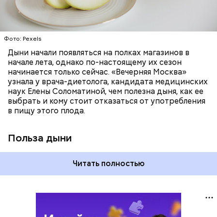
цвет;
лютеин и зеаксантин — эти каротиноиды
отлично поддерживают наше зрение;
калий — оказывает мочегонное действие,
Фото: Pexels
поддерживает сердечно-сосудистую
систему и предотвращает скачки давления;
Дыни начали появляться на полках магазинов в
магний — помогает калию и не дает сосудам
начале лета, однако по-настоящему их сезон
спазмироваться.
начинается только сейчас. «Вечерняя Москва»
узнала у врача-диетолога, кандидата медицинских
наук Елены Соломатиной, чем полезна дыня, как ее
выбрать и кому стоит отказаться от употребления
в пищу этого плода.
Польза дыни
Читать полностью