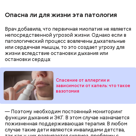
Опасна ли для жизни эта патология
Врач добавила, что первичная миопатия не является
непосредственной угрозой жизни. Однако если в
патологический процесс вовлечены дыхательные
или сердечная мышцы, то это создает угрозу для
Противень ставится в духовку, разогретую до 180–
жизни вследствие остановки дыхания или
190 градусов. Спагетти из кабачка нужно запекать
остановки сердца:
25–30 минут.
Спасение от аллергии и
зависимости от капель: что такое
Также не нужно есть дыню до корки, потому что
вазотомия
именно там скапливаются нитраты. И важно
тщательно ее мыть, чтобы не отравиться, добавила
собеседница «ВМ».
— Поэтому необходим постоянный мониторинг
функции дыхания и ЭКГ. В этом случае назначается
пожизненная поддерживающая терапия. В любом
случае такие дети являются инвалидами детства,
так как у них развивается сколиоз, проблемы с