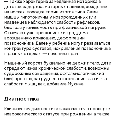
— Также характерна замедленная моторика в
детстве: задержка моторных навыков, хождение
на носках, походка «пришитого» типа. Сами
мышцы гипотоничны, у новорожденных или
младенцев наблюдается слабость рефлексов,
быстрая утомляемость при физической нагрузке.
Отмечают уже при выписке из роддома
врожденную кривошею, деформации
позвоночника. Далее у ребенка могут развиваться
контрактура суставов, искривления позвоночника
в разных отделах, — пояснила врач.
Мышечный корсет буквально не держит тело, дети
страдают из-за хронической слабости, возможны
Ингредиенты:
судорожные сокращения, офтальмологический
При выборе дыни эксперт посоветовала
блефароптоз, затруднено открывание глаз из-за
ориентироваться на запах:
слабости мышц век, добавила Мухина.
Диагностика
Клиническая диагностика заключается в проверке
неврологического статуса при рождении, а также