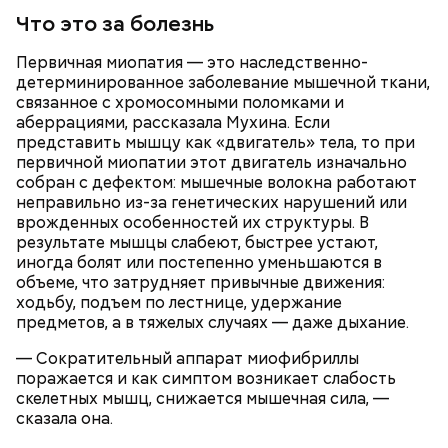
Что это за болезнь
Первичная миопатия — это наследственно-
— Есть опасность, что гнилостные процессы
детерминированное заболевание мышечной ткани,
распространились по всему плоду. Ей можно
связанное с хромосомными поломками и
отравиться.
аберрациями, рассказала Мухина. Если
Все в противне заливается сливками. По вкусу
представить мышцу как «двигатель» тела, то при
можно добавить соль и перец. Сверху блюдо
первичной миопатии этот двигатель изначально
присыпают свежим базиликом и отправляют в
собран с дефектом: мышечные волокна работают
духовку на 15 минут.
неправильно из-за генетических нарушений или
врожденных особенностей их структуры. В
результате мышцы слабеют, быстрее устают,
иногда болят или постепенно уменьшаются в
объеме, что затрудняет привычные движения:
ходьбу, подъем по лестнице, удержание
предметов, а в тяжелых случаях — даже дыхание.
— Сократительный аппарат миофибриллы
поражается и как симптом возникает слабость
скелетных мышц, снижается мышечная сила, —
сказала она.
Кроме того, специалист не советует покупать