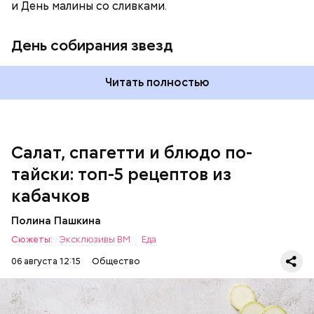
и День малины со сливками.
кабачок;
петрушка;
День собирания звезд
чеснок;
оливковое масло;
соль.
Читать полностью
Однако диетолог предупредила: не для всех дыня
Салат, спагетти и блюдо по-
может быть полезна. В первую очередь ее стоит
тайски: топ-5 рецептов из
есть с осторожностью людям:
кабачков
Полина Пашкина
Сюжеты:
Эксклюзивы ВМ
Еда
06 августа 12:15
Общество
Ингредиенты: