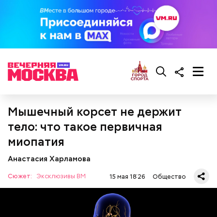
Мышечный корсет не держит
тело: что такое первичная
— Ранний сорт «Колхозница» выращивают в
Ингредиенты:
России. А дыня «Торпеда» растет в основном в
миопатия
Узбекистане. Этот сорт созревает в августе, —
сообщила Соломатина.
Анастасия Харламова
Сюжет:
Эксклюзивы ВМ
15 мая 18:26
Общество