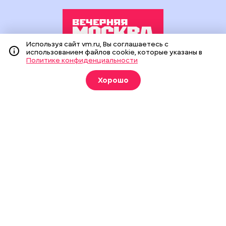
Используя сайт vm.ru, Вы соглашаетесь с
использованием файлов cookie, которые указаны в
Политике конфиденциальности
Издание создано при финансовой поддержке Департамента
средств массовой информации и рекламы города Москвы.
Хорошо
На сайте применяются рекомендательные технологии
(информационные технологии предоставления информации
на основе сбора, систематизации и анализа сведений,
относящихся к предпочтениям пользователей сети
«Интернет», находящихся на территории Российской
Федерации).
Сетевое издание "Вечерняя Москва" (18+) зарегистрировано
в Федеральной службе по надзору в сфере связи,
информационных технологий и массовых коммуникаций
(Роскомнадзор). Свидетельство о регистрации ЭЛ № ФС 77 -
90524 от 09.12.2025. Учредитель: АО "Редакция газеты
"Вечерняя Москва". Главный редактор
vm.ru
: Александр
Геннадьевич Глуходедов. Адрес редакции: 127015, г.Москва,
Бумажный пр-д, д. 14, стр. 2. Телефон:
+7(499)557-04-24
. Адрес
эл.почты:
edit@vm.ru
. Почта для связи с редакцией сайта:
news@vm.ru
.