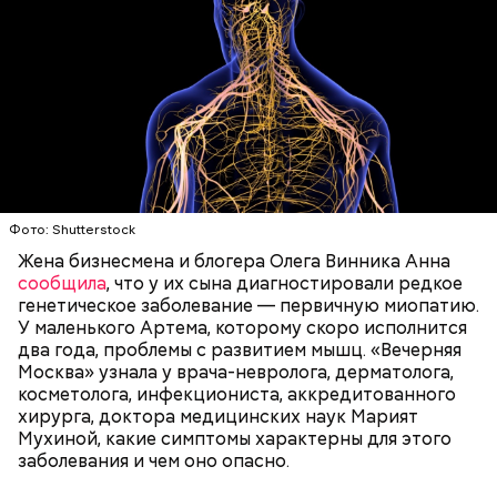
Еще важно знать, откуда дыню привезли к нам,
подчеркнула диетолог. Самолетом их не
доставляют, поэтому пока она приедет, как и
любые фрукты и овощи, она может терять свои
Фото: Shutterstock
Курица с кабачками по-тайски
витамины.
Жена бизнесмена и блогера Олега Винника Анна
сообщила
, что у их сына диагностировали редкое
генетическое заболевание — первичную миопатию.
У маленького Артема, которому скоро исполнится
два года, проблемы с развитием мышц. «Вечерняя
Москва» узнала у врача-невролога, дерматолога,
косметолога, инфекциониста, аккредитованного
хирурга, доктора медицинских наук Марият
Мухиной, какие симптомы характерны для этого
заболевания и чем оно опасно.