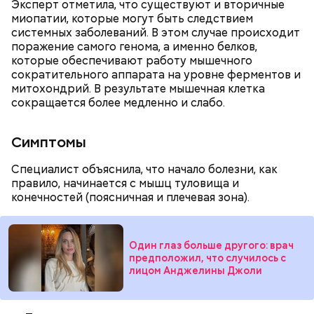
Эксперт отметила, что существуют и вторичные
— Курица сначала обжаривается с небольшим
дыню с вмятиной или перележавшую в магазине
миопатии, которые могут быть следствием
количеством масла и лука на сковороде. Затем ее
долгое время:
системных заболеваний. В этом случае происходит
нужно отправить в глубокий противень. Сверху
поражение самого генома, а именно белков,
кладем кабачки, нарезанные крупным кубиком, —
которые обеспечивают работу мышечного
порекомендовал собеседник «ВМ».
сократительного аппарата на уровне ферментов и
митохондрий. В результате мышечная клетка
сокращается более медленно и слабо.
Симптомы
Специалист объяснила, что начало болезни, как
правило, начинается с мышц туловища и
конечностей (поясничная и плечевая зона).
кабачок;
лук;
— Она должна приятно пахнуть. Если дыня не
Один глаз больше другого: врач
растительное масло;
пахнет, значит, ее созревание ускорили или
предположил, что случилось с
соль, перец по вкусу;
сорвали недозревшей. Она может быть мягкой, но
лицом Анджелины Джоли
свежий базилик;
будет безвкусной.
сливки жирностью 20 процентов.