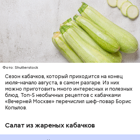
ЕДА
ОВОЩИ
РЕЦЕПТЫ
Фото: Shutterstock
Фото: Shutterstock
Сезон кабачков, который приходится на конец
июля–начало августа, в самом разгаре. Из них
можно приготовить много интересных и полезных
блюд. Топ-5 необычных рецептов с кабачками
Вред дыни
«Вечерней Москве» перечислил шеф-повар Борис
Копылов.
Салат из жареных кабачков
кремний — укрепляет кости, зубы, волосы и