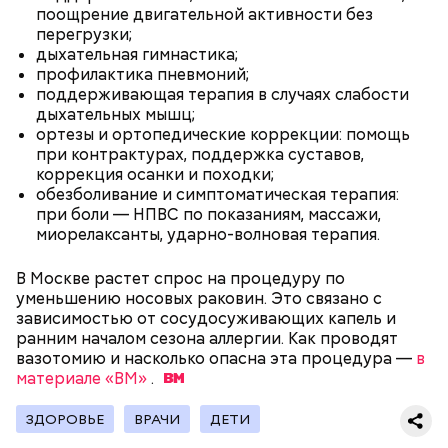
поощрение двигательной активности без
перегрузки;
дыхательная гимнастика;
профилактика пневмоний;
беременным, кормящим женщинам;
поддерживающая терапия в случаях слабости
людям с ослабленной иммунной системой;
дыхательных мышц;
пожилым;
ортезы и ортопедические коррекции: помощь
детям.
при контрактурах, поддержка суставов,
коррекция осанки и походки;
обезболивание и симптоматическая терапия:
при боли — НПВС по показаниям, массажи,
миорелаксанты, ударно-волновая терапия.
В Москве растет спрос на процедуру по
уменьшению носовых раковин. Это связано с
В Международный день холостяка все мужчины
Ингредиенты:
зависимостью от сосудосуживающих капель и
без пары видятся со своими друзьями, устраивают
ранним началом сезона аллергии. Как проводят
вечеринки, играют в видеоигры и проводят время,
вазотомию и насколько опасна эта процедура —
в
наслаждаясь свободой и независимостью, пока
материале «ВМ»
.
это возможно, ведь может быть и так, что через год
они уже не будут холостяками.
ЗДОРОВЬЕ
ВРАЧИ
ДЕТИ