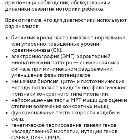
при помощи наблюдения, обследования и
динамики развития моторики ребенка.
Врач отметила, что для диагностики используют
ряд анализов:
биохимия крови: часто выявляют нормальные
или умеренно повышенные уровни
креатинкиназы (CK);
электромиография (ЭМГ): характерный
миопатический паттерн — сниженная сила
сигнала при минимальном раздражении,
Кабачки, тушеные с курицей
уменьшение фазы потенциалов;
Фото: Shutterstock
Эндокринолог Куликова
мышечная биопсия: цито- и гистохимические
Уберут отеки и улучшат зрение:
Как приготовить домашний
объяснила, в чем заключается
методы позволяют увидеть морфологические
диетолог Соломатина рассказала
майонез: три простых рецепта
польза сезонных овощей и
признаки конкретного типа миопатии;
о пользе кабачков
фруктов
нейромышечные тесты: МРТ мышц для оценки
степени вовлечения конкретных мышц;
функциональные тесты скорости ходьбы и
силы;
Как выбрать дыню
генетическое тестирование: панели генов
наследственной миопатии, мутации генов
CAPN3, DYSF, LMNA.