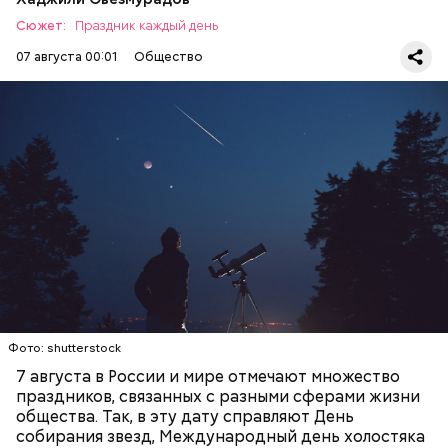
подчеркнула доктор.
Сюжет:
Праздник каждый день
07 августа 00:01
Общество
День собирания звезд учрежден в честь
метеорного потока Персеиды, который ежегодно
можно наблюдать в августе. Все любители
— Кабачки, порезанные кубиками, нужно легко
смотреть на звездопад 7 августа выезжают за
обжарить на сковороде. К ним добавляются зелень
город — в местность, где нет светового
петрушки, чеснок, соль и оливковое масло.
ЕДА
ПРАЗДНИКИ
ЗВЕЗДОПАД
загрязнения и где можно невооруженным глазом
Получается очень вкусно, — поделился рецептом
СЛАДОСТИ
АСТРОНОМИЯ
наблюдать за падающими звездами.
Копылов.
с сахарным диабетом;
лишним весом.
Фото: shutterstock
7 августа в России и мире отмечают множество
праздников, связанных с разными сферами жизни
общества. Так, в эту дату справляют День
собирания звезд, Международный день холостяка