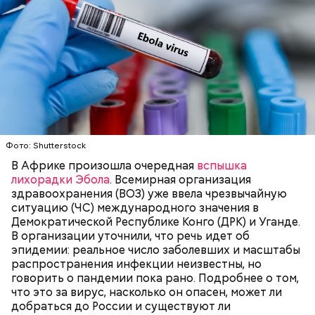
Готовим:
Необходимо очистить и нарезать чеснок
на тонкие слайсы и обжарить его на разогретой
сковороде с оливковым маслом до золотистого
цвета. Далее грудку нарезать на небольшие
кусочки и добавить к маслу с чесноком. После того
как курица поджарится, добавить в сковороду
кабачок, нарезанный треугольниками.
Фото: Shutterstock
В Африке произошла очередная
вспышка
лихорадки Эбола
. Всемирная организация
здравоохранения (ВОЗ) уже ввела чрезвычайную
ситуацию (ЧС) международного значения в
Демократической Республике Конго (ДРК) и Уганде.
В организации уточнили, что речь идет об
Кабачок — 1 шт.
эпидемии: реальное число заболевших и масштабы
Филе куриной грудки — 110 гр.
распространения инфекции неизвестны, но
Помидоры черри — 5 шт.
говорить о пандемии пока рано. Подробнее о том,
Базилик зеленый — 1 веточка.
что это за вирус, насколько он опасен, может ли
Оливковое масло — 15 мл.
добраться до России и существуют ли
Чеснок — 3 зубчика.