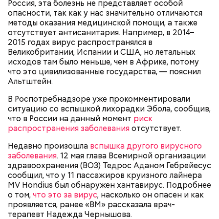
Россия, эта болезнь не представляет особой
Для заправки нужно мелко нарезать чеснок и
есть повреждения, то в таком случае даже
опасности, так как у нас значительно отличаются
смешать его с уксусом, оливковым маслом, сахаром
качественную тушенку брать не стоит. Она
методы оказания медицинской помощи, а также
и нарезанной веточкой тархуна.
непригодна для употребления и может стать
отсутствует антисанитария. Например, в 2014–
причиной развития ботулизма или других опасных
2015 годах вирус распространялся в
инфекций.
Великобритании, Испании и США, но летальных
исходов там было меньше, чем в Африке, потому
что это цивилизованные государства, — пояснил
Альтштейн.
В Роспотребнадзоре уже прокомментировали
ситуацию со вспышкой лихорадки Эбола, сообщив,
что в России на данный момент
риск
распространения заболевания
отсутствует.
— Бывает тушенка, в которой много сала и
добавок, — ее нежелательно есть. Если эта тушенка
Недавно произошла
вспышка другого вирусного
Диетолог Русакова рассказала,
— Затем достать подпекшийся до темного цвета
— просто мясо или даже домашнего
что должно быть в составе
заболевания
. 12 мая глава Всемирной организации
перец с углей и переложить его в пакет, чтобы
приготовления, то один-два раза в неделю она
крабовых палочек
здравоохранения (ВОЗ) Тедрос Аданом Гебрейесус
кожица стала мягкой. После необходимо снять эту
может присутствовать в рационе, — подчеркнула
сообщил, что у 11 пассажиров круизного лайнера
кожицу с овоща и нарезать. Далее готовые лук,
специалист.
MV Hondius был обнаружен хантавирус. Подробнее
баклажан и кабачок разрезать пополам, а помидор
о том,
что это за вирус
, насколько он опасен и как
— на крупные дольки, — рассказал собеседник
проявляется, ранее «ВМ» рассказала врач-
«ВМ».
терапевт Надежда Чернышова.