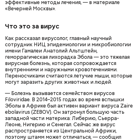
эффективные методы лечения, — в материале
Сметана — 1 ст. ложка.
«Вечерней Москвы».
Соль и перец — по вкусу.
Что это за вирус
Как рассказал вирусолог, главный научный
сотрудник НИЦ эпидемиологии и микробиологии
имени Гамалеи Анатолий Альтштейн,
геморрагическая лихорадка Эбола — это тяжелая
вирусная болезнь, которая сопровождается
внутренними и наружными кровотечениями.
Переносчиками считаются летучие мыши, которые
могут заразить других животных и людей.
— Болезнь вызывается семейством вирусов
Что понадобится:
Filoviridae. В 2014–2015 годах во время вспышки
Эболы в Африке был активен вариант вируса Zaire
ebolavirus (ZEBOV). Он затронул большую часть
западной части материка: Либерию, Сьерра-
Леоне, Нигерию и Сенегал. Сейчас же вирус
распространяется из Центральной Африки,
поэтому штамм может отличаться, — сообщил