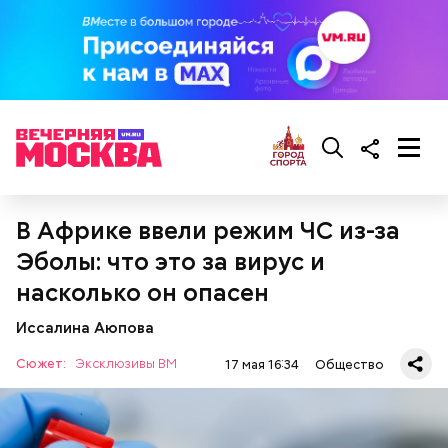
В Африке ввели режим ЧС из-за
— Посолить и поперчить по вкусу за пару минут до
Эболы: что это за вирус и
готовности, добавить листья базилика и
перемешать. Затем нарезать помидоры, отправить
насколько он опасен
их к овощам и через несколько минут снять с огня,
— посоветовал собеседник «ВМ».
Иссалина Аюпова
Сюжет:
Эксклюзивы ВМ
17 мая 16:34
Общество