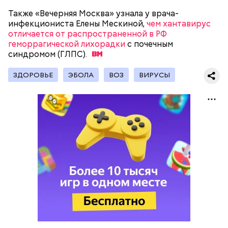
Также «Вечерняя Москва» узнала у врача-
инфекциониста Елены Мескиной,
чем хантавирус
отличается от распространенной в РФ
геморрагической лихорадки
с почечным
синдромом
(ГЛПС).
ЗДОРОВЬЕ
ЭБОЛА
ВОЗ
ВИРУСЫ
Готовим:
Нужно в течение 10 минут обжарить
перцы на мангале с раскаленными углями. Красный
Однако даже хорошую тушенку не стоит есть
лук нарезать кольцами и подпечь с двух сторон.
слишком часто, уверена Русакова.
Кабачок и баклажан нарезать крупными кольцами,
приправить солью и выложить на мангал к перцам.
— Тушенка — это мясные консервы. Естественно,