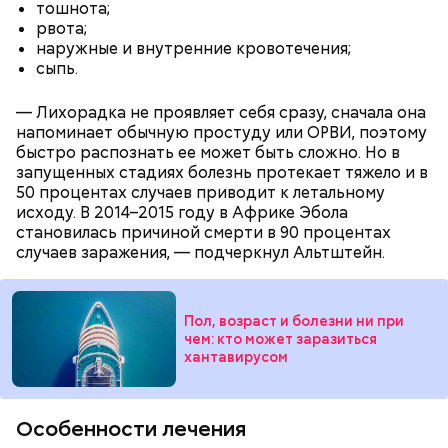
тошнота;
рвота;
наружные и внутренние кровотечения;
сыпь.
— Лихорадка не проявляет себя сразу, сначала она
напоминает обычную простуду или ОРВИ, поэтому
быстро распознать ее может быть сложно. Но в
запущенных стадиях болезнь протекает тяжело и в
Тонкости от шефа:
обжаривать перцы лучше в
50 процентах случаев приводит к летальному
самом начале, чтобы они успели стать мягкими.
исходу. В 2014–2015 году в Африке Эбола
становилась причиной смерти в 90 процентах
случаев заражения, — подчеркнул Альтштейн.
Молодежь нарекла сардины новым суперфудом.
Доступная и вкусная рыба богата полезными
нутриентами, а потому о ней все чаще снимают
Пол, возраст и болезни ни при
хвалебные ролики. В чем заключается
польза этой
чем: кто может заразиться
рыбы
, с чем можно ее сочетать и кому стоит есть ее
хантавирусом
с осторожностью, «Вечерняя Москва» узнала у
диетолога Елены Соломатиной.
Особенности лечения