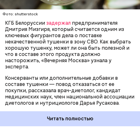
ЗДОРОВЬЕ
ВРАЧИ
ПРОДУКТЫ
Для заправки:
Фото: shutterstock
КГБ Белоруссии
задержал
предпринимателя
Дмитрия Мизгиря, который считается одним из
ключевых фигурантов дела о поставке
некачественной тушенки в зону СВО. Как выбрать
хорошую тушенку, может ли она быть полезной и
что в составе этого продукта должно
насторожить, «Вечерняя Москва» узнала у
эксперта.
Консерванты или дополнительные добавки в
составе тушенки — повод отказаться от ее
Кабачок — 1 шт.
покупки, рассказала врач-диетолог, кандидат
Желтый болгарский перец — 1 шт.
медицинских наук, член национальной ассоциации
Красный болгарский перец — 1 шт.
диетологов и нутрициологов Дарья Русакова.
Зеленый перец — 1 шт.
Красный лук — 1 шт.
Баклажан — 1 шт.
Читать полностью
Помидор — 2 шт.
Сыр адыгейский —200 гр.
Соль по вкусу.