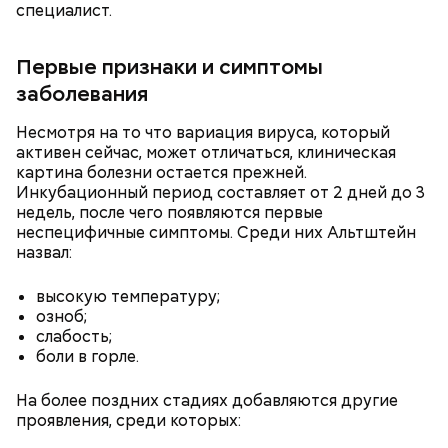
специалист.
Первые признаки и симптомы
заболевания
Несмотря на то что вариация вируса, который
активен сейчас, может отличаться, клиническая
картина болезни остается прежней.
Инкубационный период составляет от 2 дней до 3
недель, после чего появляются первые
неспецифичные симптомы. Среди них Альтштейн
Жареные кабачки с томатами и
назвал:
базиликом
высокую температуру;
озноб;
слабость;
боли в горле.
На более поздних стадиях добавляются другие
проявления, среди которых: