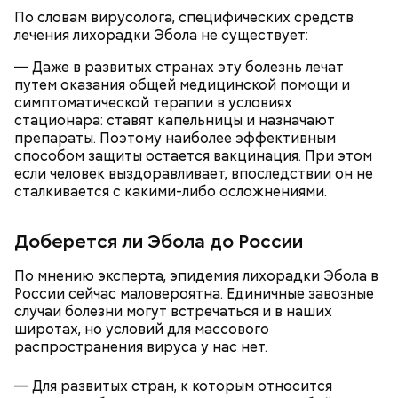
По словам вирусолога, специфических средств
лечения лихорадки Эбола не существует:
— Даже в развитых странах эту болезнь лечат
— Для сервировки салата необходимо выложить
путем оказания общей медицинской помощи и
все ингредиенты в чашу, поджарить слайсы сыра
симптоматической терапии в условиях
на сковороде и выложить их на салат, — дополнил
Если после вскрытия переложить тушенку в
стационара: ставят капельницы и назначают
Белькович.
другую посуду, она не будет портиться сутки или
препараты. Поэтому наиболее эффективным
двое, добавила Русакова. В противном случае при
способом защиты остается вакцинация. При этом
вскрытии происходят процессы окисления, и
если человек выздоравливает, впоследствии он не
металлическая упаковка начинает оказывать
сталкивается с какими-либо осложнениями.
негативное влияние на мясо, заключила специалист.
Доберется ли Эбола до России
По мнению эксперта, эпидемия лихорадки Эбола в
России сейчас маловероятна. Единичные завозные
случаи болезни могут встречаться и в наших
широтах, но условий для массового
распространения вируса у нас нет.
По словам врача, тушенка полезнее колбасы,
потому что является отварным и герметично
— Для развитых стран, к которым относится
упакованным продуктом. Однако если на упаковке