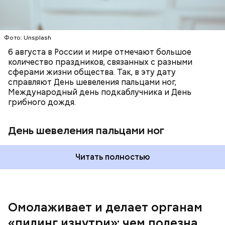
возникновения дефицитов микроэлементов, —
заверил специалист.
Фото: Shutterstock
Фото: Unsplash
6 августа в России и мире отмечают большое
количество праздников, связанных с разными
сферами жизни общества. Так, в эту дату
справляют День шевеления пальцами ног,
Международный день подкаблучника и День
Вред дыни
грибного дождя.
День шевеления пальцами ног
А врач-эндокринолог Алексей Калинчев рассказал,
что существует множество блюд, где используют
растение.
Читать полностью
кремний — укрепляет кости, зубы, волосы и
ногти и оказывает омолаживающее действие;
витамин С — работает как антиоксидант,
иммуномодулятор, помогает выработке
соединительной ткани, улучшает тургор кожи;
Омолаживает и делает органам
клетчатка — достаточно нежная и забирает
«пилинг изнутри»: чем полезна
излишки холестерина, сахара и соли тяжелых