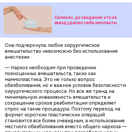
Силикон, до свидания: кто из
— Там может содержаться огромное количество
звезд удалил себе импланты
нитратов, которое вызовет головокружение,
гипоксию и ухудшение физического состояния, —
предостерегла Соломатина.
Она подчеркнула: любое хирургическое
вмешательство невозможно без использования
анестезии.
— Наркоз необходим при проведении
полноценных вмешательств, таких как
маммопластика. Это не только вопрос
обезболивания, но и важное условие безопасности
хирургического процесса. Но все же тренд на
минимальную инвазивность вмешательств и
сокращение сроков реабилитации определяет
спрос на такие процедуры. Поэтому переход на
формат коротких пластических операций
становится все более очевидным, а использование
беременным, кормящим женщинам;
местного обезболивания вместо общего наркоза —
людям с ослабленной иммунной системой;