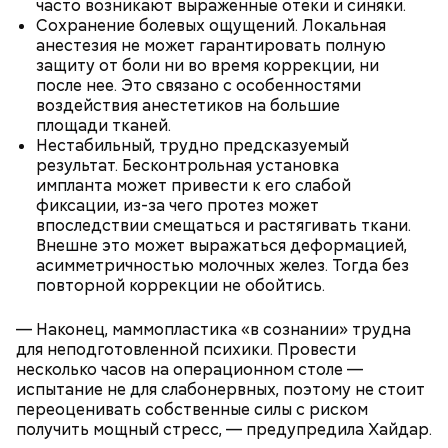
часто возникают выраженные отеки и синяки.
Сохранение болевых ощущений. Локальная
анестезия не может гарантировать полную
защиту от боли ни во время коррекции, ни
после нее. Это связано с особенностями
воздействия анестетиков на большие
площади тканей.
Нестабильный, трудно предсказуемый
результат. Бесконтрольная установка
Также не нужно есть дыню до корки, потому что
импланта может привести к его слабой
именно там скапливаются нитраты. И важно
фиксации, из-за чего протез может
тщательно ее мыть, чтобы не отравиться, добавила
впоследствии смещаться и растягивать ткани.
собеседница «ВМ».
Внешне это может выражаться деформацией,
асимметричностью молочных желез. Тогда без
повторной коррекции не обойтись.
— Наконец, маммопластика «в сознании» трудна
для неподготовленной психики. Провести
несколько часов на операционном столе —
испытание не для слабонервных, поэтому не стоит
переоценивать собственные силы с риском
получить мощный стресс, — предупредила Хайдар.