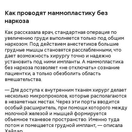
Как проводят маммопластику без
наркоза
Как рассказала врач, стандартная операция по
увеличению груди выполняется только под общим
наркозом. Под действием анестетиков большие
грудные мышцы становятся расслабленными, что
дает возможность хирургу точно и надежно
установить под ними импланты. А маммопластика
— Она должна приятно пахнуть. Если дыня не
без наркоза позволяет «не отключать» сознание
пахнет, значит, ее созревание ускорили или
пациентки, а только обезболить область
сорвали недозревшей. Она может быть мягкой, но
вмешательства.
будет безвкусной.
— Для доступа к внутренним тканям хирург делает
несколько микропроколов, которые располагаются
в незаметных местах. Через эти порты вводится
особый расширитель, при помощи которого между
молочной железой и мышцей формируется
объемное тканевое пространство. Именно туда
потом и помещается грудной имплант, — описала
Хайдар.