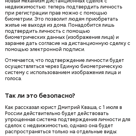
новый механизм дистанционных сделок с
ориентироваться на запах:
недвижимостью: теперь подтвердить личность
при регистрации прав можно с помощью
биометрии. Это позволит людям приобретать
жилье не выходя из дома. Понадобится лишь
подтвердить личность с помощью
биометрических данных (изображения лица) и
заранее дать согласие на дистанционную сделку с
помощью электронной подписи.
Отмечается, что подтверждение личности будет
осуществляться через Единую биометрическую
систему с использованием изображения лица и
голоса.
Так ли это безопасно?
Как рассказал юрист Дмитрий Кваша, с 1 июля в
России действительно будет действовать
Кабачки, тушеные с курицей
упрощенная система подтверждения личности для
Фото: Shutterstock
Эндокринолог Куликова
сделок с недвижимостью, однако она будет
Уберут отеки и улучшат зрение:
Как приготовить домашний
объяснила, в чем заключается
распространяться только на отдельные виды:
диетолог Соломатина рассказала
майонез: три простых рецепта
польза сезонных овощей и