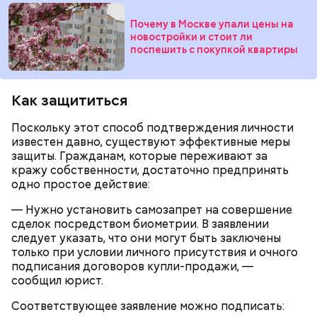
именно там скапливаются нитраты. И важно
тщательно ее мыть, чтобы не отравиться, добавила
Почему в Москве упали цены на
собеседница «ВМ».
новостройки и стоит ли
поспешить с покупкой квартиры
Как защититься
— Кабачки нужно натереть длинными слайсами
(это можно сделать на специальной терке),
Поскольку этот способ подтверждения личности
День малины со сливками отмечается в США в
похожими на спагетти, и уложить в противень.
известен давно, существуют эффективные меры
честь вкусового сочетания этой ягоды со сливками.
Дальше нужно добавить немного растительного
защиты. Гражданам, которые переживают за
В этот праздник люди едят не только малину со
масла, соль, а сверху бросить хаотично
кражу собственности, достаточно предпринять
сливками, но и другие десерты на основе этих
порезанную брынзу. Затем добавляются помидоры
одно простое действие:
двух ингредиентов. Их можно купить в магазине
черри или грунтовые, — рассказал шеф-повар.
или сделать самостоятельно вместе со своими
— Нужно установить самозапрет на совершение
родными и близкими.
сделок посредством биометрии. В заявлении
следует указать, что они могут быть заключены
— Там может содержаться огромное количество
только при условии личного присутствия и очного
нитратов, которое вызовет головокружение,
подписания договоров купли-продажи, —
гипоксию и ухудшение физического состояния, —
сообщил юрист.
предостерегла Соломатина.
Соответствующее заявление можно подписать: