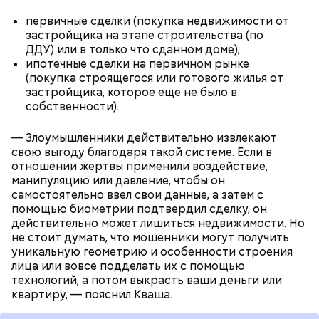
о пользе кабачков
фруктов
первичные сделки (покупка недвижимости от
застройщика на этапе строительства (по
ДДУ) или в только что сданном доме);
ипотечные сделки на первичном рынке
Как выбрать дыню
(покупка строящегося или готового жилья от
застройщика, которое еще не было в
собственности).
— Злоумышленники действительно извлекают
свою выгоду благодаря такой системе. Если в
отношении жертвы применили воздействие,
манипуляцию или давление, чтобы он
самостоятельно ввел свои данные, а затем с
помощью биометрии подтвердил сделку, он
Противень ставится в духовку, разогретую до 180–
действительно может лишиться недвижимости. Но
190 градусов. Спагетти из кабачка нужно запекать
не стоит думать, что мошенники могут получить
25–30 минут.
уникальную геометрию и особенности строения
лица или вовсе подделать их с помощью
технологий, а потом выкрасть ваши деньги или
квартиру, — пояснил Кваша.
Также не нужно есть дыню до корки, потому что