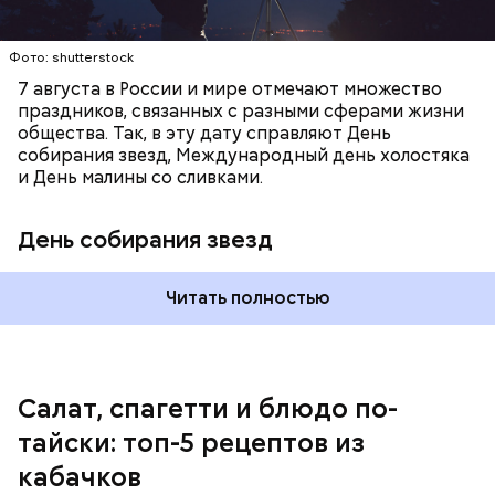
лишним весом.
Фото: shutterstock
7 августа в России и мире отмечают множество
праздников, связанных с разными сферами жизни
общества. Так, в эту дату справляют День
собирания звезд, Международный день холостяка
и День малины со сливками.
кабачок;
петрушка;
День собирания звезд
чеснок;
оливковое масло;
соль.
Читать полностью
Однако диетолог предупредила: не для всех дыня
Салат, спагетти и блюдо по-
может быть полезна. В первую очередь ее стоит
тайски: топ-5 рецептов из
есть с осторожностью людям:
кабачков