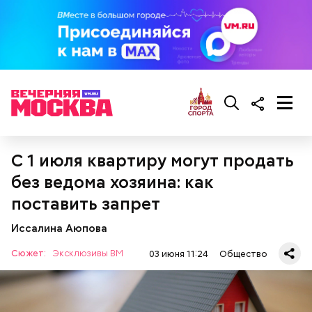
Кроме того, специалист не советует покупать
— Курица сначала обжаривается с небольшим
дыню с вмятиной или перележавшую в магазине
количеством масла и лука на сковороде. Затем ее
долгое время:
нужно отправить в глубокий противень. Сверху
кладем кабачки, нарезанные крупным кубиком, —
С 1 июля квартиру могут продать
порекомендовал собеседник «ВМ».
без ведома хозяина: как
поставить запрет
Иссалина Аюпова
Сюжет:
Эксклюзивы ВМ
03 июня 11:24
Общество