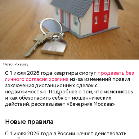
кабачок;
лук;
— Она должна приятно пахнуть. Если дыня не
растительное масло;
пахнет, значит, ее созревание ускорили или
соль, перец по вкусу;
сорвали недозревшей. Она может быть мягкой, но
свежий базилик;
будет безвкусной.
сливки жирностью 20 процентов.
Фото: Pixabay
С 1 июля 2026 года квартиры смогут
продавать без
личного согласия хозяина
из-за изменений правил
заключения дистанционных сделок с
недвижимостью. Подробнее о том, что изменилось
и как обезопасить себя от мошеннических
действий, рассказывает «Вечерняя Москва».
Новые правила
Ингредиенты:
С 1 июля 2026 года в России начнет действовать
При выборе дыни эксперт посоветовала