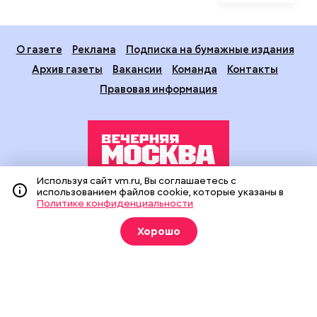
О газете
Реклама
Подписка на бумажные издания
Архив газеты
Вакансии
Команда
Контакты
Правовая информация
Используя сайт vm.ru, Вы соглашаетесь с
использованием файлов cookie, которые указаны в
Издание создано при финансовой поддержке Департамента
Политике конфиденциальности
средств массовой информации и рекламы города Москвы.
На сайте применяются рекомендательные технологии
Хорошо
(информационные технологии предоставления информации
на основе сбора, систематизации и анализа сведений,
относящихся к предпочтениям пользователей сети
«Интернет», находящихся на территории Российской
Федерации).
Сетевое издание "Вечерняя Москва" (18+) зарегистрировано
в Федеральной службе по надзору в сфере связи,