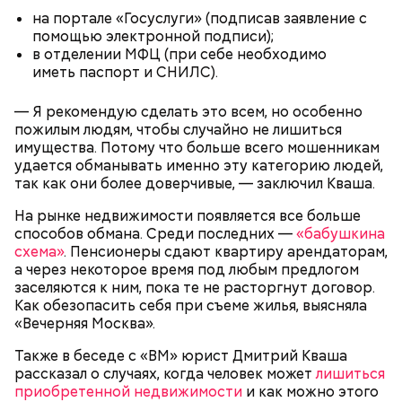
на портале «Госуслуги» (подписав заявление с
помощью электронной подписи);
кабачок;
в отделении МФЦ (при себе необходимо
брынза;
иметь паспорт и СНИЛС).
растительное масло;
помидоры черри либо грунтовые.
— Я рекомендую сделать это всем, но особенно
День малины со сливками
пожилым людям, чтобы случайно не лишиться
имущества. Потому что больше всего мошенникам
удается обманывать именно эту категорию людей,
так как они более доверчивые, — заключил Кваша.
На рынке недвижимости появляется все больше
беременным, кормящим женщинам;
способов обмана. Среди последних —
«бабушкина
людям с ослабленной иммунной системой;
схема»
. Пенсионеры сдают квартиру арендаторам,
пожилым;
а через некоторое время под любым предлогом
детям.
заселяются к ним, пока те не расторгнут договор.
Как обезопасить себя при съеме жилья, выясняла
«Вечерняя Москва».
Также в беседе с «ВМ» юрист Дмитрий Кваша
рассказал о случаях, когда человек может
лишиться
приобретенной недвижимости
и как можно этого