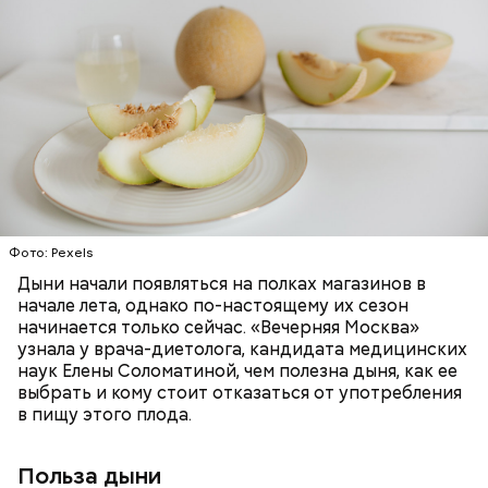
заболеваний;
Дыня содержит много структурированной
бета-каротин (провитамин А) — отвечает за
жидкости, поэтому организму не нужно тратить
поддержание иммунитета, зрения и
много энергии, чтобы ее усвоить, рассказала
необходим для обновления кожи. Дыня
доктор. Кроме того, этот плод богат витаминами и
«делает пилинг изнутри», обновляет
минералами. Так, в дыне содержатся:
слизистые оболочки органов. А еще именно
ЗДОРОВЬЕ
ПРАВИЛЬНОЕ ПИТАНИЕ
бета-каротин обеспечивает дыне желтый
ОВОЩИ
ЛЕТО
ФРУКТЫ
цвет;
лютеин и зеаксантин — эти каротиноиды
отлично поддерживают наше зрение;
калий — оказывает мочегонное действие,
Фото: Pexels
поддерживает сердечно-сосудистую
систему и предотвращает скачки давления;
Дыни начали появляться на полках магазинов в
магний — помогает калию и не дает сосудам
начале лета, однако по-настоящему их сезон
спазмироваться.
начинается только сейчас. «Вечерняя Москва»
узнала у врача-диетолога, кандидата медицинских
наук Елены Соломатиной, чем полезна дыня, как ее
выбрать и кому стоит отказаться от употребления
в пищу этого плода.
Польза дыни