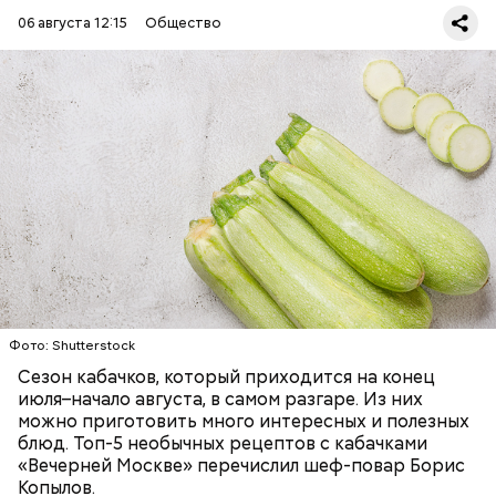
06 августа 12:15
Общество
Ингредиенты:
ЕДА
ОВОЩИ
РЕЦЕПТЫ
Фото: Shutterstock
Фото: Shutterstock
Сезон кабачков, который приходится на конец
июля–начало августа, в самом разгаре. Из них
можно приготовить много интересных и полезных
блюд. Топ-5 необычных рецептов с кабачками
Вред дыни
«Вечерней Москве» перечислил шеф-повар Борис
Копылов.