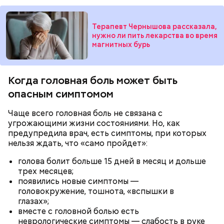
Терапевт Чернышова рассказала,
нужно ли пить лекарства во время
магнитных бурь
— Кабачки нужно натереть длинными слайсами
(это можно сделать на специальной терке),
День малины со сливками отмечается в США в
похожими на спагетти, и уложить в противень.
честь вкусового сочетания этой ягоды со сливками.
Когда головная боль может быть
Дальше нужно добавить немного растительного
В этот праздник люди едят не только малину со
масла, соль, а сверху бросить хаотично
опасным симптомом
сливками, но и другие десерты на основе этих
порезанную брынзу. Затем добавляются помидоры
двух ингредиентов. Их можно купить в магазине
черри или грунтовые, — рассказал шеф-повар.
Чаще всего головная боль не связана с
или сделать самостоятельно вместе со своими
угрожающими жизни состояниями. Но, как
родными и близкими.
предупредила врач, есть симптомы, при которых
нельзя ждать, что «само пройдет»:
— Там может содержаться огромное количество
нитратов, которое вызовет головокружение,
голова болит больше 15 дней в месяц и дольше
гипоксию и ухудшение физического состояния, —
трех месяцев;
предостерегла Соломатина.
появились новые симптомы —
головокружение, тошнота, «вспышки в
глазах»;
вместе с головной болью есть
неврологические симптомы — слабость в руке
кабачок;