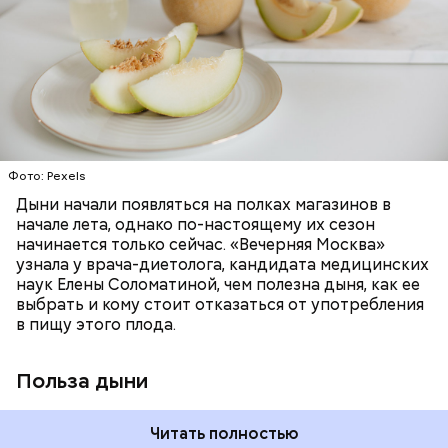
много энергии, чтобы ее усвоить, рассказала
необходим для обновления кожи. Дыня
доктор. Кроме того, этот плод богат витаминами и
«делает пилинг изнутри», обновляет
минералами. Так, в дыне содержатся:
слизистые оболочки органов. А еще именно
ЗДОРОВЬЕ
ПРАВИЛЬНОЕ ПИТАНИЕ
бета-каротин обеспечивает дыне желтый
ОВОЩИ
ЛЕТО
ФРУКТЫ
цвет;
лютеин и зеаксантин — эти каротиноиды
отлично поддерживают наше зрение;
калий — оказывает мочегонное действие,
Фото: Pexels
поддерживает сердечно-сосудистую
систему и предотвращает скачки давления;
Дыни начали появляться на полках магазинов в
магний — помогает калию и не дает сосудам
начале лета, однако по-настоящему их сезон
спазмироваться.
начинается только сейчас. «Вечерняя Москва»
узнала у врача-диетолога, кандидата медицинских
наук Елены Соломатиной, чем полезна дыня, как ее
выбрать и кому стоит отказаться от употребления
в пищу этого плода.
Польза дыни
Читать полностью