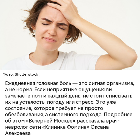
растительное масло;
пахнет, значит, ее созревание ускорили или
соль, перец по вкусу;
сорвали недозревшей. Она может быть мягкой, но
свежий базилик;
будет безвкусной.
сливки жирностью 20 процентов.
Фото: Shutterstock
Ежедневная головная боль — это сигнал организма,
а не норма. Если неприятные ощущения вы
замечаете почти каждый день, не стоит списывать
их на усталость, погоду или стресс. Это уже
состояние, которое требует не просто
обезболивания, а системного подхода. Подробнее
Ингредиенты:
При выборе дыни эксперт посоветовала
об этом «Вечерней Москве» рассказала врач-
ориентироваться на запах:
невролог сети «Клиника Фомина» Оксана
Алексеева.