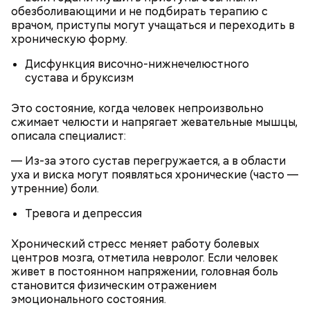
обезболивающими и не подбирать терапию с
Как выбрать дыню
врачом, приступы могут учащаться и переходить в
хроническую форму.
Дисфункция височно-нижнечелюстного
сустава и бруксизм
Это состояние, когда человек непроизвольно
сжимает челюсти и напрягает жевательные мышцы,
описала специалист:
— Из-за этого сустав перегружается, а в области
уха и виска могут появляться хронические (часто —
Противень ставится в духовку, разогретую до 180–
утренние) боли.
190 градусов. Спагетти из кабачка нужно запекать
25–30 минут.
Тревога и депрессия
Хронический стресс меняет работу болевых
центров мозга, отметила невролог. Если человек
Также не нужно есть дыню до корки, потому что
живет в постоянном напряжении, головная боль
именно там скапливаются нитраты. И важно
становится физическим отражением
тщательно ее мыть, чтобы не отравиться, добавила
эмоционального состояния.
собеседница «ВМ».