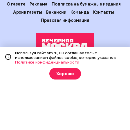
О газете
Реклама
Подписка на бумажные издания
Архив газеты
Вакансии
Команда
Контакты
Правовая информация
Используя сайт vm.ru, Вы соглашаетесь с
использованием файлов cookie, которые указаны в
Политике конфиденциальности
Издание создано при финансовой поддержке Департамента
средств массовой информации и рекламы города Москвы.
Хорошо
На сайте применяются рекомендательные технологии
(информационные технологии предоставления информации
на основе сбора, систематизации и анализа сведений,
относящихся к предпочтениям пользователей сети
«Интернет», находящихся на территории Российской
Федерации).
Сетевое издание "Вечерняя Москва" (18+) зарегистрировано
в Федеральной службе по надзору в сфере связи,
информационных технологий и массовых коммуникаций
(Роскомнадзор). Свидетельство о регистрации ЭЛ № ФС 77 -
90524 от 09.12.2025. Учредитель: АО "Редакция газеты