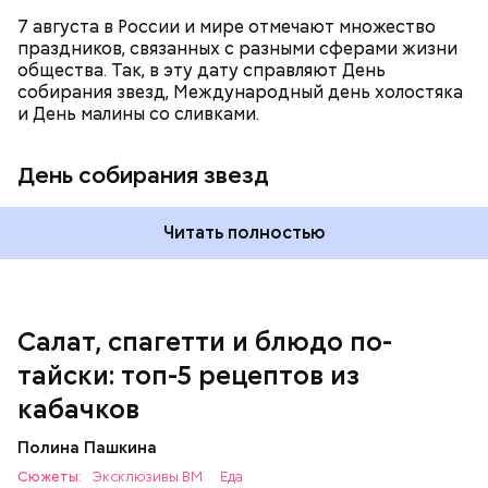
7 августа в России и мире отмечают множество
праздников, связанных с разными сферами жизни
общества. Так, в эту дату справляют День
собирания звезд, Международный день холостяка
и День малины со сливками.
кабачок;
петрушка;
День собирания звезд
чеснок;
оливковое масло;
соль.
Читать полностью
Однако диетолог предупредила: не для всех дыня
Салат, спагетти и блюдо по-
может быть полезна. В первую очередь ее стоит
тайски: топ-5 рецептов из
есть с осторожностью людям:
кабачков
Полина Пашкина
Сюжеты:
Эксклюзивы ВМ
Еда