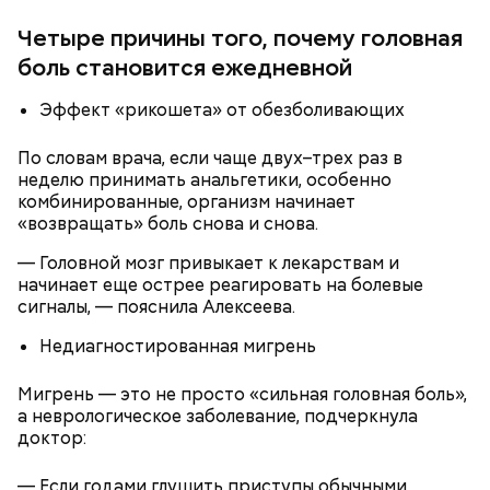
Четыре причины того, почему головная
боль становится ежедневной
Эффект «рикошета» от обезболивающих
По словам врача, если чаще двух–трех раз в
неделю принимать анальгетики, особенно
комбинированные, организм начинает
«возвращать» боль снова и снова.
— Головной мозг привыкает к лекарствам и
начинает еще острее реагировать на болевые
сигналы, — пояснила Алексеева.
Недиагностированная мигрень
Кабачки, тушеные с курицей
Фото: Shutterstock
Эндокринолог Куликова
Мигрень — это не просто «сильная головная боль»,
Уберут отеки и улучшат зрение:
Как приготовить домашний
объяснила, в чем заключается
а неврологическое заболевание, подчеркнула
диетолог Соломатина рассказала
майонез: три простых рецепта
польза сезонных овощей и
о пользе кабачков
доктор:
фруктов
— Если годами глушить приступы обычными