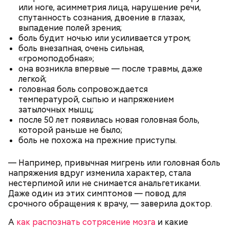
или ноге, асимметрия лица, нарушение речи,
брынза;
спутанность сознания, двоение в глазах,
растительное масло;
выпадение полей зрения;
помидоры черри либо грунтовые.
боль будит ночью или усиливается утром;
День малины со сливками
боль внезапная, очень сильная,
«громоподобная»;
она возникла впервые — после травмы, даже
легкой;
головная боль сопровождается
беременным, кормящим женщинам;
температурой, сыпью и напряжением
людям с ослабленной иммунной системой;
затылочных мышц;
пожилым;
после 50 лет появилась новая головная боль,
детям.
которой раньше не было;
боль не похожа на прежние приступы.
— Например, привычная мигрень или головная боль
напряжения вдруг изменила характер, стала
нестерпимой или не снимается анальгетиками.
Даже один из этих симптомов — повод для
срочного обращения к врачу, — заверила доктор.
В Международный день холостяка все мужчины
Ингредиенты:
без пары видятся со своими друзьями, устраивают
А
как распознать сотрясение мозга
и какие
вечеринки, играют в видеоигры и проводят время,