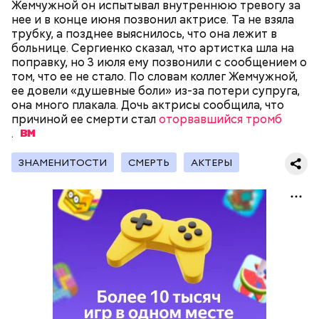
Жемчужной он испытывал внутреннюю тревогу за
нее и в конце июня позвонил актрисе. Та не взяла
трубку, а позднее выяснилось, что она лежит в
больнице. Сергиенко сказал, что артистка шла на
поправку, но 3 июля ему позвонили с сообщением о
том, что ее не стало. По словам коллег Жемчужной,
ее довели «душевные боли» из-за потери супруга,
День воздушных поцелуев отмечается с 1983 года.
она много плакала. Дочь актрисы сообщила, что
В некоторых молодежных заведениях европейских
причиной ее смерти стал
стран в этот праздник устраиваются
оторвавшийся тромб
.
тематические вечеринки и флешмобы. Кроме того,
отпраздновать эту дату можно, отправив
воздушный поцелуй близкому человеку через
ЗНАМЕНИТОСТИ
СМЕРТЬ
АКТЕРЫ
социальные сети и мессенджеры.
День «Счастье случается» был инициирован
Тайным обществом счастливых людей, чтобы
напомнить людям, что счастье на самом деле
кроется в мелочах. Отпраздновать этот день
можно, поделившись с другими людьми
счастливыми моментами из своей жизни.