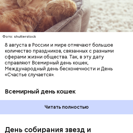
КОШКИ
ПСИХОЛОГИЯ
вечеринки, играют в видеоигры и проводят время,
специальные парки для выгуливания котов,
наслаждаясь свободой и независимостью, пока
кошачьи магазины и другие заведения.
это возможно, ведь может быть и так, что через год
они уже не будут холостяками.
Фото: shutterstock
8 августа в России и мире отмечают большое
количество праздников, связанных с разными
сферами жизни общества. Так, в эту дату
справляют Всемирный день кошек,
Международный день бесконечности и День
«Счастье случается».
Всемирный день кошек
Читать полностью
Международный день холостяка
День собирания звезд и