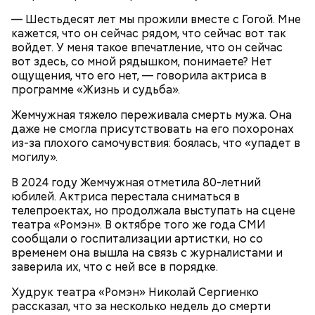
традиции, когда девушки надевали белые платья и
— Шестьдесят лет мы прожили вместе с Гогой. Мне
водили хороводы в виноградниках, а юноши
кажется, что он сейчас рядом, что сейчас вот так
искали себе невест.
войдет. У меня такое впечатление, что он сейчас
вот здесь, со мной рядышком, понимаете? Нет
ощущения, что его нет, — говорила актриса в
программе «Жизнь и судьба».
Жемчужная тяжело переживала смерть мужа. Она
даже не смогла присутствовать на его похоронах
из-за плохого самочувствия: боялась, что «упадет в
могилу».
В 2024 году Жемчужная отметила 80-летний
юбилей. Актриса перестала сниматься в
Праздник любви
телепроектах, но продолжала выступать на сцене
театра «Ромэн». В октябре того же года СМИ
сообщали о госпитализации артистки, но со
временем она вышла на связь с журналистами и
заверила их, что с ней все в порядке.
Худрук театра «Ромэн» Николай Сергиенко
рассказал, что за несколько недель до смерти