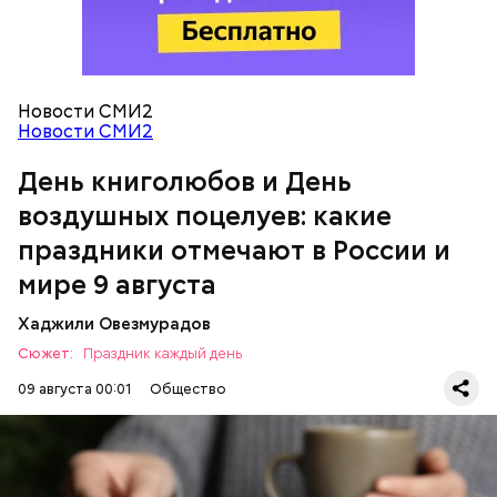
День воздушных поцелуев
Новости СМИ2
Новости СМИ2
День книголюбов и День
воздушных поцелуев: какие
праздники отмечают в России и
мире 9 августа
День «Счастье случается»
Хаджили Овезмурадов
Сюжет:
Праздник каждый день
09 августа 00:01
Общество
В День книголюбов проходят книжные ярмарки,
выставки и распродажи. В библиотеках
организуются поэтические вечера и групповые