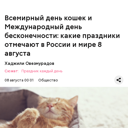
Всемирный день кошек и
Международный день бесконечности
Международный день
День малины со сливками
бесконечности: какие праздники
отмечают в России и мире 8
августа
Хаджили Овезмурадов
Сюжет:
Праздник каждый день
08 августа 00:01
Общество
Инициатором Всемирного дня кошек в 2002 году
стал международный фонд Animal Welfare. В этот
праздник котам демонстрируют свою любовь и
почитание. Можно купить своему питомцу его
В Международный день холостяка все мужчины
любимое лакомство или новую игрушку. В
ПРАЗДНИКИ
ЖИВОТНЫЕ
МАТЕМАТИКА
без пары видятся со своими друзьями, устраивают
некоторых странах в эту дату открываются