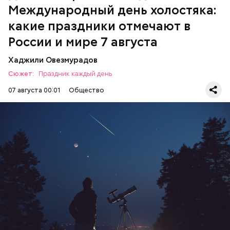
Международный день холостяка:
какие праздники отмечают в
России и мире 7 августа
Хаджили Овезмурадов
Сюжет:
Праздник каждый день
07 августа 00:01
Общество
День собирания звезд учрежден в честь
метеорного потока Персеиды, который ежегодно
можно наблюдать в августе. Все любители
смотреть на звездопад 7 августа выезжают за
город — в местность, где нет светового
ЕДА
ПРАЗДНИКИ
ЗВЕЗДОПАД
загрязнения и где можно невооруженным глазом
СЛАДОСТИ
АСТРОНОМИЯ
наблюдать за падающими звездами.