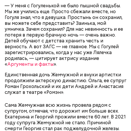
— У меня с Гогуленькой не было пышной свадьбы.
Мы же учились еще. Просто сбежали вместе, но
Гогуля знал, что я девушка. Простынь он сохранил,
вы можете себе представить? Заинька, мой
умничка. Зачем сохранил? Для нас невинность и ее
потеря в первую брачную ночь — очень важно.
Детей обучают с детства хранить честь и
верность. А вот ЗАГС — не главное. Мы с Гогулей
зарегистрировались, когда у нас уже Лялечка
родилась, — цитирует актрису издание
«
Аргументы и факты
».
Единственная дочь Жемчужной и внуки артистки
продолжили актерскую династию. Ольга, ее супруг
Роман Грохольский и их дети Андрей и Анастасия
служат в театре «Ромэн».
Праздник любви, или Ту бе-Ав, отмечается в
Израиле как местный аналог Дня святого
Сама Жемчужная всю жизнь провела рядом с
Валентина. Влюбленные в этот день делают друг
супругом, отмечая, что дорожит им больше всех.
другу сюрпризы, дарят цветы и подарки,
Екатерина и Георгий прожили вместе 60 лет. В 2021
устраивают свидания и признаются в своих
году супруга Жемчужной не стало. Причиной
чувствах. Праздник уходит корнями в далекое
смерти Георгия стал рак поджелудочной железы.
прошлое — во времена существования еврейской