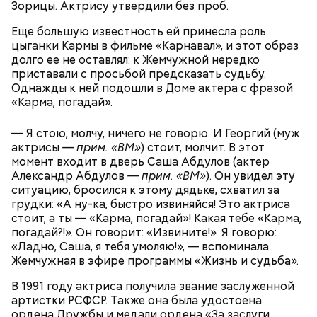
Зорицы. Актрису утвердили без проб.
Еще большую известность ей принесла роль
цыганки Кармы в фильме «Карнавал», и этот образ
долго ее не оставлял: к Жемчужной нередко
приставали с просьбой предсказать судьбу.
Однажды к ней подошли в Доме актера с фразой
«Карма, погадай».
— Я стою, молчу, ничего не говорю. И Георгий (муж
актрисы
— прим. «ВМ»
) стоит, молчит. В этот
момент входит в дверь Саша Абдулов (актер
Александр Абдулов
— прим. «ВМ»
). Он увидел эту
ситуацию, бросился к этому дядьке, схватил за
грудки: «А ну-ка, быстро извиняйся! Это актриса
стоит, а ты — «Карма, погадай»! Какая тебе «Карма,
погадай?!». Он говорит: «Извините!». Я говорю:
«Ладно, Саша, я тебя умоляю!», — вспоминала
Жемчужная в эфире программы «Жизнь и судьба».
В 1991 году актриса получила звание заслуженной
артистки РСФСР. Также она была удостоена
ордена Дружбы и медали ордена «За заслуги