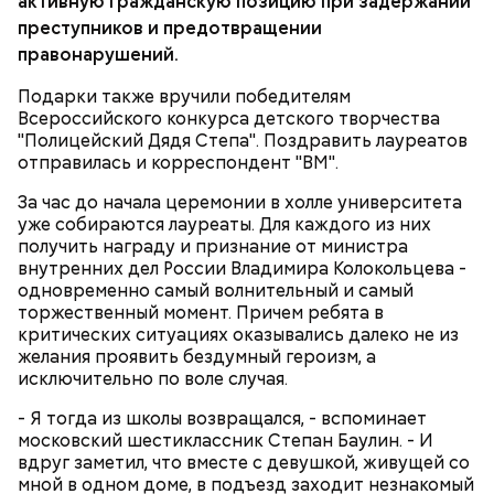
активную гражданскую позицию при задержании
и лечо: топ-8 проверенных
преступников и предотвращении
рецептов закруток на зиму
правонарушений.
Подарки также вручили победителям
Святой Николай Чудотворец считается
Всероссийского конкурса детского творчества
покровителем путешествующих, а также
"Полицейский Дядя Степа". Поздравить лауреатов
оберегает детей и подростков. Многие мамы
отправилась и корреспондент "ВМ".
Кабачки очистить от кожицы. Нарезать
провожают своих чад на прогулку, прося святого
кружочками или дольками, предварительно удалив
За час до начала церемонии в холле университета
Николая присмотреть за ними, сберечь от разных
сердцевину. Нарезанные кабачки обвалять в муке и
уже собираются лауреаты. Для каждого из них
уличных происшествий. Кроме того, святому
обжарить в масле (половина нормы). Зеленый лук
получить награду и признание от министра
Николаю молятся о вразумлении своих детей,
нашинковать, слегка спас-серовать в оставшемся
внутренних дел России Владимира Колокольцева -
попавших в плохую компанию, и хуже того —
масле и добавить к нему нашинкованные листья
одновременно самый волнительный и самый
пристрастившихся к наркотикам. Молятся
шпината, салата, зелень петрушки, помидоры,
торжественный момент. Причем ребята в
святителю Николаю о благополучном замужестве
нарезанные небольшими дольками, и все тушить 10
критических ситуациях оказывались далеко не из
дочерей.
минут. Листья шпината или салата можно заменить
желания проявить бездумный героизм, а
ботвой свеклы. Полученный соус заправить солью,
исключительно по воле случая.
уксусом, сахаром. Подать кабачки в холодном
виде, посыпать их рубленым укропом.
- Я тогда из школы возвращался, - вспоминает
московский шестиклассник Степан Баулин. - И
На Руси святителя Николая издавна считали
500 г помидоров;
вдруг заметил, что вместе с девушкой, живущей со
покровителем моряков, купцов и детей. Ему
150 г шпината;
мной в одном доме, в подъезд заходит незнакомый