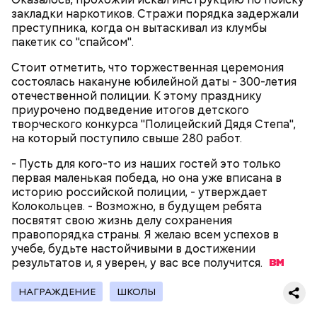
закладки наркотиков. Стражи порядка задержали
преступника, когда он вытаскивал из клумбы
пакетик со "спайсом".
2-3 картофелины,
Стоит отметить, что торжественная церемония
1 некрупное яблоко,
состоялась накануне юбилейной даты - 300-летия
1 некрупный помидор,
А еще, удержав меч палача, святой Николай спас от
отечественной полиции. К этому празднику
2 корня сельдерея,
смерти трех мужей, невинно осужденных
приурочено подведение итогов детского
салатная заправка.
корыстолюбивым градоначальником.
творческого конкурса "Полицейский Дядя Степа",
на который поступило свыше 280 работ.
- Пусть для кого-то из наших гостей это только
первая маленькая победа, но она уже вписана в
историю российской полиции, - утверждает
Колокольцев. - Возможно, в будущем ребята
посвятят свою жизнь делу сохранения
правопорядка страны. Я желаю всем успехов в
учебе, будьте настойчивыми в достижении
результатов и, я уверен, у вас все
получится.
НАГРАЖДЕНИЕ
ШКОЛЫ