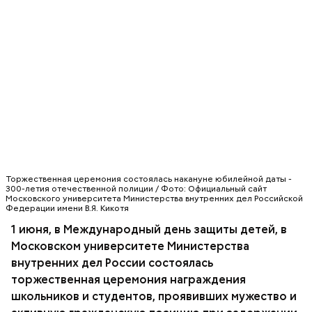
Грибной суп с фасолью
Молитва Николаю чудотворцу
Торжественная церемония состоялась накануне юбилейной даты -
300-летия отечественной полиции / Фото: Официальный сайт
Московского университета Министерства внутренних дел Российской
Федерации имени В.Я. Кикотя
1 июня, в Международный день защиты детей, в
Множество людей совершают паломнические
Московском университете Министерства
поездки, чтобы поклониться мощам Святителя
внутренних дел России состоялась
Николая, которые находятся в Италии. 19 декабря
отмечается Никола Зимний, а 22 мая Никола вешний
торжественная церемония награждения
Первые блюда
или летний. Этот день установлен в память об
школьников и студентов, проявивших мужество и
обретении его мощей.
Томаты «Без заморочек», аджика