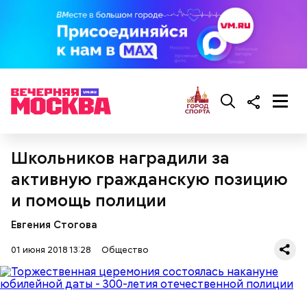
300-400 г шампиньонов или других свежих
грибов;
О, всесвятый Николае, угодниче преизрядный
3 ст. ложки фасоли;
Господень, теплый наш заступниче, и везде в
по 1 моркови и репчатой луковице;
скорбех скорый помощниче!
3 ст. ложки растительного масла;
зелень, черный молотый перец и соль по вкусу.
Школьников наградили за
активную гражданскую позицию
и помощь полиции
Евгения Стогова
01 июня 2018 13:28
Общество