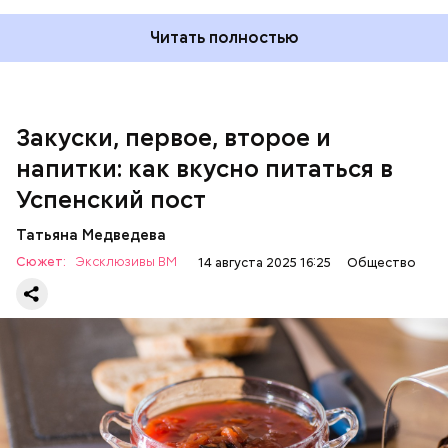
300 г моркови;
200 г шпината;
Читать полностью
100 г салата лиственного;
200 г репчатого лука;
100 г муки;
100 г растительного масла;
зелень петрушки и укропа.
Закуски, первое, второе и
напитки: как вкусно питаться в
Успенский пост
Татьяна Медведева
Сюжет:
Эксклюзивы ВМ
14 августа 2025 16:25
Общество
Баклажаны с овощами