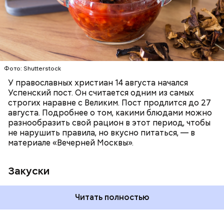
ПРАВОСЛАВИЕ
ЕДА
РЕЦЕПТЫ
Читайте также:
Синоптик предупредил о переносе
купального сезона в Москве и Подмосковье
Фото: Shutterstock
У православных христиан 14 августа начался
Успенский пост. Он считается одним из самых
строгих наравне с Великим. Пост продлится до 27
августа. Подробнее о том, какими блюдами можно
разнообразить свой рацион в этот период, чтобы
не нарушить правила, но вкусно питаться, — в
материале «Вечерней Москвы».
Закуски
Читать полностью
По словам Вильфанда, с середины следующей
недели Черное море начнет активнее