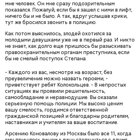
молились и земледельцы — о хорошей погоде, о
50 г лиственного салата;
мне человек. Он мне сразу подозрительным
добром урожае. Была поговорка: «Кто Николая
зелень петрушки, укропа;
показался. Пожалуй, если бы я зашел с ними в лифт,
любит, кто Николаю служит, тому святой Николай
1/2 стакана растительного масла;
ничего бы и не было. А так, вдруг услышав крики,
во всякий час помогает».
100 г муки;
тут же бросился звонить в полицию.
уксус по вкусу;
Как потом выяснилось, злодей охотился за
30 г сахара.
молодыми девушками уже не в первый раз. И никто
не знает, как долго еще пришлось бы разыскивать
правоохранительным органам преступника, если
бы не смелый поступок Степана.
- Каждого из вас, несмотря на возраст, без
преувеличения можно назвать героями, -
Святитель Николай дожил до глубокой старости и
приветствует ребят Колокольцев. - В непростых
скончался в середине IV века. По церковному
ситуациях вы проявили решительность,
преданию, мощи святого сохранились нетленными
самообладание и неравнодушие. Вы оказали
и источали чудесное миро, от которого исцелилось
серьезную помощь полиции. Мы высоко ценим
множество людей. В 1087 году мощи Николая
вашу смелость, гордимся ответственной
Угодника были перенесены в итальянский город
гражданской позицией и благодарны родителям,
Бар (Бари), где находятся и поныне.
Кабачки в овощном соусе
наставникам и учителям за ваше воспитание.
Арсению Коновалову из Москвы было все 11, когда
ему пришлось лицом к лицу столкнуться с двумя