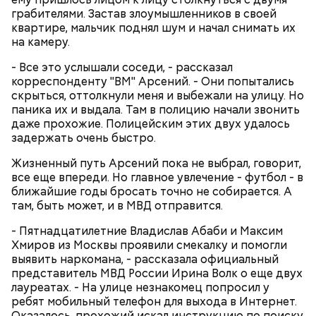
грабителями. Застав злоумышленников в своей
квартире, мальчик поднял шум и начал снимать их
на камеру.
- Все это услышали соседи, - рассказал
корреспонденту "ВМ" Арсений. - Они попытались
скрыться, оттолкнули меня и выбежали на улицу. Но
паника их и выдала. Там в полицию начали звонить
даже прохожие. Полицейским этих двух удалось
задержать очень быстро.
Очищенный сырой салатный сельдерей
За свою земную жизнь он совершил множество
нашинковать соломкой. Яблоки очистить от
добрых дел во славу Божию.
Жизненный путь Арсений пока не выбрал, говорит,
кожицы и семян, нарезать ломтиками. Так же
все еще впереди. Но главное увлечение - футбол - в
нарезать вареный картофель. Продукты
ближайшие годы бросать точно не собирается. А
перемешать, полить салатной заправкой, выложить
там, быть может, и в МВД отправится.
в салатник горкой и украсить веточками
сельдерея, кусочками свежих помидоров и
- Пятнадцатилетние Владислав Абаби и Максим
ломтиками яблок.
Хмиров из Москвы проявили смекалку и помогли
выявить наркомана, - рассказала официальный
представитель МВД России Ирина Волк о еще двух
лауреатах. - На улице незнакомец попросил у
ребят мобильный телефон для выхода в Интернет.
Оказалось, прохожий искал инструкцию по поиску