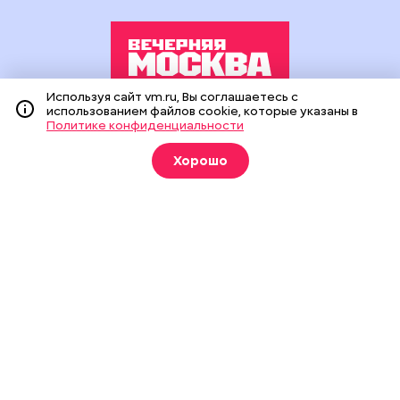
Используя сайт vm.ru, Вы соглашаетесь с
использованием файлов cookie, которые указаны в
Издание создано при финансовой поддержке Департамента
Политике конфиденциальности
средств массовой информации и рекламы города Москвы.
На сайте применяются рекомендательные технологии
Хорошо
(информационные технологии предоставления информации
на основе сбора, систематизации и анализа сведений,
относящихся к предпочтениям пользователей сети
«Интернет», находящихся на территории Российской
Федерации).
Сетевое издание "Вечерняя Москва" (18+) зарегистрировано
в Федеральной службе по надзору в сфере связи,
информационных технологий и массовых коммуникаций
(Роскомнадзор). Свидетельство о регистрации ЭЛ № ФС 77 -
90524 от 09.12.2025. Учредитель: АО "Редакция газеты
"Вечерняя Москва". Главный редактор
vm.ru
: Александр
Геннадьевич Глуходедов. Адрес редакции: 127015, г.Москва,
Бумажный пр-д, д. 14, стр. 2. Телефон:
+7(499)557-04-24
. Адрес
эл.почты:
edit@vm.ru
. Почта для связи с редакцией сайта:
news@vm.ru
.