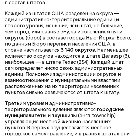
в состав штатов.
Каждый из штатов США разделен на округа —
административно-территориальные единицы
второго уровня, меньшие, чем штат, но большие,
2-3 картофелины,
чем город, или равные ему, за исключением пяти
1 некрупное яблоко,
округов (боро) в составе города Нью-Йорка. Всего,
1 некрупный помидор,
по данным Бюро переписи населения США, в
2 корня сельдерея,
стране насчитывается
3 140 округов
. Наименьшее
салатная заправка.
количество округов находится в штате Делавэр (3),
наибольшее — в штате Техас (254). Каждый штат
сам определяет число своих административных
единиц. Полномочия администрации округов и
взаимоотношения с муниципальными властями
расположенных на их территории населённых
пунктов сильно различаются от штата к штату.
Третьим уровнем административно-
территориального деления являются
городские
муниципалитеты
и
тауншипы
(англ. township),
управляющие местной жизнью населённых
пунктов. В первых осуществляется местное
городское самоуправление, и в разных штатах они