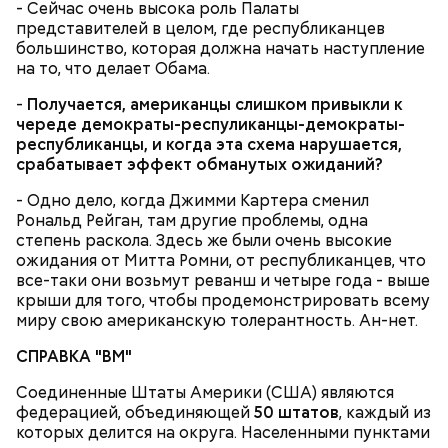
- Сейчас очень высока роль Палаты
150 г шпината;
представителей в целом, где республиканцев
50 г лиственного салата;
большинство, которая должна начать наступление
зелень петрушки, укропа;
на то, что делает Обама.
1/2 стакана растительного масла;
100 г муки;
-
Получается, американцы слишком привыкли к
уксус по вкусу;
череде демократы-респуликанцы-демократы-
30 г сахара.
республиканцы, и когда эта схема нарушается,
срабатывает эффект обманутых ожиданий?
- Одно дело, когда Джимми Картера сменил
Рональд Рейган, там другие проблемы, одна
степень раскола. Здесь же были очень высокие
ожидания от Митта Ромни, от республиканцев, что
все-таки они возьмут реванш и четыре года - выше
крыши для того, чтобы продемонстрировать всему
миру свою американскую толерантность. Ан-нет.
СПРАВКА "ВМ"
Соединенные Штаты Америки (США) являются
Кабачки в овощном соусе
федерацией, объединяющей
50 штатов
, каждый из
которых делится на округа. Населенными пунктами