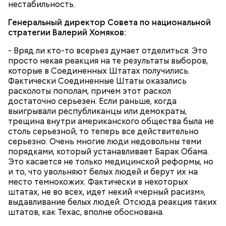
нестабильность.
Грибной суп с фасолью
Генеральный директор Совета по национальной
стратегии Валерий Хомяков:
- Вряд ли кто-то всерьез думает отделиться. Это
просто некая реакция на те результаты выборов,
которые в Соединенных Штатах получились.
Фактически Соединенные Штаты оказались
расколоты пополам, причем этот раскол
достаточно серьезен. Если раньше, когда
выигрывали республиканцы или демократы,
трещина внутри американского общества была не
столь серьезной, то теперь все действительно
серьезно. Очень многие люди недовольны теми
порядками, который устанавливает Барак Обама.
Это касается не только медицинской реформы, но
и то, что увольняют белых людей и берут их на
место темнокожих. Фактически в некоторых
штатах, не во всех, идет некий «черный расизм»,
выдавливание белых людей. Отсюда реакция таких
штатов, как Техас, вполне обоснована.
Первые блюда