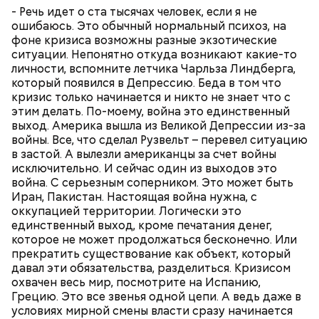
- Речь идет о ста тысячах человек, если я не
ошибаюсь. Это обычный нормальный психоз, на
фоне кризиса возможны разные экзотические
300-400 г шампиньонов или других свежих
ситуации. Непонятно откуда возникают какие-то
грибов;
личности, вспомните летчика Чарльза Линдберга,
3 ст. ложки фасоли;
который появился в Депрессию. Беда в том что
по 1 моркови и репчатой луковице;
кризис только начинается и никто не знает что с
3 ст. ложки растительного масла;
этим делать. По-моему, война это единственный
зелень, черный молотый перец и соль по вкусу.
выход. Америка вышла из Великой Депрессии из-за
войны. Все, что сделал Рузвельт – перевел ситуацию
в застой. А вылезли американцы за счет войны
исключительно. И сейчас один из выходов это
война. С серьезным соперником. Это может быть
Иран, Пакистан. Настоящая война нужна, с
оккупацией территории. Логически это
единственный выход, кроме печатания денег,
которое не может продолжаться бесконечно. Или
прекратить существование как объект, который
давал эти обязательства, разделиться. Кризисом
охвачен весь мир, посмотрите на Испанию,
Грецию. Это все звенья одной цепи. А ведь даже в
условиях мирной смены власти сразу начинается