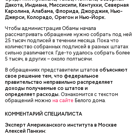
Дакота, Индиана, Миссисипи, Кентукки, Северная
Каролина, Алабама, Флорида, Джорджия, Нью-
Джерси, Колорадо, Орегон и Нью-Йорк.
Чтобы администрация Обамы начала
рассматривать обращение нужно собрать под ней
25 тысяч подписей в течении месяца. Пока что
количество собранных подписей в разных штатах
сильно различается. Где-то удалось собрать более
5 тысяч, в других – около полтысячи.
Фасоль замочить на ночь, затем промыть, опустить
В обращениях представители штатов
объясняют
в кипяток, варить 5-6 минут, настоять 40-60 минут.
свое решение тем, что федеральное
Морковь натереть на терке, лук и грибы порубить.
правительство неправильно распределяет
Воду с фасолью довести до кипения, опустить в
доходы
получаемые со штатов
и
нее грибы, морковь и лук, посолить по вкусу,
определяет
расходы
.
Ознакомится с текстом
варить 6-8 минут. Настоять 20-30 минут. При
обращений можно
на сайте
Белого дома.
подаче на стол заправить суп растительным
маслом, посыпать зеленью укропа и петрушки и
черным молотым перцем.
КОММЕНТАРИЙ СПЕЦИАЛИСТА
Эксперт Американского института в Москве
Алексей Панкин: