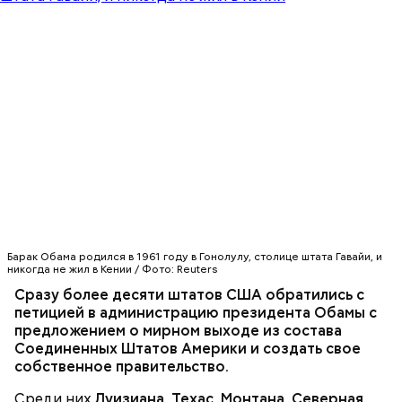
плиты. Разлить по тарелкам и посыпать
1 петрушка;
мелкорубленой зеленью укропа и петрушки.
1/4 репы;
2 головки лука;
6-8 картофелин;
1/2 кочана капусты;
2 помидора;
4 ст. ложки растительного масла;
соль, зелень укропа и петрушки, лавровый лист
по вкусу.
Барак Обама родился в 1961 году в Гонолулу, столице штата Гавайи, и
никогда не жил в Кении / Фото: Reuters
Сразу более десяти штатов США обратились с
петицией в администрацию президента Обамы с
предложением о мирном выходе из состава
Соединенных Штатов Америки и создать свое
Суп крестьянский
собственное правительство.
Среди них
Луизиана, Техас, Монтана, Северная