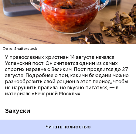
ПРАВОСЛАВИЕ
ЕДА
РЕЦЕПТЫ
Читайте также:
Синоптик предупредил о переносе
Фото: Shutterstock
купального сезона в Москве и Подмосковье
У православных христиан 14 августа начался
Успенский пост. Он считается одним из самых
строгих наравне с Великим. Пост продлится до 27
августа. Подробнее о том, какими блюдами можно
разнообразить свой рацион в этот период, чтобы
не нарушить правила, но вкусно питаться, — в
материале «Вечерней Москвы».
Закуски
Читать полностью