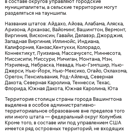
в составе округов управляют городские
муниципалитеты, а сельские территории могут
разделяться на тауншипы.
Названия штатов: Айдахо, Айова, Алабама, Аляска,
Аризона, Арканзас, Вайоминг, Вашингтон, Вермонт,
Виргиния, Висконсин, Гавайи, Делавэр, Джорджия,
Западная Виргиния, Иллинойс, Индиана,
Калифорния, Канзас,Кентукки, Колорадо,
Коннектикут, Луизиана, Массачусетс, Миннесота,
Миссисипи, Миссури, Мичиган, Монтана, Мэн,
Мэриленд, Небраска, Невада, Нью-Гэмпшир, Нью-
Очищенный сырой салатный сельдерей
Джерси, Нью-Йорк, Нью-Мексико, Огайо, Оклахома,
нашинковать соломкой. Яблоки очистить от
Орегон, Пенсильвания, Род-Айленд, Северная
кожицы и семян, нарезать ломтиками. Так же
Дакота, Северная Каролина, Теннесси, Техас,
нарезать вареный картофель. Продукты
Флорида, Южная Дакота, Южная Каролина, Юта
перемешать, полить салатной заправкой, выложить
в салатник горкой и украсить веточками
Территория столицы страны города Вашингтона
сельдерея, кусочками свежих помидоров и
выделена в особое административно-
ломтиками яблок.
территориальное образование вне пределов того
или иного штата — федеральный округ Колумбия.
Кроме того, в составе или под управлением США
имеется ряд островных территорий, не входящих