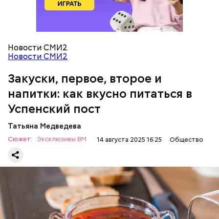
600 г помидоров;
300 г моркови;
200 г шпината;
100 г салата лиственного;
200 г репчатого лука;
Новости СМИ2
100 г муки;
Новости СМИ2
100 г растительного масла;
зелень петрушки и укропа.
Закуски, первое, второе и
напитки: как вкусно питаться в
Успенский пост
Татьяна Медведева
Сюжет:
Эксклюзивы ВМ
14 августа 2025 16:25
Общество
Баклажаны с овощами