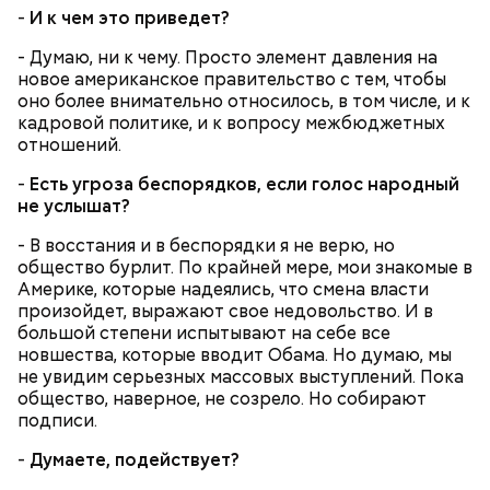
-
И к чем это приведет?
Томаты «Без заморочек», аджика
и лечо: топ-8 проверенных
- Думаю, ни к чему. Просто элемент давления на
рецептов закруток на зиму
новое американское правительство с тем, чтобы
оно более внимательно относилось, в том числе, и к
кадровой политике, и к вопросу межбюджетных
отношений.
-
Есть угроза беспорядков, если голос народный
Кабачки очистить от кожицы. Нарезать
не услышат?
кружочками или дольками, предварительно удалив
сердцевину. Нарезанные кабачки обвалять в муке и
- В восстания и в беспорядки я не верю, но
обжарить в масле (половина нормы). Зеленый лук
общество бурлит. По крайней мере, мои знакомые в
нашинковать, слегка спас-серовать в оставшемся
Америке, которые надеялись, что смена власти
масле и добавить к нему нашинкованные листья
произойдет, выражают свое недовольство. И в
шпината, салата, зелень петрушки, помидоры,
большой степени испытывают на себе все
нарезанные небольшими дольками, и все тушить 10
новшества, которые вводит Обама. Но думаю, мы
минут. Листья шпината или салата можно заменить
не увидим серьезных массовых выступлений. Пока
ботвой свеклы. Полученный соус заправить солью,
общество, наверное, не созрело. Но собирают
уксусом, сахаром. Подать кабачки в холодном
подписи.
виде, посыпать их рубленым укропом.
-
Думаете, подействует?
500 г помидоров;