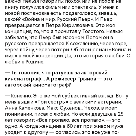
важно! Нельзя говорить: похож или не похож на
книгу получился фильм или спектакль. У меня к
На Руси святителя Николая издавна считали
500 г помидоров;
новой постановке есть подзаголовок, знаешь,
покровителем моряков, купцов и детей. Ему
150 г шпината;
какой? «Война и мир. Русский Пьер». И Пьер
молились и земледельцы — о хорошей погоде, о
50 г лиственного салата;
превращается в Петра Кирилловича. Это моя
добром урожае. Была поговорка: «Кто Николая
зелень петрушки, укропа;
концепция, то, что я прочитал у Толстого. Нельзя
любит, кто Николаю служит, тому святой Николай
1/2 стакана растительного масла;
забывать, что Пьер был масоном. Потом он в
во всякий час помогает».
100 г муки;
русского превращается. К сожалению, через горе,
уксус по вкусу;
через войну, через потери. Об этом роман «Война и
30 г сахара.
мир» в моей концепции. Да, это история о любви. О
любви к Родине.
—
Ты говорил
,
что ратуешь за авторский
кинематограф
...
А режиссер Грымов
—
это
авторский кинематограф
?
— Конечно. Это же мой субъективный взгляд. Вот у
Святитель Николай дожил до глубокой старости и
меня вышли «Три сестры» с великими актерами:
скончался в середине IV века. По церковному
Анна Каменкова, Макс Суханов... Чехов, в моем
преданию, мощи святого сохранились нетленными
понимании, писал о любви. Но если девушка в 25
и источали чудесное миро, от которого исцелилось
лет говорит: «Все пропало, все пропало», — это
множество людей. В 1087 году мощи Николая
одно. А когда женщина в 60 лет при живом муже
Угодника были перенесены в итальянский город
уходит к другому — согласись, это все уже по-