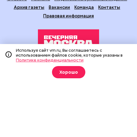
Архив газеты
Вакансии
Команда
Контакты
Правовая информация
Используя сайт vm.ru, Вы соглашаетесь с
использованием файлов cookie, которые указаны в
Политике конфиденциальности
Издание создано при финансовой поддержке Департамента
средств массовой информации и рекламы города Москвы.
Хорошо
На сайте применяются рекомендательные технологии
(информационные технологии предоставления информации
на основе сбора, систематизации и анализа сведений,
относящихся к предпочтениям пользователей сети
«Интернет», находящихся на территории Российской
Федерации).
Сетевое издание "Вечерняя Москва" (18+) зарегистрировано
в Федеральной службе по надзору в сфере связи,
информационных технологий и массовых коммуникаций
(Роскомнадзор). Свидетельство о регистрации ЭЛ № ФС 77 -
90524 от 09.12.2025. Учредитель: АО "Редакция газеты
"Вечерняя Москва". Главный редактор
vm.ru
: Александр