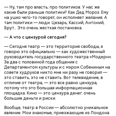
—
Ну, там про власть, про политиков. У нас же
какие были раньше политики? Как Дед Мороз. Ему
на ушко чего-то говорят, он исполняет желания. А
Грибной суп с фасолью
там политики — люди. Цезарь, Кассий, Антоний,
Молитва Николаю чудотворцу
Брут... Это очень жесткая постановка.
—
А что с цензурой сегодня?
— Сегодня театр — это территория свободы, я
говорю это официально — как художественный
руководитель государственного театра «Модерн».
За два с половиной года общения с
Департаментом культуры и с мэром Собяниным на
совете худруков никто мне ни разу не говорил —
это ставить, это не ставить. Вот телевидение, в
отличие от театра, — это все равно цензура,
потому что это большая информационная
площадка. Кино — это цензура денег: очень
большие деньги и риски.
Множество людей совершают паломнические
Вообще, театр в России — абсолютно уникальное
поездки, чтобы поклониться мощам Святителя
явление. Мои знакомые, приезжающие из Лондона