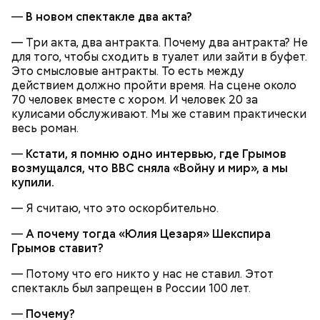
—
В новом спектакле два акта?
— Три акта, два антракта. Почему два антракта? Не
для того, чтобы сходить в туалет или зайти в буфет.
Это смысловые антракты. То есть между
300-400 г шампиньонов или других свежих
действием должно пройти время. На сцене около
грибов;
70 человек вместе с хором. И человек 20 за
О, всесвятый Николае, угодниче преизрядный
3 ст. ложки фасоли;
кулисами обслуживают. Мы же ставим практически
Господень, теплый наш заступниче, и везде в
по 1 моркови и репчатой луковице;
весь роман.
скорбех скорый помощниче!
3 ст. ложки растительного масла;
—
Кстати, я помню одно интервью, где Грымов
зелень, черный молотый перец и соль по вкусу.
возмущался, что BBC сняла «Войну и мир», а мы
купили.
— Я считаю, что это оскорбительно.
—
А почему тогда «Юлия Цезаря» Шекспира
Грымов ставит?
— Потому что его никто у нас не ставил. Этот
спектакль был запрещен в России 100 лет.
—
Почему?