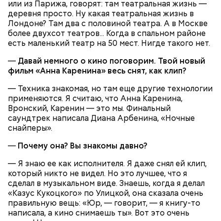
Николая, которые находятся в Италии. 19 декабря
или из Парижа, говорят: там театральная жизнь —
отмечается Никола Зимний, а 22 мая Никола вешний
деревня просто. Ну какая театральная жизнь в
Первые блюда
или летний. Этот день установлен в память об
Лондоне? Там два с половиной театра. А в Москве
обретении его мощей.
Томаты «Без заморочек», аджика
более двухсот театров... Когда в спальном районе
и лечо: топ-8 проверенных
есть маленький театр на 50 мест. Нигде такого нет.
рецептов закруток на зиму
—
Давай немного о кино поговорим. Твой новый
фильм «Анна Каренина» весь снят, как клип?
Святой Николай Чудотворец считается
— Техника знакомая, но там еще другие технологии
покровителем путешествующих, а также
применяются. Я считаю, что Анна Каренина,
оберегает детей и подростков. Многие мамы
Вронский, Каренин — это мы. Финальный
Кабачки очистить от кожицы. Нарезать
провожают своих чад на прогулку, прося святого
саундтрек написала Диана Арбенина, «Ночные
кружочками или дольками, предварительно удалив
Николая присмотреть за ними, сберечь от разных
снайперы».
сердцевину. Нарезанные кабачки обвалять в муке и
уличных происшествий. Кроме того, святому
обжарить в масле (половина нормы). Зеленый лук
—
Николаю молятся о вразумлении своих детей,
Почему она? Вы знакомы давно?
нашинковать, слегка спас-серовать в оставшемся
попавших в плохую компанию, и хуже того —
масле и добавить к нему нашинкованные листья
— Я знаю ее как исполнителя. Я даже снял ей клип,
пристрастившихся к наркотикам. Молятся
шпината, салата, зелень петрушки, помидоры,
который никто не видел. Но это лучшее, что я
святителю Николаю о благополучном замужестве
нарезанные небольшими дольками, и все тушить 10
сделал в музыкальном виде. Знаешь, когда я делал
дочерей.
минут. Листья шпината или салата можно заменить
«Казус Кукоцкого» по Улицкой, она сказала очень
ботвой свеклы. Полученный соус заправить солью,
правильную вещь: «Юр, — говорит, — я книгу-то
уксусом, сахаром. Подать кабачки в холодном
написала, а кино снимаешь ты». Вот это очень
виде, посыпать их рубленым укропом.