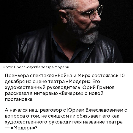
Борщ с фасолью
Фото: Пресс-служба театра Модерн
Премьера спектакля «Война и Мир» состоялась 10
декабря на сцене театра «Модерн». Его
Крупу перловую перебрать, промыть в теплой
Также «Вечерняя Москва» узнала,
что можно и
художественный руководитель Юрий Грымов
воде и сварить в небольшом количестве воды. В
нельзя делать в этот особенный день
.
рассказал в интервью «Вечерке» о новой
другой кастрюле в кипящую воду опустить
постановке.
очищенный, промытый и нарезанный дольками
Иней на Николу — к урожаю. На день Николая
картофель, дать повариться 15-20 минут. Затем
А начался наш разговор с Юрием Вячеславовичем с
зима ходит с гвоздем.
опустить нарезанные мелкими кубиками и
вопроса о том, не слишком ли обязывает его как
Каков день в Николая зимнего, такой и в
спассерованные на растительном масле морковь,
художественного руководителя название театра
Николая летнего.
петрушку и репчатый лук, готовую перловую крупу
— «Модерн»?
Коли зима до Николина дня след заметает,
с отваром, дать прокипеть 5-6 минут, заправить