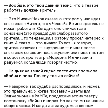
—
Вообще, это твой давний тезис, что в театре
работать должен зритель…
— Это Михаил Чехов сказал, о котором у нас идет
спектакль «Ничего, что я Чехов?». В кино зритель не
может работать. Сегодня оно снимается в
Суп картофельный с перловой крупой
основном (это правда) для слаборазвитого
зрителя. Это тенденция. Поэтому просел интерес к
кино. А театр — это диалог. То есть я говорю,
зритель отвечает — внутренне — и идет после
На Николу никому нельзя было грустить —
спектакля со своим послевкусием или пишет потом
считалось, что это принесет суровые морозы.
в соцсетях про театр «Модерн». Мы читаем и
Впрочем, в этот день погода и без того обычно
радуемся, когда люди говорят честно.
Морковь, петрушку, репу и репчатый лук очистить,
бывала студеной.
промыть, нарезать тонкими квадратиками,
—
На днях на вашей сцене состоится премьера —
сложить в сотейник, добавить растительное масло
«Война и мир». Почему только сейчас?
и спассеровать до готовности. Капусту промыть и
нарезать крупными шашками. Картофель очистить
— Наверное, так судьба распорядилась, и, может,
и нарезать кубиками. В кипящую воду опустить
это правильно. Я когда поставил «Цветы для
капусту, дать вскипеть, затем опустить картофель
Элджернона» в РАМТе, предложил этому театру
и спассерованные овощи и при медленном
постановку «Войны и мира». Но как-то мы не нашли
кипении варить 15-20 минут. В конце варки в суп
общего языка. И когда я стал художественным