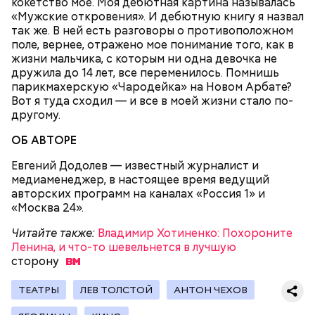
кокетство мое. Моя дебютная картина называлась
«Мужские откровения». И дебютную книгу я назвал
так же. В ней есть разговоры о противоположном
поле, вернее, отражено мое понимание того, как в
жизни мальчика, с которым ни одна девочка не
дружила до 14 лет, все переменилось. Помнишь
парикмахерскую «Чародейка» на Новом Арбате?
Вот я туда сходил — и все в моей жизни стало по-
2-3 картофелины,
другому.
1 некрупное яблоко,
1 некрупный помидор,
ОБ АВТОРЕ
А еще, удержав меч палача, святой Николай спас от
2 корня сельдерея,
смерти трех мужей, невинно осужденных
салатная заправка.
Евгений Додолев — известный журналист и
корыстолюбивым градоначальником.
медиаменеджер, в настоящее время ведущий
авторских программ на каналах «Россия 1» и
«Москва 24».
Читайте также:
Владимир Хотиненко: Похороните
Ленина, и что-то шевельнется в лучшую
сторону
ТЕАТРЫ
ЛЕВ ТОЛСТОЙ
АНТОН ЧЕХОВ