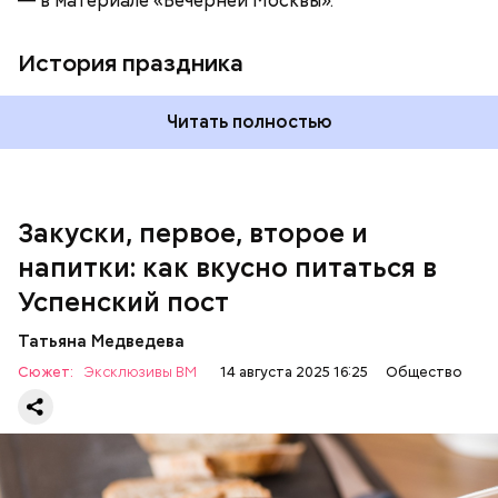
— в материале «Вечерней Москвы».
шкафу 10-15 минут. Подать баклажаны в холодном
виде.
1 кг баклажанов;
История праздника
600 г помидоров;
300 г моркови;
200 г шпината;
Читать полностью
100 г салата лиственного;
200 г репчатого лука;
100 г муки;
100 г растительного масла;
зелень петрушки и укропа.
Закуски, первое, второе и
напитки: как вкусно питаться в
Успенский пост
Татьяна Медведева
Сюжет:
Эксклюзивы ВМ
14 августа 2025 16:25
Общество