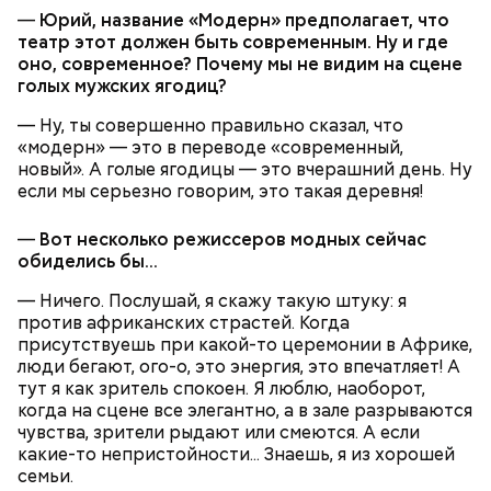
дороге не стоять.
солью, перцем и сдвинуть кастрюлю на край
—
Юрий, название «Модерн» предполагает, что
19 декабря всегда начиналось сватовство.
плиты. При подаче на стол посыпать суп зеленью
театр этот должен быть современным.
Ну и где
При этом приговаривали: «Выбирай не
укропа и петрушки.
оно, современное? Почему мы не видим на сцене
невесту, а сваху». Молодежь готовилась к
голых мужских ягодиц?
зимним посиделкам.
В этот день открывались зимние сельские
— Ну, ты совершенно правильно сказал, что
базары и ярмарки: «Никольский торг всему
«модерн» — это в переводе «современный,
указ», «Цены на хлеб строит Никольский
новый». А голые ягодицы — это вчерашний день. Ну
1/2 стакана перловой крупы;
торг».
если мы серьезно говорим, это такая деревня!
6-8 картофелин;
Ежели на Николу ростепель, ссылались на
по 1/2 корня моркови и петрушки;
проказы поспешной зимы: «Привезли зиму на
1 головка лука репчатого;
—
Вот несколько режиссеров модных сейчас
санях до Николы, вот тебе и жданная
соль, зелень укропа и петрушки по вкусу.
обиделись бы…
оттепель».
— Ничего. Послушай, я скажу такую штуку: я
против африканских страстей. Когда
Традиции и приметы
присутствуешь при какой-то церемонии в Африке,
люди бегают, ого-о, это энергия, это впечатляет! А
тут я как зритель спокоен. Я люблю, наоборот,
когда на сцене все элегантно, а в зале разрываются
чувства, зрители рыдают или смеются. А если
какие-то непристойности... Знаешь, я из хорошей
семьи.