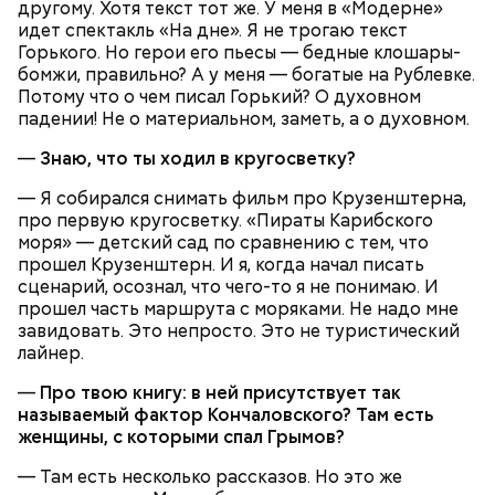
Бар (Бари), где находятся и поныне.
Кабачки в овощном соусе
другому. Хотя текст тот же. У меня в «Модерне»
идет спектакль «На дне». Я не трогаю текст
Горького. Но герои его пьесы — бедные клошары-
бомжи, правильно? А у меня — богатые на Рублевке.
Потому что о чем писал Горький? О духовном
падении! Не о материальном, заметь, а о духовном.
—
Знаю
,
что ты ходил в кругосветку
?
— Я собирался снимать фильм про Крузенштерна,
про первую кругосветку. «Пираты Карибского
моря» — детский сад по сравнению с тем, что
прошел Крузенштерн. И я, когда начал писать
сценарий, осознал, что чего-то я не понимаю. И
Очищенный сырой салатный сельдерей
За свою земную жизнь он совершил множество
прошел часть маршрута с моряками. Не надо мне
нашинковать соломкой. Яблоки очистить от
добрых дел во славу Божию.
завидовать. Это непросто. Это не туристический
кожицы и семян, нарезать ломтиками. Так же
лайнер.
нарезать вареный картофель. Продукты
перемешать, полить салатной заправкой, выложить
—
Про твою книгу
:
в ней присутствует так
в салатник горкой и украсить веточками
называемый фактор Кончаловского
?
Там есть
сельдерея, кусочками свежих помидоров и
женщины
,
с которыми спал Грымов
?
ломтиками яблок.
— Там есть несколько рассказов. Но это же