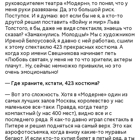
положить красные помидоры, нарезанные
руководителем театра «Модерн», то понял, что у
дольками, соль, перец горошком и лавровый лист,
меня руки развязаны. Да, это большой риск.
дать закипеть и кастрюлю сдвинуть на край
1 морковь;
Поступок. И я думаю: вот если бы не я, а кто-то
плиты. Разлить по тарелкам и посыпать
1 петрушка;
другой решил поставить «Войну и мир» Льва
19 декабря с утра люди шли в церковь, служили
мелкорубленой зеленью укропа и петрушки.
1/4 репы;
Толстого, я бы, даже не видя спектакля, знаешь что
молебны святому Николаю, а после этого сообща
2 головки лука;
сказал? «Замахнулись. Молодцы!» Мы с художником
накрывали большие столы и начинали веселиться.
6-8 картофелин;
Иреной Белоусовой, я давно с ней работаю, сшили
«Для кума Никольщина бражку варит, для кумы –
1/2 кочана капусты;
к этому спектаклю 423 прекрасных костюма. А
пироги печет»; «На Никольщину зови друга, зови и
2 помидора;
когда хор имени Свешникова начинает петь
ворога — оба будут друзья».
4 ст. ложки растительного масла;
«Любовь святая», у меня не то что зрители, актеры
соль, зелень укропа и петрушки, лавровый лист
плачут... Ну, сейчас немножко привыкли, но это
по вкусу.
очень эмоционально!
—
Где храните, кстати, 423 костюма?
— Вот это сложность. Хотя в «Модерне» один из
самых лучших залов Москвы, королевство у нас
маленькое все-таки. Правда, когда театр
компактный (у нас 400 мест), видно все и с
последнего ряда. Я как-то давно играл спектакль в
Питере и решил подняться на самый верх. Это как
аэрофотосъемка, когда внизу какие-то муравьи
бегают. И если кто-то купил билет в пятый ряд, а ты