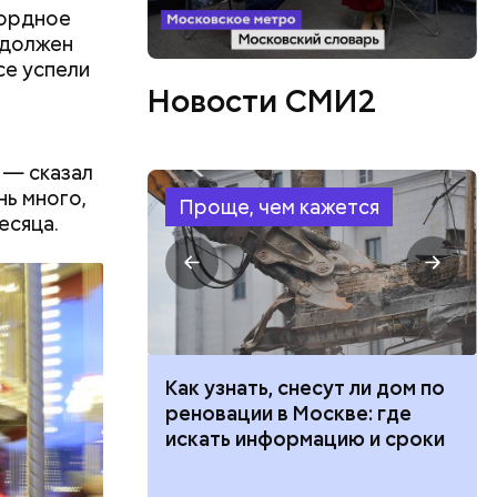
кордное
 должен
се успели
Новости СМИ2
 — сказал
ь много,
Проще, чем кажется
есяца.
 100 тысяч
Как узнать, снесут ли дом по
дарства при
реновации в Москве: где
ии: кто может
искать информацию и сроки
 какие нужны