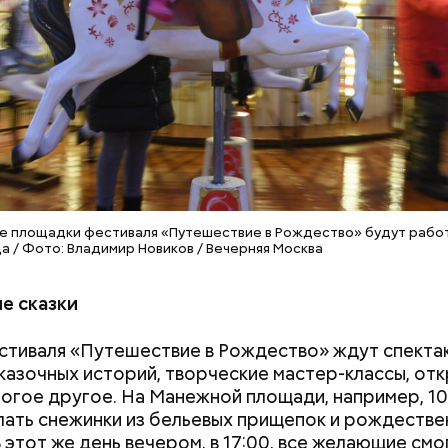
е площадки фестиваля «Путешествие в Рождество» будут рабо
а / Фото: Владимир Новиков / Вечерняя Москва
е сказки
стиваля «Путешествие в Рождество» ждут спекта
ы также рассказал о ходе реконструкции путепр
казочных историй, творческие мастер-классы, от
и Рижского направления Московской железной дор
ногое другое. На Манежной площади, например, 10
окровское-Стрешнево.
лать снежинки из бельевых прищепок и рождестве
В этот же день вечером, в 17:00, все желающие смо