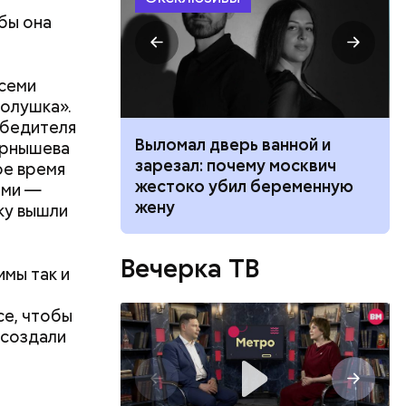
бы она
 семи
Золушка».
обедителя
ником
Выломал дверь ванной и
ернышева
 маникюра в
зарезал: почему москвич
ое время
026
жестоко убил беременную
ами —
жену
ку вышли
Вечерка ТВ
имы так и
се, чтобы
 создали