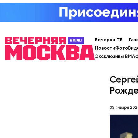
Вечерка ТВ
Газ
Новости
Фото
Вид
Эксклюзивы ВМ
Аф
Серге
Рожде
09 января 202