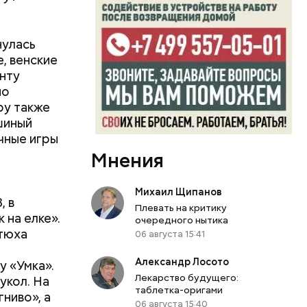
нулась
, венские
енту
по
ру также
шиный
чные игры
Мнения
Михаил Щипанов
, в
Плевать на критику
 на елке».
очередного нытика
отюха
06 августа 15:41
Александр Лосото
у «Умка».
Лекарство будущего:
укол. На
таблетка-оригами
ниво», а
06 августа 15:40