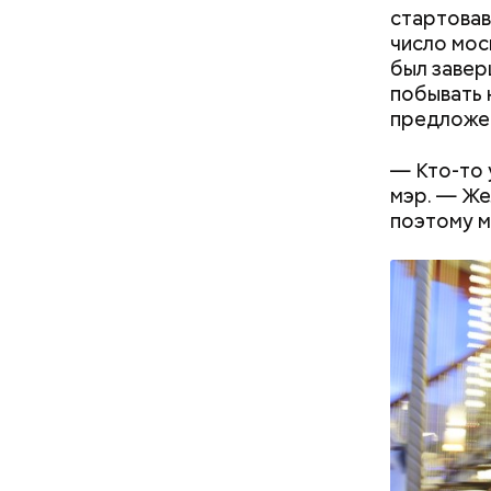
стартовав
число мос
был завер
побывать 
предложен
— Кто-то 
мэр. — Же
поэтому м