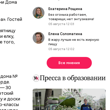
сни Дома
Екатерина Рощина
Без огонька работаем,
». Гостей
товарищи, нет энтузиазма!
05 августа 12:03
пятницу
Елена Соломатина
и елку,
В жару лучше не есть жирную
е того,
пищу
05 августа 12:02
Все мнения
е дома №
орде.
 — 30
етский
у и доски
ер-классы