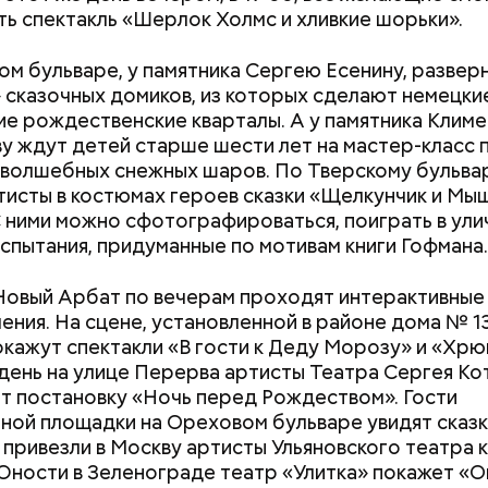
ь спектакль «Шерлок Холмс и хливкие шорьки».
ом бульваре, у памятника Сергею Есенину, развер
 сказочных домиков, из которых сделают немецкие
ие рождественские кварталы. А у памятника Клим
у ждут детей старше шести лет на мастер-класс 
волшебных снежных шаров. По Тверскому бульва
тисты в костюмах героев сказки «Щелкунчик и Мы
С ними можно сфотографироваться, поиграть в ули
испытания, придуманные по мотивам книги Гофмана.
Новый Арбат по вечерам проходят интерактивные
ения. На сцене, установленной в районе дома № 13
окажут спектакли «В гости к Деду Морозу» и «Хрюк
 день на улице Перерва артисты Театра Сергея К
т постановку «Ночь перед Рождеством». Гости
ной площадки на Ореховом бульваре увидят сказк
 привезли в Москву артисты Ульяновского театра к
ности в Зеленограде театр «Улитка» покажет «Ог