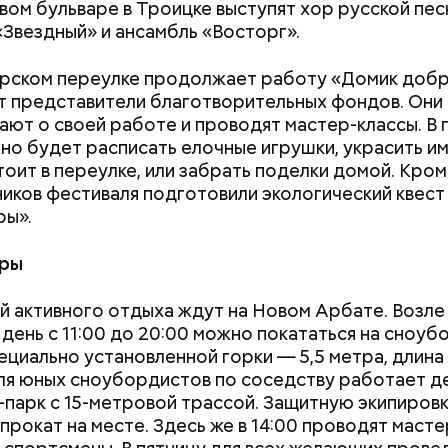
вом бульваре в Троицке выступят хор русской пе
«Звездный» и ансамбль «Восторг».
И
рском переулке продолжает работу «Домик добра
 представители благотворительных фондов. Они
ают о своей работе и проводят мастер-классы. В 
но будет расписать елочные игрушки, украсить им
тоит в переулке, или забрать поделки домой. Кром
ников фестиваля подготовили экологический квест
ры».
гры
 активного отдыха ждут на Новом Арбате. Возл
 день с 11:00 до 20:00 можно покататься на сноуб
ециально установленной горки — 5,5 метра, длина
ля юных сноубордистов по соседству работает д
парк с 15-метровой трассой. Защитную экипировк
прокат на месте. Здесь же в 14:00 проводят маст