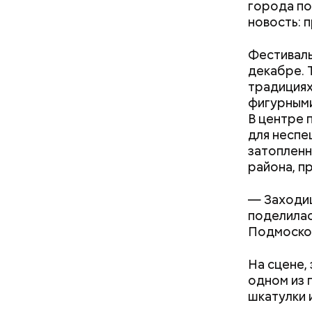
города по
новость: 
Фестиваль
декабре. 
традициях
фигурными
В центре 
для неспе
затопленн
района, п
— Заходиш
поделилас
Подмосков
На сцене,
одном из 
шкатулки 