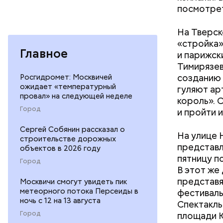
посмотрет
На Тверск
«стройка»
Главное
и парижск
Тимирязев
созданию 
Росгидромет: Москвичей
ожидает «температурный
гуляют ар
провал» на следующей неделе
король». 
Город
и пройти 
Сергей Собянин рассказал о
На улице 
строительстве дорожных
представл
объектов в 2026 году
пятницу п
Город
В этот же
представя
Москвичи смогут увидеть пик
метеорного потока Персеиды в
фестиваль
ночь с 12 на 13 августа
Спектакль
Город
площади Ю