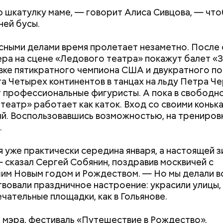
шкатулку маме, — говорит Алиса Сивцова, — что
ней бусы.
сными делами время пролетает незаметно. После
ера на сцене «Ледового театра» покажут балет «
вке пятикратного чемпиона США и двукратного п
Дебошир и «гроза»
Маникюр кокош
а Четырех континентов в танцах на льду Петра Ч
силовиков: кто такой Роберт
украшу: тренды
 профессиональные фигуристы. А пока в свободн
Гилман, которого просят
Москве летом 2
театр» работает как каток. Вход со своими коньк
освободить США
й. Воспользовавшись возможностью, на трениров
.
 уже практически середина января, а настоящей з
— сказал Сергей Собянин, поздравив москвичей с
им Новым годом и Рождеством. — Но мы делали в
твовали праздничное настроение: украсили улицы,
ечательные площадки, как в Гольянове.
 мэра, фестиваль «Путешествие в Рождество»,