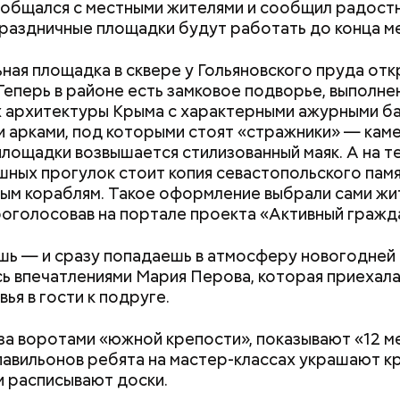
общался с местными жителями и сообщил радост
праздничные площадки будут работать до конца м
ная площадка в сквере у Гольяновского пруда отк
Теперь в районе есть замковое подворье, выполне
 архитектуры Крыма с характерными ажурными б
 арками, под которыми стоят «стражники» — каме
площадки возвышается стилизованный маяк. А на 
шных прогулок стоит копия севастопольского пам
ым кораблям. Такое оформление выбрали сами жи
роголосовав на портале проекта «Активный гражд
ь — и сразу попадаешь в атмосферу новогодней 
ь впечатлениями Мария Перова, которая приехала
ья в гости к подруге.
 за воротами «южной крепости», показывают «12 ме
павильонов ребята на мастер-классах украшают к
и расписывают доски.