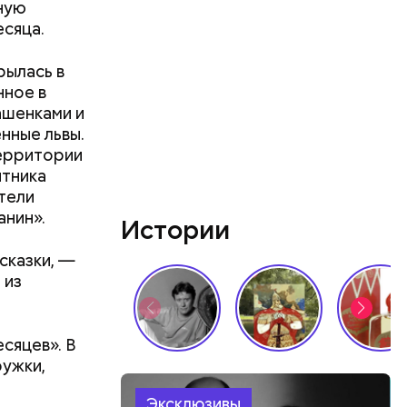
ную
есяца.
рылась в
нное в
ашенками и
нные львы.
территории
ятника
тели
анин».
Истории
сказки, —
 из
сяцев». В
ружки,
Эксклюзивы