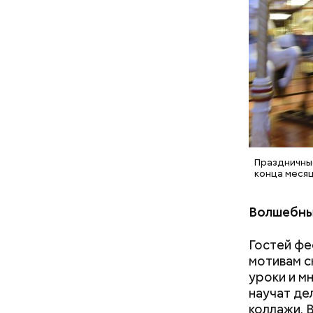
Праздничны
конца месяц
Волшебны
Гостей фе
Мэр Москв
мотивам с
над путям
уроки и м
районе П
научат де
коллажи. 