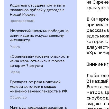
на Сирене
Родители отсудили почти пять
культуры 
миллионов рублей у детсада в
КСТАТ
Новой Москве
В Камерге
Происшествия
принимают
рассказыв
Московский школьник победил на
здесь мож
олимпиаде по искусственному
интеллекту
которая с
для участ
Город
«Храними
«Оранжевый» уровень опасности
из-за жары отменили в Москве
Зимние и
вечером 7 августа
Город
Любителей
21 каждый
Препарат от рака молочной
Высота сп
железы включили в список
жизненно важных лекарств в РФ
метров. Д
сноуборд-
Общество
выдают на
Минтруд предложил расширить