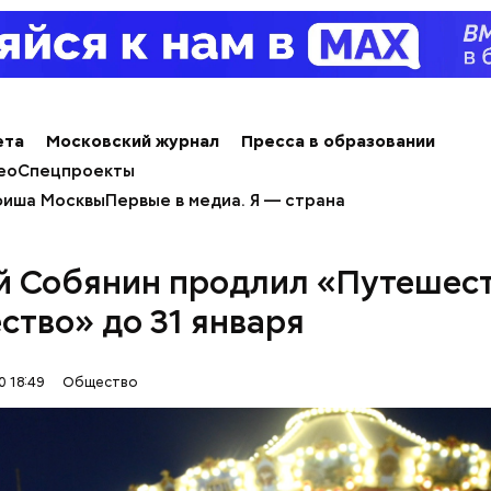
ета
Московский журнал
Пресса в образовании
ео
Спецпроекты
иша Москвы
Первые в медиа. Я — страна
й Собянин продлил «Путешест
ство» до 31 января
0 18:49
Общество