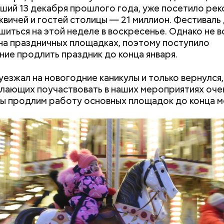
ший 13 декабря прошлого года, уже посетило ре
квичей и гостей столицы — 21 миллион. Фестиваль
шиться на этой неделе в воскресенье. Однако не в
на праздничных площадках, поэтому поступило
ие продлить праздник до конца января.
уезжал на новогодние каникулы и только вернулся,
лающих поучаствовать в наших мероприятиях очен
ы продлим работу основных площадок до конца м
Как поменять батареи дома и
Как получить до
не получить штраф
рублей от госу
трудной ситуац
претендовать и
документы