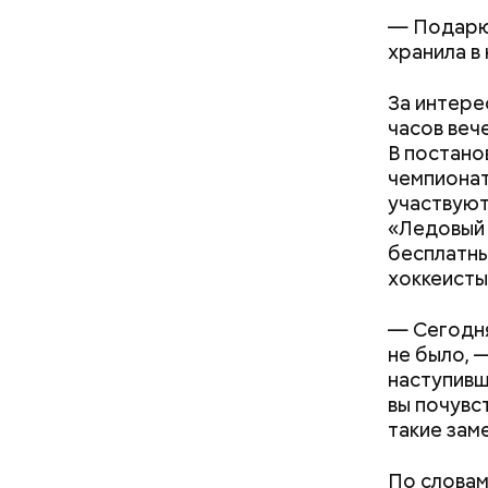
— Подарю 
хранила в 
За интере
часов веч
В постано
чемпионат
участвуют
«Ледовый 
бесплатны
хоккеисты
— Сегодня
не было, 
наступивш
вы почувс
такие зам
По словам