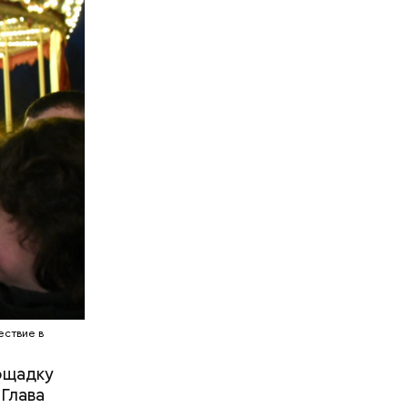
ествие в
лощадку
 Глава