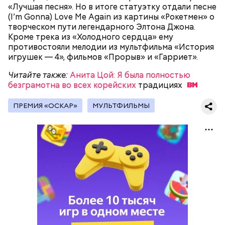
корыстолюбивым градоначальником.
«Лучшая песня». Но в итоге статуэтку отдали песне
(I’m Gonna) Love Me Again из картины «Рокетмен» о
творческом пути легендарного Элтона Джона.
Кроме трека из «Холодного сердца» ему
противостояли мелодии из мультфильма «История
игрушек — 4», фильмов «Прорыв» и «Гарриет».
Читайте также:
Анита Цой: Я была полностью
безграмотна во всех корейских
традициях
ПРЕМИЯ «ОСКАР»
МУЛЬТФИЛЬМЫ
Как гласит предание, совершая паломничество в
Понадобятся:
Иерусалим, Николай Чудотворец по просьбе
отчаявшихся путников молитвой успокоил
разбушевавшееся море.
Как рассказывает Житие, преподобный родился в
городке Патаре. С детства Николай проникся