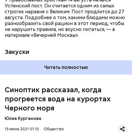
Успенский пост. Он считается одним из самых
строгих наравне с Великим. Пост продлится до 27
августа. Подробнее о том, какими блюдами можно
разнообразить свой рацион в этот период, чтобы
не нарушить правила, но вкусно питаться, — в
материале «Вечерней Москвы».
Закуски
Читать полностью
По словам Вильфанда, с середины следующей
недели Черное море начнет активнее
прогреваться, потому что на юг России придет
Синоптик рассказал, когда
потепление. Температура воздуха будет там выше
прогреется вода на курортах
нормы уже к середине следующей недели — плюс
24-28 градусов, передает
ТАСС
.
Черного моря
Юлия Курганова
13 июня 2021 01:10
Общество