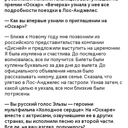
премии «Оскар». «Вечерка» узнала у нее все
подробности поездки в Лос-Анджелес.
— Как вы впервые узнали о приглашении на
«Оскар»?
— Ближе к Новому году мне позвонили из
российского представительства компании
«Дисней» и предложили выступить на церемонии.
Я была изумлена и счастлива. До последнего
волновалась, все ли получится. Билеты были
куплены буквально за два дня до вылета. До
официального объявления нельзя было
рассказывать никому, даже семье. Сказала, что
Грибной суп с фасолью
улетаю в Лос-Анджелес на гастроли. Узнав затем, с
какой целью я уехала, все мои близкие были
Молитва Николаю чудотворцу
потрясены.
— Вы русский голос Эльзы — героини
мультфильма «Холодное сердце». На «Оскаре»
вместе с актрисами, озвучившими ее в других
странах, вы исполнили песню из второй части.
Все ли, на ваш взгляд, получилось?