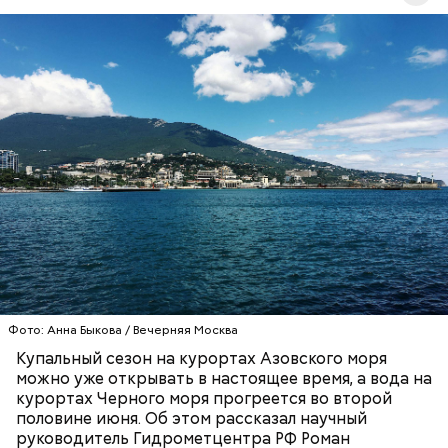
Синоптик отметил, что в Сочи, Феодосии, Алуште,
Ялте вода пока прогрелась лишь до 17 градусов
тепла, в Туапсе — до 18 градусов, а в Евпатории —
до 19 градусов.
ЧЕРНОЕ МОРЕ
ПОГОДА
КУПАЛЬНЫЙ СЕЗОН
Фото: Анна Быкова / Вечерняя Москва
Купальный сезон на курортах Азовского моря
можно уже открывать в настоящее время, а вода на
курортах Черного моря прогреется во второй
половине июня. Об этом рассказал научный
руководитель Гидрометцентра РФ Роман