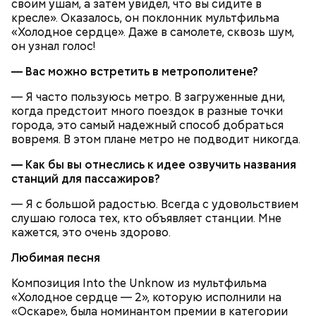
своим ушам, а затем увидел, что вы сидите в
кресле». Оказалось, он поклонник мультфильма
Очищенный сырой салатный сельдерей
За свою земную жизнь он совершил множество
«Холодное сердце». Даже в самолете, сквозь шум,
нашинковать соломкой. Яблоки очистить от
добрых дел во славу Божию.
он узнал голос!
кожицы и семян, нарезать ломтиками. Так же
нарезать вареный картофель. Продукты
— Вас можно встретить в метрополитене?
перемешать, полить салатной заправкой, выложить
в салатник горкой и украсить веточками
— Я часто пользуюсь метро. В загруженные дни,
сельдерея, кусочками свежих помидоров и
когда предстоит много поездок в разные точки
ломтиками яблок.
города, это самый надежный способ добраться
вовремя. В этом плане метро не подводит никогда.
— Как бы вы отнеслись к идее озвучить названия
станций для пассажиров?
— Я с большой радостью. Всегда с удовольствием
слушаю голоса тех, кто объявляет станции. Мне
кажется, это очень здорово.
2-3 картофелины,
Любимая песня
1 некрупное яблоко,
1 некрупный помидор,
Композиция Into the Unknow из мультфильма
А еще, удержав меч палача, святой Николай спас от
2 корня сельдерея,
«Холодное сердце — 2», которую исполнили на
смерти трех мужей, невинно осужденных
салатная заправка.
«Оскаре», была номинантом премии в категории