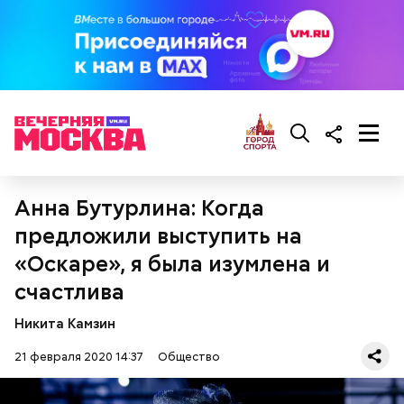
Суп крестьянский
Николай-угодник и народный
Анна Бутурлина: Когда
календарь
предложили выступить на
«Оскаре», я была изумлена и
счастлива
Никита Камзин
21 февраля 2020 14:37
Общество
Помози мне грешному и унылому в настоящем сем