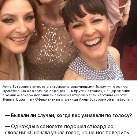
Святитель Николай дожил до глубокой старости и
скончался в середине IV века. По церковному
преданию, мощи святого сохранились нетленными
и источали чудесное миро, от которого исцелилось
множество людей. В 1087 году мощи Николая
Угодника были перенесены в итальянский город
Бар (Бари), где находятся и поныне.
Кабачки в овощном соусе
Анна Бутурлина вместе с актрисами, озвучившими Эльзу — героиню
мультфильма «Холодное сердце» — в других странах, на церемонии
премии «Оскар» исполнили песню из второй части картины / Фото:
@anna_buturlina / Официальная страница Анны Бутурлиной в Instagram
— Бывали ли случаи, когда вас узнавали по голосу?
— Однажды в самолете подошел стюард со
словами: «Сначала узнал голос, но не мог поверить