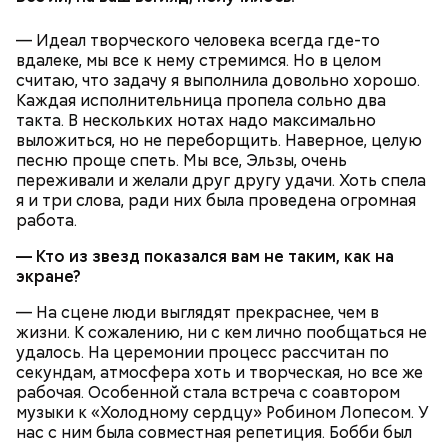
— Идеал творческого человека всегда где-то
вдалеке, мы все к нему стремимся. Но в целом
считаю, что задачу я выполнила довольно хорошо.
Каждая исполнительница пропела сольно два
такта. В нескольких нотах надо максимально
выложиться, но не переборщить. Наверное, целую
песню проще спеть. Мы все, Эльзы, очень
Множество людей совершают паломнические
переживали и желали друг другу удачи. Хоть спела
поездки, чтобы поклониться мощам Святителя
я и три слова, ради них была проведена огромная
Николая, которые находятся в Италии. 19 декабря
работа.
отмечается Никола Зимний, а 22 мая Никола вешний
Первые блюда
или летний. Этот день установлен в память об
— Кто из звезд показался вам не таким, как на
обретении его мощей.
экране?
Томаты «Без заморочек», аджика
и лечо: топ-8 проверенных
— На сцене люди выглядят прекраснее, чем в
рецептов закруток на зиму
жизни. К сожалению, ни с кем лично пообщаться не
удалось. На церемонии процесс рассчитан по
секундам, атмосфера хоть и творческая, но все же
Святой Николай Чудотворец считается
рабочая. Особенной стала встреча с соавтором
покровителем путешествующих, а также
музыки к «Холодному сердцу» Робином Лопесом. У
оберегает детей и подростков. Многие мамы
нас с ним была совместная репетиция. Бобби был
Кабачки очистить от кожицы. Нарезать
провожают своих чад на прогулку, прося святого