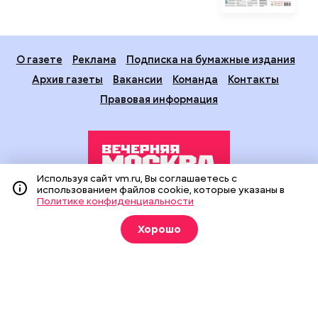
О газете
Реклама
Подписка на бумажные издания
Архив газеты
Вакансии
Команда
Контакты
Правовая информация
Используя сайт vm.ru, Вы соглашаетесь с
использованием файлов cookie, которые указаны в
Политике конфиденциальности
Издание создано при финансовой поддержке Департамента
средств массовой информации и рекламы города Москвы.
Хорошо
На сайте применяются рекомендательные технологии
(информационные технологии предоставления информации
на основе сбора, систематизации и анализа сведений,
относящихся к предпочтениям пользователей сети
«Интернет», находящихся на территории Российской
Федерации).
Сетевое издание "Вечерняя Москва" (18+) зарегистрировано