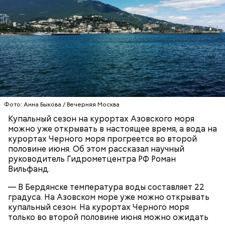
Синоптик отметил, что в Сочи, Феодосии, Алуште,
Ялте вода пока прогрелась лишь до 17 градусов
тепла, в Туапсе — до 18 градусов, а в Евпатории —
до 19 градусов.
ЧЕРНОЕ МОРЕ
ПОГОДА
КУПАЛЬНЫЙ СЕЗОН
Фото: Анна Быкова / Вечерняя Москва
Купальный сезон на курортах Азовского моря
можно уже открывать в настоящее время, а вода на
курортах Черного моря прогреется во второй
половине июня. Об этом рассказал научный
руководитель Гидрометцентра РФ Роман
Вильфанд.
— В Бердянске температура воды составляет 22
градуса. На Азовском море уже можно открывать
купальный сезон. На курортах Черного моря
только во второй половине июня можно ожидать