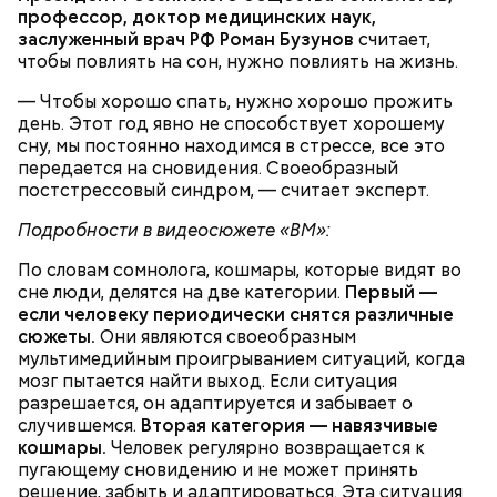
нарезанные небольшими дольками, и все тушить 10
профессор, доктор медицинских наук,
дочерей.
минут. Листья шпината или салата можно заменить
заслуженный врач РФ Роман Бузунов
считает,
ботвой свеклы. Полученный соус заправить солью,
чтобы повлиять на сон, нужно повлиять на жизнь.
уксусом, сахаром. Подать кабачки в холодном
виде, посыпать их рубленым укропом.
— Чтобы хорошо спать, нужно хорошо прожить
день. Этот год явно не способствует хорошему
На Руси святителя Николая издавна считали
500 г помидоров;
сну, мы постоянно находимся в стрессе, все это
покровителем моряков, купцов и детей. Ему
150 г шпината;
передается на сновидения. Своеобразный
молились и земледельцы — о хорошей погоде, о
50 г лиственного салата;
постстрессовый синдром, — считает эксперт.
добром урожае. Была поговорка: «Кто Николая
зелень петрушки, укропа;
Подробности в видеосюжете «ВМ»:
любит, кто Николаю служит, тому святой Николай
1/2 стакана растительного масла;
во всякий час помогает».
100 г муки;
По словам сомнолога, кошмары, которые видят во
уксус по вкусу;
сне люди, делятся на две категории.
Первый —
30 г сахара.
если человеку периодически снятся различные
сюжеты.
Они являются своеобразным
мультимедийным проигрыванием ситуаций, когда
мозг пытается найти выход. Если ситуация
разрешается, он адаптируется и забывает о
случившемся.
Вторая категория — навязчивые
кошмары.
Человек регулярно возвращается к
Святитель Николай дожил до глубокой старости и
пугающему сновидению и не может принять
скончался в середине IV века. По церковному
решение, забыть и адаптироваться. Эта ситуация