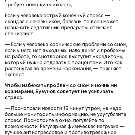
преданию, мощи святого сохранились нетленными
требует помощи психолога,
и источали чудесное миро, от которого исцелилось
Если у человека острый конечный стресс —
множество людей. В 1087 году мощи Николая
скандал с начальником, болезнь, то врач может
Угодника были перенесены в итальянский город
назначить седативные препараты, отмечает
Бар (Бари), где находятся и поныне.
Кабачки в овощном соусе
специалист.
— Если у человека хронические проблемы со сном,
если у него нет выходных, мало денег и проблемы
на работе, то снотворное выступит «кредитом»,
который нужно отдавать с процентами. Это как
растянутая во времени наркомания, — поясняет
эксперт.
Чтобы избежать проблем со сном и ночными
кошмарами, Бузунов советует не усиливать
стресс.
— Посмотрели новости 15 минут утром, не надо
Очищенный сырой салатный сельдерей
За свою земную жизнь он совершил множество
больше мониторить информацию, не усугубляйте
нашинковать соломкой. Яблоки очистить от
добрых дел во славу Божию.
стресс. Посмотрите в окно, погуляйте по
кожицы и семян, нарезать ломтиками. Так же
возможности. Регулярная физическая нагрузка —
нарезать вареный картофель. Продукты
лучшее антистрессовое и противотревожное
перемешать, полить салатной заправкой, выложить