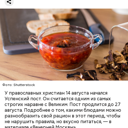
Баклажаны с овощами
ПРАВОСЛАВИЕ
ЕДА
РЕЦЕПТЫ
Читайте также:
Синоптик предупредил о переносе
купального сезона в Москве и Подмосковье
Фото: Shutterstock
У православных христиан 14 августа начался
Успенский пост. Он считается одним из самых
строгих наравне с Великим. Пост продлится до 27
августа. Подробнее о том, какими блюдами можно
разнообразить свой рацион в этот период, чтобы
не нарушить правила, но вкусно питаться, — в
материале «Вечерней Москвы».