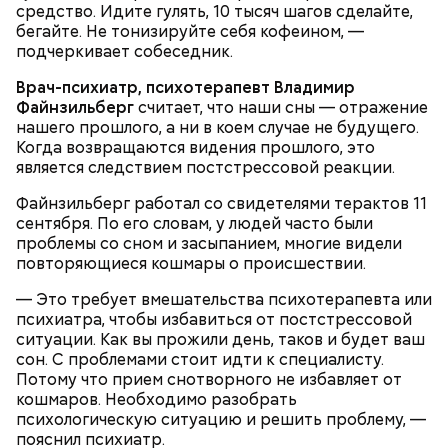
средство. Идите гулять, 10 тысяч шагов сделайте,
в салатник горкой и украсить веточками
бегайте. Не тонизируйте себя кофеином, —
сельдерея, кусочками свежих помидоров и
подчеркивает собеседник.
ломтиками яблок.
Врач-психиатр, психотерапевт Владимир
Файнзильберг
считает, что наши сны — отражение
нашего прошлого, а ни в коем случае не будущего.
Когда возвращаются видения прошлого, это
является следствием постстрессовой реакции.
Файнзильберг работал со свидетелями терактов 11
сентября. По его словам, у людей часто были
2-3 картофелины,
проблемы со сном и засыпанием, многие видели
1 некрупное яблоко,
повторяющиеся кошмары о происшествии.
1 некрупный помидор,
А еще, удержав меч палача, святой Николай спас от
2 корня сельдерея,
— Это требует вмешательства психотерапевта или
смерти трех мужей, невинно осужденных
салатная заправка.
психиатра, чтобы избавиться от постстрессовой
корыстолюбивым градоначальником.
ситуации. Как вы прожили день, таков и будет ваш
сон. С проблемами стоит идти к специалисту.
Потому что прием снотворного не избавляет от
кошмаров. Необходимо разобрать
психологическую ситуацию и решить проблему, —
пояснил психиатр.