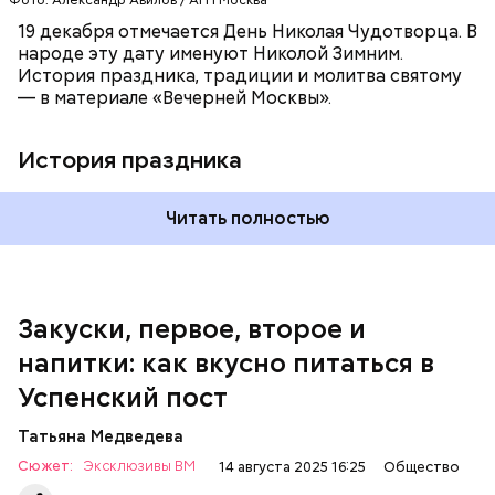
петрушки, помидоры, нарезанные небольшими
дольками, и все тушить 10-15 минут. Полученный
19 декабря отмечается День Николая Чудотворца. В
соус заправить солью, сахаром, раствором
народе эту дату именуют Николой Зимним.
лимонной кислоты или уксусом, залить им
История праздника, традиции и молитва святому
обжаренные баклажаны и тушить в жарочном
— в материале «Вечерней Москвы».
шкафу 10-15 минут. Подать баклажаны в холодном
виде.
1 кг баклажанов;
История праздника
600 г помидоров;
300 г моркови;
200 г шпината;
Читать полностью
100 г салата лиственного;
200 г репчатого лука;
100 г муки;
100 г растительного масла;
зелень петрушки и укропа.
Закуски, первое, второе и
напитки: как вкусно питаться в
Успенский пост
Татьяна Медведева
Сюжет:
Эксклюзивы ВМ
14 августа 2025 16:25
Общество