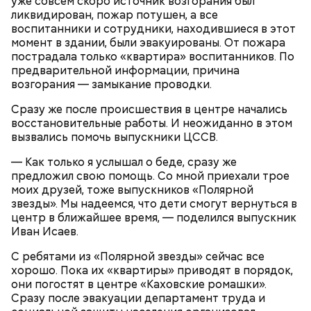
уже совсем скоро источник возгорания был
ликвидирован, пожар потушен, а все
воспитанники и сотрудники, находившиеся в этот
момент в здании, были эвакуированы. От пожара
пострадала только «квартира» воспитанников. По
предварительной информации, причина
возгорания — замыкание проводки.
Сразу же после происшествия в центре начались
восстановительные работы. И неожиданно в этом
вызвались помочь выпускники ЦССВ.
— Как только я услышал о беде, сразу же
Множество людей совершают паломнические
предложил свою помощь. Со мной приехали трое
поездки, чтобы поклониться мощам Святителя
моих друзей, тоже выпускников «Полярной
Николая, которые находятся в Италии. 19 декабря
звезды». Мы надеемся, что дети смогут вернуться в
отмечается Никола Зимний, а 22 мая Никола вешний
Первые блюда
центр в ближайшее время, — поделился выпускник
или летний. Этот день установлен в память об
Иван Исаев.
обретении его мощей.
Томаты «Без заморочек», аджика
и лечо: топ-8 проверенных
С ребятами из «Полярной звезды» сейчас все
рецептов закруток на зиму
хорошо. Пока их «квартиры» приводят в порядок,
они погостят в центре «Каховские ромашки».
Сразу после эвакуации департамент труда и