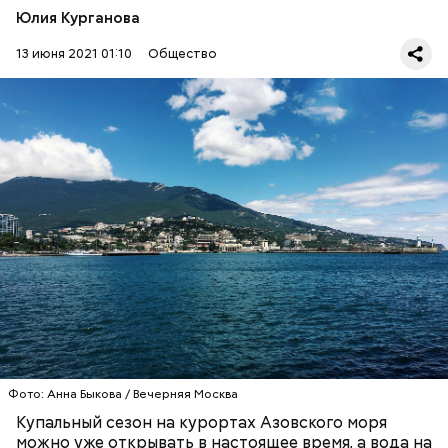
Юлия Курганова
13 июня 2021 01:10
Общество
Синоптик отметил, что в Сочи, Феодосии, Алуште,
Ялте вода пока прогрелась лишь до 17 градусов
тепла, в Туапсе — до 18 градусов, а в Евпатории —
до 19 градусов.
ЧЕРНОЕ МОРЕ
ПОГОДА
КУПАЛЬНЫЙ СЕЗОН
Фото: Анна Быкова / Вечерняя Москва
Купальный сезон на курортах Азовского моря
можно уже открывать в настоящее время, а вода на