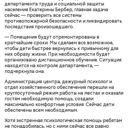
30 г сахара.
департамента труда и социальной защиты
населения Екатерины Бербер, главная задача
сейчас — проверить все системы
противопожарной безопасности и ликвидировать
последствия произошедшего.
— Помещения будут отремонтированы в
кратчайшие сроки. Мы сделаем все возможное,
Святитель Николай дожил до глубокой старости и
чтобы дети быстрее вернулись к привычному для
скончался в середине IV века. По церковному
них образу жизни. При необходимости будет
преданию, мощи святого сохранились нетленными
организовано дистанционное обучение. Ситуация
и источали чудесное миро, от которого исцелилось
находится на контроле департамента, —
множество людей. В 1087 году мощи Николая
подчеркнула она.
Угодника были перенесены в итальянский город
Бар (Бари), где находятся и поныне.
Кабачки в овощном соусе
Администрация центра, дежурный психолог и
отдел хозяйственного обеспечения перешли на
круглосуточный режим работы на местах и оказали
гостям необходимую помощь, создали
максимально комфортные условия. Сейчас дети
обеспечены всем необходимым.
Хотя экстренная психологическая помощь ребятам
не понадобилась, но с ними сейчас все равно