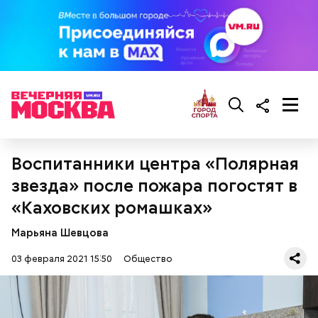
ворога — оба будут друзья».
4 ст. ложки растительного масла;
соль, зелень укропа и петрушки, лавровый лист
по вкусу.
Воспитанники центра «Полярная
звезда» после пожара погостят в
Суп крестьянский
Николай-угодник и народный
«Каховских ромашках»
календарь
Марьяна Шевцова
03 февраля 2021 15:50
Общество