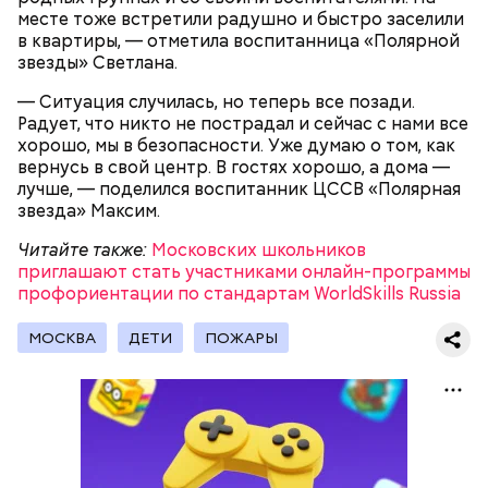
1 некрупный помидор,
месте тоже встретили радушно и быстро заселили
А еще, удержав меч палача, святой Николай спас от
2 корня сельдерея,
в квартиры, — отметила воспитанница «Полярной
смерти трех мужей, невинно осужденных
салатная заправка.
звезды» Светлана.
корыстолюбивым градоначальником.
— Ситуация случилась, но теперь все позади.
Радует, что никто не пострадал и сейчас с нами все
хорошо, мы в безопасности. Уже думаю о том, как
вернусь в свой центр. В гостях хорошо, а дома —
лучше, — поделился воспитанник ЦССВ «Полярная
звезда» Максим.
Читайте также:
Московских школьников
приглашают стать участниками онлайн-программы
профориентации по стандартам WorldSkills Russia
МОСКВА
ДЕТИ
ПОЖАРЫ
Как гласит предание, совершая паломничество в
Понадобятся:
Иерусалим, Николай Чудотворец по просьбе
отчаявшихся путников молитвой успокоил
разбушевавшееся море.