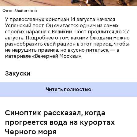
Читайте также:
Синоптик предупредил о переносе
купального сезона в Москве и Подмосковье
Фото: Shutterstock
У православных христиан 14 августа начался
Успенский пост. Он считается одним из самых
строгих наравне с Великим. Пост продлится до 27
августа. Подробнее о том, какими блюдами можно
разнообразить свой рацион в этот период, чтобы
не нарушить правила, но вкусно питаться, — в
материале «Вечерней Москвы».
Закуски
Читать полностью
По словам Вильфанда, с середины следующей
недели Черное море начнет активнее
прогреваться, потому что на юг России придет
Синоптик рассказал, когда
потепление. Температура воздуха будет там выше
прогреется вода на курортах
нормы уже к середине следующей недели — плюс
24-28 градусов, передает
ТАСС
.
Черного моря