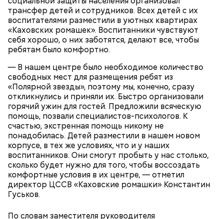
социальной защиты населения организовал
Святой Николай Чудотворец считается
трансфер детей и сотрудников. Всех детей с их
покровителем путешествующих, а также
воспитателями разместили в уютных квартирах
оберегает детей и подростков. Многие мамы
Кабачки очистить от кожицы. Нарезать
«Каховских ромашек». Воспитанники чувствуют
провожают своих чад на прогулку, прося святого
кружочками или дольками, предварительно удалив
себя хорошо, о них заботятся, делают все, чтобы
Николая присмотреть за ними, сберечь от разных
сердцевину. Нарезанные кабачки обвалять в муке и
ребятам было комфортно.
уличных происшествий. Кроме того, святому
обжарить в масле (половина нормы). Зеленый лук
Николаю молятся о вразумлении своих детей,
нашинковать, слегка спас-серовать в оставшемся
— В нашем центре было необходимое количество
попавших в плохую компанию, и хуже того —
масле и добавить к нему нашинкованные листья
свободных мест для размещения ребят из
пристрастившихся к наркотикам. Молятся
шпината, салата, зелень петрушки, помидоры,
«Полярной звезды», поэтому мы, конечно, сразу
святителю Николаю о благополучном замужестве
нарезанные небольшими дольками, и все тушить 10
откликнулись и приняли их. Быстро организовали
дочерей.
минут. Листья шпината или салата можно заменить
горячий ужин для гостей. Предложили всяческую
ботвой свеклы. Полученный соус заправить солью,
помощь, позвали специалистов-психологов. К
уксусом, сахаром. Подать кабачки в холодном
счастью, экстренная помощь никому не
виде, посыпать их рубленым укропом.
понадобилась. Детей разместили в нашем новом
корпусе, в тех же условиях, что и у наших
На Руси святителя Николая издавна считали
500 г помидоров;
воспитанников. Они смогут пробыть у нас столько,
покровителем моряков, купцов и детей. Ему
150 г шпината;
сколько будет нужно для того, чтобы воссоздать
молились и земледельцы — о хорошей погоде, о
50 г лиственного салата;
комфортные условия в их центре, — отметил
добром урожае. Была поговорка: «Кто Николая
зелень петрушки, укропа;
директор ЦССВ «Каховские ромашки» Константин
любит, кто Николаю служит, тому святой Николай
1/2 стакана растительного масла;
Гуськов.
во всякий час помогает».
100 г муки;
уксус по вкусу;
По словам заместителя руководителя