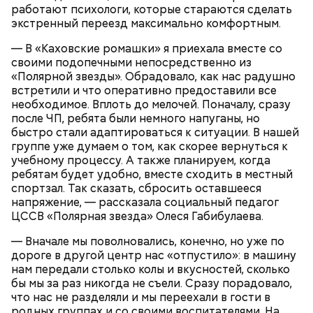
работают психологи, которые стараются сделать
экстренный переезд максимально комфортным.
— В «Каховские ромашки» я приехала вместе со
своими подопечными непосредственно из
Очищенный сырой салатный сельдерей
За свою земную жизнь он совершил множество
«Полярной звезды». Обрадовало, как нас радушно
нашинковать соломкой. Яблоки очистить от
добрых дел во славу Божию.
встретили и что оперативно предоставили все
кожицы и семян, нарезать ломтиками. Так же
необходимое. Вплоть до мелочей. Поначалу, сразу
нарезать вареный картофель. Продукты
после ЧП, ребята были немного напуганы, но
перемешать, полить салатной заправкой, выложить
быстро стали адаптироваться к ситуации. В нашей
в салатник горкой и украсить веточками
группе уже думаем о том, как скорее вернуться к
сельдерея, кусочками свежих помидоров и
учебному процессу. А также планируем, когда
ломтиками яблок.
ребятам будет удобно, вместе сходить в местный
спортзал. Так сказать, сбросить оставшееся
напряжение, — рассказала социальный педагог
ЦССВ «Полярная звезда» Олеся Габибулаева.
— Вначале мы поволновались, конечно, но уже по
дороге в другой центр нас «отпустило»: в машину
нам передали столько колы и вкусностей, сколько
бы мы за раз никогда не съели. Сразу порадовало,
2-3 картофелины,
что нас не разделяли и мы переехали в гости в
1 некрупное яблоко,
родных группах и со своими воспитателями. На