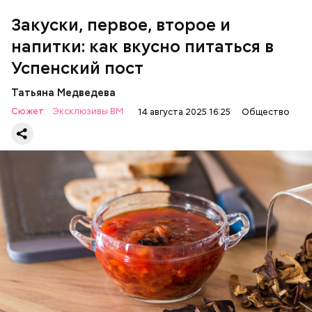
100 г растительного масла;
зелень петрушки и укропа.
Закуски, первое, второе и
напитки: как вкусно питаться в
Успенский пост
Татьяна Медведева
Сюжет:
Эксклюзивы ВМ
14 августа 2025 16:25
Общество
Баклажаны с овощами
ПРАВОСЛАВИЕ
ЕДА
РЕЦЕПТЫ