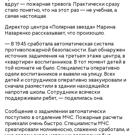
по 1 моркови и репчатой луковице;
скорбех скорый помощниче!
вдруг — пожарная тревога. Практически сразу
3 ст. ложки растительного масла;
стало понятно, что на этот раз — не учебная, а
зелень, черный молотый перец и соль по вкусу.
самая настоящая.
Директор центра «Полярная звезда» Марина
Назаренко рассказывает, что произошло.
— В 19:45 сработала автоматическая система
противопожарной безопасности. Был обнаружен
источник задымления на третьем этаже центра, в
«квартире» воспитанников. В тот момент детей в
той комнате не было. Специалисты оперативно
одели воспитанников и вывели на улицу. Всех
детей и сотрудников оперативно эвакуировали и
сначала разместили в здании находящейся
напротив школы. Сотрудники всячески
поддерживали ребят, — поделилась она.
Грибной суп с фасолью
Сообщение о задымлении автоматически
Молитва Николаю чудотворцу
поступило в отделение МЧС. Пожарные расчеты
приехали очень быстро. Специалисты МЧС
среагировали молниеносно, слаженно сработали, и