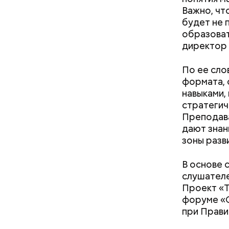
Важно, чт
будет не 
образоват
директор
По ее сло
формата, 
навыками,
стратегич
Преподава
дают знан
зоны разв
— Первые 
ездили де
В основе 
отдых. Ра
слушателе
Проект «Т
форуме «О
при Прави
нужно з