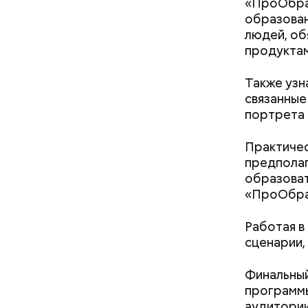
«ПроОбраз
образован
людей, об
продуктам
При встре
Также узн
Бычков:
связанные
портрета 
Практичес
предполаг
образоват
«ПроОбра
Работая в
сценарии,
Финальный
программы
— Ситуаци
аудитории
ситуацию.