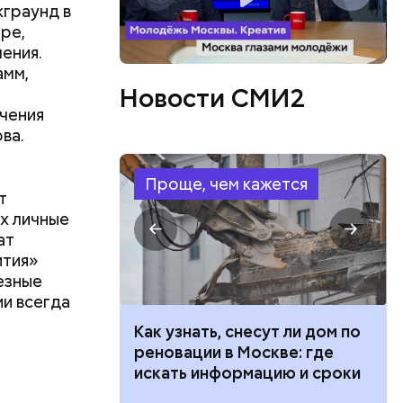
кграунд в
бенно
ре,
ения.
амм,
Новости СМИ2
учения
ва.
Проще, чем кажется
т
х личные
ат
ития»
езные
ии всегда
ло
 100 тысяч
Как узнать, снесут ли дом по
участвовал
дарства при
реновации в Москве: где
нужно было
ии: кто может
искать информацию и сроки
 какие нужны