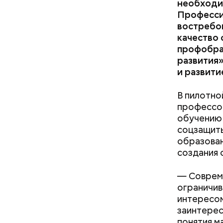
необходи
Профессио
востребов
качество 
профобра
развития»
и развити
В пилотно
После пол
профессор
вывели из
обучению 
проверял 
соцзащиты
образован
создания 
— Совреме
— Может п
ограничив
осторожно
интересом
академик.
заинтерес
понятия м