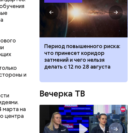
 обучения
вые
ла
нового
иток» из
Период повышенного риска:
ми
и вода с
что принесет коридор
ющих
ями помочь
затмений и чего нельзя
делать с 12 по 28 августа
только
 стороны и
ва часа
Вечерка ТВ
 — на
ости
он.
идеями.
 марта на
о центра