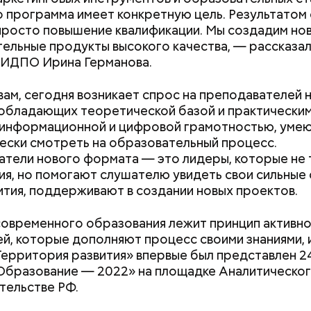
о программа имеет конкретную цель. Результатом
просто повышение квалификации. Мы создадим но
ельные продукты высокого качества, — рассказа
 ИДПО Ирина Германова.
вам, сегодня возникает спрос на преподавателей 
Не талант, а детская травма:
«Волшебный нап
обладающих теоретической базой и практически
как сцена становится для
Японии: может л
 информационной и цифровой грамотностью, уме
звезд стратегией выживания
рисовыми отруб
ески смотреть на образовательный процесс.
похудеть
тели нового формата — это лидеры, которые не 
ия, но помогают слушателю увидеть свои сильные
ития, поддерживают в создании новых проектов.
двое суток мы постоянно были на ногах. Каждые д
лать замеры радиации. Время от выезда до выезда
современного образования лежит принцип активн
бота и есть работа. Ее надо выполнять, — говорит 
й, которые дополняют процесс своими знаниями, 
ерритория развития» впервые был представлен 24
бразование — 2022» на площадке Аналитическог
тельстве РФ.
астыть на месте и не двигаться;