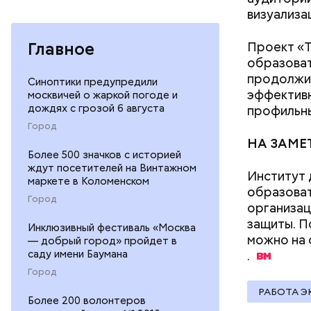
визуализа
Хиросиме 
ликвидато
Главное
Проект «Т
образоват
продолжит
Синоптики предупредили
эффективн
москвичей о жаркой погоде и
дождях с грозой 6 августа
профильны
Город
НА ЗАМЕ
Среднее в
Более 500 значков с историей
Большие ж
ждут посетителей на Винтажном
Институт
маркете в Коломенском
образоват
Город
организац
защиты. П
Инклюзивный фестиваль «Москва
можно на 
— добрый город» пройдет в
саду имени Баумана
.
Город
РАБОТА Э
Более 200 волонтеров