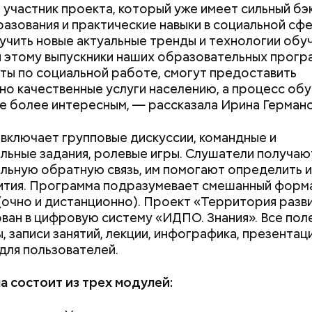
ни в коем случае махать руками;
участник проекта, который уже имеет сильный бэ
т пытаться «поймать» молнию или потрогать, осо
азования и практические навыки в социальной сфе
ческими предметами.
учить новые актуальные тренды и технологии обуч
 этому выпускники наших образовательных прогр
ты по социальной работе, смогут предоставить
но качественные услуги населению, а процесс об
е более интересным, — рассказала Ирина Германо
включает групповые дискуссии, командные и
льные задания, ролевые игры. Слушатели получаю
льную обратную связь, им помогают определить и
ития. Программа подразумевает смешанный форм
(очно и дистанционно). Проект «Территория разв
ван в цифровую систему «ИДПО. Знания». Все пол
, записи занятий, лекции, инфографика, презентац
 он проработал восемь суток. В его задачу входи
для пользователей.
Как поменять батареи дома и
Как получить до
 уровня радиации в воздухе. Кроме того, Макеев 
не получить штраф
рублей от госу
ии населения из города, которую, по его мнению, 
 состоит из трех модулей:
трудной ситуац
ньше на несколько дней.
претендовать и