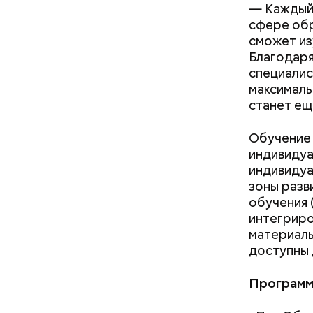
нельзя 
— Каждый 
не стои
сфере обр
металли
сможет из
Благодаря
специалис
максималь
станет ещ
Обучение 
индивидуа
индивидуа
зоны разв
обучения 
интегриро
материалы
В Припяти
доступны 
измерение
в эвакуац
Программа
делать ра