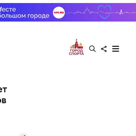
евизор. И
но. Если
р за
 угаснет,
о редкий
ет
ов