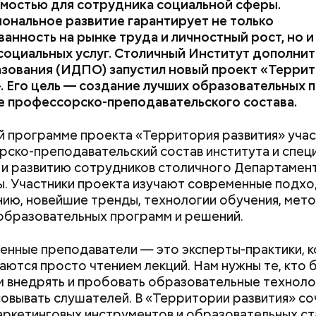
мостью для сотрудника социальной сферы.
предстоящем лете
нальное развитие гарантирует не только
анность на рынке труда и личностный рост, но и
социальных услуг. Столичный Институт дополни
зования (ИДПО) запустил новый проект «Терри
. Его цель — создание лучших образовательных 
е профессорско-преподавательского состава.
й программе проекта «Территория развития» уча
учения предельно допустимой дозы радиации Ма
ско-преподавательский состав института и спец
 30-километровой зоны отчуждения, где он до 3 ма
и развитию сотрудников столичного Департамент
на уровень радиационной зараженности автотран
. Участники проекта изучают современные подхо
ию, новейшие тренды, технологии обучения, мет
образовательных программ и решений.
нные преподаватели — это эксперты-практики, к
робить заряд на человека. Нужно вести себя оче
аются просто чтением лекций. Нам нужны те, кто 
, будто увидели дикого зверя, затаиться, — доба
 внедрять и пробовать образовательные техноло
овывать слушателей. В «Территории развития» с
аркетинговых инструментов и образовательных ст