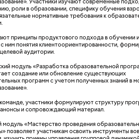
ование». Участники изучают современные подхо
документы
ию, роли в образовании, специфику обучения взр
«Грязная» зона: в
язательные нормативные требования к образоват
жизнь в пострада
.
Чернобыльской а
че с шаровой молнией важно не паниковать, подч
районах
ают принципы продуктового подхода в обучении 
 с ним понятия клиентоориентированности, форм
целевой аудитории.
кий модуль «Разработка образовательной прогр
ает создание или обновление существующих
ельных программ с учетом полученных знаний в м
зование».
 команде, участники формулируют структуру прог
 анонсы и сопровождающий материал.
 модуль «Мастерство проведения образователь
» позволяет участникам освоить инструменты во
ю в целом перенес ровно. Мы тогда и не осознав
, изучить приемы управления групповой динамикой
 Что нас возьмет, самых крепких и сильных? Знали 