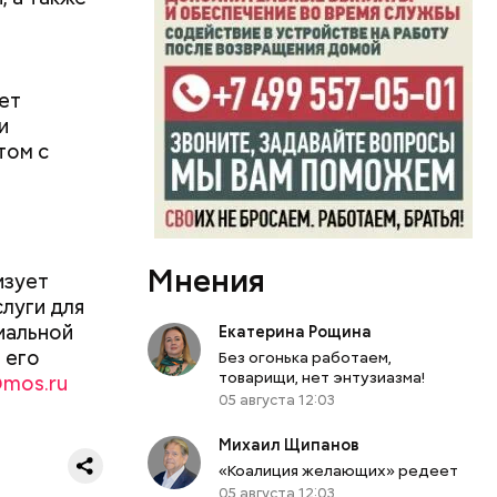
говорит
ет
и
том с
.
0 секунд.
ерт.
Мнения
изует
луги для
иальной
Екатерина Рощина
 его
Без огонька работаем,
товарищи, нет энтузиазма!
@mos.ru
05 августа 12:03
Михаил Щипанов
«Коалиция желающих» редеет
05 августа 12:03