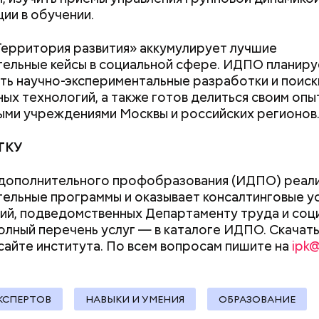
ции в обучении.
и Нагасаки. С подобным сами не сталкивались, — 
р.
ерритория развития» аккумулирует лучшие
ельные кейсы в социальной сфере. ИДПО планиру
ь научно-экспериментальные разработки и поиск
ых технологий, а также готов делиться своим опы
ми учреждениями Москвы и российских регионов
ТКУ
ремя жизни молнии (маленькой и средней) около 3
е могут жить и до нескольких минут, отметил эксп
 дополнительного профобразования (ИДПО) реал
ельные программы и оказывает консалтинговые ус
ий, подведомственных Департаменту труда и соц
олный перечень услуг — в каталоге ИДПО. Скачать
сайте института. По всем вопросам пишите на
ipk
КСПЕРТОВ
НАВЫКИ И УМЕНИЯ
ОБРАЗОВАНИЕ