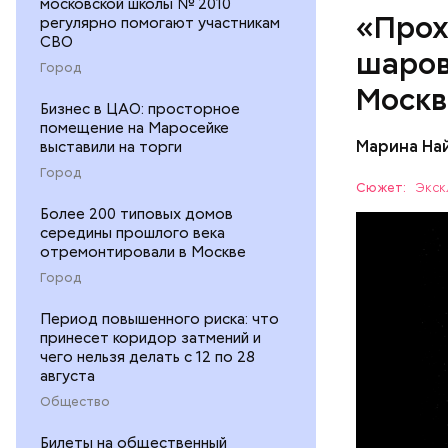
московской школы № 2010
«Прох
регулярно помогают участникам
СВО
шаров
Город
По его сл
Москв
Бизнес в ЦАО: просторное
аварий ра
помещение на Маросейке
выставили на торги
Марина На
Город
Сюжет:
Экск
Более 200 типовых домов
середины прошлого века
отремонтировали в Москве
— Маленьк
Город
сантиметр
Шаровая м
УЧЕНЫЕ
Период повышенного риска: что
следов. Он
принесет коридор затмений и
причем в 
чего нельзя делать с 12 по 28
августа
Общество
Билеты на общественный