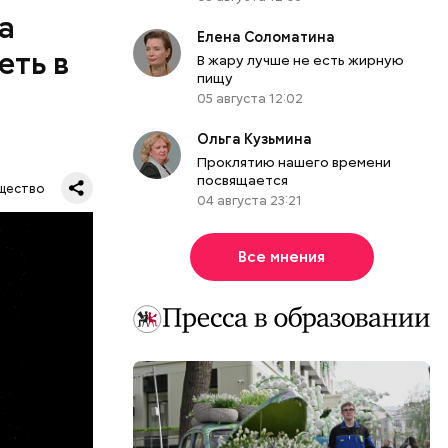
а
Елена Соломатина
еть в
В жару лучше не есть жирную
пищу
одобных
05 августа 12:02
а.
Ольга Кузьмина
Проклятию нашего времени
посвящается
щество
04 августа 23:21
Все мнения
их метров.
тавляя
влезть,
роходит.