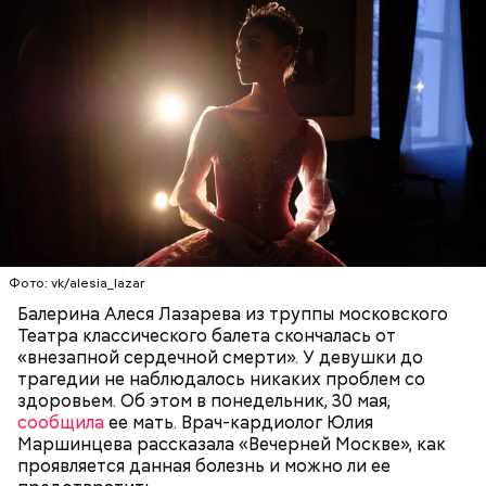
19 декабря с утра люди шли в церковь, служили
молебны святому Николаю, а после этого сообща
накрывали большие столы и начинали веселиться.
— Встречался с теми, кто уехал раньше, так как
«Для кума Никольщина бражку варит, для кумы –
раньше прибывал на место. Было большое чувство
пироги печет»; «На Никольщину зови друга, зови и
радости от встречи с однополчанами, — говорит
ворога — оба будут друзья».
Однако если молния все же взорвется, то это
он.
может привести к тому, что человек получит ожоги
или загорится помещение, предупредил эксперт.
Фото: vk/alesia_lazar
Балерина Алеся Лазарева из труппы московского
Театра классического балета скончалась от
«внезапной сердечной смерти». У девушки до
трагедии не наблюдалось никаких проблем со
здоровьем. Об этом в понедельник, 30 мая,
сообщила
ее мать. Врач-кардиолог Юлия
Маршинцева рассказала «Вечерней Москве», как
проявляется данная болезнь и можно ли ее