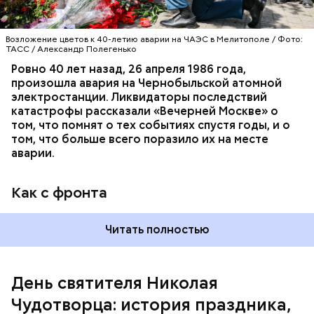
Возложение цветов к 40-летию аварии на ЧАЭС в Мелитополе / Фото:
ТАСС / Александр Полегенько
Ровно 40 лет назад, 26 апреля 1986 года,
произошла авария на Чернобыльской атомной
Как гласит предание, совершая паломничество в
электростанции. Ликвидаторы последствий
Иерусалим, Николай Чудотворец по просьбе
катастрофы рассказали «Вечерней Москве» о
отчаявшихся путников молитвой успокоил
том, что помнят о тех событиях спустя годы, и о
разбушевавшееся море.
том, что больше всего поразило их на месте
аварии.
Как рассказывает Житие, преподобный родился в
городке Патаре. С детства Николай проникся
Как с фронта
христианской религией и рано принял решение
посвятить свою жизнь Богу. Целыми днями отрок
проводил в храме, а по вечерам молился и читал
Читать полностью
книги. Его дядя, епископ Николай Патарский, видя
такое усердие, сделал юношу чтецом, а затем и
возвел в сан священника. Все богатства,
полученные в наследство от родителей, Николай
День святителя Николая
отдал на дела милосердия. Со временем Николай
Чудотворца: история праздника,
стал епископом в городе Мире. Он был страстным