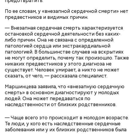
предотвратить.
Николай-угодник и народный
По ее словам, у «внезапной сердечной смерти» нет
— Заранее предсказать, как объект себя поведет,
предвестников и видимых причин.
календарь
невозможно. Если допустить резкое движение,
Вернулся Макеев в Киев в ночь с 3 на 4 мая. По его
поток воздуха может увлечь шар за человеком, и
— Внезапная сердечная смерть характеризуется
словам, ему казалось, что он вернулся домой с
тот будет следовать за ним до тех пор, пока не
остановкой сердечной деятельности без каких-
фронта с победой.
угаснет, — объяснил Бычков. — Но чаще всего они
либо причин. Она не связана с определенной
не взрываются. Это редкий случай. Обычно энергия
патологией сердца или экстракардиальной
у них кончается и они затухают.
патологией. В большинстве случаев на вскрытиях
не могут определить, почему так произошло. Также
никаких предвестников у этого диагноза не
существует. Человек умирает, а никто не может
Помози мне грешному и унылому в настоящем сем
сказать, от чего, — рассказала специалист.
житии, умоли Господа Бога даровати ми
оставление всех моих грехов, елико согреших от
Маршинцева заявила, что «внезапную сердечную
юности моея, во всем житии моем, делом, словом,
смерть» в основном диагностируют у молодых
помышлением и всеми моими чувствы; и во исходе
людей. Она может передаваться по
души моея помози ми окаянному, умоли Господа
наследственности от близких родственников.
Бога, всея твари Содетеля, избавити мя воздушных
мытарств и вечного мучения: да всегда прославляю
— Чаще всего это происходит в молодом возрасте.
Отца и Сына и Святаго Духа, и твое милостивное
Те люди, у кого есть наследственные сердечные
По его словам, молния может распасться, улететь
предстательство, ныне и присно и во веки веков.
— Электричества нет. Но есть электростанция. И
заболевания или у их близких родственников была
или просто погаснуть. Однако есть риск, что она
Аминь.
«Новым рекордам — быть»: как