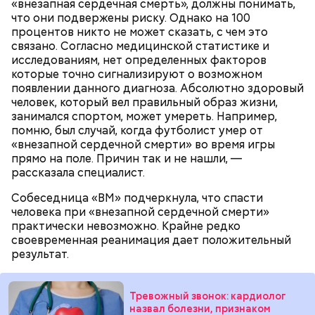
секретарь партийной организации сжалился и
«внезапная сердечная смерть», должны понимать,
может и взорваться.
активность Эль-Ниньо может
выделил нам цветной телевизор. И мы вечером
что они подвержены риску. Однако на 100
отразиться на предстоящем лете
смогли посмотреть матч, — вспоминает он.
процентов никто не может сказать, с чем это
в России
связано. Согласно медицинской статистике и
исследованиям, нет определенных факторов
которые точно сигнализируют о возможном
появлении данного диагноза. Абсолютно здоровый
человек, который вел правильный образ жизни,
занимался спортом, может умереть. Например,
О, всесвятый Николае, угодниче преизрядный
помню, был случай, когда футболист умер от
Господень, теплый наш заступниче, и везде в
«внезапной сердечной смерти» во время игры
скорбех скорый помощниче!
прямо на поле. Причин так и не нашли, —
Одним из запоминающихся событий того периода
рассказала специалист.
для Макеева стал футбольный матч между
киевским «Динамо» и мадридским «Атлетико»,
Собеседница «ВМ» подчеркнула, что спасти
который состоялся 3 мая в Киеве. Полк Макеева жил
человека при «внезапной сердечной смерти»
в палатках в лесу около Варовичей, в 12 километрах
практически невозможно. Крайне редко
от Припяти. А солдатам очень хотелось увидеть
своевременная реанимация дает положительный
— Может пробить заряд на человека. Нужно вести
трансляцию матча. Макеев поехал к секретарю
результат.
себя очень осторожно, будто увидели дикого
партийной организации колхоза и попросил
зверя, затаиться, — добавил академик.
одолжить телевизор.
Тревожный звонок: кардиолог
назвал болезни, признаком