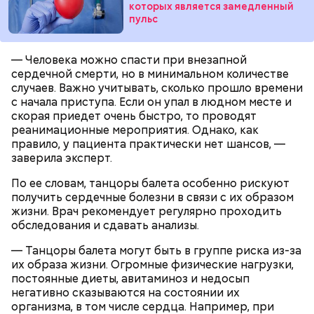
которых является замедленный
пульс
— Человека можно спасти при внезапной
сердечной смерти, но в минимальном количестве
После получения предельно допустимой дозы
Молитва Николаю чудотворцу
случаев. Важно учитывать, сколько прошло времени
радиации Макеева вывели из 30-километровой
с начала приступа. Если он упал в людном месте и
зоны отчуждения, где он до 3 мая проверял на
скорая приедет очень быстро, то проводят
уровень радиационной зараженности
реанимационные мероприятия. Однако, как
автотранспорт.
правило, у пациента практически нет шансов, —
нужно застыть на месте и не двигаться;
заверила эксперт.
нельзя ни в коем случае махать руками;
По ее словам, танцоры балета особенно рискуют
не стоит пытаться «поймать» молнию или
получить сердечные болезни в связи с их образом
потрогать, особенно металлическими
жизни. Врач рекомендует регулярно проходить
предметами.
обследования и сдавать анализы.
— Танцоры балета могут быть в группе риска из-за
их образа жизни. Огромные физические нагрузки,
постоянные диеты, авитаминоз и недосып
негативно сказываются на состоянии их
Множество людей совершают паломнические
организма, в том числе сердца. Например, при