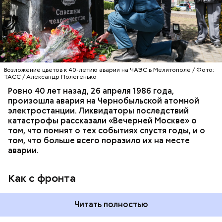
гражданской обороны. На тот момент, когда
произошла авария на Чернобыльской атомной
АВАРИИ
ЧЕРНОБЫЛЬ
ИСТОРИЯ
станции, ему было 26 лет.
Возложение цветов к 40-летию аварии на ЧАЭС в Мелитополе / Фото:
ТАСС / Александр Полегенько
Ровно 40 лет назад, 26 апреля 1986 года,
произошла авария на Чернобыльской атомной
Как гласит предание, совершая паломничество в
электростанции. Ликвидаторы последствий
Иерусалим, Николай Чудотворец по просьбе
катастрофы рассказали «Вечерней Москве» о
отчаявшихся путников молитвой успокоил
том, что помнят о тех событиях спустя годы, и о
разбушевавшееся море.
том, что больше всего поразило их на месте
аварии.
Как рассказывает Житие, преподобный родился в
городке Патаре. С детства Николай проникся
Как с фронта
христианской религией и рано принял решение
посвятить свою жизнь Богу. Целыми днями отрок
проводил в храме, а по вечерам молился и читал
Читать полностью
книги. Его дядя, епископ Николай Патарский, видя
такое усердие, сделал юношу чтецом, а затем и