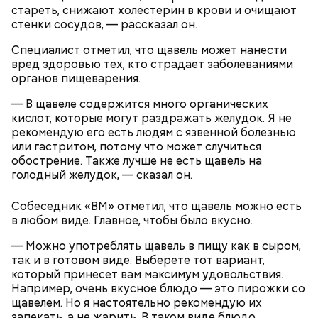
себя очень осторожно, будто увидели дикого
партийной организации колхоза и попросил
стареть, снижают холестерин в крови и очищают
зверя, затаиться, — добавил академик.
одолжить телевизор.
стенки сосудов, — рассказал он.
Специалист отметил, что щавель может нанести
вред здоровью тех, кто страдает заболеваниями
органов пищеварения.
— В щавеле содержится много органических
кислот, которые могут раздражать желудок. Я не
рекомендую его есть людям с язвенной болезнью
После получения предельно допустимой дозы
Молитва Николаю чудотворцу
или гастритом, потому что может случиться
радиации Макеева вывели из 30-километровой
обострение. Также лучше не есть щавель на
зоны отчуждения, где он до 3 мая проверял на
голодный желудок, — сказал он.
уровень радиационной зараженности
автотранспорт.
Собеседник «ВМ» отметил, что щавель можно есть
нужно застыть на месте и не двигаться;
в любом виде. Главное, чтобы было вкусно.
нельзя ни в коем случае махать руками;
— Можно употреблять щавель в пищу как в сыром,
не стоит пытаться «поймать» молнию или
так и в готовом виде. Выберете тот вариант,
потрогать, особенно металлическими
который принесет вам максимум удовольствия.
предметами.
Например, очень вкусное блюдо — это пирожки со
щавелем. Но я настоятельно рекомендую их
запекать, а не жарить. В таком виде блюдо