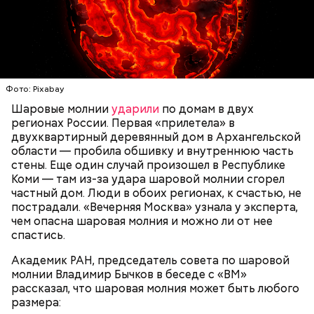
скончался в середине IV века. По церковному
— Маленькие — от одного сантиметра, средние —
преданию, мощи святого сохранились нетленными
около 20 сантиметров, а самые большие могут
и источали чудесное миро, от которого исцелилось
доходить до нескольких метров. Шаровая молния
множество людей. В 1087 году мощи Николая
проходит и через стекла, даже часто не оставляя
Угодника были перенесены в итальянский город
следов. Она как капля стекает, растекается. Может
Бар (Бари), где находятся и поныне.
УЧЕНЫЕ
МОЛНИИ
ПОГОДА
и в окно влезть, причем в двухметровое.
Фото: Pixabay
Сжимается, как воздушный шар, и проходит.
Шаровые молнии
ударили
по домам в двух
регионах России. Первая «прилетела» в
двухквартирный деревянный дом в Архангельской
области — пробила обшивку и внутреннюю часть
По его словам, солдаты не знали о масштабах
стены. Еще один случай произошел в Республике
трагедии. Подобных аварий раньше не случалось.
Коми — там из-за удара шаровой молнии сгорел
Поэтому он не испытывал страха.
частный дом. Люди в обоих регионах, к счастью, не
пострадали. «Вечерняя Москва» узнала у эксперта,
чем опасна шаровая молния и можно ли от нее
спастись.
Академик РАН, председатель совета по шаровой
За свою земную жизнь он совершил множество
молнии Владимир Бычков в беседе с «ВМ»
добрых дел во славу Божию.
рассказал, что шаровая молния может быть любого
размера: