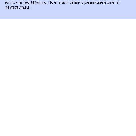
эл.почты:
edit@vm.ru
. Почта для связи с редакцией сайта:
news@vm.ru
.