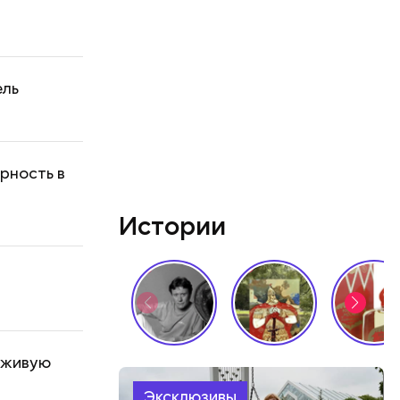
ель
рность в
Истории
 живую
Эксклюзивы