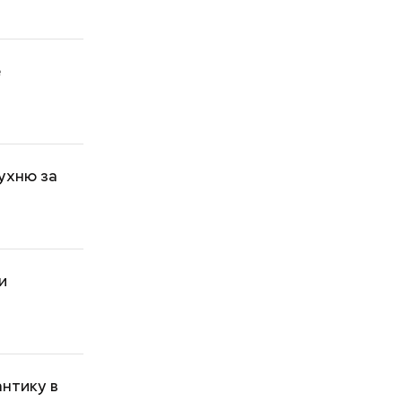
е
ухню за
и
нтику в