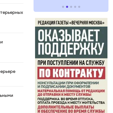
нтерьерных
ри
терьере
льными