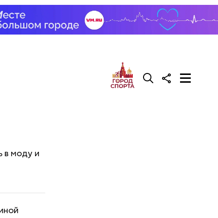
 в моду и
тиной