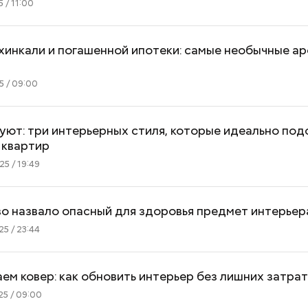
 / 11:00
хинкали и погашенной ипотеки: самые необычные а
5 / 09:00
уют: три интерьерных стиля, которые идеально под
 квартир
5 / 19:49
о назвало опасный для здоровья предмет интерьер
5 / 23:44
Как поменять батареи дома и
Как получить до
не получить штраф
рублей от госу
трудной ситуац
ем ковер: как обновить интерьер без лишних затра
претендовать и
5 / 09:00
документы