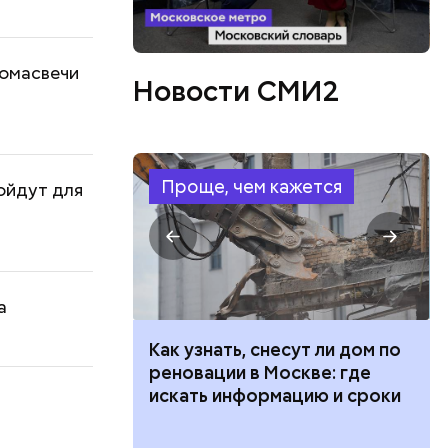
ромасвечи
Новости СМИ2
Проще, чем кажется
ойдут для
а
 100 тысяч
Как узнать, снесут ли дом по
дарства при
реновации в Москве: где
ии: кто может
искать информацию и сроки
т
 какие нужны