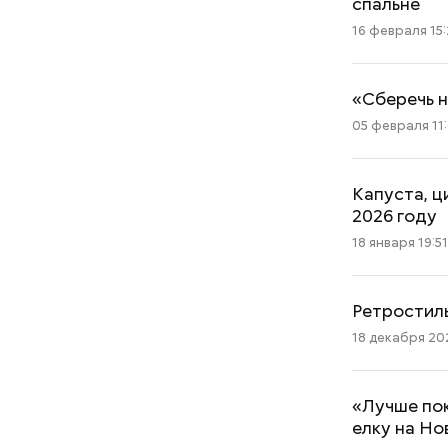
спальне
16 февраля 15
«Сберечь н
05 февраля 11
Капуста, ц
2026 году
18 января 19:5
Ретростиль
18 декабря 202
«Лучше по
елку на Но