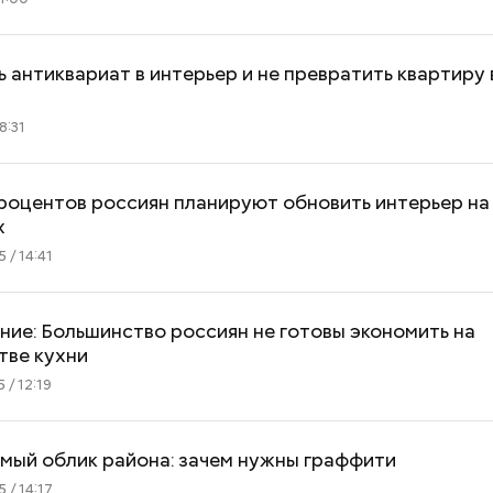
ь антиквариат в интерьер и не превратить квартиру
8:31
роцентов россиян планируют обновить интерьер на
х
 / 14:41
ие: Большинство россиян не готовы экономить на
тве кухни
 / 12:19
мый облик района: зачем нужны граффити
 / 14:17