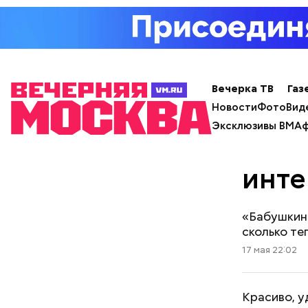
Вечерка ТВ
Газ
Новости
Фото
Вид
Эксклюзивы ВМ
Аф
инте
«Бабушкин 
сколько те
17 мая 22:02
Красиво, у