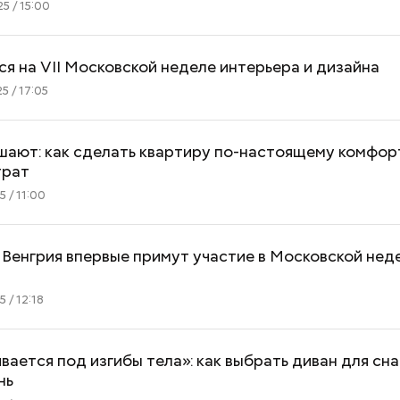
5 / 15:00
ся на VII Московской неделе интерьера и дизайна
5 / 17:05
Мужчина умер после укуса
Приседания, пла
шают: как сделать квартиру по-настоящему комфор
гадюки: как отличить ее от
топ лучших и э
трат
ужа и когда она атакует
упражнений для
 / 11:00
 Венгрия впервые примут участие в Московской нед
 / 12:18
ается под изгибы тела»: как выбрать диван для сна
нь