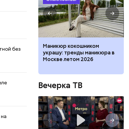
нка, выпады:
Маникюр кокошником
тной без
ффективных
украшу: тренды маникюра в
 разминки
Москве летом 2026
еле
Вечерка ТВ
 на