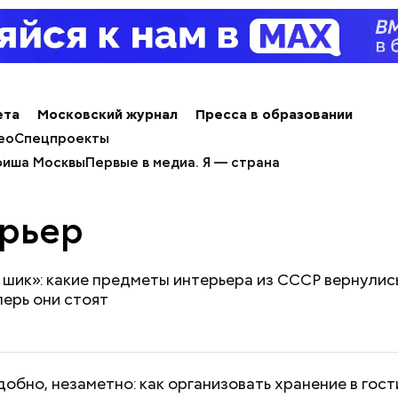
ета
Московский журнал
Пресса в образовании
ео
Спецпроекты
иша Москвы
Первые в медиа. Я — страна
рьер
шик»: какие предметы интерьера из СССР вернулись
перь они стоят
добно, незаметно: как организовать хранение в гос