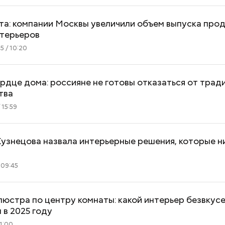
та: компании Москвы увеличили объем выпуска про
нтерьеров
5 / 10:20
рдце дома: россияне не готовы отказаться от трад
тва
 15:59
узнецова назвала интерьерные решения, которые н
 09:45
люстра по центру комнаты: какой интерьер безвкусе
 в 2025 году
11:00