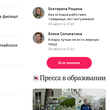
Екатерина Рощина
Без огонька работаем,
 в филиал
товарищи, нет энтузиазма!
05 августа 12:03
Елена Соломатина
В жару лучше не есть жирную
пищу
 майских
05 августа 12:02
Все мнения