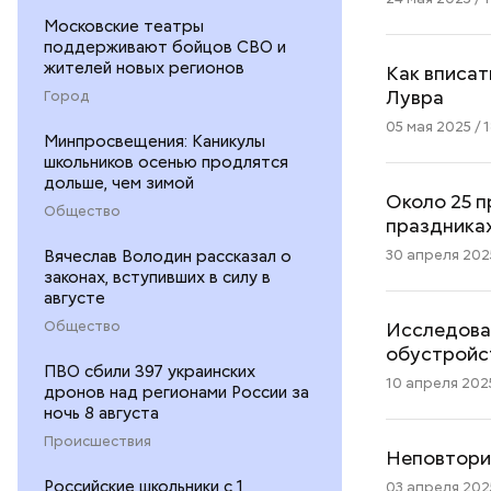
Московские театры
поддерживают бойцов СВО и
жителей новых регионов
Как вписат
Лувра
Город
05 мая 2025 / 1
Минпросвещения: Каникулы
школьников осенью продлятся
дольше, чем зимой
Около 25 п
Общество
праздника
30 апреля 2025
Вячеслав Володин рассказал о
законах, вступивших в силу в
августе
Исследован
Общество
обустройс
ПВО сбили 397 украинских
10 апреля 2025
дронов над регионами России за
ночь 8 августа
Происшествия
Неповтори
Российские школьники с 1
03 апреля 2025