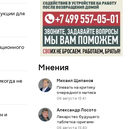
дукции для
иционного
Мнения
икогда не
Михаил Щипанов
Плевать на критику
очередного нытика
06 августа 15:41
Александр Лосото
н и
Лекарство будущего:
таблетка-оригами
06 августа 15:40