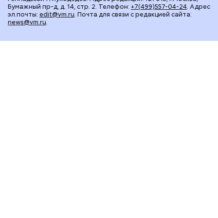
Бумажный пр-д, д. 14, стр. 2. Телефон:
+7(499)557-04-24
. Адрес
эл.почты:
edit@vm.ru
. Почта для связи с редакцией сайта:
news@vm.ru
.