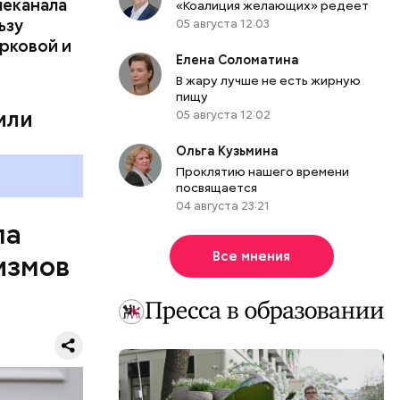
леканала
«Коалиция желающих» редеет
ьзу
05 августа 12:03
урковой и
Елена Соломатина
В жару лучше не есть жирную
пищу
или
05 августа 12:02
Ольга Кузьмина
Проклятию нашего времени
посвящается
04 августа 23:21
ла
Все мнения
измов
обности
Матвиенко.