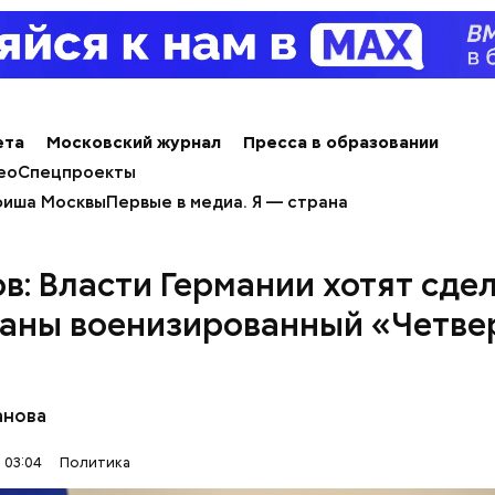
ета
Московский журнал
Пресса в образовании
ео
Спецпроекты
иша Москвы
Первые в медиа. Я — страна
в: Власти Германии хотят сде
раны военизированный «Четве
ркова призналась в работе на спецс
анова
 03:04
Политика