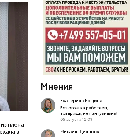
ета США.
дет
КИ
однако,
ть в
сполнения»
Мнения
аев их
жно
Екатерина Рощина
Без огонька работаем,
товарищи, нет энтузиазма!
05 августа 12:03
из плена
ехала в
Михаил Щипанов