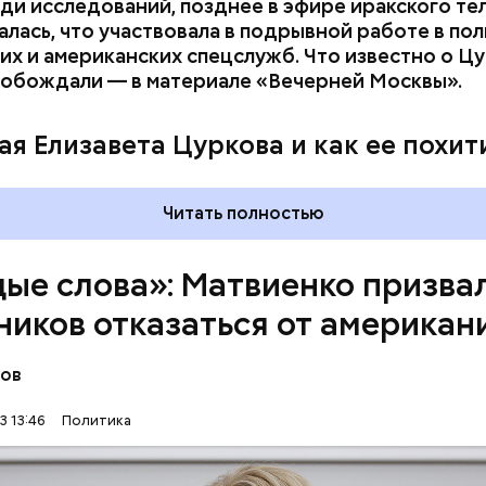
ди исследований, позднее в эфире иракского те
алась, что участвовала в подрывной работе в пол
их и американских спецслужб. Что известно о Ц
вобождали — в материале «Вечерней Москвы».
ая Елизавета Цуркова и как ее похит
Читать полностью
ые слова»: Матвиенко призва
ников отказаться от американ
нов
слова используются в официальной речи без над
ии устоявшихся русских соответствий, — заявила 
3 13:46
Политика
ЯЗЫК
ЧИНОВНИКИ
ВАЛЕНТИНА МАТВИЕНКО