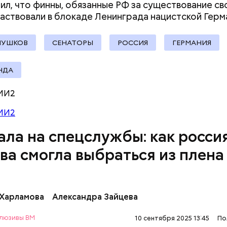
ил, что финны, обязанные РФ за существование св
кторской диссертации в Принстонском универси
частвовали в блокаде Ленинграда нацистской
Герм
м
Walla
, в столицу Ирака Цуркова попала по росси
ПУШКОВ
СЕНАТОРЫ
РОССИЯ
ГЕРМАНИЯ
НДА
МИ2
вфеда заявила, что необходимо начать борьбу с 
МИ2
 власти. Чиновникам необходимо следить за своей
ем документов. Матвиенко в подтверждение сво
ала на спецслужбы: как росси
итату советского и российского лингвиста Людми
: «Давайте говорить и писать по-русски правильно
ва смогла выбраться из плена
 Харламова
Александра Зайцева
люзивы ВМ
10 сентября 2025 13:45
По
 Цуркова — ученый и эксперт по Сирии и Ближнему