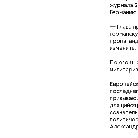
журнала S
Германию.
— Глава п
германску
пропаганд
изменить,
Среди про
русского 
По его мн
передает
милитариз
Европейск
последнег
призывающ
длящийся 
сознател
политичес
атареи дома и
Как получить до 100 тысяч
Александр
траф
рублей от государства при
В марте 2
трудной ситуации: кто может
научного 