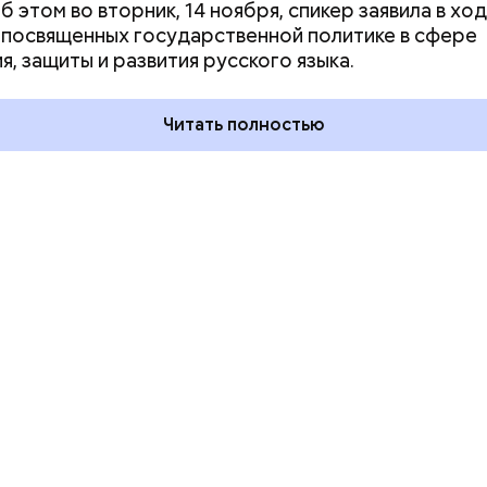
б этом во вторник, 14 ноября, спикер заявила в хо
го пряника и
День шевеления пальцами но
 посвященных государственной политике в сфере
 на
и Международный день
я, защиты и развития русского языка.
х: какие
подкаблучника: какие
тмечают в России
праздники отмечают в Росси
уста
и мире 6 августа
Читать полностью