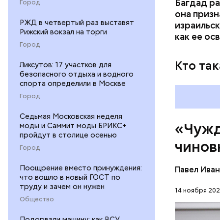
Багдад ра
Город
она призн
РЖД в четвертый раз выставят
израильск
Рижский вокзал на торги
как ее ос
Город
Кто так
Ликсутов: 17 участков для
безопасного отдыха и водного
спорта определили в Москве
Город
Седьмая Московская неделя
«Чужд
моды и Саммит моды БРИКС+
пройдут в столице осенью
чинов
Город
Поощрение вместо принуждения:
Павел Ива
что вошло в новый ГОСТ по
— Чуждые 
труду и зачем он нужен
при налич
14 ноября 202
Общество
РУССКИЙ 
Подорвали машину: как ВСУ