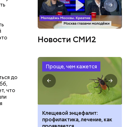
ть
ть
й
это
Новости СМИ2
 позиций
 внимания,
о
Проще, чем кажется
ться до
бб,
т, что
или
я
ить развитие
Клещевой энцефалит:
профилактика, лечение, как
проведения
проявляется
ать для