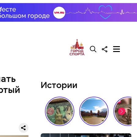
лать
Истории
ртый
лужбы