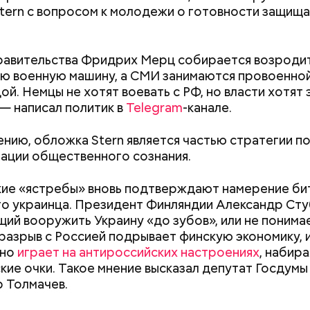
tern с вопросом к молодежи о готовности защища
равительства Фридрих Мерц собирается возроди
ю военную машину, а СМИ занимаются провоенно
ой. Немцы не хотят воевать с РФ, но власти хотят 
 — написал политик в
Telegram
-канале.
чего Матвиенко отметила, что вопрос укрепления
языка на мировой арене заслуживает пристального
ению, обложка Stern является частью стратегии п
Telegram
-канал «Совет Федерации».
ации общественного сознания.
ие «ястребы» вновь подтверждают намерение би
о украинца. Президент Финляндии Александр Сту
ий вооружить Украину «до зубов», или не понимае
разрыв с Россией подрывает финскую экономику, 
ьно
играет на антироссийских настроениях
, набира
кие очки. Такое мнение высказал депутат Госдумы
Как узнать, снесут ли дом по
Как предотврат
 Толмачев.
реновации в Москве: где
диабета
023 года 47-летняя ученая приехала в Багдад для 
искать информацию и сроки
исследования, которое позднее хотела использов