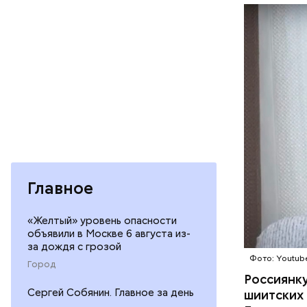
докторант
Она заним
ПОХИЩЕН
популярны
когда ей 
Израиль.
Председат
Главное
«кофебрей
и «переры
использов
«Желтый» уровень опасности
бороться.
объявили в Москве 6 августа из-
за дождя с грозой
Фото: Youtube
Город
Россиянку
Сергей Собянин. Главное за день
шиитских 