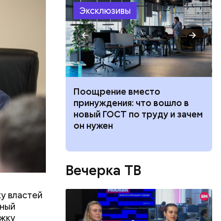
Эксклюзивы
регионов
не
ись цены.
ская травма:
Поощрение вместо
вится для
принуждения: что вошло в
ей выживания
новый ГОСТ по труду и зачем
он нужен
Вечерка ТВ
ода
у властей
у
нный
уппировке
ожку