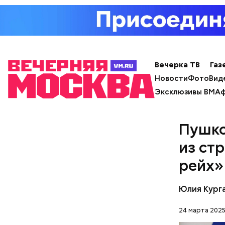
Вечерка ТВ
Газ
Новости
Фото
Вид
Эксклюзивы ВМ
Аф
Пушко
из ст
Как Цу
рейх»
Юлия Кург
24 марта 2025