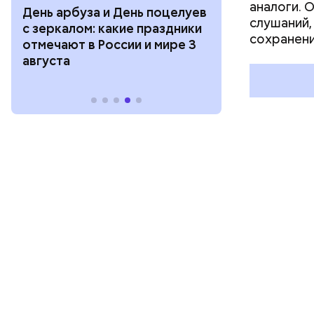
аналоги. О
День арбуза и День поцелуев
День тульско
слушаний,
с зеркалом: какие праздники
День сидения
сохранени
отмечают в России и мире 3
подоконника
августа
праздники о
и мире 2 авг