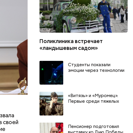
Поликлиника встречает
«ландышевым садом»
Студенты показали
эмоции через технологии
«Витязь» и «Муромец».
Первые среди тяжелых
звала
в своей
Пенсионер подготовил
ие
выставку ко Дню Победы