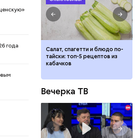
ищенскую»
26 года
 и блюдо по-
Бесконечное ничто: названа
ецептов из
главная опасность
зеркальной даты 8 августа
2026 года
овым
Вечерка ТВ