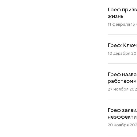
Греф призв
жизнь
11 февраля 15:
Греф: Ключ
не работал:
«Тяжелейшая
10 декабря 202
уклачев —
психоэмоциональная травма
профессии
для мужчины»: что такое
гинекомастия
Греф назва
рабством»
27 ноября 2025
Греф заяви
неэффекти
20 ноября 2025