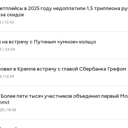
етплейсы в 2025 году недоплатили 1,5 триллиона р
-за скидок
 / 12:42
 на встречу с Путиным «умное» кольцо
 / 22:04
овел в Кремле встречу с главой Сбербанка Грефом
 / 14:39
 Более пяти тысяч участников объединил первый M
Как узнать, снесут ли дом по
Как предотврат
mmit
реновации в Москве: где
диабета
5 / 16:45
искать информацию и сроки