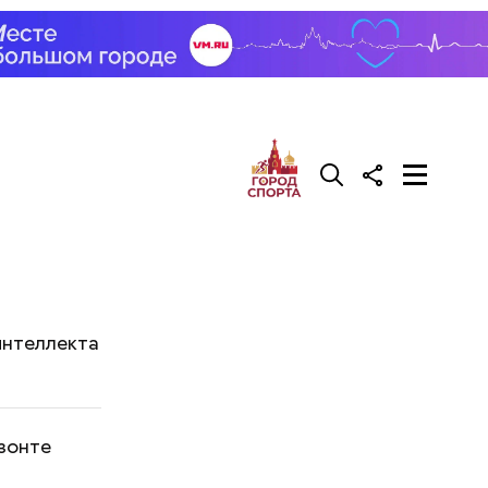
интеллекта
зонте