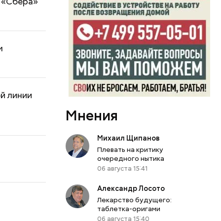
т «Сбера»
м
й линии
Мнения
Михаил Щипанов
Плевать на критику
очередного нытика
06 августа 15:41
Александр Лосото
Лекарство будущего:
таблетка-оригами
06 августа 15:40