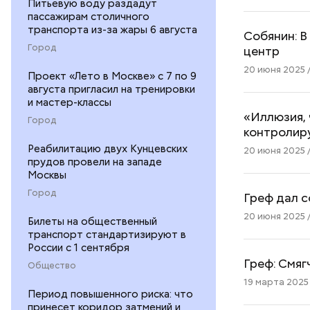
Питьевую воду раздадут
пассажирам столичного
транспорта из-за жары 6 августа
Собянин: В
Город
центр
20 июня 2025 /
Проект «Лето в Москве» с 7 по 9
августа пригласил на тренировки
и мастер-классы
«Иллюзия, 
Город
контролир
Реабилитацию двух Кунцевских
20 июня 2025 /
прудов провели на западе
Москвы
Город
Греф дал с
20 июня 2025 
Билеты на общественный
транспорт стандартизируют в
России с 1 сентября
Греф: Смя
Общество
19 марта 2025 
Период повышенного риска: что
принесет коридор затмений и