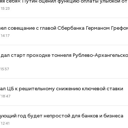
я себя»: Путин оценил функцию оплаты улыбкой о
 15:23
вел совещание с главой Сбербанка Германом Грефо
 14:17
 дал старт проходке тоннеля Рублево-Архангельско
 15:57
вал ЦБ к решительному снижению ключевой ставки
 18:47
ующий год будет непростой для банков и бизнеса
 12:41