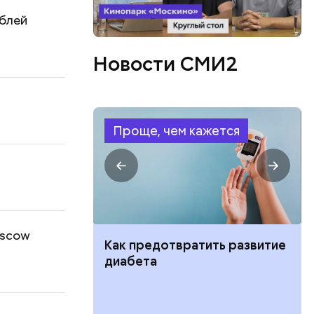
ублей
Новости СМИ2
Проще, чем кажется
oscow
ить развитие
Клещевой энцефалит:
профилактика, лечение, как
проявляется