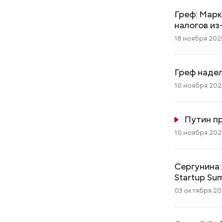
Греф: Марк
налогов из
18 ноября 2025
Греф надел
10 ноября 2025
Путин пр
10 ноября 2025
Сергунина:
атареи дома и
Как получить до 100 тысяч
Startup Su
траф
рублей от государства при
03 октября 202
трудной ситуации: кто может
претендовать и какие нужны
документы