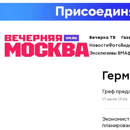
Вечерка ТВ
Газ
Новости
Фото
Вид
Эксклюзивы ВМ
Аф
Герм
Греф предл
17 июля 13:04
Экономист
планирова