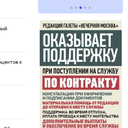
ный
оцентов к
а