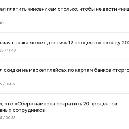
ал платить чиновникам столько, чтобы не вести «н
40
евая ставка может достичь 12 процентов к концу 20
Меняя реакцию иммунной
Салат, спагетти
5 / 11:48
системы: можно ли
тайски: топ-5 р
излечиться от аллергии на
кабачков
животных
л скидки на маркетплейсах по картам банков «торг
 / 16:06
л, что «Сбер» намерен сократить 20 процентов
вных сотрудников
 / 00:55