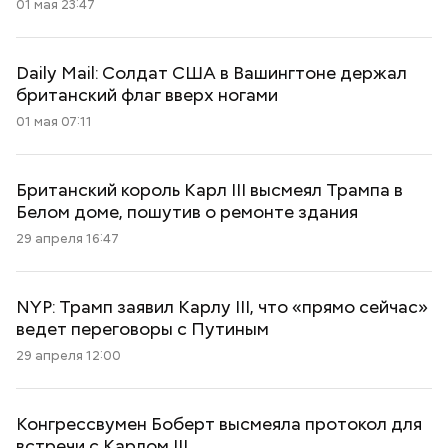
01 мая 23:47
Daily Mail: Cолдат США в Вашингтоне держал
британский флаг вверх ногами
01 мая 07:11
Британский король Карл III высмеял Трампа в
Белом доме, пошутив о ремонте здания
29 апреля 16:47
NYP: Трамп заявил Карлу III, что «прямо сейчас»
ведет переговоры с Путиным
29 апреля 12:00
Конгрессвумен Боберт высмеяла протокол для
встречи с Карлом III