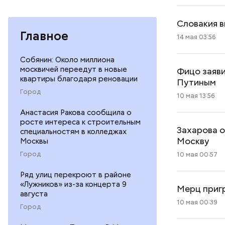
Словакия в
Главное
14 мая 03:56
Собянин: Около миллиона
москвичей переедут в новые
Фицо заяви
квартиры благодаря реновации
Путиным
Город
10 мая 13:56
Анастасия Ракова сообщила о
росте интереса к строительным
Захарова о
специальностям в колледжах
Москву
Москвы
Город
10 мая 00:57
Ряд улиц перекроют в районе
«Лужников» из-за концерта 9
Мерц пригр
августа
10 мая 00:39
Город