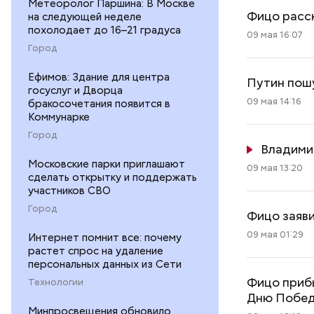
Метеоролог Паршина: В Москве
Фицо расск
на следующей неделе
похолодает до 16–21 градуса
09 мая 16:07
Город
Ефимов: Здание для центра
Путин пошу
госуслуг и Дворца
09 мая 14:16
бракосочетания появится в
Коммунарке
Город
Владими
Московские парки приглашают
09 мая 13:20
сделать открытку и поддержать
участников СВО
Город
Фицо заяви
09 мая 01:29
Интернет помнит все: почему
растет спрос на удаление
персональных данных из Сети
Фицо прибы
Технологии
Дню Побе
Минпросвещения обновило