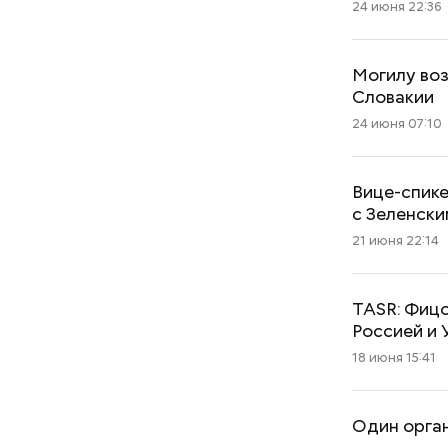
24 июня 22:36
Могилу воз
Словакии
24 июня 07:10
Вице-спике
с Зеленски
21 июня 22:14
TASR: Фиц
Россией и 
18 июня 15:41
Один орган