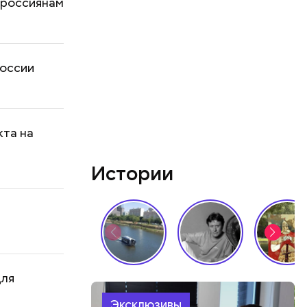
 россиянам
России
кта на
Истории
для
Эксклюзивы