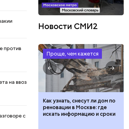
вакии
Новости СМИ2
ле против
Проще, чем кажется
та на ввоз
 100 тысяч
Как узнать, снесут ли дом по
дарства при
реновации в Москве: где
ии: кто может
искать информацию и сроки
азговоре с
 какие нужны