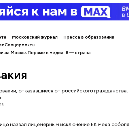
ета
Московский журнал
Пресса в образовании
ео
Спецпроекты
иша Москвы
Первые в медиа. Я — страна
акия
вакии, отказавшиеся от российского гражданства,
ь
28
ицо назвал лицемерным исключение ЕК меха соболя