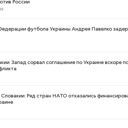
отив России
38
 Федерации футбола Украины Андрея Павелко задер
ии: Запад сорвал соглашение по Украине вскоре п
нфликта
 Словакии: Ряд стран НАТО отказались финансиров
раине