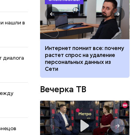
и нашли в
 жары: какой
Интернет помнит все: почему
Москве на
растет спрос на удаление
т диалога
августа
персональных данных из
Сети
Вечерка ТВ
между
знецов