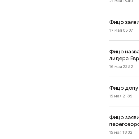
21 мая 15:40
Фицо заяви
17 мая 05:37
Фицо назв
лидера Ев
16 мая 23:52
Фицо допус
15 мая 21:39
Фицо заяви
переговор
15 мая 18:32