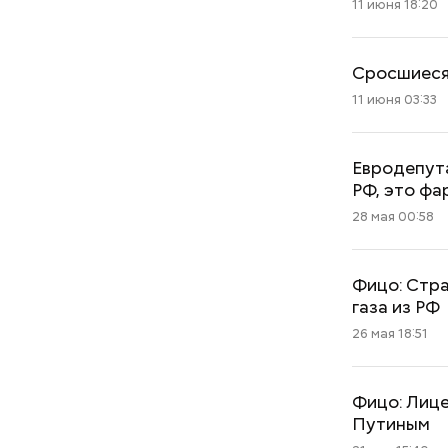
11 июня 18:20
Сросшиеся 
11 июня 03:33
Евродепута
РФ, это фа
28 мая 00:58
Фицо: Стра
газа из РФ
26 мая 18:51
Фицо: Лице
Путиным