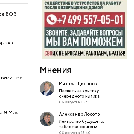
ов ВОВ
орах с
Мнения
 визите в
Михаил Щипанов
Плевать на критику
очередного нытика
06 августа 15:41
а 9 Мая
Александр Лосото
Лекарство будущего:
таблетка-оригами
06 августа 15:40