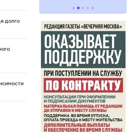
ще долго
ного
висимости