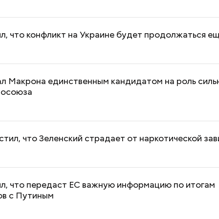
л, что конфликт на Украине будет продолжаться е
ал Макрона единственным кандидатом на роль силь
росоюза
тил, что Зеленский страдает от наркотической за
л, что передаст ЕС важную информацию по итогам
ов с Путиным