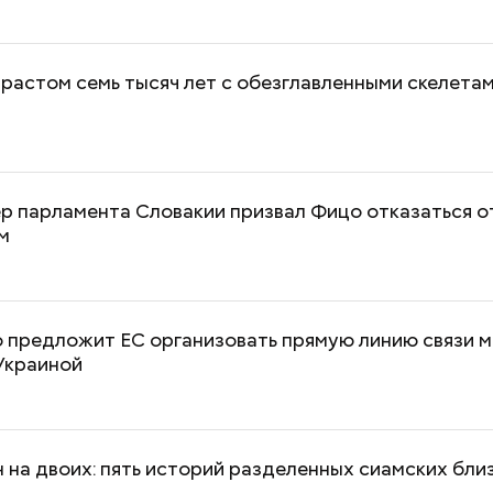
растом семь тысяч лет с обезглавленными скелетам
«Поколение соло»: что стоит
Прохлада после
за желанием молодежи жить
будет погода в 
р парламента Словакии призвал Фицо отказаться о
с фокусом «на себя»
второй неделе 
м
о предложит ЕС организовать прямую линию связи 
Украиной
 на двоих: пять историй разделенных сиамских бли