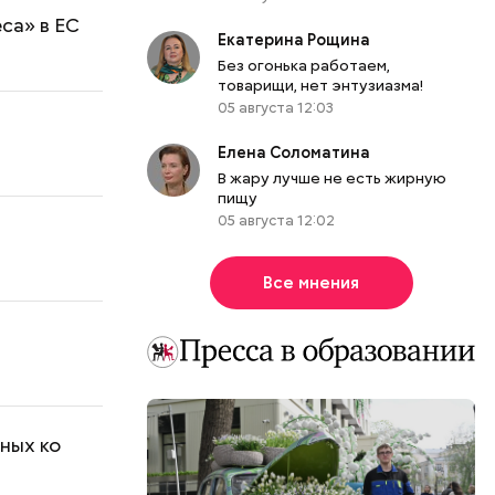
са» в ЕС
Екатерина Рощина
Без огонька работаем,
товарищи, нет энтузиазма!
05 августа 12:03
Елена Соломатина
В жару лучше не есть жирную
пищу
05 августа 12:02
Все мнения
ных ко