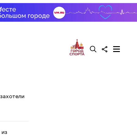
 захотели
 из