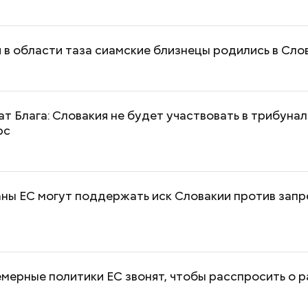
в области таза сиамские близнецы родились в Сло
т Блага: Словакия не будет участвовать в трибуна
рс
ны ЕС могут поддержать иск Словакии против запре
Как поменять батареи дома и
Как получить до
не получить штраф
рублей от госу
трудной ситуац
мерные политики ЕС звонят, чтобы расспросить о р
претендовать и
документы