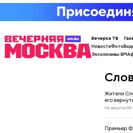
Вечерка ТВ
Газ
Новости
Фото
Вид
Эксклюзивы ВМ
Аф
Слов
Жители Сло
его вернут
06 августа 09:
Премьер Ф