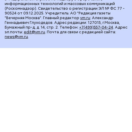
информационных технологий и массовых коммуникаций
(Роскомнадзор). Свидетельство о регистрации ЭЛ № ФС 77 -
90524 от 09.12.2025. Учредитель: АО "Редакция газеты
"Вечерняя Москва". Главный редактор
vm.ru
: Александр
Геннадьевич Глуходедов. Адрес редакции: 127015, г.Москва,
Бумажный пр-д, д. 14, стр. 2. Телефон:
+7(499)557-04-24
. Адрес
эл.почты:
edit@vm.ru
. Почта для связи с редакцией сайта:
news@vm.ru
.