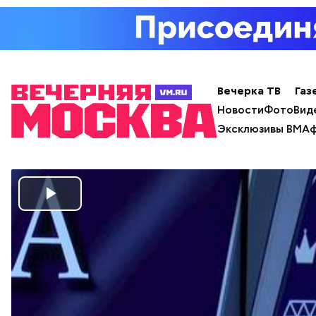
Вечерка ТВ
Газ
Новости
Фото
Вид
Эксклюзивы ВМ
Аф
Play
Video