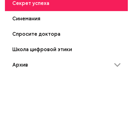
Секрет успеха
Синемания
Спросите доктора
Школа цифровой этики
Архив
Академия народного творчества
Без штампов
Безопасное движение
Брюзга
Ваше право