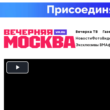
Вечерка ТВ
Газ
Новости
Фото
Вид
Эксклюзивы ВМ
Аф
Play
Video