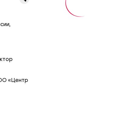
сии,
октор
ООО «Центр