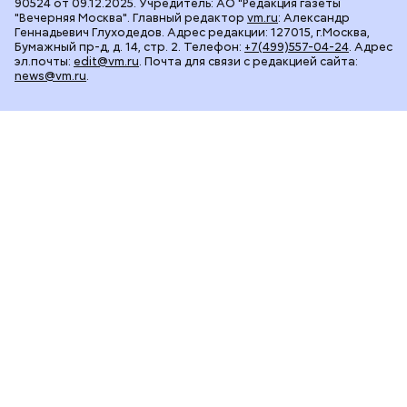
90524 от 09.12.2025. Учредитель: АО "Редакция газеты
"Вечерняя Москва". Главный редактор
vm.ru
: Александр
Геннадьевич Глуходедов. Адрес редакции: 127015, г.Москва,
Бумажный пр-д, д. 14, стр. 2. Телефон:
+7(499)557-04-24
. Адрес
эл.почты:
edit@vm.ru
. Почта для связи с редакцией сайта:
news@vm.ru
.