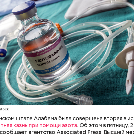
stock
нском штате Алабама была совершена вторая в и
тная казнь при помощи азота
. Об этом в пятницу, 
 сообщает агентство Associated Press. Высшей ме