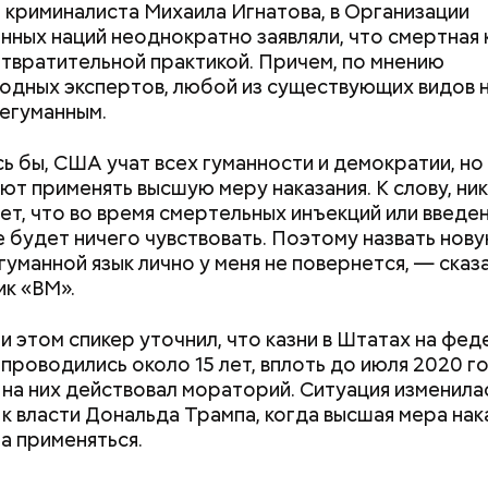
 криминалиста Михаила Игнатова, в Организации
ных наций неоднократно заявляли, что смертная 
е в плавание на надежных и крепких плавательных
отвратительной практикой. Причем, по мнению
. Никогда не выбрасывайте во время круиза биоо
дных экспертов, любой из существующих видов н
родуктов за борт, чтобы хищники не взяли ваш сле
негуманным.
 в ночное время суток, когда у некоторых акул пе
охоты. Например, ночь — это время круглоголовой
ь бы, США учат всех гуманности и демократии, но
й акулы-молот, — пояснил спикер.
т применять высшую меру наказания. К слову, ник
ет, что во время смертельных инъекций или введе
е будет ничего чувствовать. Поэтому назвать нов
гуманной язык лично у меня не повернется, — сказ
к «ВМ».
и этом спикер уточнил, что казни в Штатах на фе
 проводились около 15 лет, вплоть до июля 2020 го
 на них действовал мораторий. Ситуация изменила
к власти Дональда Трампа, когда высшая мера нак
ла применяться.