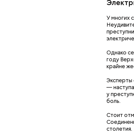
Электр
У многих 
Неудивите
преступни
электриче
Однако се
году Верх
крайне же
Эксперты 
— наступа
у преступ
боль.
Стоит отм
Соединенн
столетия.