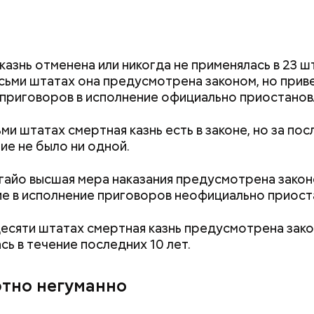
опасно контактировать с водой, если вы оказались
море и получили порез или ранку. Акула чувствуе
 количество крови на расстоянии до полутора ки
казнь отменена или никогда не применялась в 23 ш
оранились в воде, сразу же выходите на берег.
сьми штатах она предусмотрена законом, но прив
приговоров в исполнение официально приостанов
Атака хищника: и
объяснил, почему
ьми штатах смертная казнь есть в законе, но за по
нападают на чело
ие не было ни одной.
гайо высшая мера наказания предусмотрена закон
е в исполнение приговоров неофициально приост
десяти штатах смертная казнь предусмотрена зако
сь в течение последних 10 лет.
тно негуманно