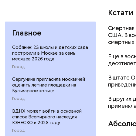
Особенно 
Кстати
открытом 
небольшое
Смертная 
Если вы п
Главное
США. В во
смертных 
Собянин: 23 школы и детских сада
построили в Москве за семь
Еще в вос
месяцев 2026 года
десятилет
Город
В штате О
Сергунина пригласила москвичей
приведени
оценить летние площадки на
Бульварном кольце
В других 
Город
применяла
ВДНХ может войти в основной
список Всемирного наследия
Абсолю
ЮНЕСКО в 2028 году
Город