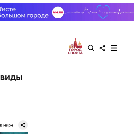
 виды
В мире