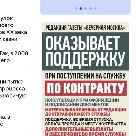
тулом.
всего
ов XX века
 казни.
ак, в 2008
 его
ни пытке
 процесса
евыносимую
а, в
го