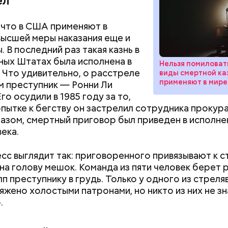
ел
 что в США применяют в
высшей меры наказания еще и
 В последний раз такая казнь в
ых Штатах была исполнена в
Нельзя помиловать
. Что удивительно, о расстреле
виды смертной ка
применяют в мире
м преступник — Ронни Ли
го осудили в 1985 году за то,
опытке к бегству он застрелил сотрудника прокур
азом, смертный приговор был приведен в исполне
века.
сс выглядит так: приговоренного привязывают к с
на голову мешок. Команда из пяти человек берет 
Как поменять батареи дома и
Как получить до
лп преступнику в грудь. Только у одного из стрел
не получить штраф
рублей от госу
яжено холостыми патронами, но никто из них не зна
трудной ситуац
.
чувствует кровь, разведенную в морской воде в 
претендовать и
ллиону, — пояснил собеседник «ВМ».
документы