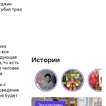
Юджин
 убил трех
рех
 все
едующая:
очень
Истории
, то есть
я Москва»
е человек
а.
и с
роведения
ия будет
Эксклюзивы