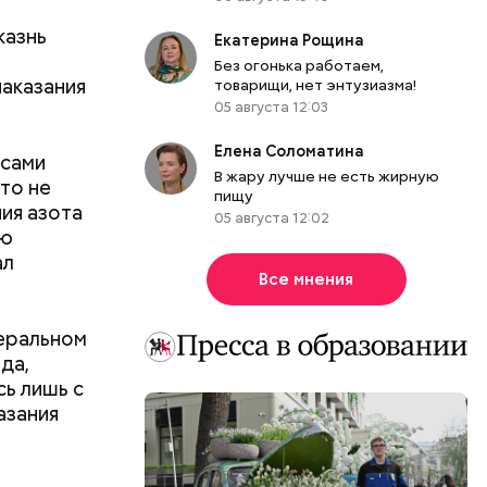
казнь
Екатерина Рощина
Без огонька работаем,
тходы или
аказания
товарищи, нет энтузиазма!
д. Не
05 августа 12:03
риод
Елена Соломатина
 и
 сами
В жару лучше не есть жирную
то не
пищу
ния азота
05 августа 12:02
ую
ал
Все мнения
деральном
да,
сь лишь с
азания