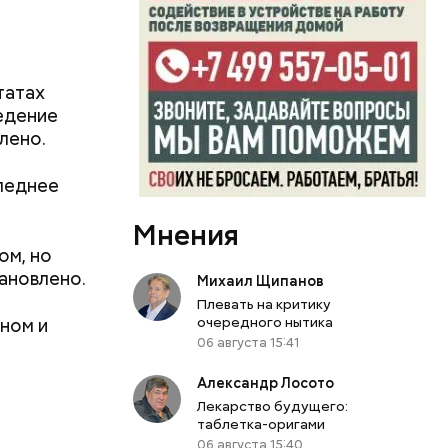
 в
т даже
лометров.
татах
едение
лено.
хтиолог
 акулы
следнее
века
Мнения
ом, но
ановлено.
Михаил Щипанов
Плевать на критику
очередного нытика
ном и
06 августа 15:41
Александр Лосото
Лекарство будущего:
таблетка-оригами
06 августа 15:40