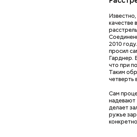
Расстр
Известно,
качестве 
расстрелы.
Соединенн
2010 году
просил са
Гарднер. Е
что при п
Таким обр
четверть 
Сам проце
надевают 
делает за
ружье зар
конкретно
— Хищник 
один к ми