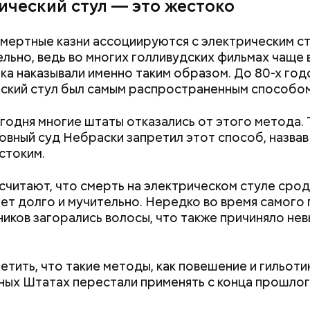
ический стул — это жестоко
смертные казни ассоциируются с электрическим с
льно, ведь во многих голливудских фильмах чаще 
ка наказывали именно таким образом. До 80-х год
ский стул был самым распространенным способом
годня многие штаты отказались от этого метода. Т
овный суд Небраски запретил этот способ, назвав
стоким.
считают, что смерть на электрическом стуле срод
ет долго и мучительно. Нередко во время самого
ников загорались волосы, что также причиняло н
етить, что такие методы, как повешение и гильотин
ых Штатах перестали применять с конца прошло