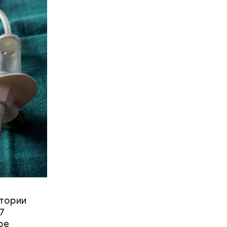
стории
27
ре