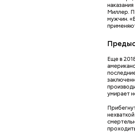
наказания
Миллер. П
мужчин. «
применяют
Предыс
Еще в 201
американс
последние
Акулы — о
заключенн
активно н
производи
решила в
умирает н
Прибегнут
нехваткой
смертельн
проходить