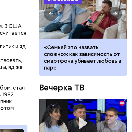
я. В США
 считается
итик и яд.
убить: как
«Семьей это назвать
а борщевик и
сложно»: как зависимость от
ствовать,
ву
смартфона убивает любовь в
ы, яд же
паре
Вечерка ТВ
ь, если он
бом, стал
ли
 1982
го
упник
так и по
 потом