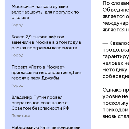
По словам
Москвичам назвали лучшие
Объединен
веломаршруты для прогулок по
— Выходит
является 
столице
средствах
междунаро
Город
остатки п
является 
купайтесь
Более 2,9 тысячи лифтов
активной 
заменили в Москве в этом году в
— Казалос
гигантско
рамках программы капремонта
продолжаю
Город
гарантиру
человек н
Проект «Лето в Москве»
методику 
пригласил на мероприятие «День
собеседни
героя» в парк Дружбы
Город
Однако пр
уровне не
Владимир Путин провел
поскольку
оперативное совещание с
Советом безопасности РФ
приходом 
вновь ста
Политика
Набережную Ялты эвакуировали