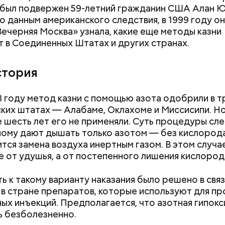
 был подвержен 59-летний гражданин CША Алан 
о данным американского следствия, в 1999 году он
Вечерняя Москва» узнала, какие еще методы казни
 в Соединенных Штатах и других странах.
тория
8 году метод казни с помощью азота одобрили в т
ких штатах — Алабаме, Оклахоме и Миссисипи. Но
 шесть лет его не применяли. Суть процедуры сл
пасные хищные рыбы, которые в последние годы 
ому дают дышать только азотом — без кислорода
ападают на туристов в курортных зонах. «Вечерня
тся замена воздуха инертным газом. В этом случа
спомнить
топ-5 самых страшных случаев
.
е от удушья, а от постепенного лишения кислород
ь к такому варианту наказания было решено в связ
 в стране препаратов, которые используют для п
ых инъекций. Предполагается, что азотная гипокс
 безболезненно.