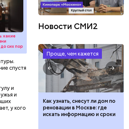
Новости СМИ2
: какие
зни
 до сих пор
Проще, чем кажется
атуры.
ние спустя
тулу и
ружья и
 100 тысяч
Как узнать, снесут ли дом по
явших
дарства при
реновации в Москве: где
ет, у кого
ии: кто может
искать информацию и сроки
пропорции
 какие нужны