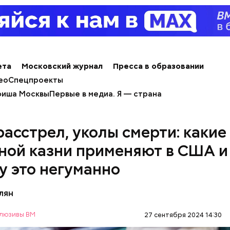
ета
Московский журнал
Пресса в образовании
ео
Спецпроекты
иша Москвы
Первые в медиа. Я — страна
 расстрел, уколы смерти: какие
ной казни применяют в США и
у это негуманно
лян
люзивы ВМ
27 сентября 2024 14:30