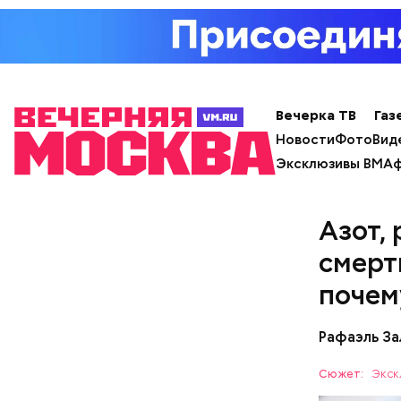
Вечерка ТВ
Газ
Новости
Фото
Вид
Эксклюзивы ВМ
Аф
Азот,
смерт
почем
Рафаэль За
Сюжет:
Экск