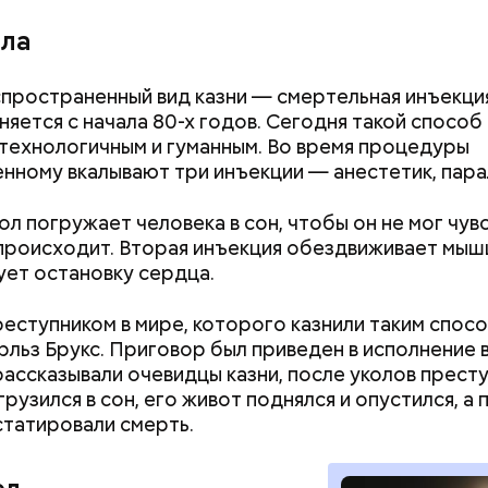
ола
пространенный вид казни — смертельная инъекци
няется с начала 80-х годов. Сегодня такой способ
технологичным и гуманным. Во время процедуры
нному вкалывают три инъекции — анестетик, парал
Вода за 10 тысяч: поможет ли
Не трясти и не р
японский напиток сбросить
убрать с участк
ол погружает человека в сон, чтобы он не мог чув
лишний вес
чем засеять поч
 происходит. Вторая инъекция обездвиживает мышц
ет остановку сердца.
уточнил, что у человека крайне мало шансов выжит
еступником в мире, которого казнили таким спосо
на пути у акулы. Ни один метод и способ защиты и
рльз Брукс. Приговор был приведен в исполнение в
 стрессовой ситуации не помогает, ведь у морско
 рассказывали очевидцы казни, после уколов прест
 больше преимуществ в воде как по выносливости, 
грузился в сон, его живот поднялся и опустился, а
статировали смерть.