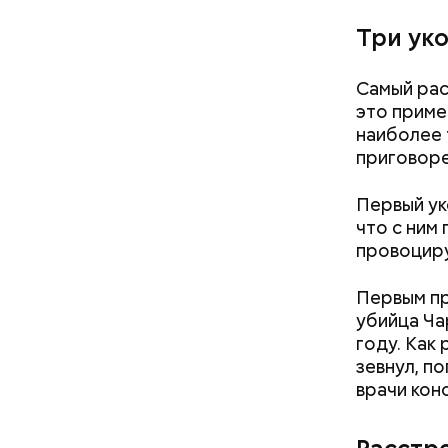
Три ук
Самый рас
это приме
наиболее 
приговоре
Первый ук
что с ним
провоциру
Он также 
Первым пр
окажется 
убийца Ча
обороны в
году. Как
обитателя
зевнул, по
силе.
врачи кон