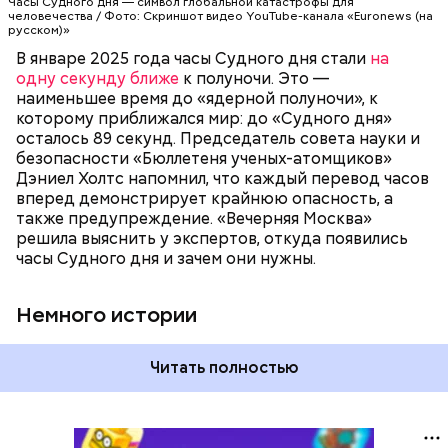
Часы Судного дня — символ глобальной катастрофы для
катастрофа произойдет, когда минутная стрелка
человечества / Фото: Скриншот видео YouTube-канала «Euronews (на
достигнет полуночи. За всю историю их
русском)»
существования стрелки часов не раз переводили
В январе 2025 года часы Судного дня стали
на
как ближе, так и дальше от полуночи. Но в 2018
одну секунду ближе
к полуночи. Это —
году часы Судного дня впервые за очень долгое
наименьшее время до «ядерной полуночи», к
время показали свое самое близкое к катастрофе
которому приближался мир: до «Судного дня»
время — без двух минут полночь. Вторая холодная
осталось 89 секунд. Председатель совета науки и
война между США и уже Россией стала обыденным
безопасности «Бюллетеня ученых-атомщиков»
предметом обсуждения для аналитиков со всего
Дэниел Холтс напомнил, что каждый перевод часов
мира. Но, помимо перспективы отправиться в
вперед демонстрирует крайнюю опасность, а
«атомный рай», с 2007 года на стрелку часов
также предупреждение. «Вечерняя Москва»
влияет еще одна глобальная угроза —
решила выяснить у экспертов, откуда появились
климатические изменения.
часы Судного дня и зачем они нужны.
Немного истории
Читать полностью