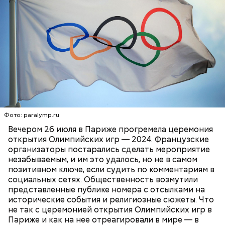
человека преклонного возраста, кто-то из них
даже не покидал свое жилье в период самой
катастрофы. Таких немало и в Припяти, —
констатировал эксперт.
Фото: paralymp.ru
Однако, несмотря на угрозу, огромное количество
Вечером 26 июля в Париже прогремела церемония
самоселов, вынужденно покинувших родные
открытия Олимпийских игр — 2024. Французские
места, незаконно вернулись обратно.
организаторы постарались сделать мероприятие
незабываемым, и им это удалось, но не в самом
позитивном ключе, если судить по комментариям в
социальных сетях. Общественность возмутили
представленные публике номера с отсылками на
исторические события и религиозные сюжеты. Что
не так с церемонией открытия Олимпийских игр в
Париже и как на нее отреагировали в мире — в