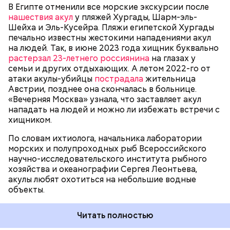
сохранения природы тоже стоят остро.
В Египте отменили все морские экскурсии после
пассажиры таких плавательных средств
нашествия акул
у пляжей Хургады, Шарм-эль-
оказывались жертвами этих хищных рыб, — сказал
БЕЗОПАСНОСТЬ
СМЕРТЬ
РЫБА
Шейха и Эль-Кусейра. Пляжи египетской Хургады
собеседник «ВМ».
печально известны жестокими нападениями акул
на людей. Так, в июне 2023 года хищник буквально
растерзал 23-летнего россиянина
на глазах у
семьи и других отдыхающих. А летом 2022-го от
атаки акулы-убийцы
пострадала
жительница
Австрии, позднее она скончалась в больнице.
«Вечерняя Москва» узнала, что заставляет акул
Собеседник «Вечерней Москвы» отметил, что еще
нападать на людей и можно ли избежать встречи с
несколько лет назад о таких походах даже мечтать
хищником.
не приходилось, но сегодня это вполне
укладывается в рамки официальной экскурсии с
По словам ихтиолога, начальника лаборатории
гидом.
— Ко всем этим рейтингам и часам нужно
морских и полупроходных рыб Всероссийского
относиться скептически, ведь все эти оценки
научно-исследовательского института рыбного
экспертов, заключения, предположения
хозяйства и океанографии Сергея Леонтьева,
ангажированы. Такие заявления кому-то выгодны,
акулы любят охотиться на небольшие водные
— пояснил эксперт.
объекты.
Читать полностью