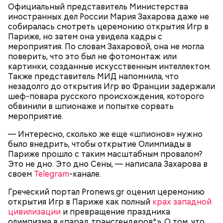
Официальный представитель Министерства
иностранных дел России Мария Захарова даже не
собиралась смотреть церемонию открытия Игр в
Париже, но затем она увидела кадры с
мероприятия. По словам Захаровой, она не могла
поверить, что это был не фотомонтаж или
картинки, созданные искусственным интеллектом.
Также представитель МИД напомнила, что
незадолго до открытия Игр во Франции задержали
Фото: Алена Прокина, «Вечерняя Москва»
Мужчина добавил, что знает некоторых местных
шеф-повара русского происхождения, которого
фермеров, которые кормят скотину травой,
обвинили в шпионаже и попытке сорвать
растущей прямо перед заповедником. При этом
мероприятие.
экскурсовод отметил, что абсолютно чистых зон на
территории Брагинского района, третья часть
— Интересно, сколько же еще «шпионов» нужно
которого входит в заповедник, нет.
было внедрить, чтобы открытие Олимпиады в
Париже прошло с таким масштабным провалом?
Это не дно. Это дно Сены, — написала Захарова в
своем
Telegram
-канале.
Греческий портал Рronews.gr оценил церемонию
открытия Игр в Париже как полный
крах западной
цивилизации
и превращение праздника
олимпизма в «парад трансгендеров*». О том, что
— Ведь люди живут вблизи заповедника.