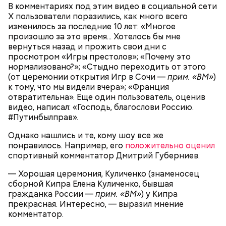
и природных последствий войн.
В комментариях под этим видео в социальной сети
X пользователи поразились, как много всего
изменилось за последние 10 лет: «Многое
— Хищник чувствует кровь, разведенную в
произошло за это время... Хотелось бы мне
морской воде в пропорции один к миллиону, —
вернуться назад и прожить свои дни с
— Почему-то все говорят о заговорах, забывая о
пояснил собеседник «ВМ».
просмотром «Игры престолов»; «Почему это
том, что проект этот более 70 лет назад был создан
нормализовано?»; «Стыдно переходить от этого
лишь из гуманных побуждений. 1947 год — период,
(от церемонии открытия Игр в Сочи —
прим. «ВМ»
)
когда мир приходил в себя после мировых войн,
Экскурсовод отметил, что в заповеднике нет
к тому, что мы видели вчера»; «Франция
страшных кровопролитных противостояний. И в
могильников, техники и мертвых городов,
отвратительна». Еще один пользователь, оценив
качестве напоминания о том, что ядерные
притягивающих сталкеров, как в украинской
видео, написал: «Господь, благослови Россию.
столкновения могут закончиться полным
Припяти. А на пожарную вышку, откуда можно
#Путинбылправ».
уничтожением всего живого, были запущены эти
увидеть территорию чернобыльской станции,
часы. И что бы сейчас ни говорили, они очень четко
подниматься запрещено. Зато есть выселенные
Однако нашлись и те, кому шоу все же
и своевременно «реагировали» на актуальные
деревни — местный эксклюзив.
понравилось. Например, его
положительно оценил
проблемы. Если даже у адептов этой концепции
спортивный комментатор Дмитрий Губерниев.
есть коммерческие амбиции — это их право.
Свое несогласие с предыдущим спикером в личном
Главное, что они заставляют людей задуматься над
— Хорошая церемония, Куличенко (знаменосец
разговоре с корреспондентом «Вечерней Москвы»
своим будущим и будущим человечества.
сборной Кипра Елена Куличенко, бывшая
высказал председатель Всероссийского общества
Особенно опасно контактировать с водой, если вы
гражданка России —
прим. «ВМ»
) у Кипра
охраны природы Элмурод Расулмухамедов.
оказались в открытом море и получили порез или
Атака хищника: ихтиолог
прекрасная. Интересно, — выразил мнение
Эксперт предположил, что любая информация,
ранку. Акула чувствует даже небольшое
объяснил, почему акулы
комментатор.
напоминающая о проблемах экологии и ядерной
количество крови на расстоянии до полутора
нападают на человека
угрозы, — основание лишний раз задуматься о том,