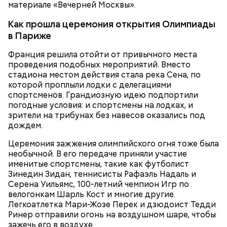
материале «Вечерней Москвы».
Как прошла церемония открытия Олимпиады
в Париже
— Вот посчитайте, полураспад радиоактивного
Франция решила отойти от привычного места
нуклида — цезия-137 происходит в течение 30 лет,
проведения подобных мероприятий. Вместо
а для полного распада понадобится 300 лет. А
стадиона местом действия стала река Сена, по
наряду с цезием еще и стронций-90 имеется,
которой проплыли лодки с делегациями
который влияет на человеческий организм и
спортсменов. Грандиозную идею подпортили
испускает бета-частицы. А ведь он может
погодные условия: и спортсмены на лодках, и
накапливаться в костях и облучать костный мозг.
зрители на трибунах без навесов оказались под
дождем.
Церемония зажжения олимпийского огня тоже была
необычной. В его передаче приняли участие
именитые спортсмены, такие как футболист
Зинедин Зидан, теннисисты Рафаэль Надаль и
Серена Уильямс, 100-летний чемпион Игр по
велогонкам Шарль Кост и многие другие.
Легкоатлетка Мари-Жозе Перек и дзюдоист Тедди
Ринер отправили огонь на воздушном шаре, чтобы
зажечь его в воздухе.