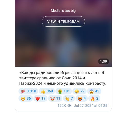
Он также уточнил, что у человека крайне мало
шансов выжить, если он окажется на пути у акулы.
Ни один метод и способ защиты или обороны в
стрессовой ситуации не помогает, ведь у морского
обитателя больше преимуществ в воде как по
выносливости, так и по силе.
— Таких деревень много, их 95 в заповеднике. Это
вообще отдельный объект исследования, —
заметил он.
Также специалист отметил, что часы Судного дня
помогают больше людей привлечь к проблемам
глобального потепления, климатических изменений