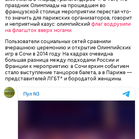
праздник Олимпиады на прошедшем во
Например, поселок Комарин, расположенный в
французской столице мероприятии перестал что-
Брагинском районе Гомельской области,
то значить для парижских организаторов, говорит
официально нечист — до 10 кюри на квадратный
и неприятный казус: олимпийский
флаг водрузили
километр. Но через три километра от окраины
на флагшток вверх ногами
.
располагается чистая зона с крестьянскими
огородами. Там даже племенная ферма имени
Пользователи социальных сетей сравнили
Кирова стоит, где более полутора тысяч быков.
вчерашнюю церемонию и открытие Олимпийских
игр в Сочи в 2014 году. На кадрах очевидна
большая разница между подходами России и
Франции к мероприятию: в Сочи ярким событием
стало выступление танцоров балета, а в Париже —
представителей ЛГБТ* и бородатой женщины.
Акулы — опасные хищные рыбы, которые в
последние годы очень активно нападают на
туристов в курортных зонах. «Вечерняя Москва»
решила вспомнить
топ-5 самых страшных случаев
.
Бабич полагает, что зону отчуждения и ее
окрестности нужно развивать: