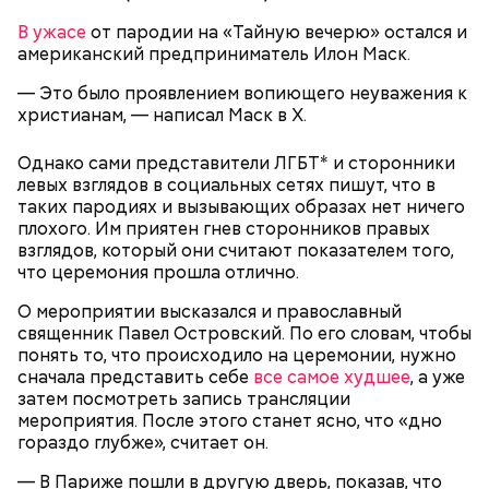
В ужасе
от пародии на «Тайную вечерю» остался и
американский предприниматель Илон Маск.
— Нужно выбирать относительно чистые
территории, проводить коммуникации, но в любом
— Это было проявлением вопиющего неуважения к
случае осваивать эти земли полностью все равно
христианам, — написал Маск в Х.
не удастся, нужны годы, чтобы экосистема стала
менее опасной.
Однако сами представители ЛГБТ* и сторонники
левых взглядов в социальных сетях пишут, что в
таких пародиях и вызывающих образах нет ничего
плохого. Им приятен гнев сторонников правых
взглядов, который они считают показателем того,
что церемония прошла отлично.
О мероприятии высказался и православный
священник Павел Островский. По его словам, чтобы
понять то, что происходило на церемонии, нужно
сначала представить себе
все самое худшее
, а уже
затем посмотреть запись трансляции
мероприятия. После этого станет ясно, что «дно
гораздо глубже», считает он.
Правда, уверен он, для возрождения остальных
— В Париже пошли в другую дверь, показав, что