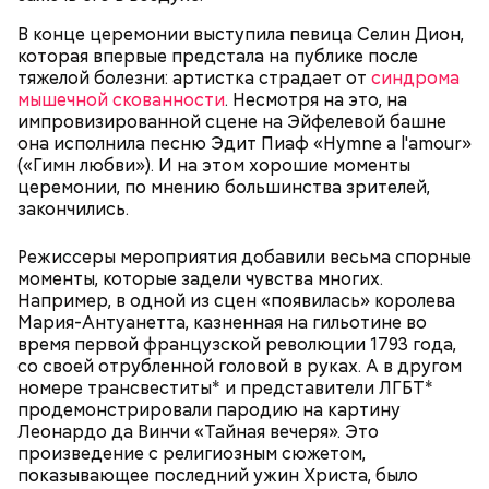
Эколог отметил, что жить в таких зонах без
В конце церемонии выступила певица Селин Дион,
особого вреда для здоровья можно будет только
которая впервые предстала на публике после
спустя десятилетия:
тяжелой болезни: артистка страдает от
синдрома
мышечной скованности
. Несмотря на это, на
импровизированной сцене на Эйфелевой башне
она исполнила песню Эдит Пиаф «Hymne a l'amour»
(«Гимн любви»). И на этом хорошие моменты
церемонии, по мнению большинства зрителей,
закончились.
Режиссеры мероприятия добавили весьма спорные
моменты, которые задели чувства многих.
Например, в одной из сцен «появилась» королева
Мария-Антуанетта, казненная на гильотине во
— В 1990-м парламент республики объявил
время первой французской революции 1793 года,
пострадавшие районы зоной экологического
со своей отрубленной головой в руках. А в другом
бедствия. Но уже через несколько лет под
номере трансвеститы* и представители ЛГБТ*
руководством президента Лукашенко
продемонстрировали пародию на картину
государство взяло курс на возрождение и
Леонардо да Винчи «Тайная вечеря». Это
развитие постчернобыльских территорий, —
произведение с религиозным сюжетом,
заметил собеседник «Вечерней Москвы».
показывающее последний ужин Христа, было