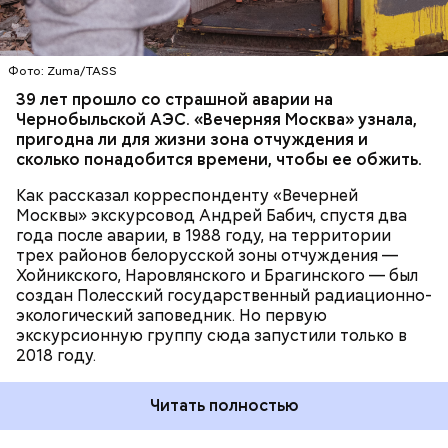
территория под защитой, здесь строгий
пропускной режим и круглосуточное наблюдение,
БЕЛАРУСЬ
ЧЕРНОБЫЛЬ
— отметил Бабич.
Фото: Zuma/TASS
Часы Судного дня — прибыльный
39 лет прошло со страшной аварии на
Чернобыльской АЭС. «Вечерняя Москва» узнала,
проект
пригодна ли для жизни зона отчуждения и
сколько понадобится времени, чтобы ее обжить.
Как рассказал корреспонденту «Вечерней
Москвы» экскурсовод Андрей Бабич, спустя два
года после аварии, в 1988 году, на территории
трех районов белорусской зоны отчуждения —
Хойникского, Наровлянского и Брагинского — был
Каждый год — в зависимости от того, какие
создан Полесский государственный радиационно-
события происходят в мире, — ученые,
экологический заповедник. Но первую
нобелевские лауреаты и специалисты по ядерной
экскурсионную группу сюда запустили только в
безопасности из экспертного совета «Бюллетеня
2018 году.
ученых-атомщиков» принимают решение о
переводе стрелки. Например, в 2017-м причиной
Читать полностью
перевода на полминуты вперед послужили как
ухудшающиеся отношения между ядерными