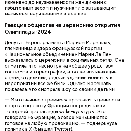
изменено до неузнаваемости женщинами с
избыточным весом и мужчинами с вызывающим
макияжем, наряженными в женщин.
Реакция общества на церемонию открытия
Олимпиады-2024
Депутат Европарламента Марион Марешаль,
племянница лидера французской партии
С мнением экскурсовода согласен и эколог Юрий
«Национальное объединение» Марин Ле Пен
Бондарь, который не раз бывал в белорусской зоне
высказалась о церемонии в социальных сетях. Она
отчуждения. Ученый отметил, что 35 процентов
отметила, что, несмотря на «общее уродство»
выпавшего в Европе радиоактивного цезия
костюмов и хореографии, а также вызывающие
пришлось на Белоруссию. По его словам, страна
сцены, отдельные, редкие удачные моменты в
оказалась даже более зараженной, чем Украина.
мероприятии все же были. Однако Марешаль
пожалела, что смотрела шоу со своими детьми.
— Мы отчаянно стремимся прославить ценности
спорта и красоту Франции посреди такой
топорной пропаганды woke-культуры. Это
говорила не Франция, а левое меньшинство,
готовое на любую провокацию, — подчеркнула
политик в X (бывшая Twitter).