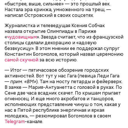
земель, которые пострадали от аварии, нужны
«быстрее, выше, сильнее» — это прошлый век.
современные технологии:
Настала эра кринжа, умноженного на треш, —
написал Островский в своих соцсетях.
Журналистка и телеведущая Ксения Собчак
назвала открытие Олимпиады в Париже
«
чудовищным
». Звезда считает, что из французской
столицы сделали декорацию и «адовую
безвкусицу». В этом мнении ее поддержал супруг
Константин Богомолов, который назвал церемонию
самой скучной
за всю историю.
— Если соблюдать определенный режим при
выращивании растительности, то можно получить
— Итог — пятичасовое обозрение городских
вполне чистый продукт. Молоко, которое
активностей. Вот тут у нас Гага (певица Леди Гага
производится в этом районе, поступает на
—
прим. «ВМ»
). Там на мосту петарды и фейерверк.
Полесский молочный завод и имеет европейский
В замке — Мария-Антуанетта с головой в руках. По
сертификат качества. Если бы там обнаружили
Сене две часа всадник скачет. По крышам прыгает
хоть что-то опасное для человеческого здоровья,
огненосец. И еще много акробатов и танцоров,
то производство давно бы закрыли. Тем более
исполняющих представление чинуш о том, какая у
уровень контроля очень высокий, — подчеркнул
нас в Пятой республике энергичная и яркая
Бабич.
молодежь, — резюмировал Богомолов в своем
Telegram
-канале.