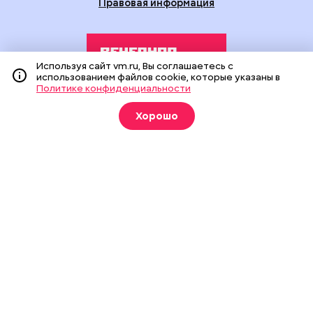
Правовая информация
Используя сайт vm.ru, Вы соглашаетесь с
использованием файлов cookie, которые указаны в
Политике конфиденциальности
Издание создано при финансовой поддержке Департамента
Хорошо
средств массовой информации и рекламы города Москвы.
На сайте применяются рекомендательные технологии
(информационные технологии предоставления информации
на основе сбора, систематизации и анализа сведений,
относящихся к предпочтениям пользователей сети
«Интернет», находящихся на территории Российской
Федерации).
Сетевое издание "Вечерняя Москва" (18+) зарегистрировано
в Федеральной службе по надзору в сфере связи,
информационных технологий и массовых коммуникаций
(Роскомнадзор). Свидетельство о регистрации ЭЛ № ФС 77 -
90524 от 09.12.2025. Учредитель: АО "Редакция газеты
"Вечерняя Москва". Главный редактор
vm.ru
: Александр
Геннадьевич Глуходедов. Адрес редакции: 127015, г.Москва,
Бумажный пр-д, д. 14, стр. 2. Телефон:
+7(499)557-04-24
. Адрес
эл.почты:
edit@vm.ru
. Почта для связи с редакцией сайта: