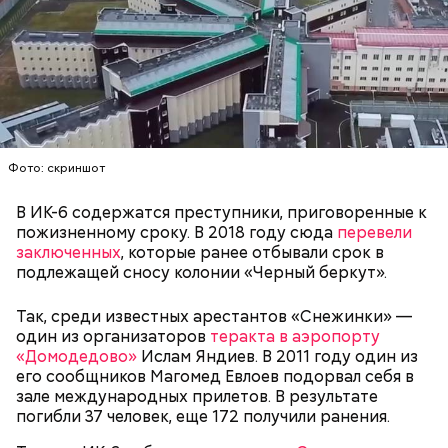
Миссюра родился в 1999 году. Окончил Московский
автомобильно-дорожный государственный
технический университет, после получения
диплома жил с матерью и отчимом, подрабатывал
репетитором по математике.
Фото: скриншот
В ИК-6 содержатся преступники, приговоренные к
пожизненному сроку. В 2018 году сюда
перевели
заключенных
, которые ранее отбывали срок в
В июле 2024 года Артема Миссюру задержали и
подлежащей сносу колонии «Черный беркут».
отправили в СИЗО, обвинив в убийстве двух лиц и
покушении на убийство еще семи человек. СМИ
— За свои 20 лет Мухаммад успел оставить яркий
Так, среди известных арестантов «Снежинки» —
прозвали обвиняемого «балашихинским
след в мире единоборств, его светлый образ
один из организаторов
теракта в аэропорту
отравителем». Ровно через год
навсегда останется в наших сердцах. Соболезнуем
«Домодедово»
Ислам Яндиев. В 2011 году один из
правоохранительные органы завершили
семье и близким! — прокомментировали трагедию
его сообщников Магомед Евлоев подорвал себя в
расследование и передали дело в суд. Начались
в Telegram-канале
AMC Fight Nights
.
зале международных прилетов. В результате
долгие разбирательства. Во время одного из
погибли 37 человек, еще 172 получили ранения.
заседаний молодой человек раскрыл судье детали
собственной биографии.