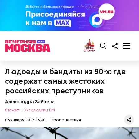
Еще молодой человек
хотел отказаться
от
предоставленного государством адвоката и
самостоятельно защищать себя в суде, но потом
передумал.
Людоеды и бандиты из 90-х: где
содержат самых жестоких
российских преступников
Александра Зайцева
Сюжет:
Эксклюзивы ВМ
08 января 2025 18:00
Происшествия