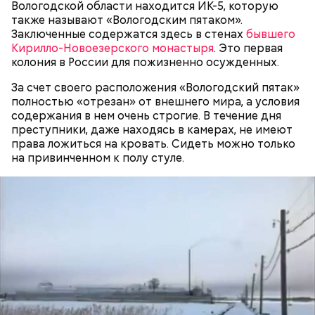
расследования уже передали в суд. Также
Вологодской области находится ИК-5, которую
причину смерти Константина. Подозрения
продолжаются разбирательства по делу об
также называют «Вологодским пятаком».
родителей погибшего юноши пали на Миссюру, но
убийстве бойца.
Заключенные содержатся здесь в стенах
бывшего
доказать его причастность к кончине их сына не
Кирилло-Новоезерского монастыря
. Это первая
удалось. Когда же подозреваемого задержали, он
колония в России для пожизненно осужденных.
заявил, что ничего не подсыпал в морс и утверждал,
что яд могли добавить в бутылку
некие
За счет своего расположения «Вологодский пятак»
недоброжелатели
.
полностью «отрезан» от внешнего мира, а условия
содержания в нем очень строгие. В течение дня
Play
преступники, даже находясь в камерах, не имеют
права ложиться на кровать. Сидеть можно только
— Обвиняемый подвергся противоправным
Video
на привинченном к полу стуле.
действиям со стороны потерпевшего и лиц из его
окружения — его похитили, незаконно удерживали
и подвергли истязаниям, — рассказывал
руководитель управления
Александр Супрун.
Видео: пресс-служба ГСУ СК по Московской области