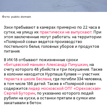
Фото: public domain
— Он также приносил в дом воду из святого
Зэки пребывают в камерах примерно по 22 часа в
источника, у нее был специфический запах. Воду
Долгое время Мутаев занимался вольной борьбой и
сутки, на улицу их
практически не выпускают
. При
вылили, на раковине остались пятна, похожие на
даже стал чемпионом России в категории до 97
этом заключенные могут работать: на территории
следы от кислотного ожога, — вспоминал
килограммов. Несмотря на успехи, спортсмен
дядя
«Полярной совы» ведется производство
Миссюры
решил перейти в ММА. Он смог попасть в Школу
в беседе со следователями.
постельного белья, головных уборов и продуктов
имени Абдулманапа Нурмагомедова, отца
питания.
чемпиона UFC в легком весе Хабиба
Нурмагомедова. Самыми известными ее
В ИК-18 отбывают пожизненные сроки
выпускниками являются Ислам Махачев и Усман
«битцевский маньяк» Александр Пичушкин
, на
Нурмагомедов, ставшие звездами смешанных
счету которого 48 убийств и три покушения. Также
единоборств.
в колонии находится Нурпаша Кулаев — участник
теракта в школе Беслана
, где погибли 334 человека,
в том числе 186 детей. Также в «Полярной сове»
содержится
лидер московской ОПГ «Ореховская»
Сергей Буторин
, по указанию которого людей
рубили на куски, а останки прятали в сумки или
закатывали в бетон.