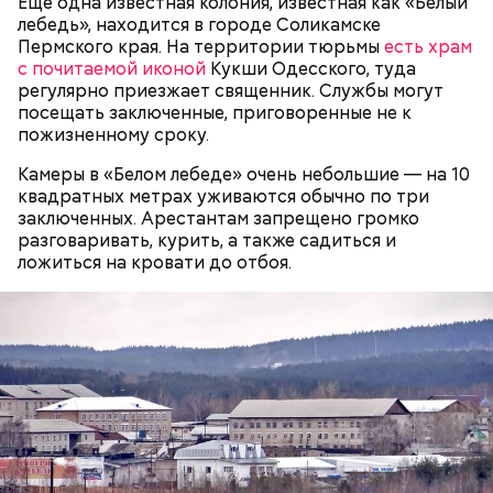
полицию, но подтвердил эту информацию на
Еще одна известная колония, известная как «Белый
допросе.
лебедь», находится в городе Соликамске
Пермского края. На территории тюрьмы
есть храм
с почитаемой иконой
Кукши Одесского, туда
регулярно приезжает священник. Службы могут
посещать заключенные, приговоренные не к
пожизненному сроку.
Вскоре в качестве главного подозреваемого в
Первой жертвой Миссюры была его девушка.
убийстве спортсмена арестовали его 18-летнего
Камеры в «Белом лебеде» очень небольшие — на 10
Именно на ней молодой человек впервые испытал
знакомого Надырхана Кадирханова. На допросе он
квадратных метрах уживаются обычно по три
химикаты, купленные в интернет-магазине. 13
признал вину и показал следователям, как именно
заключенных. Арестантам запрещено громко
января 2024 года он подсыпал дихлорэтан в
совершил преступление и где спрятал оружие, из
разговаривать, курить, а также садиться и
коктейль возлюбленной, отчего у нее случился
которого застрелил Мутаева.
ложиться на кровати до отбоя.
инсульт. Девушка неделю
провела в коме
, а после
выписки из больницы узнала, что Миссюра
оформил на нее несколько кредитов.