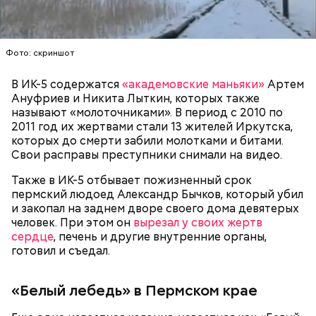
— Мы съездили за витаминами, вернулись обратно,
поднялись домой. У него ухудшилось самочувствие
через сутки... Его увезли в больницу,
Примерно через месяц, 31 декабря 2023 года,
реанимировали, и там он скончался, — рассказывал
Мутаев и его друзья снова назначили Кадирханову
Фото: скриншот
Миссюра на допросе.
встречу. На этот раз они затащили оппонента в
свою квартиру дома и избили, а также сняли ему
В ИК-5 содержатся
«академовские маньяки»
Артем
скальп, срезав волосы на голове вместе с кожей.
Ануфриев и Никита Лыткин, которых также
Это позднее подтвердили в управлении
называют «молоточниками». В период с 2010 по
Следственного комитета по Дагестану.
2011 год их жертвами стали 13 жителей Иркутска,
которых до смерти забили молотками и битами.
Свои расправы преступники снимали на видео.
Также в ИК-5 отбывает пожизненный срок
Между убийцей и жертвой был давний конфликт.
пермский людоед Александр Бычков, который убил
Кадирханов якобы однажды оскорбил отца
и закопал на заднем дворе своего дома девятерых
Мутаева. Еще бойцу не нравилось, что оппонент
человек. При этом он
вырезал у своих жертв
Следующим подопытным стал друг детства
ухаживает за сестрой его близкого друга.
сердце
, печень и другие внутренние органы,
Миссюры Константин. 3 февраля того же года,
Общественник Шамиль Хадулаев писал в своем
готовил и съедал.
когда молодые люди ехали вместе в машине,
Telegram
-канале, что в конце 2023 года Мутаев
подозреваемый угостил приятеля морсом с
назначил Кадирханову встречу, пришел на нее
этиленгликолем. Через два дня Константин умер в
вместе с друзьями и жестоко избил оппонента.
«Белый лебедь» в Пермском крае
больнице.
Пострадавший тогда не стал обращаться в