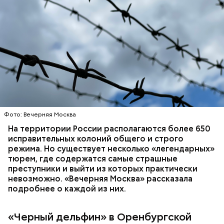
Затем молодой человек заявил, что хочет
заняться
паломничеством
и посетить места захоронения
Пытался убить за любовь: как
своих жертв. В случае своего освобождения
история с отравлением
Миссюра обещал помириться с родителями и
пирожками переросла в
покушение
начать «нести только добро и пользу людям».
Фото: Вечерняя Москва
На территории России располагаются более 650
исправительных колоний общего и строго
режима. Но существует несколько «легендарных»
— Я хотел бы принести свои глубочайшие,
тюрем, где содержатся самые страшные
искренние извинения всем людям, которые
преступники и выйти из которых практически
физически или душевно пострадали от моих
невозможно. «Вечерняя Москва» рассказала
действий или недействий. Особенно тем, которые
подробнее о каждой из них.
потеряли родного, близкого человека. Молюсь и
надеюсь, что когда-нибудь их душевные раны
«Черный дельфин» в Оренбургской
смогут зажить, —
сожалел он
.