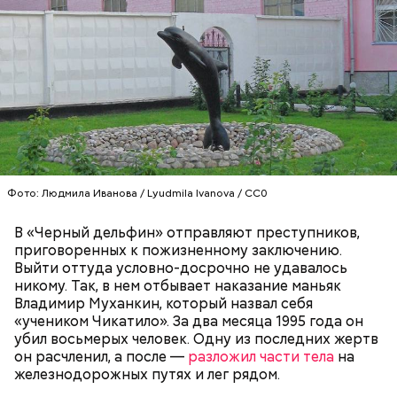
Миссюра планировал заняться
паломничеством
Фото: Людмила Иванова / Lyudmila Ivanova / CC0
В «Черный дельфин» отправляют преступников,
приговоренных к пожизненному заключению.
Выйти оттуда условно-досрочно не удавалось
никому. Так, в нем отбывает наказание маньяк
Одним из своих самых близких людей Миссюра
Владимир Муханкин, который назвал себя
считал младшую сестру, которую тоже травил. Он
«учеником Чикатило». За два месяца 1995 года он
гордился, что подсказал родителям имя для
убил восьмерых человек. Одну из последних жертв
малышки, когда та появилась на свет. По словам
он расчленил, а после —
разложил части тела
на
брата, когда девочка подросла, отчим стал
железнодорожных путях и лег рядом.
вымещать на ней свою агрессию. Также Миссюра