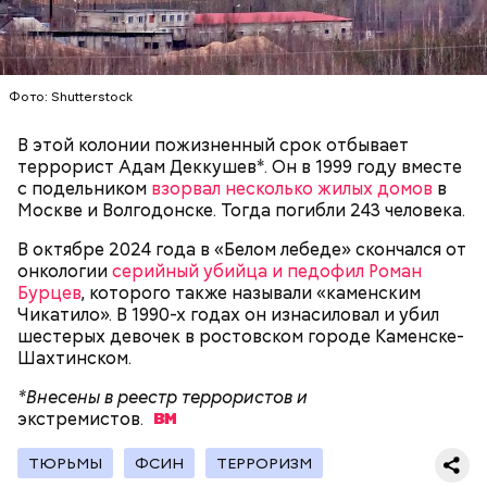
Как идет расследование
Фото: Shutterstock
Кто еще был жертвой Миссюры
В этой колонии пожизненный срок отбывает
террорист Адам Деккушев*. Он в 1999 году вместе
с подельником
взорвал несколько жилых домов
в
Москве и Волгодонске. Тогда погибли 243 человека.
В октябре 2024 года в «Белом лебеде» скончался от
онкологии
серийный убийца и педофил Роман
Бурцев
, которого также называли «каменским
Чикатило». В 1990-х годах он изнасиловал и убил
шестерых девочек в ростовском городе Каменске-
Шахтинском.
*Внесены в реестр террористов и
экстремистов.
Молодого человека задержали. На первом же
допросе он признался, что планировал отравить
Примечательно, что летом 2023 года на Мутаева
ТЮРЬМЫ
ФСИН
ТЕРРОРИЗМ
только отчима. Тогда следователи посчитали, что
уже нападали возле Школы единоборств. Тогда