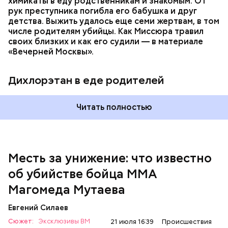
химикаты в еду родственникам и знакомым. От
рук преступника погибла его бабушка и друг
детства. Выжить удалось еще семи жертвам, в том
числе родителям убийцы. Как Миссюра травил
своих близких и как его судили — в материале
— Личность подозреваемого установлена,
«Вечерней Москвы».
полицией принимаются меры к задержанию, —
сообщили в пресс-службе
ГУ МВД России
по
Республике Дагестан.
Дихлорэтан в еде родителей
Читать полностью
Месть за унижение: что известно
об убийстве бойца ММА
Магомеда Мутаева
Евгений Силаев
По данному факту СК возбудил
уголовное дело
по
Сюжет:
Эксклюзивы ВМ
21 июля 16:39
Происшествия
двум статьям: «Убийство» и «Незаконный оборот