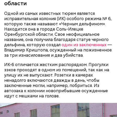
области
Одной из самых известных тюрем является
исправительная колония (ИК) особого режима № 6,
которую также называют «Черным дельфином».
Находится она в городе Соль-Илецке
Оренбургской области. Свое неофициальное
название, она получила благодаря статуе черного
дельфина, которую создал
один из заключенных
—
Миссюра постоянно путался в показаниях.
Владимир Криштопа, осужденный на пожизненное
Например, сначала он обвинял в отравлении друга
за три изнасилования и два убийства.
«недоброжелателей», потом признал вину, а еще
через некоторое время назвал смерть приятеля
ИК-6 отличается жестким распорядком. Прогулки
случайностью. В январе 2026 года он извинился
зэков проходят в одном из помещений, так как на
перед жертвами.
улицу их не выпускают. Розетки в камерах
ненадолго включаются дважды в день, чтобы
заключенные могли, например, побриться. Из
автозака к колонии новоприбывшие осужденные
идут с мешками на голове.