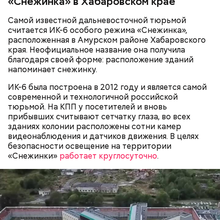
«Снежинка» в Хабаровском крае
В детстве Миссюра был тихим ребенком, что не
нравилось отчиму, который постоянно ругал
Самой известной дальневосточной тюрьмой
ребенка за робость и нерешительность. Мужчина
считается ИК-6 особого режима «Снежинка»,
даже водил мальчика к старцам и нанимал для него
расположенная в Амурском районе Хабаровского
«
духовных наставников
», один из которых был
края. Неофициальное название она получила
родом из Греции и не знал русского языка. Еще
благодаря своей форме: расположение зданий
отчиму не нравились девушки Миссюры, он считал
напоминает снежинку.
их «людьми не его уровня». Со своей последней
избранницей молодой человек планировал
ИК-6 была построена в 2012 году и является самой
пожениться и завести детей.
современной и технологичной российской
тюрьмой. На КПП у посетителей и вновь
прибывших считывают сетчатку глаза, во всех
зданиях колонии расположены сотни камер
видеонаблюдения и датчиков движения. В целях
безопасности освещение на территории
«Снежинки»
работает круглосуточно
.
Фото: Пресс-служба ГСУ СК по Московской области