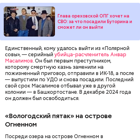
Также Миссюра пытался отравить брата девушки,
своего дядю и еще одного родственника. Он
регулярно добавлял жертвам химикаты в специи,
Глава ореховской ОПГ хочет на
напитки и даже святую воду из храма.
СВО: за что посадили Буторина и
Что известно о Мутаеве
сможет ли он выйти
Единственный, кому удалось выйти из «Полярной
совы», — серийный
убийца-расчленитель Анвар
В апреле 2024-го умерла 69-летняя бабушка
Масалимов
. Он был первым преступником,
Миссюры. Внук отравил ее со второй попытки.
которому смертную казнь заменили на
Сначала он подмешал химикаты в морс, но
пожизненный приговор, отправили в ИК-18, а после
пенсионерка отказалась его пить из-за
— выпустили по УДО и снова посадили. Последний
приторного вкуса. Тогда молодой человек заставил
свой срок Масалимов отбывал уже в другой
женщину выпить противовирусную суспензию,
колонии — в Башкортостане. В декабре 2024 года
добавив туда яд. Позднее Миссюра объяснил, что
он должен был освободиться.
не планировал убивать
бабушку. Он хотел, чтобы
Он добавил, что у следствия есть видео
женщина загремела в больницу, а у него появилась
издевательств над Кадирхановым. По данному
возможность украсть из ее квартиры дорогие
«Вологодский пятак» на острове
факту возбудили уголовные дела о похищении,
украшения. Примечательно, что незадолго до
незаконном лишении свободы и истязании. На этот
Огненном
смерти пенсионерки внук занял у нее полмиллиона
раз потерпевшим стал Кадирханов, а Мутаеву
рублей.
посмертно предъявили обвинения. Материалы
Посреди озера на острове Огненном в
Тогда медики не смогли установить точную