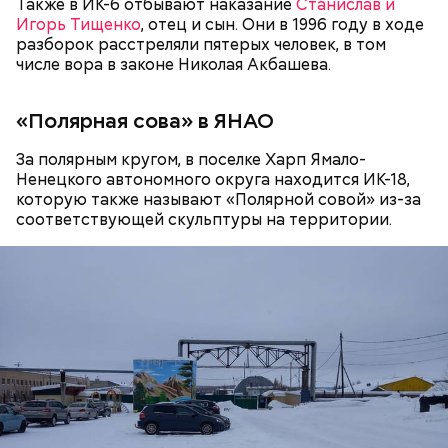
Также в ИК-6 отбывают наказание
Станислав и
Игорь Тищенко
, отец и сын. Они в 1996 году в ходе
Play
разборок расстреляли пятерых человек, в том
числе вора в законе Николая Акбашева.
Video
«Полярная сова» в ЯНАО
За полярным кругом, в поселке Харп Ямало-
Ненецкого автономного округа находится ИК-18,
которую также называют «Полярной совой» из-за
соответствующей скульптуры на территории.
Месть отчиму и любовь к сестре
Видео: t.me/fightnightsofficial
Боец дебютировал в промоушене AMC Fight Nights
в ноябре 2023 года. Тогда он победил
азербайджанца Эльгуна Ясибова единогласным
решением судей.