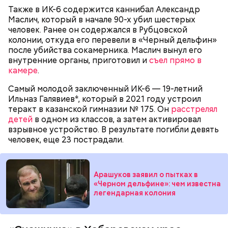
очень тепло отзывается о своем приятеле
Также в ИК-6 содержится каннибал Александр
Константине, отрицает причастность к его смерти
Маслич, который в начале 90-х убил шестерых
и говорит, что следователи «пытаются
человек. Ранее он содержался в Рубцовской
осквернить» их дружбу.
колонии, откуда его перевели в «Черный дельфин»
после убийства сокамерника. Маслич вынул его
внутренние органы, приготовил и
съел прямо в
камере
.
Самый молодой заключенный ИК-6 — 19-летний
Ильназ Галявиев*, который в 2021 году устроил
теракт в казанской гимназии № 175. Он
расстрелял
Позднее Миссюра рассказывал, что травил отчима
детей
в одном из классов, а затем активировал
из мести, но не планировал его убивать. Теперь же
взрывное устройство. В результате погибли девять
подозреваемый уверен, что мужчина напрямую
человек, еще 23 пострадали.
влияет на ход расследования с помощью денег и
связей, препятствует общению пасынка с матерью.
Арашуков заявил о пытках в
«Черном дельфине»: чем известна
легендарная колония