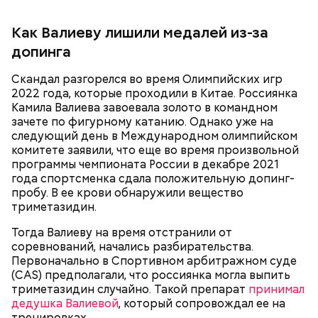
Как Валиеву лишили медалей из-за
Позднее Миссюра рассказывал, что травил отчима
допинга
из мести, но не планировал его убивать. Теперь же
подозреваемый уверен, что мужчина напрямую
Скандал разгорелся во время Олимпийских игр
влияет на ход расследования с помощью денег и
2022 года, которые проходили в Китае. Россиянка
связей, препятствует общению пасынка с матерью.
Камила Валиева завоевала золото в командном
зачете по фигурному катанию. Однако уже на
следующий день в Международном олимпийском
комитете заявили, что еще во время произвольной
программы чемпионата России в декабре 2021
года спортсменка сдала положительную допинг-
пробу. В ее крови обнаружили вещество
В детстве Миссюра был тихим ребенком, что не
триметазидин.
нравилось отчиму, который постоянно ругал
Тогда Валиеву на время отстранили от
ребенка за робость и нерешительность. Мужчина
соревнований, начались разбирательства.
даже водил мальчика к старцам и нанимал для него
Первоначально в Спортивном арбитражном суде
«
духовных наставников
», один из которых был
(CAS) предполагали, что россиянка могла выпить
родом из Греции и не знал русского языка. Еще
триметазидин случайно. Такой препарат
принимал
отчиму не нравились девушки Миссюры, он считал
дедушка Валиевой
, который сопровождал ее на
их «людьми не его уровня». Со своей последней
тренировках.