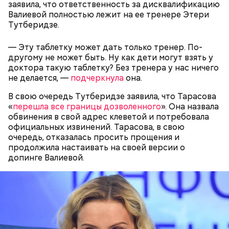
следы от кислотного ожога, — вспоминал
дядя
заявила, что ответственность за дисквалификацию
Миссюры
в беседе со следователями.
Валиевой полностью лежит на ее тренере Этери
Тутберидзе.
— Эту таблетку может дать только тренер. По-
другому не может быть. Ну как дети могут взять у
доктора такую таблетку? Без тренера у нас ничего
не делается, —
подчеркнула
она.
В свою очередь Тутберидзе заявила, что Тарасова
«
перешла все границы дозволенного
». Она назвала
обвинения в свой адрес клеветой и потребовала
официальных извинений. Тарасова, в свою
очередь, отказалась просить прощения и
Также Миссюра пытался отравить брата девушки,
продолжила настаивать на своей версии о
своего дядю и еще одного родственника. Он
допинге Валиевой.
регулярно добавлял жертвам химикаты в специи,
напитки и даже святую воду из храма.