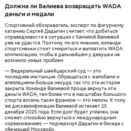
Должна ли Валиева возвращать WADA
деньги и медали
Спортивный обозреватель, эксперт по фигурному
катанию Сергей Дадыгин считает, что добиться
справедливости в ситуации с Камилой Валиевой
уже не удастся. Поэтому, по его мнению, команде
Следующим подопытным стал друг детства
спортсменки стоит смириться и выплатить WADA
Миссюры Константин. 3 февраля того же года,
компенсацию, чтобы в дальнейшем у девушки не
когда молодые люди ехали вместе в машине,
возникло новых проблем.
подозреваемый угостил приятеля морсом с
— Федеральный швейцарский суд — это
этиленгликолем. Через два дня Константин умер в
последняя инстанция. Обращаться с жалобами и
больнице.
апелляциями больше некуда, так что эта история
закрыта. Команде Валиевой проще вернуть эти
деньги WADA, тем более что в масштабах большого
спорта восемь тысяч франков — это мелочь. К тому
же дисквалификация Валиевой истекает 25
декабря 2025 года. Если долг будет уплачен, она
сможет спокойно вернуться к международным
соревнованиям, — подчеркнул Дадыгин в беседе с
Первой жертвой Миссюры была его девушка.
«Вечерней Москвой».