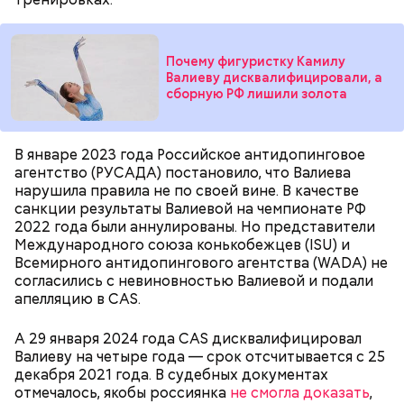
избранницей молодой человек планировал
пожениться и завести детей.
Почему фигуристку Камилу
Валиеву дисквалифицировали, а
сборную РФ лишили золота
В январе 2023 года Российское антидопинговое
агентство (РУСАДА) постановило, что Валиева
нарушила правила не по своей вине. В качестве
санкции результаты Валиевой на чемпионате РФ
Фото: Пресс-служба ГСУ СК по Московской области
2022 года были аннулированы. Но представители
Международного союза конькобежцев (ISU) и
Всемирного антидопингового агентства (WADA) не
согласились с невиновностью Валиевой и подали
Миссюра родился в 1999 году. Окончил Московский
апелляцию в CAS.
автомобильно-дорожный государственный
технический университет, после получения
диплома жил с матерью и отчимом, подрабатывал
А 29 января 2024 года CAS дисквалифицировал
репетитором по математике.
Валиеву на четыре года — срок отсчитывается с 25
декабря 2021 года. В судебных документах
отмечалось, якобы россиянка
не смогла доказать
,