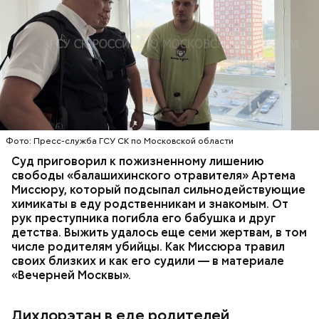
Все началось в июне, когда двое супругов
Видео: пресс-служба ГСУ СК по Московской области
обратились в местную больницу с жалобами на
плохое самочувствие. Врачи не смогли поставить
им точный диагноз, после чего анализы
потерпевших направили на экспертизу. В них
ОТРАВЛЕНИЯ
БАЛАШИХА
РОДИТЕЛИ
специалисты обнаружили сильнодействующий
СЛЕДСТВЕННЫЙ КОМИТЕТ
ЭКСПЕРТИЗЫ
химикат дихлорэтан, который не мог попасть в
организм супругов случайно. То же самое вещество
нашли в еде, изъятой из квартиры пострадавших.
Фото: Пресс-служба ГСУ СК по Московской области
Суд приговорил к пожизненному лишению
свободы «балашихинского отравителя» Артема
Миссюру, который подсыпал сильнодействующие
химикаты в еду родственникам и знакомым. От
рук преступника погибла его бабушка и друг
детства. Выжить удалось еще семи жертвам, в том
числе родителям убийцы. Как Миссюра травил
своих близких и как его судили — в материале
«Вечерней Москвы».
Дихлорэтан в еде родителей