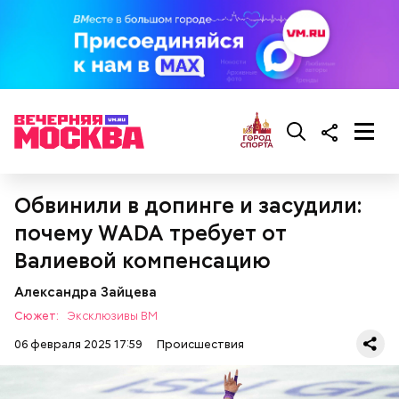
Миссюра постоянно путался в показаниях.
Например, сначала он обвинял в отравлении друга
«недоброжелателей», потом признал вину, а еще
через некоторое время назвал смерть приятеля
случайностью. В январе 2026 года он извинился
перед жертвами.
Обвинили в допинге и засудили:
почему WADA требует от
Валиевой компенсацию
Александра Зайцева
Сюжет:
Эксклюзивы ВМ
06 февраля 2025 17:59
Происшествия
Миссюра планировал заняться
паломничеством