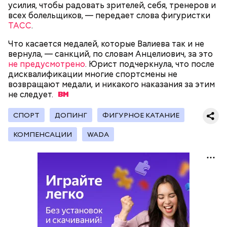
усилия, чтобы радовать зрителей, себя, тренеров и
всех болельщиков, — передает слова фигуристки
ТАСС
.
Что касается медалей, которые Валиева так и не
вернула, — санкций, по словам Анцелиович, за это
не предусмотрено
. Юрист подчеркнула, что после
дисквалификации многие спортсмены не
возвращают медали, и никакого наказания за этим
не
следует.
СПОРТ
ДОПИНГ
ФИГУРНОЕ КАТАНИЕ
Молодого человека задержали. На первом же
допросе он признался, что планировал отравить
КОМПЕНСАЦИИ
WADA
только отчима. Тогда следователи посчитали, что
мотивом преступления была квартира родителей,
которая в случае их смерти перешла бы сыну. Но
спустя несколько дней Миссюра заявил, что ранее
уже травил других людей.