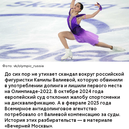
Одним из своих самых близких людей Миссюра
считал младшую сестру, которую тоже травил. Он
гордился, что подсказал родителям имя для
Фото: vk/olympic_russia
малышки, когда та появилась на свет. По словам
брата, когда девочка подросла, отчим стал
До сих пор не утихает скандал вокруг российской
вымещать на ней свою агрессию. Также Миссюра
фигуристки Камилы Валиевой, которую обвинили
очень тепло отзывается о своем приятеле
в употреблении допинга и лишили первого места
Константине, отрицает причастность к его смерти
на Олимпиаде-2022. В октябре 2024 года
и говорит, что следователи «пытаются
европейский суд отклонил жалобу спортсменки
осквернить» их дружбу.
на дисквалификацию. А в феврале 2025 года
Всемирное антидопинговое агентство
потребовало от Валиевой компенсацию за суды.
История этих разбирательств — в материале
«Вечерней Москвы».