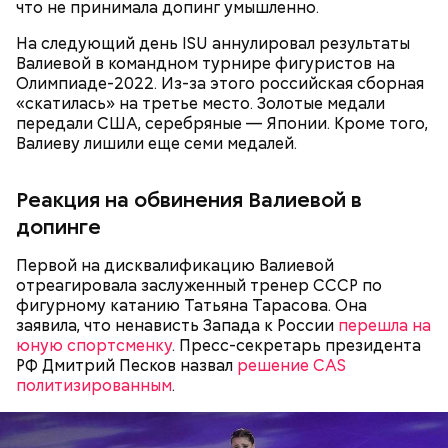
что не принимала допинг умышленно.
На следующий день ISU аннулировал результаты
Валиевой в командном турнире фигуристов на
Олимпиаде-2022. Из-за этого российская сборная
В июле 2024 года Артема Миссюру задержали и
«скатилась» на третье место. Золотые медали
отправили в СИЗО, обвинив в убийстве двух лиц и
передали США, серебряные — Японии. Кроме того,
покушении на убийство еще семи человек. СМИ
Валиеву лишили еще семи медалей.
прозвали обвиняемого «балашихинским
отравителем». Ровно через год
Реакция на обвинения Валиевой в
правоохранительные органы завершили
расследование и передали дело в суд. Начались
допинге
долгие разбирательства. Во время одного из
заседаний молодой человек раскрыл судье детали
Первой на дисквалификацию Валиевой
собственной биографии.
отреагировала заслуженный тренер СССР по
фигурному катанию Татьяна Тарасова. Она
заявила, что ненависть Запада к России
перешла на
юную спортсменку
. Пресс-секретарь президента
РФ Дмитрий Песков назвал
решение САS
политизированным
.