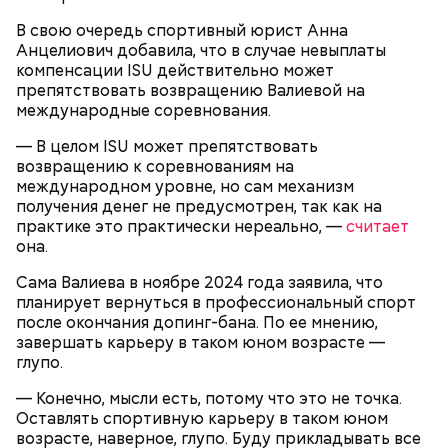
Именно на ней молодой человек впервые испытал
химикаты, купленные в интернет-магазине. 13
В свою очередь спортивный юрист Анна
января 2024 года он подсыпал дихлорэтан в
Анцелиович добавила, что в случае невыплаты
коктейль возлюбленной, отчего у нее случился
компенсации ISU действительно может
инсульт. Девушка неделю
провела в коме
, а после
препятствовать возвращению Валиевой на
выписки из больницы узнала, что Миссюра
международные соревнования.
оформил на нее несколько кредитов.
— В целом ISU может препятствовать
возвращению к соревнованиям на
международном уровне, но сам механизм
получения денег не предусмотрен, так как на
практике это практически нереально, —
считает
она.
Сама Валиева в ноябре 2024 года заявила, что
планирует вернуться в профессиональный спорт
после окончания допинг-бана. По ее мнению,
завершать карьеру в таком юном возрасте —
глупо.
Кто еще был жертвой Миссюры
— Конечно, мысли есть, потому что это не точка.
Оставлять спортивную карьеру в таком юном
возрасте, наверное, глупо. Буду прикладывать все