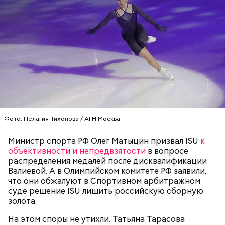
Месть отчиму и любовь к сестре
Фото: Пелагия Тихонова / АГН Москва
Министр спорта РФ Олег Матыцин призвал ISU
к
объективности и непредвзятости
в вопросе
распределения медалей после дисквалификации
Валиевой. А в Олимпийском комитете РФ заявили,
что они обжалуют в Спортивном арбитражном
суде решение ISU лишить российскую сборную
— Он также приносил в дом воду из святого
золота.
источника, у нее был специфический запах. Воду
вылили, на раковине остались пятна, похожие на
На этом споры не утихли. Татьяна Тарасова