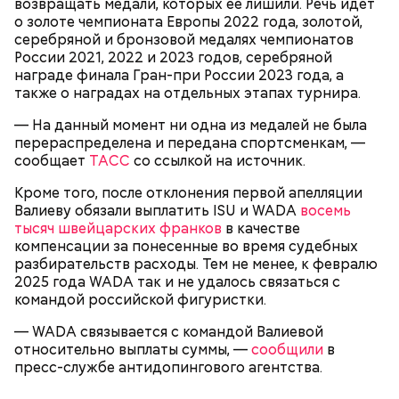
возвращать медали, которых ее лишили. Речь идет
Play
о золоте чемпионата Европы 2022 года, золотой,
серебряной и бронзовой медалях чемпионатов
Video
России 2021, 2022 и 2023 годов, серебряной
награде финала Гран-при России 2023 года, а
также о наградах на отдельных этапах турнира.
— На данный момент ни одна из медалей не была
перераспределена и передана спортсменкам, —
сообщает
ТАСС
со ссылкой на источник.
Кроме того, после отклонения первой апелляции
Валиеву обязали выплатить ISU и WADA
восемь
Видео: пресс-служба ГСУ СК по Московской области
тысяч швейцарских франков
в качестве
компенсации за понесенные во время судебных
разбирательств расходы. Тем не менее, к февралю
— Мы съездили за витаминами, вернулись обратно,
2025 года WADA так и не удалось связаться с
поднялись домой. У него ухудшилось самочувствие
командой российской фигуристки.
через сутки... Его увезли в больницу,
реанимировали, и там он скончался, — рассказывал
— WADA связывается с командой Валиевой
Миссюра на допросе.
относительно выплаты суммы, —
сообщили
в
пресс-службе антидопингового агентства.