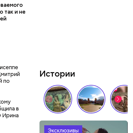
еваемого
 так и не
ней
гисеппе
Истории
Дмитрий
й по
кому
бщила в
Ф Ирина
Эксклюзивы