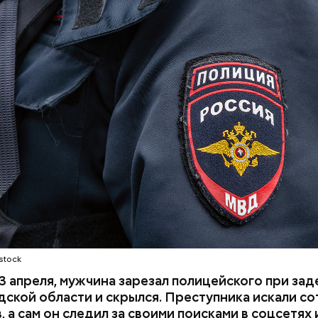
stock
23 апреля, мужчина зарезал полицейского при за
ской области и скрылся. Преступника искали со
, а сам он следил за своими поисками в соцсетях 