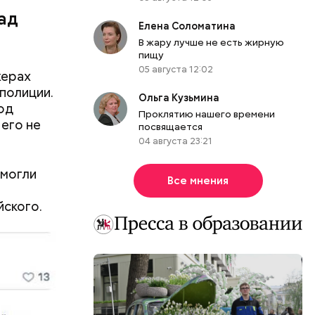
ад
Елена Соломатина
В жару лучше не есть жирную
пищу
05 августа 12:02
жерах
 полиции.
Ольга Кузьмина
Под
Проклятию нашего времени
 его не
посвящается
04 августа 23:21
смогли
Все мнения
йского.