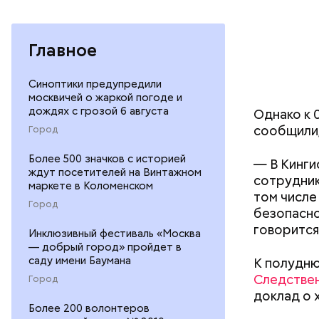
Главное
Синоптики предупредили
москвичей о жаркой погоде и
дождях с грозой 6 августа
Однако к 
сообщили,
Город
Более 500 значков с историей
— В Кинги
ждут посетителей на Винтажном
сотрудник
маркете в Коломенском
том числе
Город
безопасно
говорится
Инклюзивный фестиваль «Москва
— добрый город» пройдет в
саду имени Баумана
К полудню
Следстве
Город
доклад о 
Более 200 волонтеров