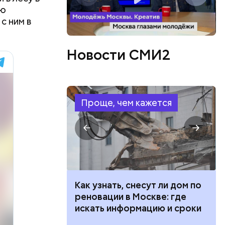
ью
с ним в
Новости СМИ2
Проще, чем кажется
 100 тысяч
Как узнать, снесут ли дом по
дарства при
реновации в Москве: где
ии: кто может
искать информацию и сроки
 какие нужны