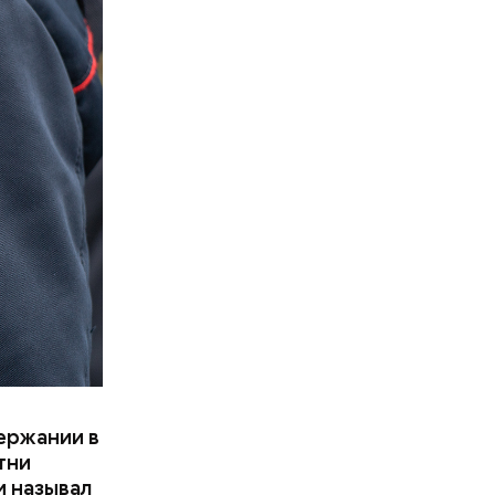
держании в
тни
и называл