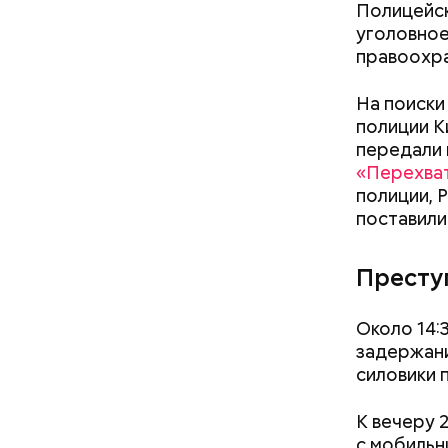
Полицейск
уголовное
правоохра
На поиски
полиции К
передали 
«Перехва
полиции, 
поставили
Престу
Около 14:
задержани
силовики 
К вечеру 
с мобильн