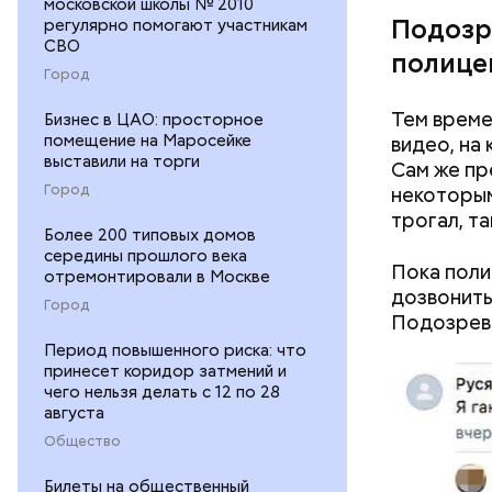
московской школы № 2010
Подозр
регулярно помогают участникам
СВО
полице
Город
Тем време
Бизнес в ЦАО: просторное
помещение на Маросейке
видео, на
выставили на торги
Сам же пр
Город
некоторым
трогал, та
Более 200 типовых домов
середины прошлого века
Пока поли
отремонтировали в Москве
дозвонить
Город
Подозрева
Период повышенного риска: что
принесет коридор затмений и
чего нельзя делать с 12 по 28
августа
Общество
Билеты на общественный