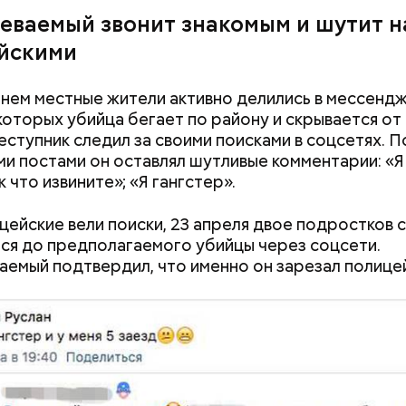
еваемый звонит знакомым и шутит н
йскими
нем местные жители активно делились в мессенд
 которых убийца бегает по району и скрывается от
еступник следил за своими поисками в соцсетях. 
и постами он оставлял шутливые комментарии: «Я
к что извините»; «Я гангстер».
цейские вели поиски, 23 апреля двое подростков 
ся до предполагаемого убийцы через соцсети.
емый подтвердил, что именно он зарезал полице