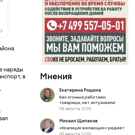
айона
е наряды
Мнения
нспорт, в
—
Екатерина Рощина
Без огонька работаем,
товарищи, нет энтузиазма!
05 августа 12:03
а
вал
Михаил Щипанов
«Коалиция желающих» редеет
05 августа 12:03