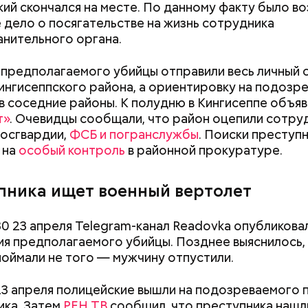
ий скончался на месте. По данному факту было в
 дело о посягательстве на жизнь сотрудника
нительного органа.
 предполагаемого убийцы отправили весь личный 
ингисеппского района, а ориентировку на подозр
в соседние районы. К полудню в Кингисеппе объя
Успенский собор
Ни одного дня н
т»
. Очевидцы сообщали, что район оцепили сотру
Московского Кремля
артист Юрий Ку
Росгвардии,
ФСБ и погранслужбы
. Поиски преступ
отметил 700-летие: история
откровенно о п
 на
особый контроль
в районной прокуратуре.
первого каменного храма
клоуна
Москвы
пника ищет военный вертолет
30 23 апреля Telegram-канал Readovka опубликова
я предполагаемого убийцы. Позднее выяснилось,
поймали не того — мужчину отпустили.
23 апреля полицейские вышли на подозреваемого п
ика. Затем
РЕН ТВ
сообщил, что преступника нашли