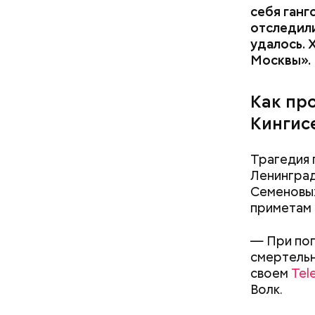
себя ганг
отследили
удалось. 
Москвы».
Как пр
Кингис
Трагедия 
Ленинград
Семеновых
приметам 
— При поп
смертельн
своем
Tel
Волк.