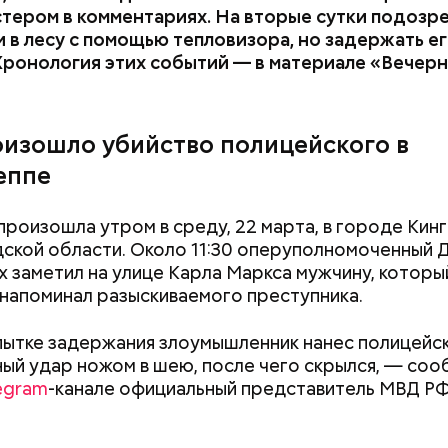
стером в комментариях. На вторые сутки подозр
 в лесу с помощью тепловизора, но задержать его
Хронология этих событий — в материале «Вечер
оизошло убийство полицейского в
еппе
произошла утром в среду, 22 марта, в городе Кин
ской области. Около 11:30 оперуполномоченный 
 заметил на улице Карла Маркса мужчину, которы
напоминал разыскиваемого преступника.
ытке задержания злоумышленник нанес полицейс
ый удар ножом в шею, после чего скрылся, — соо
egram
-канале официальный представитель МВД Р