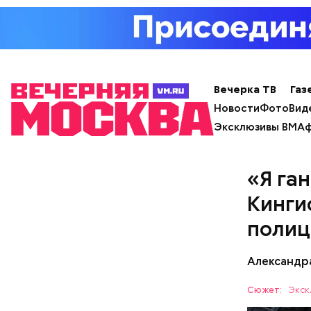
Вечерка ТВ
Газ
Новости
Фото
Вид
Эксклюзивы ВМ
Аф
«Я ган
Кинги
полиц
Александр
Сюжет:
Экск