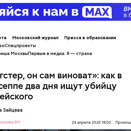
ета
Московский журнал
Пресса в образовании
ео
Спецпроекты
иша Москвы
Первые в медиа. Я — страна
гстер, он сам виноват»: как в
сеппе два дня ищут убийцу
ейского
а Зайцева
люзивы ВМ
24 апреля 2025 18:00
Происш