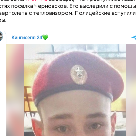
тях поселка Черновское. Его выследили с помощ
вертолета с тепловизором. Полицейские вступили 
ры.
Как поменять батареи дома и
Как получить до
не получить штраф
рублей от госу
трудной ситуац
претендовать и