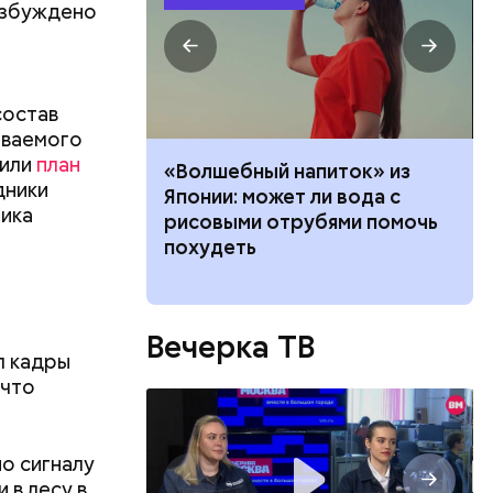
озбуждено
состав
еваемого
вили
план
е работал:
«Волшебный напиток» из
дники
клачев —
Японии: может ли вода с
ника
рофессии
рисовыми отрубями помочь
похудеть
Вечерка ТВ
л кадры
 что
о сигналу
 в лесу в