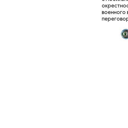
окрестнос
военного 
перегово