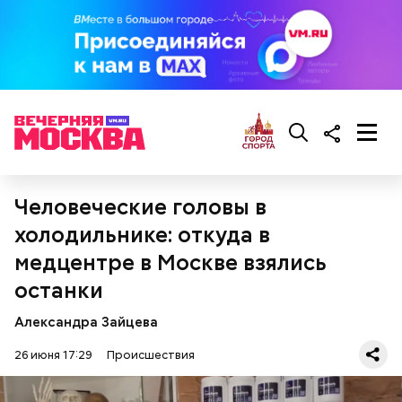
свободы. Но суд «сжалился» над инфлюенсером.
Человеческие головы в
холодильнике: откуда в
медцентре в Москве взялись
Приговор Гасанову
останки
Александра Зайцева
26 июня 17:29
Происшествия