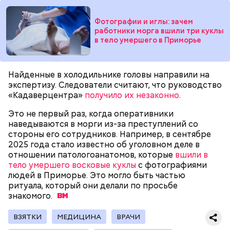
Фотографии и иглы: зачем
работники морга вшили три куклы
в тело умершего в Приморье
Родственники обналичивали деньги и возвращали
их Гасанову. А чтобы пользоваться деньгами и не
вызвать подозрений у налоговой, Гасанов либо
Найденные в холодильнике головы направили на
распределял их между еще несколькими счетами,
экспертизу. Следователи считают, что руководство
либо
покупал на них квартиры
.
«Кадаверцентра»
получило их незаконно
.
Это не первый раз, когда оперативники
наведываются в морги из-за преступлений со
стороны его сотрудников. Например, в сентябре
2025 года стало известно об уголовном деле в
отношении патологоанатомов, которые
вшили в
— Гасанов, являясь индивидуальным
тело умершего восковые куклы
с фотографиями
предпринимателем, осуществлял
людей в Приморье. Это могло быть частью
предпринимательскую деятельность в области
ритуала, который они делали по просьбе
продажи и размещения рекламы в социальных
знакомого.
сетях. С целью сокрытия своих доходов часть
денежных средств от спонсоров розыгрышей,
покупателей различных мотивационных курсов и
ВЗЯТКИ
МЕДИЦИНА
ВРАЧИ
прогнозов ставок на спорт Гасанов получал на