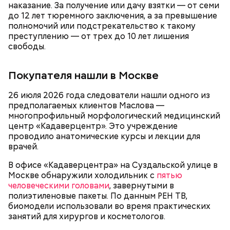
наказание. За получение или дачу взятки — от семи
до 12 лет тюремного заключения, а за превышение
полномочий или подстрекательство к такому
преступлению — от трех до 10 лет лишения
свободы.
Покупателя нашли в Москве
26 июля 2026 года следователи нашли одного из
предполагаемых клиентов Маслова —
Блогеру грозило до семи лет лишения свободы.
многопрофильный морфологический медицинский
центр «Кадаверцентр». Это учреждение
проводило анатомические курсы и лекции для
врачей.
В офисе «Кадаверцентра» на Суздальской улице в
Москве обнаружили холодильник с
пятью
человеческими головами
, завернутыми в
полиэтиленовые пакеты. По данным РЕН ТВ,
биомодели использовали во время практических
занятий для хирургов и косметологов.