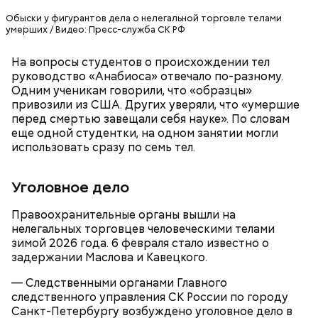
блогершу Лусик Карапетян
году, — писал он в блоге.
звездном психологе
экстрадировали из ОАЭ
Обыски у фигурантов дела о нелегальной торговле телами
Тлиашиновой
умерших / Видео: Пресс-служба СК РФ
На вопросы студентов о происхождении тел
руководство «Анабиоса» отвечало по-разному.
Одним ученикам говорили, что «образцы»
привозили из США. Других уверяли, что «умершие
перед смертью завещали себя науке». По словам
еще одной студентки, на одном занятии могли
использовать сразу по семь тел.
Уголовное дело
Гусейн Гасанов на момент начала расследования
Правоохранительные органы вышли на
находился в ОАЭ. Узнав о своем заочном аресте,
нелегальных торговцев человеческими телами
блогер заявил, что ни в чем не виновен и уже
зимой 2026 года. 6 февраля стало известно о
погасил все долги перед налоговой на еще
задержании Маслова и Кавецкого.
большую сумму — 320 миллионов рублей.
— Следственными органами Главного
следственного управления СК России по городу
Санкт-Петербургу возбуждено уголовное дело в