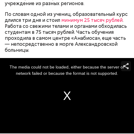
учреждение из разных регионов.
По словам одной из учениц, образовательный курс
Также
Гасанов обжаловал
свой заочный арест, но
длился три дня и стоил
минимум 25 тысяч рублей
.
суд
отказался пересматривать
свое решение. Еще
Работа со свежими телами и органами обходилась
блогер утверждал, что не осознавал преступный
студентам в 75 тысяч рублей. Часть обучения
характер своих действий, вовсе не пытался
проходила в самом центре «Анабиоса», еще часть
легализовать «преступные деньги» и покупал
— непосредственно в морге Александровской
квартиры, просто потому что хотел. Также,
больницы.
несмотря на риск попасть за решетку, мужчина
намеревался
вернуться в Россию
сразу после
This
завершения судебных разбирательств.
is
a
The media could not be loaded, either because the server or
modal
window.
network failed or because the format is not supported.
— Видел новости. Да, звучит громко — «заочный
арест», но на деле все не так драматично. Все
Задолжала налоговой
Мошенничество на ставках: за что
вопросы по налогам были закрыты еще в прошлом
полмиллиарда: что известно о