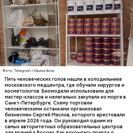
Оплата апартаментов проводилась через
банковскую ячейку, но вместо денег там оказалась
пачка печенья. По неподтвержденной
информации, фиктивным покупателем квартиры
мог быть
риелтор Вадим Де
, известный по
Фото: Telegram / Ирина Волк
псевдониму Вадим Богач.
Пять человеческих голов нашли в холодильнике
московского медцентра, где обучали хирургов и
косметологов. Биомодели использовали для
мастер-классов и нелегально закупали из морга в
Санкт-Петербурге. Схему торговли
человеческими останками организовал
бизнесмен Сергей Маслов, которого арестовали
в апреле 2026 года. Он руководил одним из
самых авторитетных образовательных центров
— Гасанов предложил переоформить на меня
для врачей в России.
Как вскрылась правда о
объект недвижимости… у меня всякие попытки