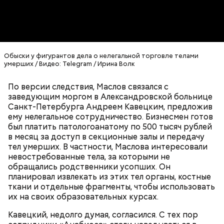
Изначально блогер оценивал свои элитные
апартаменты в
100 миллионов рублей
, потом
стоимость снизилась до 60 миллионов рублей. Но в
итоге жилье было переоформлено на третье лицо
за пачку печенья.
Обыски у фигурантов дела о нелегальной торговле телами
умерших / Видео: Telegram / Ирина Волк
По версии следствия, Маслов связался с
заведующим моргом в Александровской больнице
Санкт-Петербурга Андреем Кавецким, предложив
ему нелегальное сотрудничество. Бизнесмен готов
был платить патологоанатому по 500 тысяч рублей
в месяц за доступ в секционные залы и передачу
Хотя Гасанов якобы «не осознавал преступный
тел умерших. В частности, Маслова интересовали
характер своих действий», он зачем-то начал
невостребованные тела, за которыми не
активно распродавать имущество, вызвавшее
обращались родственники усопших. Он
вопросы у оперативников. Сначала он избавился от
планировал извлекать из этих тел органы, костные
автомобиля Rolls-Royce Cullinan, затем выставил на
ткани и отдельные фрагменты, чтобы использовать
продажу трехкомнатную квартиру в «Москве-
их на своих образовательных курсах.
Сити».
Кавецкий, недолго думая, согласился. С тех пор