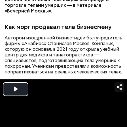
торговле телами умерших — в материале
были отказаться, на что мне показывали бумажку,
«Вечерней Москвы».
что в рамках уголовного дела у него (Гасанова —
прим. «ВМ») нет долгов перед государством,
вопросов по объекту недвижимости тоже нет, —
Как морг продавал тела бизнесмену
рассказывал позднее
«покупатель» квартиры
на
суде.
Автором изощренной бизнес-идеи был учредитель
фирмы «Анабиос» Станислав Маслов. Компания,
которую он основал, в 2021 году открыла учебный
центр для медиков и танатопрактиков —
специалистов, подготавливающих тела умерших к
похоронам. Ученикам предоставляли возможность
попрактиковаться на реальных человеческих телах.
Play
Video
Фото: Youtube / FAMETIME TV