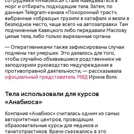
сотрудники «Анабиоса» стали наведываться в
морг и отбирать подходящие тела. Затем, по
данным Telegram-канала «Похоронный траст»,
выбранные «образцы» грузили в катафалк и везли в
безлюдное место, чаще всего на автозаправки. Там
подчиненные Кавецкого либо передавали Маслову
целые тела, либо только вырезанные органы.
— Оперативниками также зафиксированы случаи
подмены тел умерших. Это делалось для того,
чтобы случайно объявившиеся родственники не
заподозрили руководство медучреждения в
противоправной деятельности, — рассказывала
Продажа квартиры в «Москве-Сити»
официальный представитель МВД
Ирина Волк.
Тела использовали для курсов
«Анабиоса»
Компания «Анабиос» считалась одним из самых
авторитетных центров, проводящих
образовательные курсы для медиков и
танатопрактиков. Врачи съезжались в это