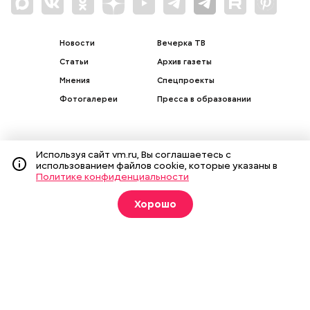
Новости
Вечерка ТВ
Статьи
Архив газеты
Мнения
Спецпроекты
Фотогалереи
Пресса в образовании
Используя сайт vm.ru, Вы соглашаетесь с
использованием файлов cookie, которые указаны в
Подписка на печатные
Политике конфиденциальности
издания
Хорошо
Оформить
О газете
Реклама
Подписка на бумажные издания
Архив газеты
Вакансии
Команда
Контакты