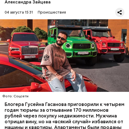
Александра Зайцева
04 августа 15:31
Происшествия
Фото: База розыска МВД РФ
В мае 2025 года МВД РФ объявило в
международный розыск
блогера Гусейна Гасанова.
В его отношении возбудили уголовное дело о
неуплате налогов и легализации преступных
доходов в особо крупном размере. В тот же день
НАЛОГИ
ПОИСК ЛЮДЕЙ
ДЕНЬГИ
МВД
мужчину
заочно арестовали
.
ГАСАН ГУСЕЙНОВ
Фото: Соцсети
Блогера Гусейна Гасанова приговорили к четырем
годам тюрьмы за отмывание 170 миллионов
рублей через покупку недвижимости. Мужчина
отрицал вину, но на «всякий случай» избавился от
машины и квартиры. Апартаменты были проданы