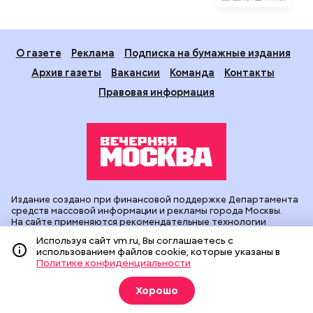
О газете
Реклама
Подписка на бумажные издания
Архив газеты
Вакансии
Команда
Контакты
Правовая информация
Издание создано при финансовой поддержке Департамента
средств массовой информации и рекламы города Москвы.
На сайте применяются рекомендательные технологии
(информационные технологии предоставления информации
Используя сайт vm.ru, Вы соглашаетесь с
на основе сбора, систематизации и анализа сведений,
использованием файлов cookie, которые указаны в
относящихся к предпочтениям пользователей сети
Политике конфиденциальности
«Интернет», находящихся на территории Российской
Федерации).
Хорошо
Сетевое издание "Вечерняя Москва" (18+) зарегистрировано