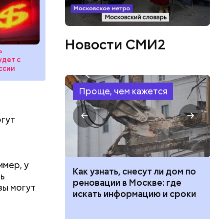
Новости СМИ2
ь
удет с
ссии
Проще, чем кажется
огут
имер, у
 100 тысяч
Как узнать, снесут ли дом по
ть
дарства при
реновации в Москве: где
зы могут
ии: кто может
искать информацию и сроки
 какие нужны