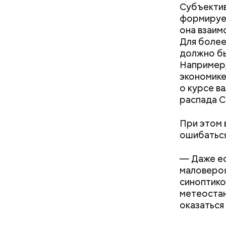
Субъекти
формирует
она взаим
Для более
должно бы
Например,
экономике
о курсе в
распада С
При этом 
ошибаться
— Даже ес
маловероя
синоптико
метеостан
оказаться