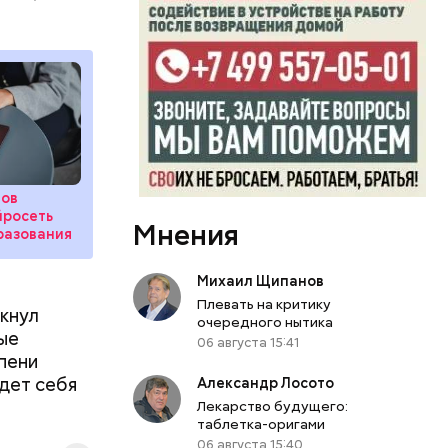
могут
нов
йросеть
Мнения
разования
Михаил Щипанов
Плевать на критику
ркнул
очередного нытика
ые
06 августа 15:41
епени
едет себя
Александр Лосото
Лекарство будущего:
таблетка-оригами
пания
06 августа 15:40