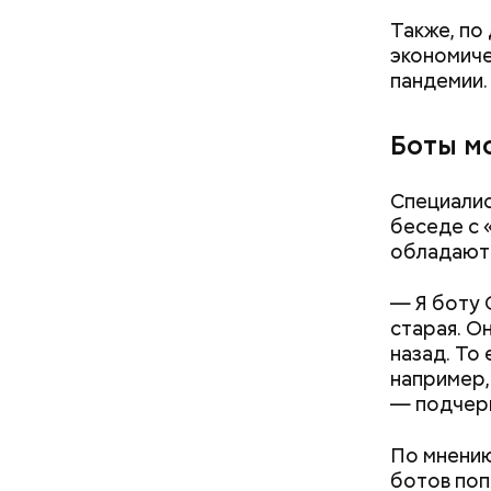
Также, по
экономиче
пандемии.
Боты мо
Специалис
беседе с 
обладают 
— Я боту 
старая. О
назад. То
например,
ChatGPT, 
— подчерк
осенью.
По мнению
ботов поп