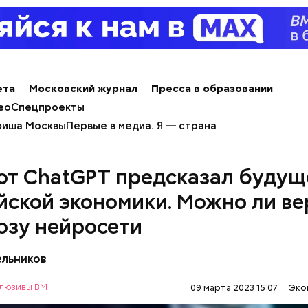
ета
Московский журнал
Пресса в образовании
ео
Спецпроекты
иша Москвы
Первые в медиа. Я — страна
от ChatGPT предсказал будущ
йской экономики. Можно ли ве
озу нейросети
ельников
люзивы ВМ
09 марта 2023 15:07
Эко