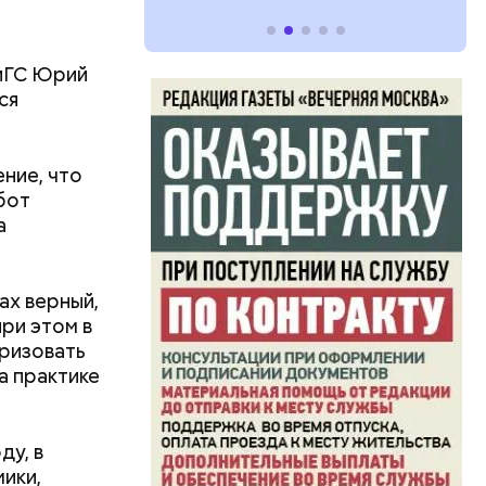
отребуют
щества, —
иГС Юрий
ся
ение, что
 бот
а
ах верный,
ри этом в
еризовать
а практике
ду, в
ики,