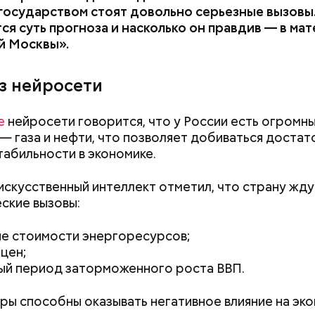
государством стоят довольно серьезные вызовы.
ся суть прогноза и насколько он правдив — в ма
й Москвы».
з нейросети
е
нейросети говорится, что у России есть огромн
— газа и нефти, что позволяет добиваться достат
табильности в экономике.
ктически
выходит на новый цикл развития экономи
искусственный интеллект отметил, что страну жд
ть все возможности для прорыва по многим направ
ские вызовы:
1 февраля заявил президент России Владимир Пути
лания Федеральному собранию.
е стоимости энергоресурсов;
цен;
ый период заторможенного роста ВВП.
ры способны оказывать негативное влияние на эко