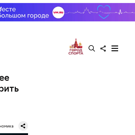
ее
рить
номика