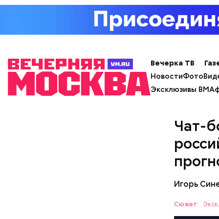
Вечерка ТВ
Газ
Новости
Фото
Вид
Эксклюзивы ВМ
Аф
Чат-б
росси
прогн
Игорь Син
Сюжет:
Экск