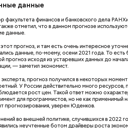
такие изменения могут занять много времени и п
нные данные
 усилий со стороны правительства и бизнес-сооб
РИА Новости
сообщение нейросети.
 факультета финансов и банковского дела РАНХ
акже отметил, что в данном прогнозе используют
е данные.
 этот прогноз, и там есть очень интересное уточн
ались данные, по-моему, осени 2021 года. То есть
ой прогноз исходя из устаревших данных до начал
ции, — заметил экономист.
 эксперта, прогноз получился в некоторых момент
ретный. У России действительно много ресурсов, п
блюдается рост цен. Такой ответ можно охаракт
римент для программистов, но не как применимый н
т прогнозирования, уверен Юденков.
енений во внешней политике, случившихся в 2022 го
явились неучтенные ботом драйверы роста эконом