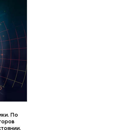
ики. По
торов
стоянии,