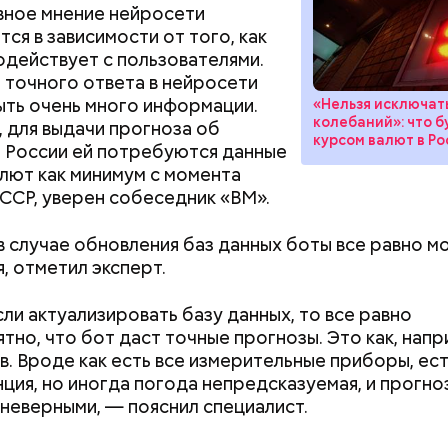
вное мнение нейросети
ся в зависимости от того, как
одействует с пользователями.
 точного ответа в нейросети
ть очень много информации.
«Нельзя исключат
колебаний»: что б
 для выдачи прогноза об
курсом валют в Ро
 России ей потребуются данные
алют как минимум с момента
ССР, уверен собеседник «ВМ».
в случае обновления баз данных боты все равно м
, отметил эксперт.
ли актуализировать базу данных, то все равно
тно, что бот даст точные прогнозы. Это как, напр
Как поменять батареи дома и
Как получить до
в. Вроде как есть все измерительные приборы, ес
не получить штраф
рублей от госу
ция, но иногда погода непредсказуемая, и прогно
трудной ситуац
 неверными, — пояснил специалист.
претендовать и
документы