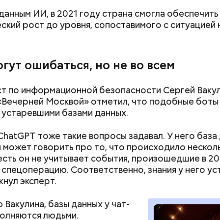
 данным ИИ, в 2021 году страна смогла обеспечить
ский рост до уровня, сопоставимого с ситуацией 
гут ошибаться, но не во всем
Дебошир и «гроза»
Маникюр кокош
силовиков: кто такой Роберт
украшу: тренды
т по информационной безопасности Сергей Вакул
Гилман, которого просят
Москве летом 2
«Вечерней Москвой» отметил, что подобные боты
освободить США
устаревшими базами данных.
ChatGPT тоже такие вопросы задавал. У него база
н может говорить про то, что происходило нескол
 есть он не учитывает события, произошедшие в 20
 спецоперацию. Соответственно, знания у него ус
запущенный компанией OpenAI, стал популярен п
нул эксперт.
 Вакулина, базы данных у чат-
олняются людьми.