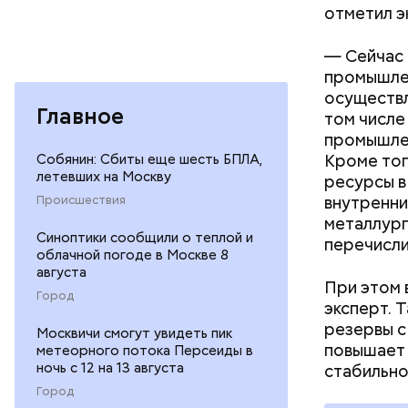
отметил э
— Сейчас 
промышлен
осуществл
Главное
ChatGPT д
том числе
оказать н
промышлен
Собянин: Сбиты еще шесть БПЛА,
Кроме тог
летевших на Москву
ресурсы в
Происшествия
внутренни
металлург
Синоптики сообщили о теплой и
перечисли
облачной погоде в Москве 8
августа
При этом 
Город
эксперт. 
резервы с
Москвичи смогут увидеть пик
повышает 
метеорного потока Персеиды в
ночь с 12 на 13 августа
стабильно
Город
В январе 