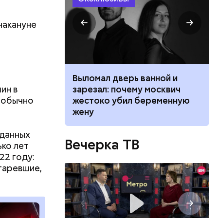
накануне
ником
Выломал дверь ванной и
 маникюра в
зарезал: почему москвич
ин в
026
жестоко убил беременную
 обычно
жену
 данных
Вечерка ТВ
ько лет
22 году:
таревшие,
рошлой