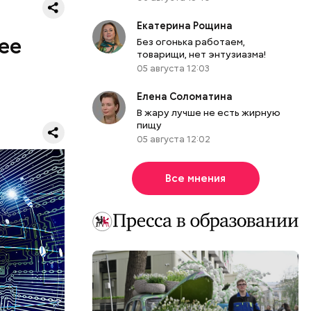
й 2023
Екатерина Рощина
POS-
ее
Без огонька работаем,
иалистом,
товарищи, нет энтузиазма!
05 августа 12:03
Елена Соломатина
В жару лучше не есть жирную
пищу
ост цен,
05 августа 12:02
риод
ь роста
Все мнения