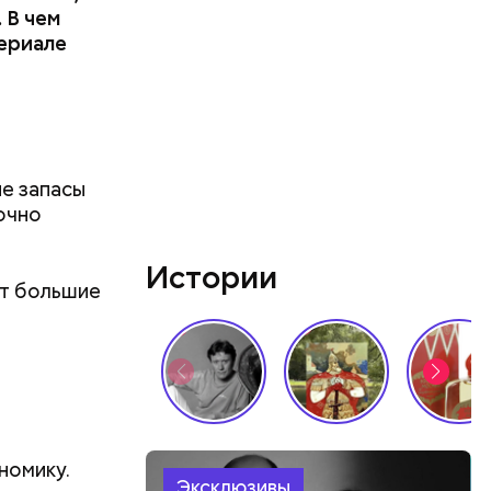
 В чем
териале
ые запасы
очно
Истории
ки
, в
ут большие
лениям.
н во
номику.
Эксклюзивы