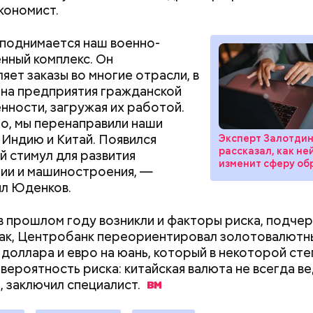
кономист.
поднимается наш военно-
ный комплекс. Он
яет заказы во многие отрасли, в
обавил, что инфляция и снижение цен на ресурсы 
 на предприятия гражданской
егативное влияние на экономическую ситуацию.
ности, загружая их работой.
о, мы перенаправили наши
 Индию и Китай. Появился
Эксперт Залотди
рассказал, как не
й стимул для развития
изменит сферу об
ии и машиностроения, —
л Юденков.
в прошлом году возникли и факторы риска, подче
Так, Центробанк переориентировал золотовалютн
 доллара и евро на юань, который в некоторой ст
вероятность риска: китайская валюта не всегда в
, заключил
специалист.
крупнейший поставщик платежных терминалов ком