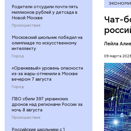
ЭКОНОМИ
Ingenico 
Родители отсудили почти пять
года. В к
миллионов рублей у детсада в
Чат-б
Новой Москве
терминало
как отраз
Происшествия
росси
альтернат
Московский школьник победил на
олимпиаде по искусственному
Лейла Али
интеллекту
При этом 
Город
09 марта 2023
снижение 
«Оранжевый» уровень опасности
медленног
НЕЙРОСЕ
из-за жары отменили в Москве
экономики
вечером 7 августа
Город
ПВО сбили 397 украинских
дронов над регионами России за
ночь 8 августа
Происшествия
Российские школьники с 1