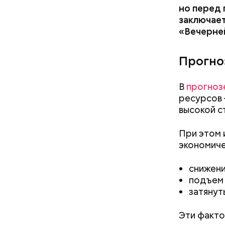
но перед 
заключает
«Вечерне
Прогно
В
прогноз
ресурсов 
высокой с
Россия фа
При этом 
стране ес
экономиче
Об этом 2
время пос
снижени
подъем 
затянут
Эти факто