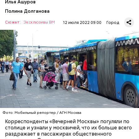
Илья Ашуров
Полина Долганова
Сюжет:
Эксклюзивы ВМ
12 июля 2022 09:00
Город
— Рюкзаки большие прямо бесит, когда не
снимают. Если едешь в час пик, обязательно тебя
чем-нибудь заденут, — сказала Александра, 19 лет.
ТРАНСПОРТ
ПАССАЖИРЫ
МОСКВА
Фото: Мобильный репортер / АГН Москва
Корреспонденты «Вечерней Москвы» погуляли по
столице и узнали у москвичей, что их больше всего
раздражает в пассажирах общественного