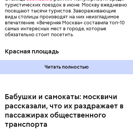
туристических поездок в июне. Москву ежедневно
занимает! И из-за этого образуется огромная
посещают тысячи туристов. Завораживающие
очередь. И если опаздываешь, то идешь по этому
виды столицы производят на них неизгладимое
огромному эскалатору очень-очень долго, —
впечатление. «Вечерняя Москва» составила топ-10
поделился Андрей, 19 лет.
самых интересных мест в городе, которые
обязательно стоит посетить.
Красная площадь
Читать полностью
— Вот меня очень раздражает, когда пытаешься
Бабушки и самокаты: москвичи
выйти из вагона метро, а люди стоят прямо по
рассказали, что их раздражает в
центру в дверях. И приходится их толкать, а они
не дают тебе пройти, что очень бестактно, —
пассажирах общественного
пожаловался Игорь, 55 лет.
транспорта