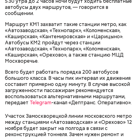
5:30 утра до 2 часов ночи будут ходить бесплатные
там же ведь специальные подставки есть для
автобусы двух маршрутов, — говорится в
велосипедов. Но без толку: на подставки не ставят,
сообщении.
а ставят у дверей. И это прямо мешает очень
Маршрут КМ1 захватит такие станции метро, как
сильно, — сказал Иван, 19 лет.
«Автозаводская», «Технопарк», «Коломенская»,
«Каширская», «Кантемировская» и «Царицыно».
Автобусы КМ2 пройдут через станции
Внутри Мавзолея находится траурный зал, где
«Автозаводская», «Технопарк», «Коломенская»,
покоится тело Ленина. Он оформлен в темных и
«Каширская», «Орехово», а также станцию МЦД
красных тонах. Тело Владимира Ильича
Москворечье.
подсвечивают 14 лампочек розового спектра,
Всего будет работать порядка 200 автобусов
которые придают коже естественный цвет. Это
большого класса. В часы пик интервал их движения
позволяет Ленину выглядеть максимально живым.
составит примерно одну минуту. В случае высокой
Также в саркофаге постоянно циркулирует воздух
загруженности пассажирам рекомендуется
температурой +16 градусов. Отметим, что в здании
воспользоваться альтернативными маршрутами,
запрещено фотографировать бывшего вождя и
— В пассажирах не терплю грубости. Да и, в
передает
Telegram
-канал «Дептранс. Оперативно».
снимать на видео.
принципе, все. А так я спокойный, когда поем, —
говорит с улыбкой Владимир, 45 лет.
Участок Замоскворецкой линии московского метро
между станциями «Автозаводская» и «Орехово» 12
ноября будет закрыт на полгода в связи с
реконструкцией тоннеля. Зачем нужен ремонт и