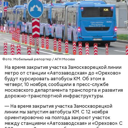
гектара в самом центре Москвы и по своей
площади занимает пятое место в России после
зоопарков Ярославля, Ростова-на-Дону,
Новосибирска и Красноярска.
— Рюкзаки необходимо снимать! И самокаты бесят!
— заявила Ирина Васильевна, 60 лет.
Фото: Мобильный репортер / АГН Москва
На время закрытия участка Замоскворецкой линии
метро от станции «Автозаводская» до «Орехово»
будут курсировать автобусы КМ. Об этом в
четверг, 10 ноября, сообщили в пресс-службе
московского департамента транспорта и развития
дорожно-транспортной инфраструктуры.
— На время закрытия участка Замоскворецкой
Московский зоопарк
линии мы запустим автобусы КМ. С 12 ноября
— Не люблю, когда велосипеды где ни попадя
ориентировочно на полгода закроют участок
оставляют. Иногда пытаешься зайти в метро, а у
между станциями «Автозаводская» и «Орехово». С
входа велосипед. И ты просишь: мол, уберите —