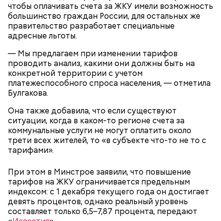
чтобы оплачивать счета за ЖКУ имели возможность
большинство граждан России, для остальных же
правительство разработает специальные
адресные льготы.
— Мы предлагаем при изменении тарифов
проводить анализ, какими они должны быть на
конкретной территории с учетом
платежеспособного спроса населения, — отметила
Булгакова.
Что лучше
делать с валютой
, когда рубль
Она также добавила, что если существуют
стремительно слабеет, «Вечерней Москве»
ситуации, когда в каком-то регионе счета за
рассказал экономист Николай Кульбака. Он
коммунальные услуги не могут оплатить около
отметил, что разовые колебания курса не связаны с
трети всех жителей, то «в субъекте что-то не то с
серьезными внешними эффектами и очевидными
тарифами».
внешними событиями. Такие колебания не
представляют большой угрозы, пока параллельно
При этом в Минстрое заявили, что повышение
не происходят кризисы.
тарифов на ЖКУ ограничивается предельным
индексом: с 1 декабря текущего года он достигает
девять процентов, однако реальный уровень
составляет только 6,5–7,87 процента, передают