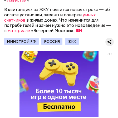
«
Известия
».
В квитанциях за ЖКУ появится новая строка — об
оплате установки, замены и поверки
умных
На прошлой неделе глава Минфина Антон
счетчиков
в жилых домах. Что изменится для
Силуанов выразил мнение, что текущее
ослабление
потребителей и зачем нужно это нововведение —
рубля
связано в основном с ростом импорта в
в
материале
«Вечерней
Москвы».
Россию. Комментируя тему девальвации
национальной валюты, он отметил, что «курс рубля
МИНСТРОЙ РФ
РОССИЯ
ЖКХ
плавающий».
Он отметил, что ослабление рубля отразится на
динамике цен. ЦБ считает, каждые 10 процентов
движения обменного курса прибавят к инфляции
около 0,5–0,6 процента. Заботкин подчеркнул, что