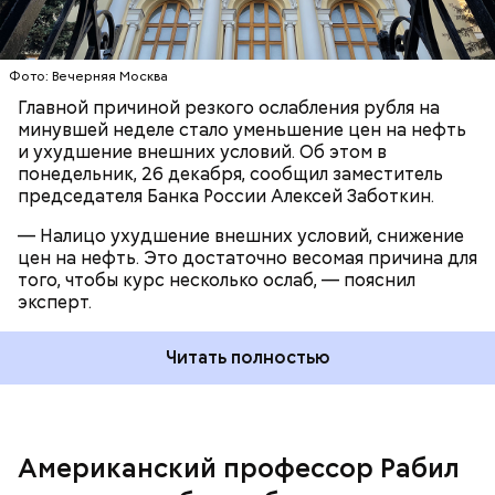
Фото: Вечерняя Москва
Главной причиной резкого ослабления рубля на
минувшей неделе стало уменьшение цен на нефть
и ухудшение внешних условий. Об этом в
понедельник, 26 декабря, сообщил заместитель
председателя Банка России Алексей Заботкин.
— Налицо ухудшение внешних условий, снижение
цен на нефть. Это достаточно весомая причина для
того, чтобы курс несколько ослаб, — пояснил
эксперт.
На фоне санкций в отношении РФ доверие к
Читать полностью
доллару утрачивается, многие страны пытаются
снизить его использование в расчетах.
Американский профессор Рабил