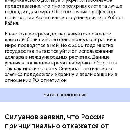
американского доллара и укрепил глобальное
РФ, — написал профессор в статье на французском
представление, что многополярная система лучше
портале Brunobertez.
подходит для мира. Об этом заявил профессор
политологии Атлантического университета Роберт
Рабил.
В настоящее время доллар является основной
валютой, большинство финансовых операций в
мире проводятся в ней. Но с 2000 года многие
государства пытаются уйти от использования
доллара в международных расчетах. Данные
усилия в последнее время «набирают обороты»,
так как многие страны Североатлантического
альянса поддержали Украину и ввели санкции в
отношении РФ, отметил он.
Читать полностью
Силуанов заявил, что Россия
Потолок цен на российскую нефть действует уже
20 дней. В начале следующей недели Россия
принципиально откажется от
анонсирует свои ответные меры на введенный