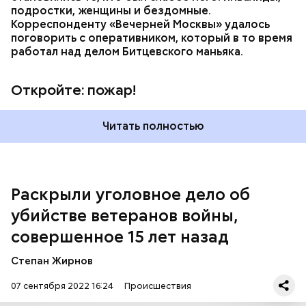
подростки, женщины и бездомные.
Корреспонденту «Вечерней Москвы» удалось
поговорить с оперативником, который в то время
работал над делом Битцевского маньяка.
Откройте: пожар!
На тот момент обнаруженные улики не позволяли
Читать полностью
раскрыть преступление по горячим следам, но
благодаря активной и кропотливой работе над
преступлениями прошлых лет следователи вышли
на след одного из подозреваемых и задержали его.
Раскрыли уголовное дело об
убийстве ветеранов войны,
совершенное 15 лет назад
Степан Жирнов
07 сентября 2022 16:24
Происшествия