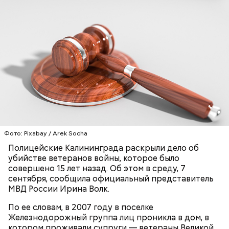
По факту преступления было возбуждено
уголовное дело по статье «Убийство двух и более
лиц».
ПЕНСИОНЕРЫ
КАЛИНИНГРАДСКАЯ ОБЛАСТЬ
УБИЙСТВА
УГОЛОВНЫЕ ДЕЛА
ЗАДЕРЖАНИЯ
Фото: Pixabay / Arek Socha
Полицейские Калининграда раскрыли дело об
убийстве ветеранов войны, которое было
совершено 15 лет назад. Об этом в среду, 7
сентября, сообщила официальный представитель
МВД России Ирина Волк.
По ее словам, в 2007 году в поселке
Железнодорожный группа лиц проникла в дом, в
котором проживали супруги — ветераны Великой