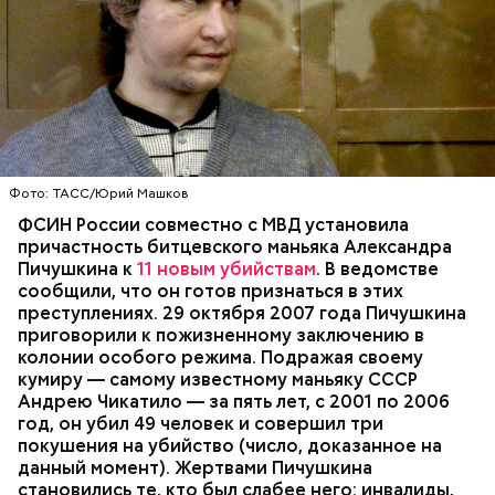
Вечером 16 июня пьяный длинноволосый мужчина с
Фото: ТАСС/Юрий Машков
бутылкой пива подошел к подъезду дома, в
ФСИН России совместно с МВД установила
котором жил Александр Пичушкин. Не сумев
причастность битцевского маньяка Александра
открыть дверь, дебошир с силой дернул дверь на
Пичушкина к
11 новым убийствам
. В ведомстве
себя и вырвал ее. В этот момент в подъезд
МОСКВА
ИСТОРИЯ
МАНЬЯКИ
сообщили, что он готов признаться в этих
ворвался спецназ.
РАССЛЕДОВАНИЯ
УБИЙСТВА
преступлениях. 29 октября 2007 года Пичушкина
Им оказался ранее неоднократно судимый житель
приговорили к пожизненному заключению в
Правдинского района Калининградской области.
колонии особого режима. Подражая своему
На данный момент мужчина заключен под стражу.
кумиру — самому известному маньяку СССР
Андрею Чикатило — за пять лет, с 2001 по 2006
год, он убил 49 человек и совершил три
покушения на убийство (число, доказанное на
данный момент). Жертвами Пичушкина
становились те, кто был слабее него: инвалиды,