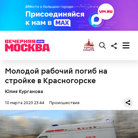
Молодой рабочий погиб на
стройке в Красногорске
— Вам начать рассказывать с начала или с конца?
Юлия Курганова
10 марта 2023 23:44
Происшествия