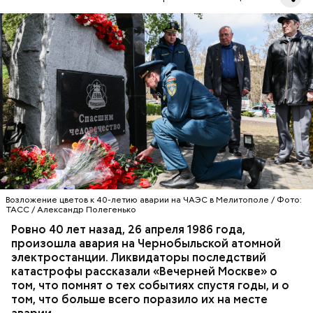
Специалист гражданской обороны Московского
авиацентра Владимир Макеев в 1986 году служил в
Киеве в отдельном механизированном полку
гражданской обороны. На тот момент, когда
произошла авария на Чернобыльской атомной
АВАРИИ
ЧЕРНОБЫЛЬ
ИСТОРИЯ
станции, ему было 26 лет.
Возложение цветов к 40-летию аварии на ЧАЭС в Мелитополе / Фото:
ТАСС / Александр Полегенько
Ровно 40 лет назад, 26 апреля 1986 года,
произошла авария на Чернобыльской атомной
электростанции. Ликвидаторы последствий
катастрофы рассказали «Вечерней Москве» о
том, что помнят о тех событиях спустя годы, и о
том, что больше всего поразило их на месте