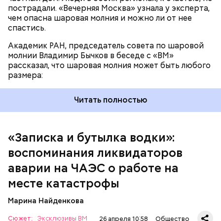
пострадали. «Вечерняя Москва» узнала у эксперта,
чем опасна шаровая молния и можно ли от нее
спастись.
Академик РАН, председатель совета по шаровой
молнии Владимир Бычков в беседе с «ВМ»
рассказал, что шаровая молния может быть любого
размера:
Читать полностью
— Об аварии я узнал 26 апреля, когда нас подняли
по тревоге. Мы были дома, за нами приехал
транспорт. Привезли в полк. Построились. Сказали,
«Записка и бутылка водки»:
что произошло. Создали мобильный отряд. Через
воспоминания ликвидаторов
несколько часов мы направились в сторону
Чернобыля, — вспоминает Макеев.
аварии на ЧАЭС о работе на
месте катастрофы
Марина Найденкова
Сюжет:
Эксклюзивы ВМ
26 апреля 10:58
Общество