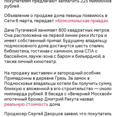
покупателям предлагают заплатить 225 миллионов
рублей.
Объявление о продаже дома певицы появилось в
Сети 6 марта, передает
«Комсомольская правда»
.
— Лисички можно употреблять в различном виде:
жареном, вареном, тушеном, сушеном и соленом.
Дача Пугачевой занимает 800 квадратных метров.
Вернет молодость и снизит
Однако с точки зрения пользы лучше отдать
Она расположена на первой линии реки Истра и
воспаление: диетолог Писарева
предпочтение маринованным, соленым и тушеным
рассказала о пользе черники
имеет собственный причал. Будущему владельцу
вариациям, — посоветовал эндокринолог.
подмосковного дома достанутся шесть спален,
библиотека, гостиная с камином, зона СПА с
— Электричества нет. Но есть электростанция. И
бассейном, лаунж-зона с баром и бильярдной, а
По его словам, молния может распасться, улететь
секретарь партийной организации сжалился и
также личный кинотеатр.
или просто погаснуть. Однако есть риск, что она
выделил нам цветной телевизор. И мы вечером
«Новым рекордам — быть»: как
может и взорваться.
активность Эль-Ниньо может
смогли посмотреть матч, — вспоминает он.
На продажу выставлен и загородный особняк
отразиться на предстоящем лете
Примадонны в деревне Грязь. За замок в
в России
Подмосковье владельцы хотели бы получить сумму,
близкую к вложенной в его строительство — около
миллиарда рублей. В беседе с «Вечерней Москвой»
ипотечный брокер Дмитрий Ракута назвал
реальную стоимость
дома.
Продюсер Сергей Дворцов заявил, что покупатель
Поляков предупредил: не стоит собирать грибы у