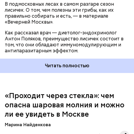
В подмосковных лесах в самом разгаре сезон
лисичек. О том, чем полезны эти грибы, как их
правильно собирать и есть, — в материале
«Вечерней Москвы».
Как рассказал врач — диетолог-эндокринолог
В Припяти он проработал восемь суток. В его
Антон Поляков, преимущество лисичек состоит в
задачу входило измерение уровня радиации в
«Грязная» зона: возможна ли
том, что они обладают иммуномодулирующим и
воздухе. Кроме того, Макеев участвовал в
жизнь в пострадавших от
антипаразитарным эффектом.
эвакуации населения из города, которую, по его
Чернобыльской аварии районах
мнению, нужно было делать раньше на несколько
дней.
Читать полностью
«Проходит через стекла»: чем
Среднее время жизни молнии (маленькой и
опасна шаровая молния и можно
средней) около 30 секунд. Большие же могут жить
ли ее увидеть в Москве
и до нескольких минут, отметил эксперт.
Марина Найденкова
— Ситуацию в целом перенес ровно. Мы тогда и не