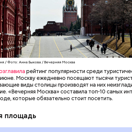
я очень раздражает, когда пытаешься выйти из ва
люди стоят прямо по центру в дверях. И приходитс
ня / Фото: Анна Быкова / Вечерняя Москва
а они не дают тебе пройти, что очень бестактно, —
озглавила
рейтинг популярности среди туристиче
ся Игорь, 55 лет.
 июне. Москву ежедневно посещают тысячи турист
ающие виды столицы производят на них неизгла
ие. «Вечерняя Москва» составила топ-10 самых и
роде, которые обязательно стоит посетить.
я площадь