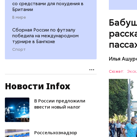
со средствами для похудения в
Британии
В мире
Бабуш
Сборная России по футзалу
расск
победила на международном
турнире в Бангкоке
пасса
Спорт
Илья Ашур
Сюжет:
Экск
Новости Infox
— Рюкзаки
пик, обяз
лет.
В России предложили
ТРАНСПО
ввести новый налог
Россельхознадзор