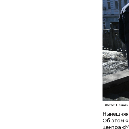
за их дура
Мавзолей 
известног
находится
Ленина яв
Фото: Пелаги
Нынешняя 
Об этом «
центра «М