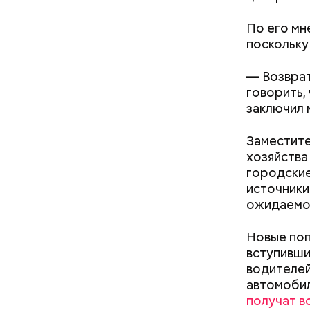
По его мн
— А меня 
поскольку
слушают м
— Возврат
говорить,
заключил 
Заместите
хозяйства
городски
Мавзол
источники
ожидаемое
Новые поп
вступивши
водителей
автомобил
получат в