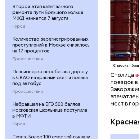
Второй этап капитального
ремонта пути Большого кольца
МЖД начнется 7 августа
Город
Количество зарегистрированных
преступлений в Москве снизилось
на 17 процентов
— Вот мен
Происшествия
метро, а 
Спасская баш
Пенсионерка перебегала дорогу
толкать, 
Столица
в
в СВАО на красный свет и попала
пожаловал
поездок в
под автобус
Заворажив
Происшествия
впечатлен
мест в го
Набравшая на ЕГЭ 500 баллов
московская школьница поступила
в МФТИ
Красна
Город
Times: Более 100 смертей связали