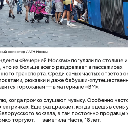
ный репортер / АГН Москва
денты «Вечерней Москвы» погуляли по столице и 
, что их больше всего раздражает в пассажирах
ного транспорта. Среди самых частых ответов о
мокатами, рюкзаки и даже бабушки-«путешественн
авится горожанам — в материале «ВМ».
ю, когда громко слушают музыку. Особенно част
электричках. Еще раздражает, когда едешь в семь 
дывания
День качания на качелях и
Белорусского вокзала, а там постоянно продавцы 
День пьяного
День шампанского: какие
омко торгуют, — заметила Настя, 18 лет.
кие праздники
праздники отмечают в Росси