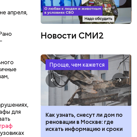
не апреля,
ео или
Новости СМИ2
 Рано
—
ьного
Проще, чем кажется
личные
вам,
арушениях,
рафы для
 100 тысяч
Как узнать, снесут ли дом по
вать
дарства при
реновации в Москве: где
траф
ии: кто может
искать информацию и сроки
рузовиках
 какие нужны