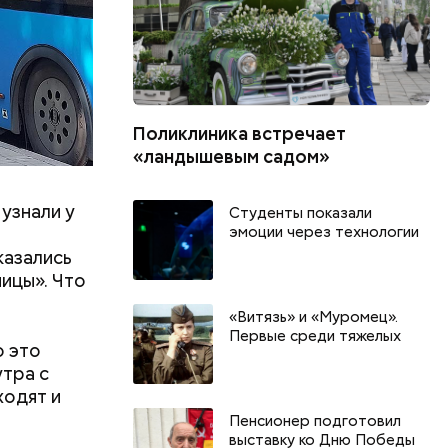
Поликлиника встречает
«ландышевым садом»
узнали у
Студенты показали
эмоции через технологии
казались
ицы». Что
«Витязь» и «Муромец».
Первые среди тяжелых
о это
утра с
День арбуза и День поцелуев
День собира
ходят и
с зеркалом: какие праздники
Международ
Пенсионер подготовил
и
отмечают в России и мире 3
холостяка: 
выставку ко Дню Победы