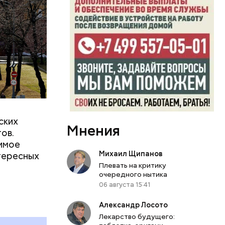
гона
я их
ских
Мнения
ов.
димое
Михаил Щипанов
нтересных
Плевать на критику
очередного нытика
06 августа 15:41
Александр Лосото
Лекарство будущего: