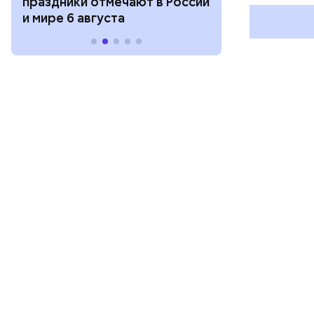
праздники отмечают в России
отмечают в Р
и мире 6 августа
августа