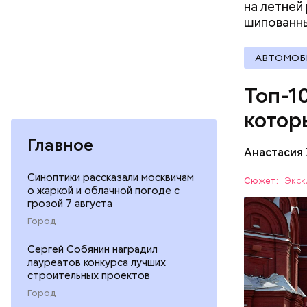
на летней 
шипованн
АВТОМОБ
— Еще тип
Топ-1
эскалатор
очередь. 
котор
эскалатор
Главное
Анастасия
Красная п
Синоптики рассказали москвичам
Сюжет:
Экск
о жаркой и облачной погоде с
столицы. 
грозой 7 августа
чтобы уви
ОТДЫХ
Город
Мавзолей.
России. С
Сергей Собянин наградил
году комп
лауреатов конкурса лучших
в состав 
строительных проектов
Город