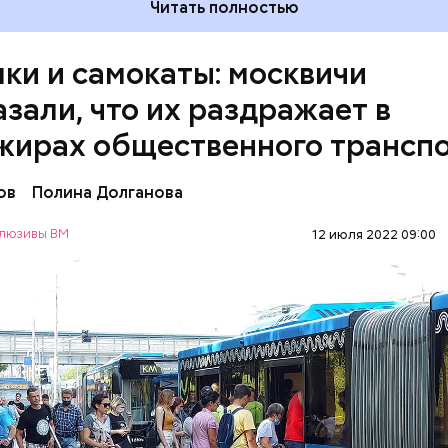
Читать полностью
ки и самокаты: москвичи
азали, что их раздражает в
жирах общественного трансп
ов
Полина Долганова
люзивы ВМ
12 июля 2022 09:00
 большие прямо бесит, когда не снимают. Если еде
ательно тебя чем-нибудь заденут, — сказала Алекс
РТ
ПАССАЖИРЫ
МОСКВА