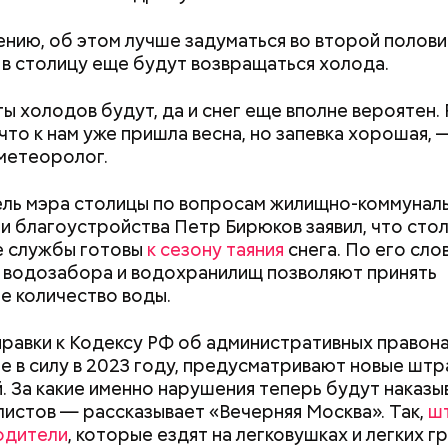
ению, об этом лучше задуматься во второй полови
ужасно раздражает, когда пассажиры смотрят вид
 в столицу еще будут возвращаться холода.
узыку без наушников, — отметила Дарья, 24 года.
ы холодов будут, да и снег еще вполне вероятен.
 что к нам уже пришла весна, но запевка хорошая, 
метеоролог.
ль мэра столицы по вопросам жилищно-коммунал
 и благоустройства Петр Бирюков заявил, что сто
е службы готовы
к сезону таяния
снега. По его сло
ей
 водозабора и водохранилищ позволяют принять
 количество воды.
равки к Кодексу РФ об административных правон
е в силу в 2023 году, предусматривают новые шт
Как поменять батареи дома и
Как получить до
. За какие именно нарушения теперь будут наказы
не получить штраф
рублей от госу
истов — рассказывает «Вечерняя Москва». Так,
ш
трудной ситуац
одители
, которые ездят на легковушках и легких г
претендовать и