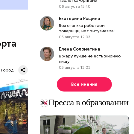
таблетка-оригами
06 августа 15:40
Екатерина Рощина
Без огонька работаем,
товарищи, нет энтузиазма!
05 августа 12:03
орта
Елена Соломатина
В жару лучше не есть жирную
пищу
05 августа 12:02
Город
шь в час
Все мнения
андра, 19