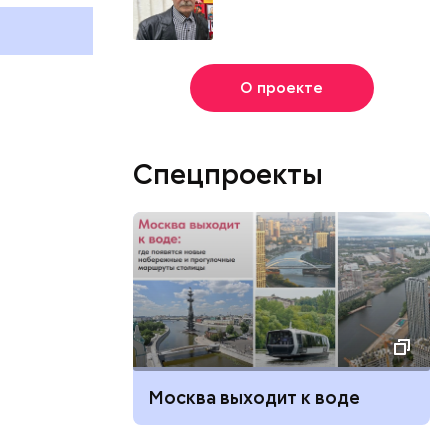
августа
отмечают в 
августа
О проекте
Спецпроекты
Москва выходит к воде