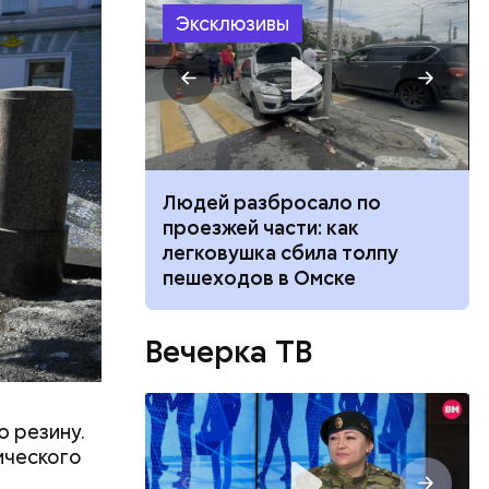
Эксклюзивы
а всем
ина. Он
авзолей
ч: поможет ли
Людей разбросало по
НЕСКО.
ок сбросить
проезжей части: как
легковушка сбила толпу
пешеходов в Омске
Вечерка ТВ
 резину.
ического