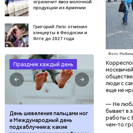
ограничит ввоз молочной
продукции из Армении
Григорий Лепс отменил
концерты в Феодосии и
Ялте до 2027 года
Фото: Мобиль
Корреспон
Праздник каждый день
москвичей
обществен
люди с са
еще не нр
— Не любл
бывает в 
День шевеления пальцами ног
День разгля
работы с 
и Международный день
горизонта и 
чем-то гр
подкаблучника: какие
курсанта: ка