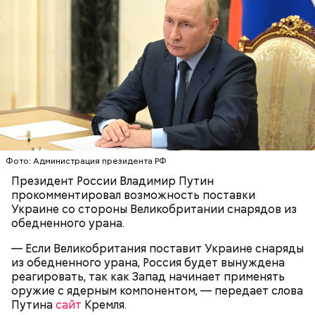
Лишний повод задуматься об экологии
Фото: Администрация президента РФ
Президент России Владимир Путин
Гид отметил, что еще далеко не все туристические
прокомментировал возможность поставки
маршруты проложены, пока это больше похоже на
Украине со стороны Великобритании снарядов из
эксперимент. Бабич заверил, что туристам не стоит
обедненного урана.
беспокоиться насчет риска получить опасную дозу
радиации.
— Если Великобритания поставит Украине снаряды
из обедненного урана, Россия будет вынуждена
— Но передвижение стрелок часов никак не
реагировать, так как Запад начинает применять
решает насущных проблем вооружения и экологии.
оружие с ядерным компонентом, — передает слова
Есть масса могущественных субъектов
Путина
сайт
Кремля.
международных отношений, которые