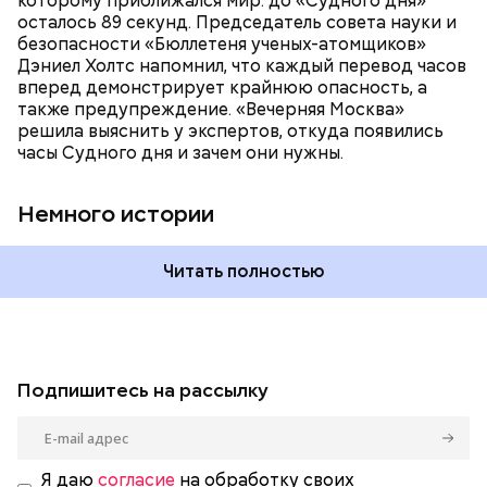
которому приближался мир: до «Судного дня»
время — без двух минут полночь. Вторая холодная
осталось 89 секунд. Председатель совета науки и
война между США и уже Россией стала обыденным
безопасности «Бюллетеня ученых-атомщиков»
предметом обсуждения для аналитиков со всего
Дэниел Холтс напомнил, что каждый перевод часов
мира. Но, помимо перспективы отправиться в
вперед демонстрирует крайнюю опасность, а
«атомный рай», с 2007 года на стрелку часов
также предупреждение. «Вечерняя Москва»
влияет еще одна глобальная угроза —
решила выяснить у экспертов, откуда появились
климатические изменения.
часы Судного дня и зачем они нужны.
Немного истории
Читать полностью
Подпишитесь на рассылку
Я даю
согласие
на обработку своих