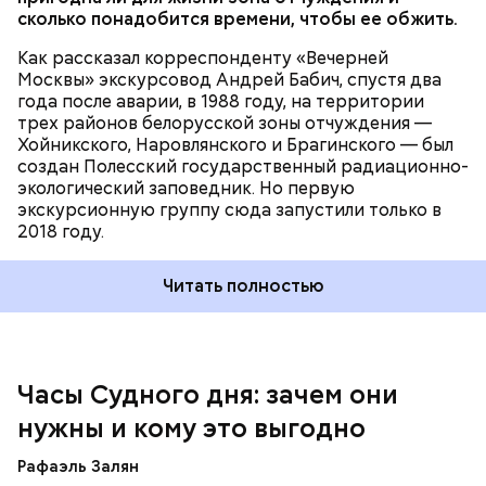
проект
сколько понадобится времени, чтобы ее обжить.
Как рассказал корреспонденту «Вечерней
Москвы» экскурсовод Андрей Бабич, спустя два
года после аварии, в 1988 году, на территории
трех районов белорусской зоны отчуждения —
Хойникского, Наровлянского и Брагинского — был
создан Полесский государственный радиационно-
Каждый год — в зависимости от того, какие
экологический заповедник. Но первую
события происходят в мире, — ученые,
экскурсионную группу сюда запустили только в
нобелевские лауреаты и специалисты по ядерной
2018 году.
безопасности из экспертного совета «Бюллетеня
ученых-атомщиков» принимают решение о
Читать полностью
переводе стрелки. Например, в 2017-м причиной
перевода на полминуты вперед послужили как
ухудшающиеся отношения между ядерными
державами, отсутствие прогресса в сокращении
выбросов углекислого газа, так и усиление
Часы Судного дня: зачем они
— Поскольку мы стоим на пороге второго
национализма во всем мире и отрицание
ядерного века и периода беспрецедентного
нужны и кому это выгодно
изменения климата.
изменения климата, ученые вновь несут особую
ответственность за информирование
Рафаэль Залян
общественности и консультирование лидеров об