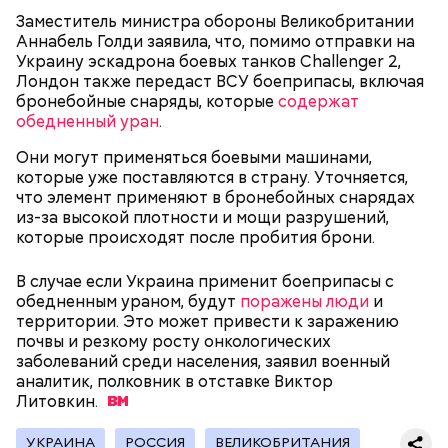
руководствуются своими эгоистическими
Заместитель министра обороны Великобритании
соображениями, используя эту теперь уже
Аннабель Голди заявила, что, помимо отправки на
рекламную фишку, чтобы привлечь средства для
Украину эскадрона боевых танков Challenger 2,
реализации своих новых не менее нелепых и
Лондон также передаст ВСУ боеприпасы, включая
ненужных проектов. Это классическое
бронебойные снаряды, которые
содержат
замыливание глаз, — высказал свое мнение военный
обедненный уран
.
эксперт.
Они могут применяться боевыми машинами,
— Для группы из пяти человек такое путешествие
которые уже поставляются в страну. Уточняется,
обойдется в пределах 340 белорусских рублей
что элемент применяют в бронебойных снарядах
(около 10311 рублей по ЦБ РФ — п
рим. «ВМ»
), —
из-за высокой плотности и мощи разрушений,
уточнил он.
которые происходят после пробития брони.
В случае если Украина применит боеприпасы с
Он заметил, что в мире действительно непростая
обедненным ураном, будут
ситуация с точки зрения ядерного оружия, оружия
поражены люди
и
территории. Это может привести к заражению
массового уничтожения. Проблемы экологии и
почвы и резкому росту онкологических
сохранения природы тоже стоят остро.
заболеваний среди населения, заявил военный
аналитик, полковник в отставке Виктор
Литовкин.
УКРАИНА
РОССИЯ
ВЕЛИКОБРИТАНИЯ