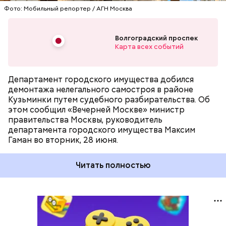
Волгоградском проспекте и обязал
Фото: Мобильный репортер / АГН Москва
предпринимателя его демонтировать, — отмечает
Гаман.
Волгоградский проспек
Карта всех событий
Департамент городского имущества добился
демонтажа нелегального самостроя в районе
Кузьминки путем судебного разбирательства. Об
этом сообщил «Вечерней Москве» министр
правительства Москвы, руководитель
департамента городского имущества Максим
Гаман во вторник, 28 июня.
Читать полностью