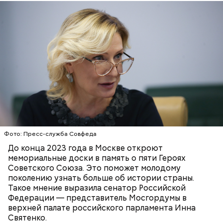
Московский зоопарк — один из старейших в
Европе. Он расположился на территории почти 22
гектара в самом центре Москвы и по своей
площади занимает пятое место в России после
зоопарков Ярославля, Ростова-на-Дону,
Новосибирска и Красноярска.
Фото: Пресс-служба Совфеда
До конца 2023 года в Москве откроют
— Рюкзаки необходимо снимать! И самокаты бесят!
мемориальные доски в память о пяти Героях
— заявила Ирина Васильевна, 60 лет.
Советского Союза. Это поможет молодому
поколению узнать больше об истории страны.
Такое мнение выразила сенатор Российской
Федерации — представитель Мосгордумы в
верхней палате российского парламента Инна
Святенко.