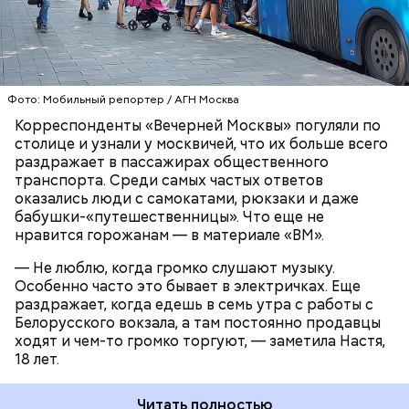
снимают. Если едешь в час пик, обязательно тебя
чем-нибудь заденут, — сказала Александра, 19 лет.
ТРАНСПОРТ
ПАССАЖИРЫ
МОСКВА
Фото: Мобильный репортер / АГН Москва
Корреспонденты «Вечерней Москвы» погуляли по
столице и узнали у москвичей, что их больше всего
раздражает в пассажирах общественного
транспорта. Среди самых частых ответов
оказались люди с самокатами, рюкзаки и даже
бабушки-«путешественницы». Что еще не
нравится горожанам — в материале «ВМ».
До этого государственная инспекция по контролю
за использованием объектов недвижимости
— Не люблю, когда громко слушают музыку.
Москвы
добилась демонтажа незаконной
Особенно часто это бывает в электричках. Еще
пристройки к трансформаторной подстанции в
раздражает, когда едешь в семь утра с работы с
Лосиноостровском районе
.
Белорусского вокзала, а там постоянно продавцы
ходят и чем-то громко торгуют, — заметила Настя,
18 лет.
Читать полностью