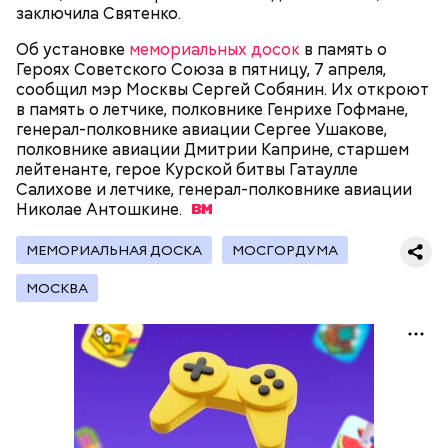
позволяет Ленину выглядеть максимально живым.
заключила Святенко.
Также в саркофаге постоянно циркулирует воздух
температурой +16 градусов. Отметим, что в здании
Об установке
мемориальных досок
в память о
запрещено фотографировать бывшего вождя и
Героях Советского Союза в пятницу, 7 апреля,
— В пассажирах не терплю грубости. Да и, в
снимать на видео.
сообщил мэр Москвы Сергей Собянин. Их откроют
принципе, все. А так я спокойный, когда поем, —
в память о летчике, полковнике Генрихе Гофмане,
говорит с улыбкой Владимир, 45 лет.
генерал-полковнике авиации Сергее Ушакове,
полковнике авиации Дмитрии Каприне, старшем
лейтенанте, герое Курской битвы Гатаулле
Салихове и летчике, генерал-полковнике авиации
Николае
Антошкине.
Мавзолей Ленина — это памятник, музей, а также
усыпальница всем известного вождя советского
МЕМОРИАЛЬНАЯ ДОСКА
МОСГОРДУМА
народа Владимира Ильича Ленина. Он находится в
самом центре Красной площади. Более того,
МОСКВА
мавзолей Ленина является одним из важных
объектов, охраняемых ЮНЕСКО.
— Есть бабушки-«путешественницы», которые
куда-то вечно опаздывают. В метро и автобусах
они на сиденья несколько сумок ставят. А ты