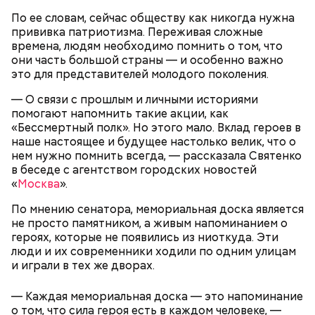
По ее словам, сейчас обществу как никогда нужна
прививка патриотизма. Переживая сложные
времена, людям необходимо помнить о том, что
они часть большой страны — и особенно важно
это для представителей молодого поколения.
Московский зоопарк
— О связи с прошлым и личными историями
— Не люблю, когда велосипеды где ни попадя
помогают напомнить такие акции, как
оставляют. Иногда пытаешься зайти в метро, а у
«Бессмертный полк». Но этого мало. Вклад героев в
входа велосипед. И ты просишь: мол, уберите —
наше настоящее и будущее настолько велик, что о
там же ведь специальные подставки есть для
нем нужно помнить всегда, — рассказала Святенко
велосипедов. Но без толку: на подставки не ставят,
в беседе с агентством городских новостей
а ставят у дверей. И это прямо мешает очень
«
Москва
».
сильно, — сказал Иван, 19 лет.
По мнению сенатора, мемориальная доска является
не просто памятником, а живым напоминанием о
героях, которые не появились из ниоткуда. Эти
Внутри Мавзолея находится траурный зал, где
люди и их современники ходили по одним улицам
покоится тело Ленина. Он оформлен в темных и
и играли в тех же дворах.
красных тонах. Тело Владимира Ильича
подсвечивают 14 лампочек розового спектра,
— Каждая мемориальная доска — это напоминание
которые придают коже естественный цвет. Это
о том, что сила героя есть в каждом человеке, —