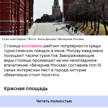
увидеть Московский Кремль, Собор Василия
Блаженного и Мавзолей. Красная площадь — это
ОТДЫХ
МОСКВА
ТУРИЗМ
символ не только столицы, но и России. С ней
связана огромная часть истории нашей страны. В
1990 году комплекс Московского Кремля и Красной
площади были включены в состав списка
Всемирного культурного наследия ЮНЕСКО.
Спасская башня / Фото: Анна Быкова / Вечерняя Москва
— Еще типичная ситуация, когда говорят:
Столица
возглавила
рейтинг популярности среди
«Занимайте обе стороны эскалатора». А никто не
туристических поездок в июне. Москву ежедневно
занимает! И из-за этого образуется огромная
посещают тысячи туристов. Завораживающие
очередь. И если опаздываешь, то идешь по этому
виды столицы производят на них неизгладимое
огромному эскалатору очень-очень долго, —
впечатление. «Вечерняя Москва» составила топ-10
поделился Андрей, 19 лет.
самых интересных мест в городе, которые
обязательно стоит посетить.
Красная площадь
Читать полностью