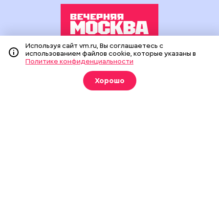
Используя сайт vm.ru, Вы соглашаетесь с
использованием файлов cookie, которые указаны в
Издание создано при финансовой поддержке Департамента
Политике конфиденциальности
средств массовой информации и рекламы города Москвы.
На сайте применяются рекомендательные технологии
Хорошо
(информационные технологии предоставления информации
на основе сбора, систематизации и анализа сведений,
относящихся к предпочтениям пользователей сети
«Интернет», находящихся на территории Российской
Федерации).
Сетевое издание "Вечерняя Москва" (18+) зарегистрировано
в Федеральной службе по надзору в сфере связи,
информационных технологий и массовых коммуникаций
(Роскомнадзор). Свидетельство о регистрации ЭЛ № ФС 77 -
90524 от 09.12.2025. Учредитель: АО "Редакция газеты
"Вечерняя Москва". Главный редактор
vm.ru
: Александр
Геннадьевич Глуходедов. Адрес редакции: 127015, г.Москва,
Бумажный пр-д, д. 14, стр. 2. Телефон:
+7(499)557-04-24
. Адрес
эл.почты:
edit@vm.ru
. Почта для связи с редакцией сайта:
news@vm.ru
.