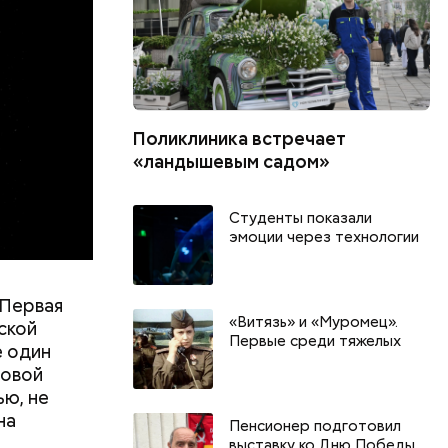
влезть,
роходит.
Поликлиника встречает
«ландышевым садом»
Студенты показали
эмоции через технологии
 Первая
«Витязь» и «Муромец».
ской
Первые среди тяжелых
е один
ровой
ью, не
на
Пенсионер подготовил
выставку ко Дню Победы