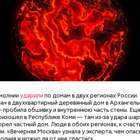
МОЛНИИ
ПОГОДА
а как капля стекает, растекается. Может и в окно 
двухметровое. Сжимается, как воздушный шар, и п
y
молнии
ударили
по домам в двух регионах России.
а» в двухквартирный деревянный дом в Архангель
 пробила обшивку и внутреннюю часть стены. Ещ
оизошел в Республике Коми — там из-за удара ша
орел частный дом. Люди в обоих регионах, к счаст
и. «Вечерняя Москва» узнала у эксперта, чем опас
олния и можно ли от нее спастись.