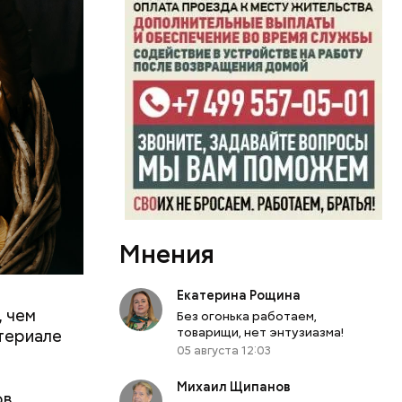
Мнения
Екатерина Рощина
, чем
0 секунд.
Без огонька работаем,
товарищи, нет энтузиазма!
атериале
ерт.
05 августа 12:03
Михаил Щипанов
в,