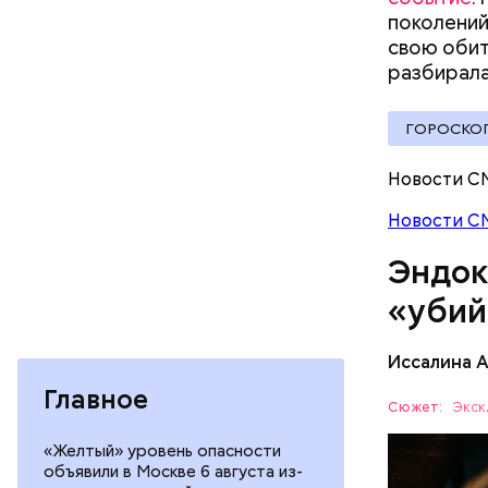
поколений
свою обит
разбирала
ГОРОСКО
Новости С
Новости С
При встре
Эндок
Бычков:
«убий
Иссалина 
— В них т
Главное
комбинаци
Сюжет:
Экск
Использов
ЗДОРОВЬ
«Желтый» уровень опасности
антипараз
объявили в Москве 6 августа из-