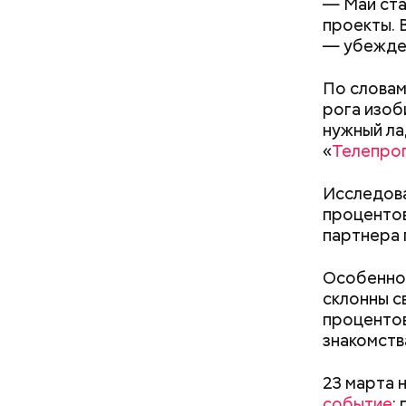
— Май ста
проекты. 
— убежден
По словам
рога изоб
нужно з
нужный ла
нельзя 
«
Телепро
не стои
металли
Исследова
проценто
партнера 
Кроме тог
Особенно 
они подав
склонны с
кишечнике
процентов
знакомств
Как поменять батареи дома и
не получить штраф
23 марта 
событие
: