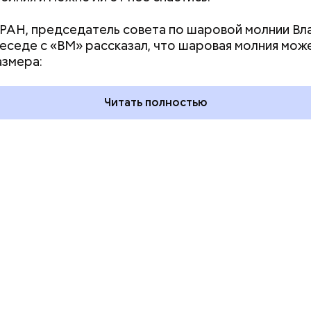
РАН, председатель совета по шаровой молнии В
 и День поцелуев
День тульского пряника и
беседе с «ВМ» рассказал, что шаровая молния мож
какие праздники
День сидения на
азмера:
оссии и мире 3
подоконниках: какие
праздники отмечают в Росси
и мире 2 августа
Читать полностью