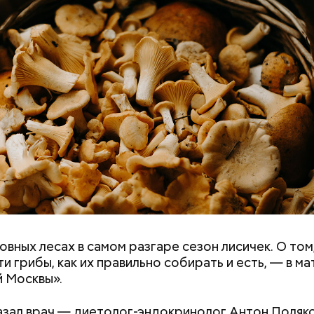
овных лесах в самом разгаре сезон лисичек. О том
ремя жизни молнии (маленькой и средней) около 3
ти грибы, как их правильно собирать и есть, — в м
е могут жить и до нескольких минут, отметил эксп
 Москвы».
азал врач — диетолог-эндокринолог Антон Поляко