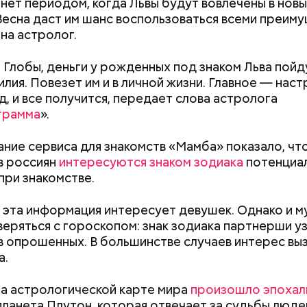
нет периодом, когда Львы будут вовлечены в новы
Весна даст им шанс воспользоваться всеми преим
а астролог.
 Глобы, деньги у рожденных под знаком Льва пойду
илия. Повезет им и в личной жизни. Главное — наст
астыть на месте и не двигаться;
д, и все получится, передает слова астролога
ни в коем случае махать руками;
грамма
».
т пытаться «поймать» молнию или потрогать, осо
ческими предметами.
ние сервиса для знакомств «Мамба» показало, чт
в россиян
интересуются знаком зодиака
потенциа
при знакомстве.
о, в лисичках содержится эргостерол (витамин D2)
эта информация интересует девушек. Однако и 
ляют рост патогенных дрожжей в тонком и толст
веряться с гороскопом: знак зодиака партнерши у
, сообщил врач.
 опрошенных. В большинстве случаев интерес вы
а.
Как получить до 100 тысяч
Как узнать, снес
рублей от государства при
реновации в Мос
на астрологической карте мира
произошло эпохал
трудной ситуации: кто может
искать информа
 планета Плутон, которая отвечает за судьбы люде