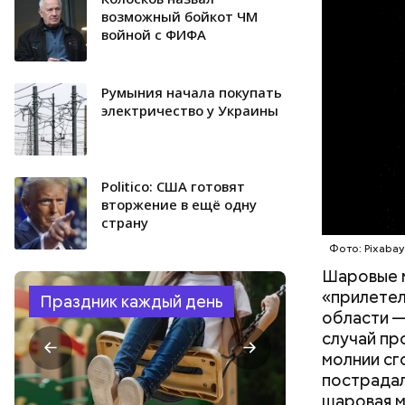
УЧЕНЫЕ
следов. Он
возможный бойкот ЧМ
войной с ФИФА
причем в 
Румыния начала покупать
электричество у Украины
Politico: США готовят
вторжение в ещё одну
страну
Фото: Pixaba
Шаровые 
«прилетел
Праздник каждый день
области —
случай пр
молнии сг
пострадал
шаровая м