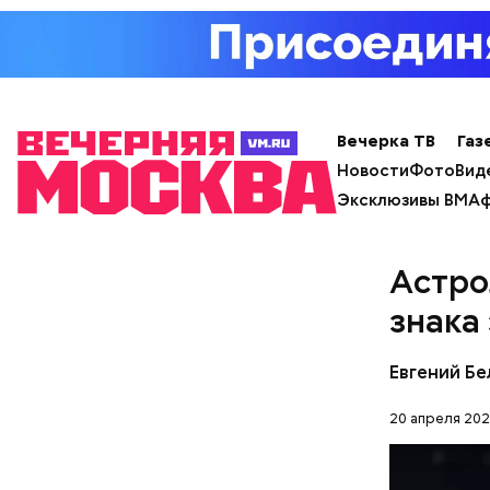
— Лисички
тушеном, 
Вечерка ТВ
Газ
отдать пр
Новости
Фото
Вид
— посовет
Эксклюзивы ВМ
Аф
Астро
знака
Евгений Бе
20 апреля 202