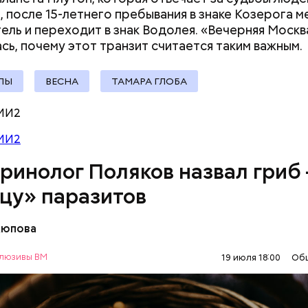
претендовать и какие нужны
, после 15-летнего пребывания в знаке Козерога м
документы
ель и переходит в знак Водолея. «Вечерняя Москв
сь, почему этот транзит считается таким
важным.
ПЫ
ВЕСНА
ТАМАРА ГЛОБА
МИ2
МИ2
че с шаровой молнией важно не паниковать, подч
ринолог Поляков назвал гриб
цу» паразитов
Аюпова
акже содержится D-манноза (два химических вещес
я позволяет разрушать яйца некоторых паразитов
люзивы ВМ
19 июля 18:00
Об
ание лисичек считается оптимальным среди альт
Е
ВРАЧИ
ГРИБЫ
ПРОДУКТЫ
итарных программ, — подчеркнул специалист.