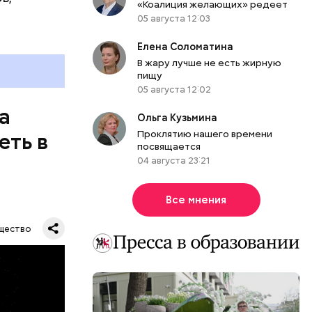
«Коалиция желающих» редеет
05 августа 12:03
Елена Соломатина
В жару лучше не есть жирную
пищу
05 августа 12:02
а
Ольга Кузьмина
Проклятию нашего времени
еть в
посвящается
04 августа 23:21
Все мнения
щество
их метров.
тавляя