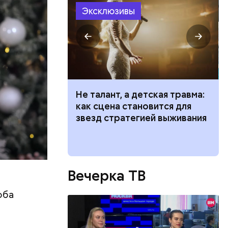
Эксклюзивы
нь
вил
р
Не талант, а детская травма:
орог или
емля
как сцена становится для
ие: история
звезд стратегией выживания
ого храма
Вечерка ТВ
оба