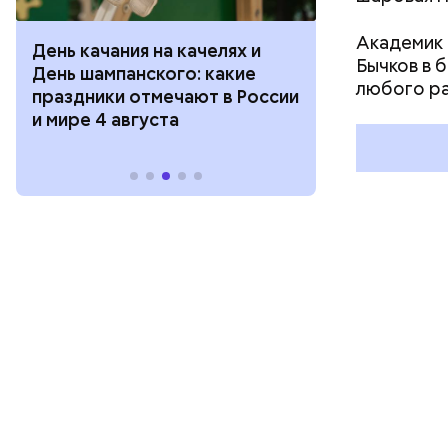
Академик 
День качания на качелях и
День арбуза
Бычков в 
День шампанского: какие
с зеркалом: 
любого р
праздники отмечают в России
отмечают в Р
и мире 4 августа
августа