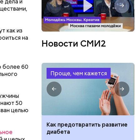
е дела и
уществами,
т как из
роиться на
Новости СМИ2
бенно
о более 60
Проще, чем кажется
льного
, а также
мужчины
ом
знают 50
зван целью
ут ли дом по
Как предотвратить развитие
кве: где
диабета
ьное
цию и сроки
й и целых