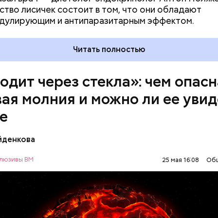
тво лисичек состоит в том, что они обладают
дулирующим и антипаразитарным эффектом.
Читать полностью
одит через стекла»: чем опасн
ая молния и можно ли ее увид
е
йденкова
люзивы ВМ
25 мая 16:08
Об
ие — от одного сантиметра, средние — около 20
ов, а самые большие могут доходить до нескольк
олния проходит и через стекла, даже часто не ос