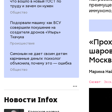
что вошло в новый ГОСТ по
преимущес
труду и зачем он нужен
иммуномо
Общество
Подорвали машину: как ВСУ
совершили покушение на
создателя дронов «Упырь»
Ткачука
«Прох
Происшествия
шаров
Симоньян не дает своим детям
Москв
карманные деньги: психолог
объяснила, почему это — ошибка
Общество
Марина На
Сюжет:
Экск
Новости Infox
— Маленьк
сантиметр
Шаровая м
Колосков назвал