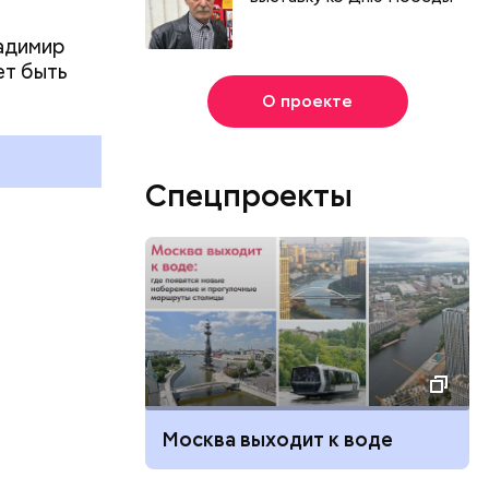
ладимир
День шевеления пальцами ног
ет быть
и Международный день
О проекте
подкаблучника: какие
и
праздники отмечают в России
и мире 6 августа
Спецпроекты
Москва выходит к воде