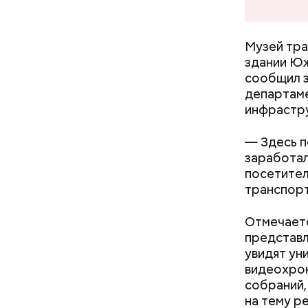
Музей тра
здании Юж
сообщил з
департаме
— А меня 
инфрастру
слушают м
— Здесь п
заработал
посетител
транспорт
Отмечаетс
представл
Мавзол
увидят ун
видеохрон
собраний,
на тему р