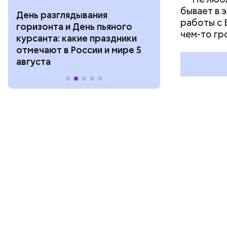
бывает в 
День разглядывания
День качания
работы с 
горизонта и День пьяного
День шампан
чем-то гр
курсанта: какие праздники
праздники о
отмечают в России и мире 5
и мире 4 авг
августа