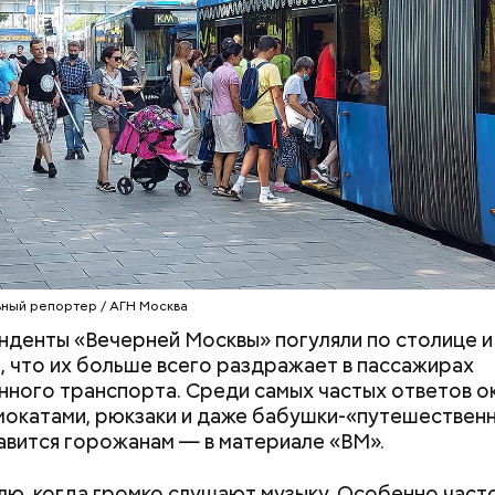
ный репортер / АГН Москва
денты «Вечерней Москвы» погуляли по столице и 
, что их больше всего раздражает в пассажирах
ного транспорта. Среди самых частых ответов о
мокатами, рюкзаки и даже бабушки-«путешественн
авится горожанам — в материале «ВМ».
ю, когда громко слушают музыку. Особенно част