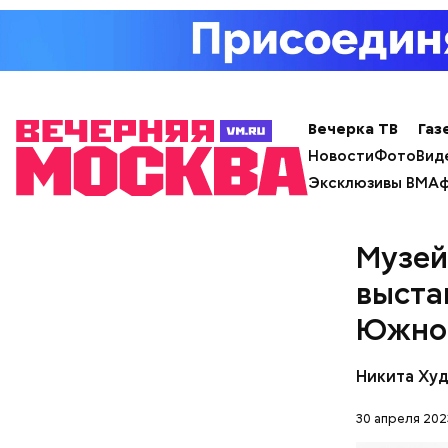
Вечерка ТВ
Газ
Внутри Ма
Новости
Фото
Вид
Он оформл
Эксклюзивы ВМ
Аф
подсвечив
естествен
живым. Та
Музей
температу
выста
фотографи
Южног
Никита Ху
30 апреля 202