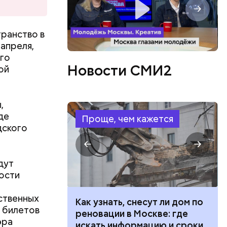
ранство в
 апреля,
го
Новости СМИ2
ой
ео или
,
де
Проще, чем кажется
дского
дут
Гости
ственных
 100 тысяч
Как узнать, снесут ли дом по
х билетов
дарства при
реновации в Москве: где
эра
ии: кто может
искать информацию и сроки