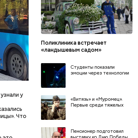
Поликлиника встречает
«ландышевым садом»
Студенты показали
эмоции через технологии
узнали у
«Витязь» и «Муромец».
Первые среди тяжелых
казались
ицы». Что
Пенсионер подготовил
о это
выставку ко Дню Победы