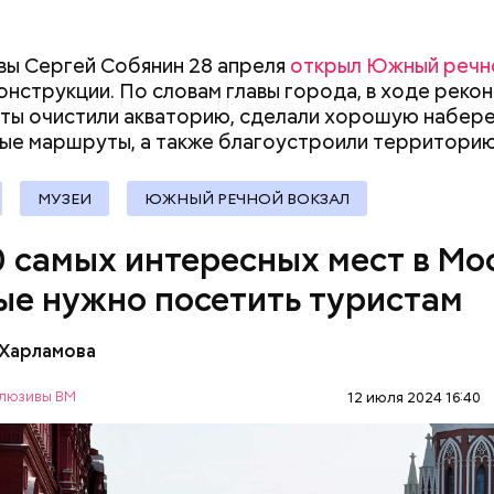
претендовать и
документы
ы Сергей Собянин 28 апреля
открыл Южный речно
онструкции. По словам главы города, в ходе реко
ты очистили акваторию, сделали хорошую набер
ые маршруты, а также благоустроили
территорию
МУЗЕИ
ЮЖНЫЙ РЕЧНОЙ ВОКЗАЛ
ичная ситуация, когда говорят: «Занимайте обе с
0 самых интересных мест в Мо
а». А никто не занимает! И из-за этого образуетс
И если опаздываешь, то идешь по этому огромном
ые нужно посетить туристам
у очень-очень долго, — поделился Андрей, 19 лет.
 Харламова
лощадь считается главной достопримечательнос
люзивы ВМ
12 июля 2024 16:40
Все туристы в первую очередь стремятся именно 
деть Московский Кремль, Собор Василия Блаженно
МОСКВА
ТУРИЗМ
 Красная площадь — это символ не только столицы
 ней связана огромная часть истории нашей страны.