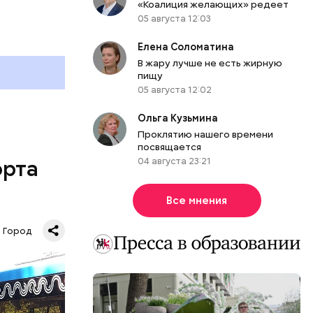
«Коалиция желающих» редеет
05 августа 12:03
Елена Соломатина
В жару лучше не есть жирную
пищу
05 августа 12:02
Ольга Кузьмина
Проклятию нашего времени
посвящается
04 августа 23:21
орта
Все мнения
Город
шь в час
андра, 19