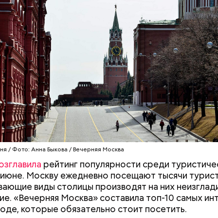
лекс Московского Кремля и Красной площади был
списка Всемирного культурного наследия ЮНЕСКО
я очень раздражает, когда пытаешься выйти из ва
люди стоят прямо по центру в дверях. И приходитс
ня / Фото: Анна Быкова / Вечерняя Москва
а они не дают тебе пройти, что очень бестактно, —
озглавила
рейтинг популярности среди туристиче
ся Игорь, 55 лет.
 июне. Москву ежедневно посещают тысячи турист
ающие виды столицы производят на них неизгла
ие. «Вечерняя Москва» составила топ-10 самых и
роде, которые обязательно стоит посетить.