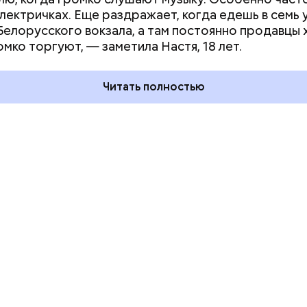
электричках. Еще раздражает, когда едешь в семь 
 на качелях и
День арбуза и День поцелуев
Белорусского вокзала, а там постоянно продавцы 
ского: какие
с зеркалом: какие праздники
омко торгуют, — заметила Настя, 18 лет.
тмечают в России
отмечают в России и мире 3
уста
августа
Читать полностью