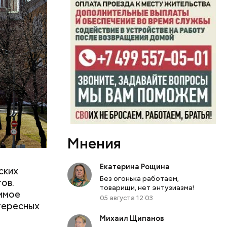
и включены
.
Мнения
гона
я их
Екатерина Рощина
ских
Без огонька работаем,
ов.
товарищи, нет энтузиазма!
димое
05 августа 12:03
нтересных
Михаил Щипанов