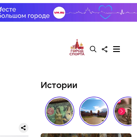
о Ленина.
ьича
дают коже
ально
ено
Истории