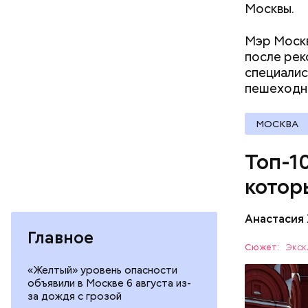
Москвы.
Мэр Москв
после рек
специалис
пешеходн
МОСКВА
— Еще тип
Топ-1
эскалатор
очередь. 
котор
эскалатор
Анастасия
Главное
Красная п
Сюжет:
Экск
столицы. 
«Желтый» уровень опасности
чтобы уви
ОТДЫХ
объявили в Москве 6 августа из-
Мавзолей.
за дождя с грозой
России. С