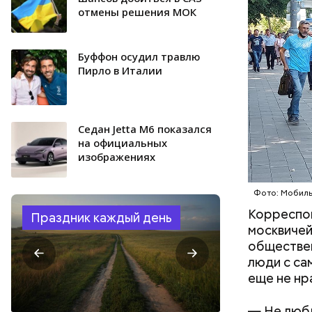
отмены решения МОК
Буффон осудил травлю
Пирло в Италии
Седан Jetta M6 показался
на официальных
изображениях
Фото: Мобиль
Корреспон
Праздник каждый день
москвичей
обществен
люди с са
еще не нр
— Не любл