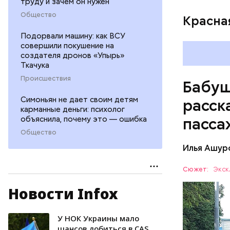
труду и зачем он нужен
Общество
Красна
Подорвали машину: как ВСУ
совершили покушение на
создателя дронов «Упырь»
Ткачука
Происшествия
Бабуш
Симоньян не дает своим детям
расск
карманные деньги: психолог
объяснила, почему это — ошибка
пасса
Общество
Илья Ашур
Сюжет:
Экск
Новости Infox
— Рюкзаки
пик, обяз
лет.
У НОК Украины мало
ТРАНСПО
шансов добиться в CAS