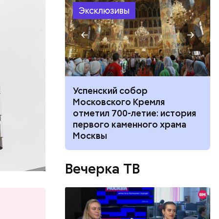
Эксклюзивы
о
сумок
жешь — из-
не покинул
Успенский собор
 с худруком
Московского Кремля
а всем
тр» Дмитрием
отметил 700-летие: история
ина. Он
первого каменного храма
авзолей
Москвы
НЕСКО.
Вечерка ТВ