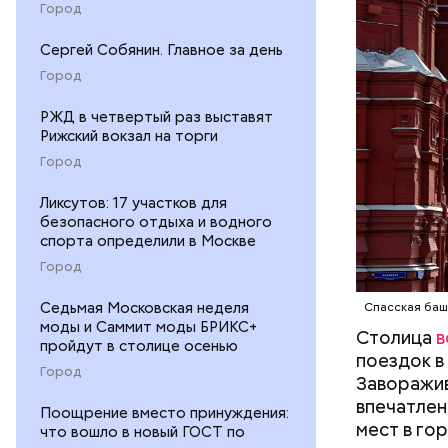
Город
году комп
в состав 
Сергей Собянин. Главное за день
Город
РЖД в четвертый раз выставят
Рижский вокзал на торги
Город
Ликсутов: 17 участков для
безопасного отдыха и водного
спорта определили в Москве
Город
— Вот мен
метро, а 
Седьмая Московская неделя
Спасская баш
моды и Саммит моды БРИКС+
толкать, 
Столица
в
пройдут в столице осенью
пожаловал
поездок в
Город
Заворажив
впечатлен
Поощрение вместо принуждения:
мест в го
что вошло в новый ГОСТ по