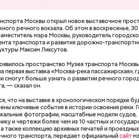
нспорта Москвы открыл новое выставочное прост
ного речного вокзала. Об этом в воскресенье, 30
аместитель мэра Москвы, руководитель городско
нта транспорта и развития дорожно-транспортн
ужасно раздражает, когда пассажиры смотрят вид
ктуры Максим Ликсутов.
узыку без наушников, — отметила Дарья, 24 года.
оявилось пространство Музея транспорта Москвы
а первая выставка «Москва-река пассажирская», г
и смогут больше узнать о развитии речного горо
а, — сказал он.
я, что на выставке в хронологическом порядке бу
ены ключевые события в истории освоения реки. 
ей
икальные фотографии, масштабные модели судов,
ику и чертежи более чем из 10 частных и государ
Как поменять батареи дома и
Как получить до
 а также коллекцию архивных печатей и проездны
не получить штраф
рублей от госу
ечного транспорта, передает официальный
сайт
м
трудной ситуац