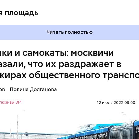
я площадь
Читать полностью
ки и самокаты: москвичи
азали, что их раздражает в
жирах общественного трансп
ов
Полина Долганова
люзивы ВМ
12 июля 2022 09:00
 большие прямо бесит, когда не снимают. Если еде
ательно тебя чем-нибудь заденут, — сказала Алекс
РТ
ПАССАЖИРЫ
МОСКВА